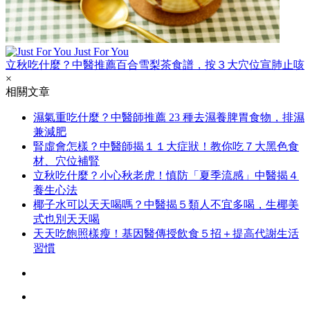
Just For You
立秋吃什麼？中醫推薦百合雪梨茶食譜，按３大穴位宣肺止咳
×
相關文章
濕氣重吃什麼？中醫師推薦 23 種去濕養脾胃食物，排濕
兼減肥
腎虛會怎樣？中醫師揭１１大症狀！教你吃７大黑色食
材、穴位補腎
立秋吃什麼？小心秋老虎！慎防「夏季流感」中醫揭４
養生心法
椰子水可以天天喝嗎？中醫揭５類人不宜多喝，生椰美
式也別天天喝
天天吃飽照樣瘦！基因醫傳授飲食５招＋提高代謝生活
習慣