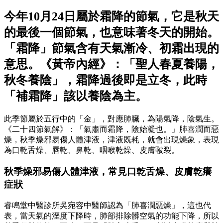
今年10月24日屬於霜降的節氣，它是秋天
的最後一個節氣，也意味著冬天的開始。
「霜降」節氣含有天氣漸冷、初霜出現的
意思。《黃帝內經》：「聖人春夏養陽，
秋冬養陰」，霜降過後即是立冬，此時
「補霜降」該以養陰為主。
此季節屬於五行中的「金」，對應肺臟，為陽氣降，陰氣生。
《二十四節氣解》：「氣肅而霜降，陰始凝也。」肺喜潤而惡
燥，秋季燥邪易傷人體津液，津液既耗，就會出現燥象，表現
為口乾舌燥、唇乾、鼻乾、咽喉乾燥、皮膚皸裂。
秋季燥邪易傷人體津液，常見口乾舌燥、皮膚乾癢
症狀
睿鳴堂中醫診所吳宛容中醫師認為「肺喜潤惡燥」，這也代
表，當天氣的溼度下降時，肺部排除髒空氣的功能下降，所以