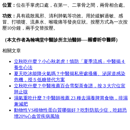
位置：
位在手掌虎口處，在第一、二掌骨之間，兩骨相合處。
功效：
具有疏散風邪、清利肺氣等功效。用於緩解過敏、感
冒、打噴嚏、流鼻水、喉嚨痛等發炎症狀。按壓方式為一次按
壓10分鐘，兩手交替按壓。
（本文作者為
翰鳴堂中醫診所主治醫師
──
賴睿昕中醫師
）
相關文章
立秋吃什麼？小心秋老虎！慎防「夏季流感」中醫揭４
養生心法
夏天吃冰能降火氣嗎？中醫揭私密處搔癢、泌尿道感染
危機，授５低糖替代方案
立秋吃什麼？中醫推薦百合雪梨茶食譜，按３大穴位宣
肺止咳
濕氣重吃什麼？中醫師推薦 23 種去濕養脾胃食物，排濕
兼減肥
動物性VS植物性蛋白質哪個好？吃對防肌少症，吃錯恐
增20%心血管疾病風險