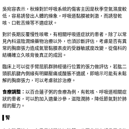
吳宛容表示，秋燥對於呼吸系統的傷害主因是秋季空氣濕度較
低，容易誘發出人體的燥象，呼吸道黏膜被刺激，而誘發乾
咳、口乾舌燥等不適症狀。
對於長期反覆慢性咳嗽，有相關呼吸道症狀的患者，除了以常
見內科滋陰潤燥藥物治療以外，也須診斷評估，考慮是否有異
常的胸廓張力造成氣管
黏
膜表皮的受器敏感度改變，從傷科的
結構確立久咳背後真正的成因。
臨床上可以從手臂屈肌群肺經循行位置的張力做評估，若肱二
頭肌肌腱內側緣有明顯壓痛或酸脹不適感，即暗示可能有未鬆
解的胸廓張力，可以考慮就診治療。
食療調整：
以百合蓮子粥的食療為例，有乾咳、呼吸道相關症
狀的患者，可以酌加入適量沙參，滋陰潤肺，降低節氣對於肺
經的壓力。
▌腎