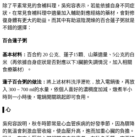
除了平素常見的食補料理，吳宛容表示，若能依據自身不同症
狀，在常見食補料理中適量加入輔助對應經絡的藥材，會對修
復身體有更大的助益。而其中有助
滋陰潤燥的
百合蓮子粥就是
不錯的選擇：
百合蓮子粥
基本材料：
百合約
20 公克、
蓮子
15
顆
、
山藥適量、
5
公克
的白
米（
再依據自身症狀是否對應以下3臟腑失調情況，加入相關
食療藥材
）
。
蓮子百合粥的做法：
將上述材料洗淨瀝乾，
放入電鍋後，再放
入
300－700 ml
的水量，依個人喜好的濃稠度加減，燉煮半小
時到一小時後，電鍋開關跳起即可食用。
▌心
吳宛容說明，
秋冬時節常是心血管疾病的好發季節，因為驟降
的氣溫會刺激血管收縮，使血壓升高，進而加重心臟的負擔。