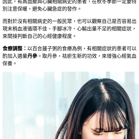
因此，有高血壓與心臟相關病史的患者，在秋冬季節一定要特
別注意保暖，避免心臟急症的發作。
而對於沒有相關病史的
一般
民眾，也可以觀察自己是否容易出
現
末梢血液循環不佳、
手腳冰冷、心輸出量不足的相關症狀，
來間接判斷自己的心經健康程度。
食療調整：
以百合蓮子粥的食療為例，有相關症狀的患者可以
酌加入適量
丹參
。取
丹參，
祛瘀生新的功效，來增強心經氣血
保養。