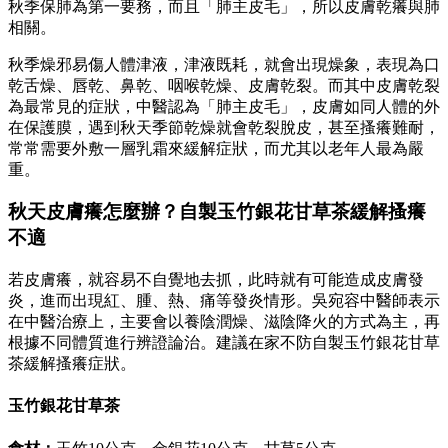
秋季保肺為第一要務，而且「肺主皮毛」，所以皮膚乾癢與肺
相關。
秋季燥邪易傷人體津液，津液既耗，就會出現燥象，表現為口
乾舌燥、唇乾、鼻乾、咽喉乾燥、皮膚乾裂。而其中皮膚乾裂
為最常見的症狀，中醫認為「肺主皮毛」，皮膚如同人體的外
在保護膜，遇到秋天季節乾燥就會乾裂脫皮，甚至搔癢難耐，
常常需要外敷一層乳霜來緩解症狀，而尤其以老年人最為嚴
重。
秋天皮膚癢怎麼辦？自製玉竹銀花甘草茶緩解搔癢
不適
若皮膚癢，就容易不自覺地去抓，此時就有可能造成皮膚發
炎，進而出現紅、腫、熱、痛等發炎情形。吳宛容中醫師表示
在中醫治療上，主要會以養陰潤燥、滋陰降火的方式為主，再
根據不同體質進行辨證論治。建議在家不防自製玉竹銀花甘草
茶緩解搔癢症狀。
玉竹銀花甘草茶