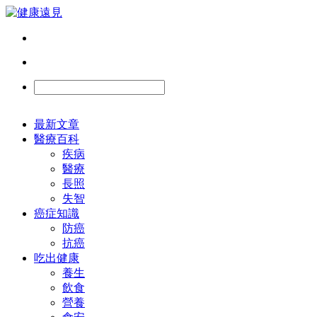
最新文章
醫療百科
疾病
醫療
長照
失智
癌症知識
防癌
抗癌
吃出健康
養生
飲食
營養