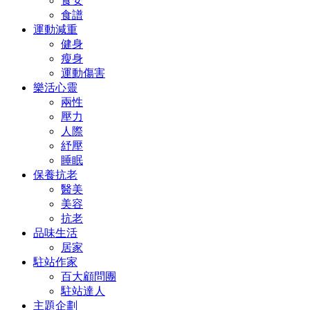
食安
食譜
運動減重
健身
瘦身
運動傷害
樂活心靈
兩性
壓力
人際
紓壓
睡眠
保養抗老
醫美
美容
抗老
品味生活
居家
駐站作家
百大顧問團
駐站達人
主題企劃