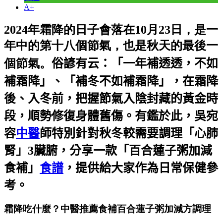
A+
2024年霜降的日子會落在10月23日，是一
年中的第十八個節氣，也是秋天的最後一
個節氣。
俗諺有云：「一年補透透，不如
補霜降」、「補冬不如補霜降」，在霜降
後、入冬前，把握節氣入陰封藏的黃金時
段，順勢修復身體舊傷。有鑑於此，吳宛
容
中醫
師特別針對秋冬較需要調理「心肺
腎」3臟腑，分享一款「百合蓮子粥加減
食補」
食譜
，提供給大家作為日常保健參
考。
霜降吃什麼？中醫推薦食補百合蓮子粥加減方調理