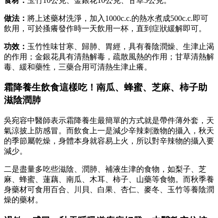
食材：
玉竹10公克、金銀花10公克、甘草5公克。
做法：
將上述藥材洗淨，加入1000c.c.的熱水煮成500c.c.即可
飲用，可於搔癢發作時一天飲用一杯，直到症狀緩解即可。
功效
：
玉竹性味甘寒、歸肺、胃經，具有養陰潤燥、生津止渴
的作用；金銀花具有清熱解毒，疏散風熱的作用；甘草清熱解
毒、緩和藥性，三藥合用可清熱生津止癢。
霜降養生飲食這樣吃！南瓜、蜂蜜、芝麻、柿子助
滋陰潤肺
吳宛容中醫師表示霜降養生最簡單的方式就是帶件薄外套，天
氣涼披上防感冒。而飲食上一是減少辛辣刺激物的攝入，秋天
的季節屬乾燥，身體本身就容易上火，所以對辛辣物的攝入要
減少。
二是盡量多吃些滋陰、潤肺、補液生津的食物，如梨子、芝
麻、蜂蜜、蓮藕、南瓜、木耳、柿子、山藥等食物。而秋季養
身藥材可食用百合、川貝、白果、杏仁、麥冬、玉竹等養陰潤
燥的藥材。