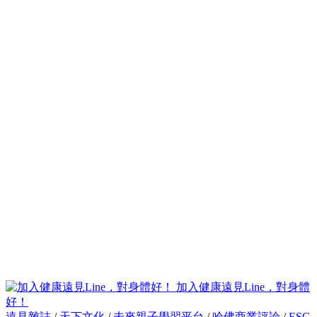
加入健康遠見Line，對身體
好！
遠見雜誌
/
天下文化
/
未來親子學習平台
/
哈佛商業評論
/
ESG