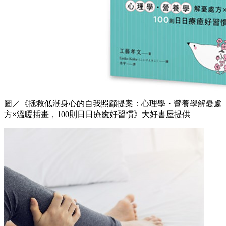
圖／《拯救低潮身心的自我照顧提案：心理學・營養學解憂處
方×溫暖插畫，100則日日療癒好習慣》大好書屋提供