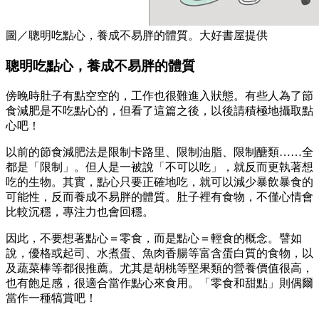
圖／聰明吃點心，養成不易胖的體質。大好書屋提供
聰明吃點心，養成不易胖的體質
傍晚時肚子有點空空的，工作也很難進入狀態。有些人為了節
食減肥是不吃點心的，但看了這篇之後，以後請積極地攝取點
心吧！
以前的節食減肥法是限制卡路里、限制油脂、限制醣類……全
都是「限制」。但人是一被說「不可以吃」，就反而更執著想
吃的生物。其實，點心只要正確地吃，就可以減少暴飲暴食的
可能性，反而養成不易胖的體質。肚子裡有食物，不僅心情會
比較沉穩，專注力也會回穩。
因此，不要想著點心＝零食，而是點心＝輕食的概念。譬如
說，優格或起司、水煮蛋、魚肉香腸等富含蛋白質的食物，以
及蔬菜棒等都很推薦。尤其是胡桃等堅果類的營養價值很高，
也有飽足感，很適合當作點心來食用。「零食和甜點」則偶爾
當作一種犒賞吧！