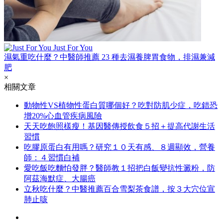
Just For You
濕氣重吃什麼？中醫師推薦 23 種去濕養脾胃食物，排濕兼減
肥
×
相關文章
動物性VS植物性蛋白質哪個好？吃對防肌少症，吃錯恐
增20%心血管疾病風險
天天吃飽照樣瘦！基因醫傳授飲食５招＋提高代謝生活
習慣
吃膠原蛋白有用嗎？研究１０天有感、８週顯效，營養
師：４習慣白補
愛吃飯吃麵怕發胖？醫師教１招把白飯變抗性澱粉，防
阿茲海默症、大腸癌
立秋吃什麼？中醫推薦百合雪梨茶食譜，按３大穴位宣
肺止咳