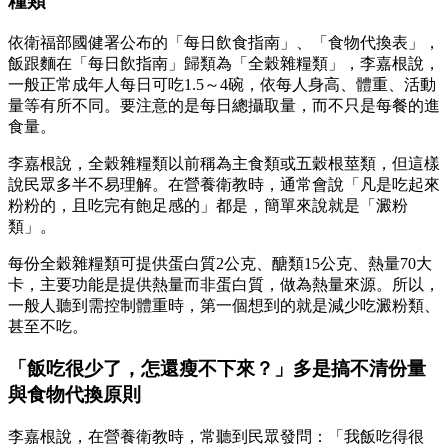
糧類
依衛福部國健署公布的「每日飲食指南」、「食物代換表」，
飯跟麵在「每日飲指南」歸類為「全穀雜糧類」，李嘉根說，
一般正常成年人每日可吃1.5～4碗，依每人身高、體重、活動
量等有所不同。要注意的是每日總攝取量，而不只是每餐的進
食量。
李嘉根說，全穀雜糧類以前稱為主食類或五穀根莖類，但這樣
說民眾多半不易理解。在營養衛教時，通常會說「凡是吃起來
粉粉的，且吃完有飽足感的」都是，簡單來說就是「澱粉
類」。
每份全穀雜糧類可提供蛋白質2公克、醣類15公克、熱量70大
卡，主要功能是提供熱量而非蛋白質，做為熱量來源。所以，
一般人聽到需控制體重時，第一個想到的就是減少吃澱粉類、
甚至不吃。
「飯吃很少了，怎還瘦不下來？」多是搞不清份量
與食物代換原則
李嘉根說，在營養衛教時，常聽到民眾發問：「我飯吃得很