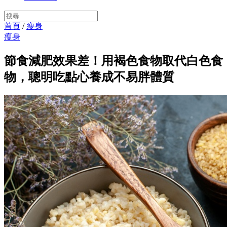
首頁
/
瘦身
瘦身
節食減肥效果差！用褐色食物取代白色食
物，聰明吃點心養成不易胖體質