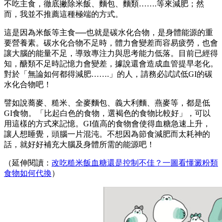
不吃主食，徹底撇除米飯、麵包、麵類…….等來減肥；然
而，我並不推薦這種極端的方式。
這是因為米飯等主食──也就是碳水化合物，是身體能源的重
要營養素。碳水化合物不足時，體力會變差而容易疲勞，也會
讓大腦的能量不足，導致專注力與思考能力低落。目前已經得
知，醣類不足時記憶力會變差，據說還會造成血管提早老化。
對於「無論如何都得減肥…….」的人，請務必試試低GI的碳
水化合物吧！
譬如說蕎麥、糙米、全麥麵包、義大利麵、燕麥等，都是低
GI食物。「比起白色的食物，選褐色的食物比較好」，可以
用這樣的方式來記憶。GI值高的食物會使得血糖急速上升，
讓人想睡覺，頭腦一片混沌。不想因為節食減肥而太耗神的
話，就好好補充大腦及身體所需的能源吧！
（延伸閱讀：
改吃糙米飯血糖還是控制不佳？一圖看懂澱粉類
食物如何代換
）