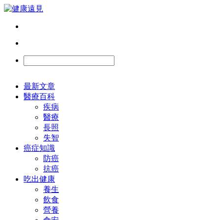
最新文章
醫療百科
疾病
醫療
長照
失智
癌症知識
防癌
抗癌
吃出健康
養生
飲食
營養