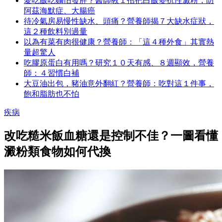
愛吃飯吃麵怕發胖？醫師教１招把白飯變抗性澱粉，防
阿茲海默症、大腸癌
待冷氣房易慢性缺水、頭痛？營養師揭７大缺水症狀，
這２種飲料別過量
以為有菜有肉很健康？營養師：「這４種外食」其實熱
量超驚人
吃膠原蛋白有用嗎？研究１０天有感、８週顯效，營養
師：４習慣白補
大豆油出包，豬油意外翻紅？營養師：吃對這１件事，
飽和脂肪也不怕
疾病
改吃糙米飯血糖還是控制不佳？一圖看懂
澱粉類食物如何代換