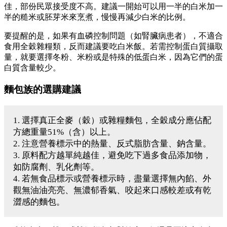
佳，部份民眾接受度不高。建議一開始可以用一半的白米加一
半的糙米或胚芽米來烹煮，慢慢再減少白米的比例。
要提醒的是，如果有血磷控制問題（如腎臟病患者），不適合
食用全穀雜糧類，反而建議要吃白米飯。若需控制蛋白質攝取
量，就要選擇冬粉、米粉或是特殊的低蛋白米，因為它們的蛋
白質含量較少。
麵包族的選購建議
1. 選擇真正全麥（穀）或雜糧麵包，全穀成分應佔配
方總重量51%（含）以上。
2. 注意營養標示中的熱量、反式脂肪含量、鈉含量。
3. 原料配方越單純越佳，避免吃下過多食品添加物，
如防腐劑、乳化劑等。
4. 若無食品標示或營養標示時，盡量選擇無內餡、外
觀無油油亮亮、無濃郁香氣、咬起來口感較差或有乾
澀感的麵包。