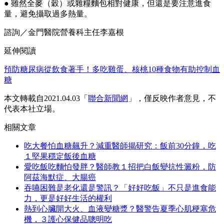
● 雖然全麥（穀）或雜糧麵包相對健康，但還是要注意進食
量，避免攝取過多熱量。
諮詢／金門醫院營養科主任李嘉根
延伸閱讀
預防糖尿病從飲食著手！多吃雞蛋、核桃10種食物有助控制血
糖
本文轉載自2021.04.03「
聯合新聞網
」，僅反映作者意見，不
代表本社立場。
相關文章
吃大餐怕血糖飆升？減重醫師揭研究：飯前30分鐘，吃
１堅果穩定飯後血糖
愛吃飯吃麵怕發胖？醫師教１招把白飯變抗性澱粉，防
阿茲海默症、大腸癌
吞嚥困難是老化還是警訊？「好好吃飯」不只是進食能
力，更是好好生活的權利
熱到心臟開大火、血液變糖漿？醫警告夏季心肌梗塞危
機，３護心保健品聰明吃