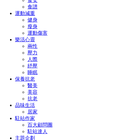
食安
食譜
運動減重
健身
瘦身
運動傷害
樂活心靈
兩性
壓力
人際
紓壓
睡眠
保養抗老
醫美
美容
抗老
品味生活
居家
駐站作家
百大顧問團
駐站達人
主題企劃