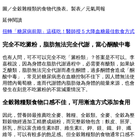
圖／全穀雜糧類的食物代換表。製表／元氣周報
延伸閱讀
扭轉「糖尿病前期」這樣吃！醫師授５大降血糖最佳飲食方式
完全不吃澱粉，脂肪無法完全代謝，當心酮酸中毒
也有人問，可不可以完全不吃「澱粉類」？答案是不可以。李
嘉根說，因為身體在脂肪代謝過程中，必需要有醣類，如果缺
乏醣類，脂肪無法完全代謝而產生酮體，過多酮體會造成「酮
酸中毒」，常見於糖尿病患在血糖控制不佳下，因人體無法使
用體內葡萄糖，進而代謝體內脂肪做為身體的能量來源，也會
發生在刻意不吃澱粉的不當減重情況下。
全穀雜糧類食物口感不佳，可用漸進方式添加食用
因此，營養師最推薦吃全麥、雜糧、全穀類。全麥、全穀為整
顆穀物經過加工精磨成細粉，而完整穀物包含：麩皮、胚芽、
胚乳，所以富含維生素B群、維生素E、鉀、鎂、鐵、鋅、纖
維等，可以有較多的飽足感。但全穀雜糧類的食物通常口感不