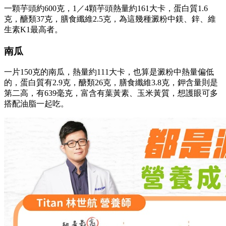
一顆芋頭約600克，1／4顆芋頭熱量約161大卡，蛋白質1.6
克，醣類37克，膳食纖維2.5克，為這幾種澱粉中鎂、鋅、維
生素K1最高者。
南瓜
一片150克的南瓜，熱量約111大卡，也算是澱粉中熱量偏低
的，蛋白質有2.9克，醣類26克，膳食纖維3.8克，鉀含量則是
第二高，有639毫克，富含有葉黃素、玉米黃質，想護眼可多
搭配油脂一起吃。