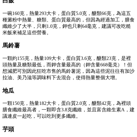
白飯
一碗160克，熱量293大卡，蛋白質5.0克，醣類66克，為這五
種澱粉中熱量、糖類、蛋白質最高的，但因為經過加工，膳食
纖維少了大半，只剩1.0克，鉀也只剩64毫克，建議可改吃糙
米飯來補足這些營養。
馬鈴薯
一顆約155克，熱量109大卡，蛋白質3.6克，醣類23克，是裡
頭熱量及糖類最低，而鉀含量最高的（鉀含量668毫克）！但
想減肥可別因此狂吃市售的馬鈴薯泥，因為這些泥往往有加沙
拉油、美乃滋等調味料下去混合，使得熱量整個大增。
地瓜
一顆150克，熱量182大卡，蛋白質2.0克，醣類42克，為裡頭
膳食纖維最高者，一顆即含3.8克纖維，並且富含維生素A，建
議連皮一起吃，可以吃到更多纖維。
芋頭