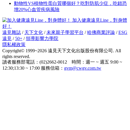
動物性VS植物性蛋白質哪個好？吃對防肌少症，吃錯恐
增20%心血管疾病風險
加入健康遠見Line，對身體
好！
遠見雜誌
/
天下文化
/
未來親子學習平台
/
哈佛商業評論
/
ESG
遠見
/
50+
/
領導影響力學院
隱私權政策
Copyright© 1999~2026 遠見天下文化出版股份有限公司. All
rights reserved.
讀者服務部電話：(02)2662-0012 時間：週一 ~ 週五 9:00 ~
12:30;13:30 ~ 17:00 服務信箱：
gvm@cwgv.com.tw