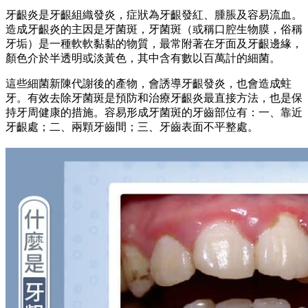
牙齦炎是牙齦組織發炎，症狀為牙齦發紅、腫脹及容易流血。
造成牙齦炎的主因是牙菌斑，牙菌斑（或稱口腔生物膜，俗稱
牙垢）是一種軟軟黏黏的物質，最常附著在牙面及牙齦邊緣，
顏色介於半透明或淡黃色，其中含有數以百萬計的細菌。
這些細菌新陳代謝後的產物，會誘導牙齦發炎，也會造成蛀
牙。有效去除牙菌斑是預防和治療牙齦炎最直接方法，也是保
持牙周健康的措施。容易形成牙菌斑的牙齒部位有：一、靠近
牙齦處；二、兩顆牙齒間；三、牙齒表面不平整處。