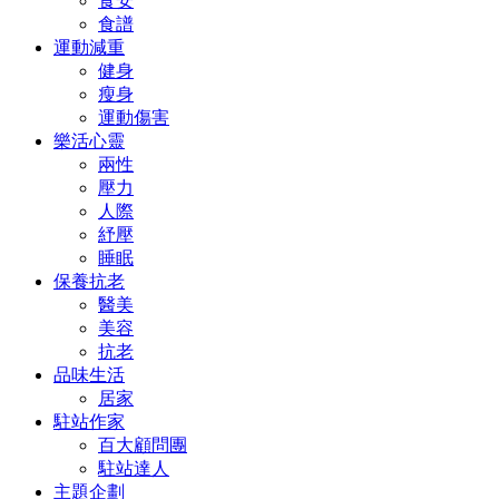
食安
食譜
運動減重
健身
瘦身
運動傷害
樂活心靈
兩性
壓力
人際
紓壓
睡眠
保養抗老
醫美
美容
抗老
品味生活
居家
駐站作家
百大顧問團
駐站達人
主題企劃