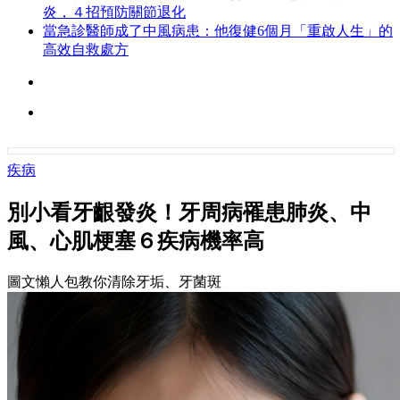
炎，４招預防關節退化
當急診醫師成了中風病患：他復健6個月「重啟人生」的
高效自救處方
疾病
別小看牙齦發炎！牙周病罹患肺炎、中
風、心肌梗塞６疾病機率高
圖文懶人包教你清除牙垢、牙菌斑