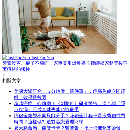
Just For You
牙膏沒蓋、襪子不翻面，家事竟引爆離婚？律師揭家務背後不
著痕跡的犧牲
×
相關文章
美國大學研究：５分鐘做「這件事」，疼痛焦慮立即緩
解，效果撐數週
超越癌症、心臟病！《刺胳針》研究警告：這１項「隱
形疾病」已成全球失能頭號殺手
情侶金錢觀不同只能分手？花錢坐計程車是浪費錢或買
時間？這樣做打造雙贏戀愛理財學
夏天膝蓋痛、僵硬卡卡？醫警告：吃冰恐催化關節發