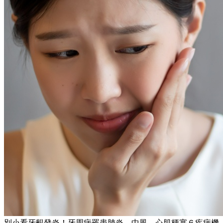
別小看牙齦發炎！牙周病罹患肺炎、中風、心肌梗塞６疾病機