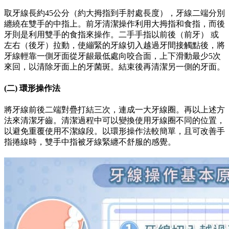
取牙線長約45公分（約大拇指到手肘處長度），牙線二端分別
纏繞在雙手的中指上。前牙清潔操作利用大拇指和食指，而後
牙則是利用雙手的食指來操作。二手手指以前後（前牙） 或
左右（後牙）拉動，使繃緊的牙線切入越過牙間接觸點後，將
牙線輕靠一側牙面從牙龈最低處向咬合面，上下滑動最少5次
來回，以清除牙面上的牙菌斑。結束後再清潔另一側的牙面。
(二) 環形操作法
將牙線前後二端對疊打結三次，連成一大牙線圈。再以上述方
法來清潔牙齒。清潔過程中可以變換使用牙線圈不同的位置，
以避免重覆使用不潔線段。以環形操作法較簡單，且可改善手
指捲線時，雙手中指被牙線緊纏不舒服的感覺。