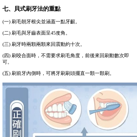
七、貝式刷牙法的重點
(一) 刷毛朝牙根尖並涵蓋一點牙齦。
(二) 刷毛與牙齒表面呈45度角。
(三) 刷牙時兩顆兩顆來回震動約十次。
(四) 刷咬合面時，不需要求刷毛角度，前後來回刷動數次即
可。
(五) 刷前牙內側時，可將牙刷刷頭擺直一顆一顆刷。