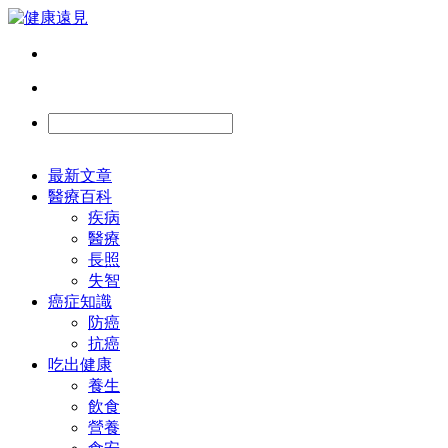
最新文章
醫療百科
疾病
醫療
長照
失智
癌症知識
防癌
抗癌
吃出健康
養生
飲食
營養