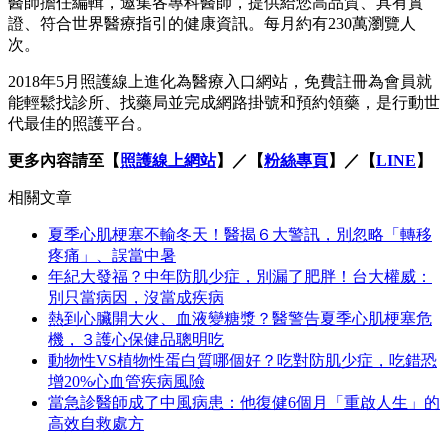
醫師擔任編輯，邀集各專科醫師，提供給您高品質、具有實
證、符合世界醫療指引的健康資訊。每月約有230萬瀏覽人
次。
2018年5月照護線上進化為醫療入口網站，免費註冊為會員就
能輕鬆找診所、找藥局並完成網路掛號和預約領藥，是行動世
代最佳的照護平台。
更多內容請至【
照護線上網站
】／【
粉絲專頁
】／【
LINE
】
相關文章
夏季心肌梗塞不輸冬天！醫揭６大警訊，別忽略「轉移
疼痛」、誤當中暑
年紀大發福？中年防肌少症，別漏了肥胖！台大權威：
別只當病因，沒當成疾病
熱到心臟開大火、血液變糖漿？醫警告夏季心肌梗塞危
機，３護心保健品聰明吃
動物性VS植物性蛋白質哪個好？吃對防肌少症，吃錯恐
增20%心血管疾病風險
當急診醫師成了中風病患：他復健6個月「重啟人生」的
高效自救處方