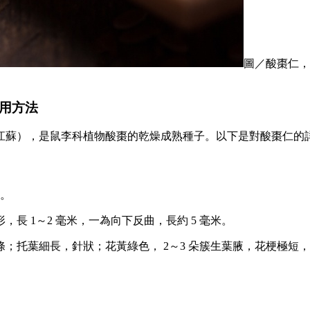
圖／酸棗仁，
食用方法
江蘇），是鼠李科植物酸棗的乾燥成熟種子。以下是對酸棗仁的
米。
 1～2 毫米，一為向下反曲，長約 5 毫米。
葉細長，針狀；花黃綠色， 2～3 朵簇生葉腋，花梗極短，萼片 5