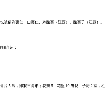
也被稱為棗仁、山棗仁、刺酸棗（江西）、酸棗子（江蘇）。
詳細介紹：
 裂，卵狀三角形；花瓣 5，花盤 10 淺裂，子房 2 室，柱