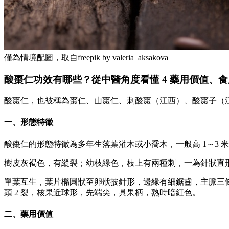
僅為情境配圖，取自freepik by valeria_aksakova
酸棗仁功效有哪些？從中醫角度看懂 4 藥用價值、
酸棗仁，也被稱為棗仁、山棗仁、刺酸棗（江西）、酸棗子（
一、形態特徵
酸棗仁的形態特徵為多年生落葉灌木或小喬木，一般高 1～3 
樹皮灰褐色，有縱裂；幼枝綠色，枝上有兩種刺，一為針狀直形，長
單葉互生，葉片橢圓狀至卵狀披針形，邊緣有細鋸齒，主脈三條；托
頭 2 裂，核果近球形，先端尖，具果柄，熟時暗紅色。
二、藥用價值