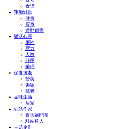
食安
食譜
運動減重
健身
瘦身
運動傷害
樂活心靈
兩性
壓力
人際
紓壓
睡眠
保養抗老
醫美
美容
抗老
品味生活
居家
駐站作家
百大顧問團
駐站達人
主題企劃