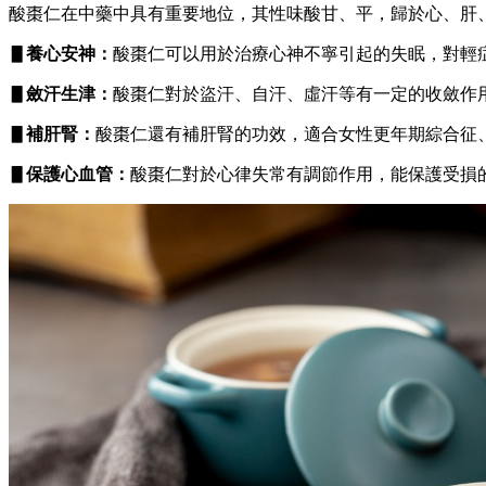
酸棗仁在中藥中具有重要地位，其性味酸甘、平，歸於心、肝
▋養心安神：
酸棗仁可以用於治療心神不寧引起的失眠，對輕
▋斂汗生津：
酸棗仁對於盜汗、自汗、虛汗等有一定的收斂作
▋補肝腎：
酸棗仁還有補肝腎的功效，適合女性更年期綜合征
▋保護心血管：
酸棗仁對於心律失常有調節作用，能保護受損