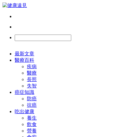
最新文章
醫療百科
疾病
醫療
長照
失智
癌症知識
防癌
抗癌
吃出健康
養生
飲食
營養