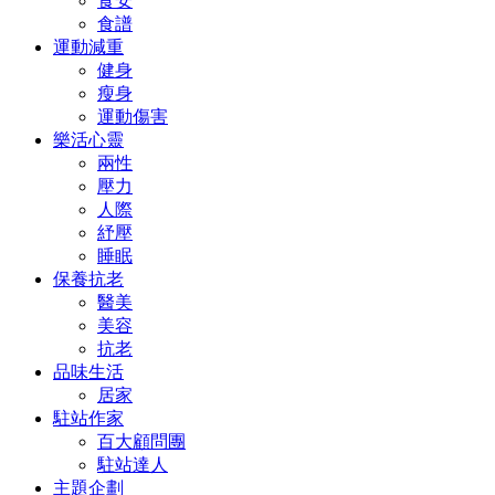
食安
食譜
運動減重
健身
瘦身
運動傷害
樂活心靈
兩性
壓力
人際
紓壓
睡眠
保養抗老
醫美
美容
抗老
品味生活
居家
駐站作家
百大顧問團
駐站達人
主題企劃