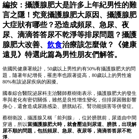
編按：攝護腺肥大是許多上年紀男性的難
言之隱！究竟攝護腺肥大原因、攝護腺肥
大症狀有哪些？恐造成頻尿、急尿、夜
尿、滴滴答答尿不乾淨等排尿問題？攝護
腺肥大改善、
飲食
治療該怎麼做？《健康
遠見》特選此篇為男性朋友們解答。
依國民健康署統計，50歲以上男性約有50%有攝護腺肥大的問
題，隨著年紀增長，罹患率也跟著提高，80歲以上的男性逾
80%有該泌尿疾病的困擾。
國泰綜合醫院泌尿科主治醫師蔡樹衛表示，攝護腺肥大的發生
率與老化有密切關係，雖然是良性增生變化，但排尿困難影響
身心，還會造成尿路感染、膀胱結石、腎功能損害等併發症。
蔡樹衛說，攝護腺又稱「前列腺」，位於膀胱前，尿道由中間
穿過，所以
當攝護腺肥大時，就會壓迫到尿道、膀胱，出現解
尿不順的問題，包括頻尿、急尿、夜尿等，滴滴答答尿不乾
淨
。