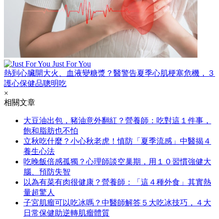
Just For You
熱到心臟開大火、血液變糖漿？醫警告夏季心肌梗塞危機，３
護心保健品聰明吃
×
相關文章
大豆油出包，豬油意外翻紅？營養師：吃對這１件事，
飽和脂肪也不怕
立秋吃什麼？小心秋老虎！慎防「夏季流感」中醫揭４
養生心法
吃晚飯倍感孤獨？心理師談空巢期，用１０習慣強健大
腦、預防失智
以為有菜有肉很健康？營養師：「這４種外食」其實熱
量超驚人
子宮肌瘤可以吃冰嗎？中醫師解答５大吃冰技巧，４大
日常保健助逆轉肌瘤體質