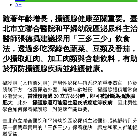
A+
隨著年齡增長，攝護腺健康至關重要。臺
北市立聯合醫院和平婦幼院區泌尿科主治
醫師張德撝建議採用「三多三少」飲食
法，透過多吃深綠色蔬菜、豆類及番茄，
少攝取紅肉、加工肉類與含糖飲料，有助
於預防攝護腺疾病並維護健康。
攝護腺（又稱前列腺）是男性泌尿生殖系統的重要器官，位於
膀胱下方，包覆尿道外圍。隨著年齡增長，攝護腺體積通常會
逐漸變大。
當體積超過 20 立方公分時，即可被診斷為攝護腺
肥大
。此外，
攝護腺還可能發生發炎或癌症等疾病
，因此男性
學會如何保養攝護腺，對健康至關重要。
臺北市立聯合醫院和平婦幼院區泌尿科主治醫師張德撝特別分
享一個簡單實用的「三多三少」保養秘訣，讓您和家人都能輕
鬆受益。