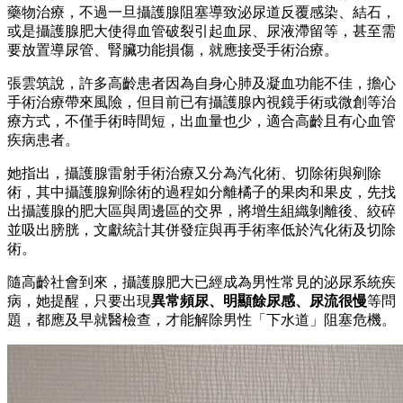
藥物治療，不過一旦攝護腺阻塞導致泌尿道反覆感染、結石，
或是攝護腺肥大使得血管破裂引起血尿、尿液滯留等，甚至需
要放置導尿管、腎臟功能損傷，就應接受手術治療。
張雲筑說，許多高齡患者因為自身心肺及凝血功能不佳，擔心
手術治療帶來風險，但目前已有攝護腺內視鏡手術或微創等治
療方式，不僅手術時間短，出血量也少，適合高齡且有心血管
疾病患者。
她指出，攝護腺雷射手術治療又分為汽化術、切除術與剜除
術，其中攝護腺剜除術的過程如分離橘子的果肉和果皮，先找
出攝護腺的肥大區與周邊區的交界，將增生組織剝離後、絞碎
並吸出膀胱，文獻統計其併發症與再手術率低於汽化術及切除
術。
隨高齡社會到來，攝護腺肥大已經成為男性常見的泌尿系統疾
病，她提醒，只要出現
異常頻尿、明顯餘尿感、尿流很慢
等問
題，都應及早就醫檢查，才能解除男性「下水道」阻塞危機。