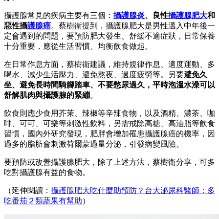
攝護腺常見的疾病主要有三個：
攝護腺炎
、良性
攝護腺肥大
和
惡性攝
護腺癌
。蔡樹衛提到，攝護腺肥大是男性邁入中年後一
定會遇到的問題，要預防肥大發生、舒緩不適症狀，日常保養
十分重要，應從生活習慣、均衡飲食做起。
在日常作息方面，蔡樹衛建議，維持規律作息、適度運動、多
喝水、減少生活壓力、避免熬夜、過度疲勞等。另要
避免久
坐、避免長時間騎腳踏車、不要憋尿過久，平時泡溫水澡可以
舒解肌肉與攝護腺的緊繃
。
飲食則應少食用芥茉、辣椒等辛辣食物，以及酒精、濃茶、咖
啡、可可、可樂等刺激性飲料，另需戒除高糖、高油脂等飲食
習慣，國內外研究發現，肥胖會增加罹患攝護腺癌的機率，因
過多的脂肪會刺激荷爾蒙過量分泌，引發病變風險。
要預防或改善攝護腺肥大，除了上述方法，蔡樹衛分享，可多
吃對攝護腺有益的食物。
（延伸閱讀：
攝護腺肥大吃什麼助預防？台大泌尿科醫師：多
吃番茄２類蔬果有幫助
）