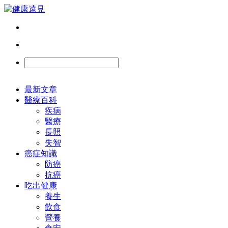
最新文章
醫療百科
疾病
醫療
長照
失智
癌症知識
防癌
抗癌
吃出健康
養生
飲食
營養