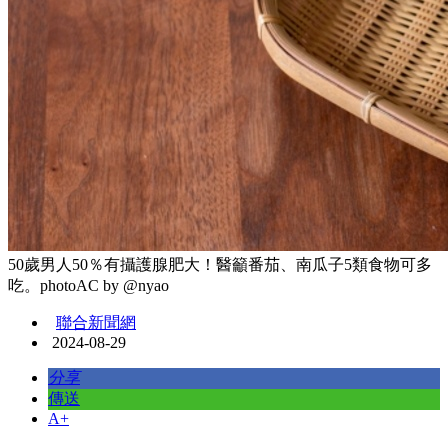
50歲男人50％有攝護腺肥大！醫籲番茄、南瓜子5類食物可多
吃。photoAC by @nyao
聯合新聞網
2024-08-29
分享
傳送
A+