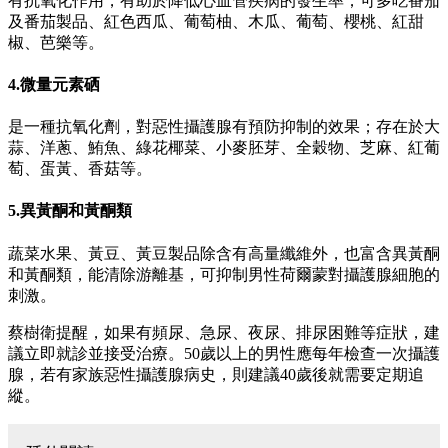
有抗氧化作用，有助於降低心血管疾病的發生率；可多吃番茄
及番茄製品、紅色西瓜、葡萄柚、木瓜、葡萄、櫻桃、紅甜
椒、芭樂等。
4.微量元素硒
是一種抗氧化劑，對惡性攝護腺有預防抑制的效果；存在於大
蒜、洋蔥、鮪魚、綠花椰菜、小麥胚芽、全穀物、芝麻、紅葡
萄、蛋黃、香菇等。
5.異黃酮和黃酮類
蔬菜水果、黃豆、黃豆製品除含有高量纖維外，也富含異黃酮
和黃酮類，能清除游離基，可抑制男性荷爾蒙對攝護腺細胞的
刺激。
蔡樹衛提醒，如果有頻尿、急尿、夜尿、排尿困難等症狀，建
議立即就診並接受治療。50歲以上的男性應每年檢查一次攝護
腺，若有家族惡性攝護腺病史，則建議40歲後就需要定期追
縱。