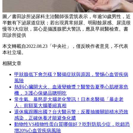
圖／書田診所泌尿科主治醫師張雲筑表示，年逾50歲男性，近
半數有下泌尿道症狀；若出現異常頻尿、明顯餘尿感、尿流很
慢等3大症狀，當心是攝護腺肥大警訊，應及早就醫檢查。書
田診所提供
本文轉載自2022.08.23「中央社」，僅反映作者意見，不代表
本社立場。
相關文章
甲狀腺低下會怎樣？醫揭症狀與原因，警惕心血管疾病
風險
熱到心臟開大火、血液變糖漿？醫警告夏季心肌梗塞危
機，３護心保健品聰明吃
常生氣、暴怒是大腦老化警訊！日本名醫揭「暴走老
人」前額葉大腦萎縮真相
退休瘋跟團出國？台大醫示警：反覆抽膝關節積水恐致
感染，正確休養才能避免化膿
動物性VS植物性蛋白質哪個好？吃對防肌少症，吃錯恐
增20%心血管疾病風險