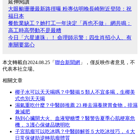
延伸閱讀
大眼颱珊珊最新路徑曝 粉專估明晚長崎附近登陸：祝
福日本
餐飲業缺工？她打工一年決定「再也不做」 網共鳴：
高工時高勞動不是最糟
今日「六星連珠」！ 命理師示警：四生肖招小人、有
車關要當心
本文轉載自2024.08.25「
聯合新聞網
」，僅反映作者意見，不
代表本社立場。
相關文章
椰子水可以天天喝嗎？中醫揭５類人不宜多喝，生椰美
式也別天天喝
濕氣重吃什麼？中醫師推薦 23 種去濕養脾胃食物，排濕
兼減肥
熱到心臟開大火、血液變糖漿？醫警告夏季心肌梗塞危
機，３護心保健品聰明吃
子宮肌瘤可以吃冰嗎？中醫師解答５大吃冰技巧，４大
日常保健助逆轉肌瘤體質