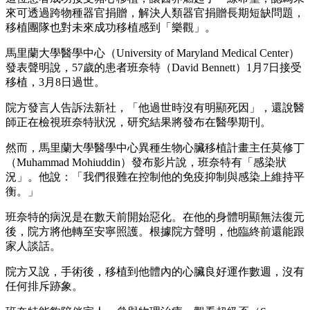
來可透過跨物種器官捐贈，解決人類器官捐贈長期短缺問題，
移植團隊也對未來成功移植感到「樂觀」。
馬里蘭大學醫學中心（University of Maryland Medical Center）
發表聲明說，57歲的患者班奈特（David Bennett）1月7日接受
移植，3月8日過世。
院方發言人告訴法新社，「他過世時沒有明顯死因」，還說醫
師正在檢視班奈特狀況，研究結果將發布在醫學期刊。
然而，馬里蘭大學醫學中心異種生物心臟移植計畫主任莫修丁
（Muhammad Mohiuddin）發布影片說，班奈特有「感染狀
況」。他說：「我們很難在控制他的免疫抑制與感染上維持平
衡。」
班奈特的病況是在數天前開始惡化。在他的身體明顯無法復元
後，院方將他轉至安寧照護。根據院方聲明，他臨終前還能跟
家人談話。
院方又說，手術後，移植到他體內的心臟良好運作數週，沒有
任何排斥跡象。