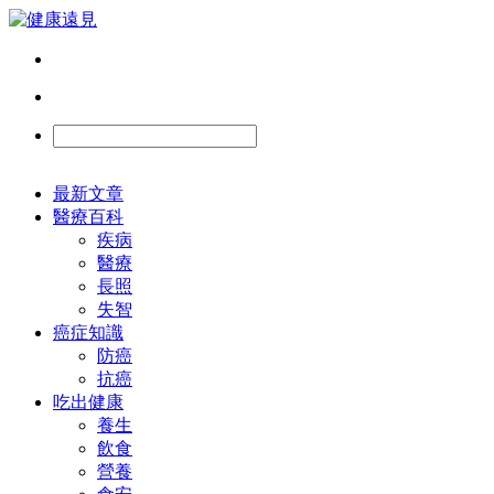
最新文章
醫療百科
疾病
醫療
長照
失智
癌症知識
防癌
抗癌
吃出健康
養生
飲食
營養