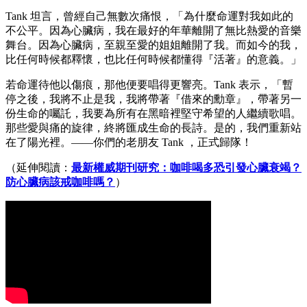
Tank 坦言，曾經自己無數次痛恨，「為什麼命運對我如此的
不公平。因為心臟病，我在最好的年華離開了無比熱愛的音樂
舞台。因為心臟病，至親至愛的姐姐離開了我。而如今的我，
比任何時候都釋懷，也比任何時候都懂得『活著』的意義。」
若命運待他以傷痕，那他便要唱得更響亮。Tank 表示，「暫
停之後，我將不止是我，我將帶著『借來的勳章』，帶著另一
份生命的囑託，我要為所有在黑暗裡堅守希望的人繼續歌唱。
那些愛與痛的旋律，終將匯成生命的長詩。是的，我們重新站
在了陽光裡。——你們的老朋友 Tank ，正式歸隊！
（延伸閱讀：
最新權威期刊研究：咖啡喝多恐引發心臟衰竭？
防心臟病該戒咖啡嗎？
）