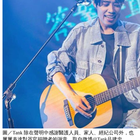
圖／Tank 除在聲明中感謝醫護人員、家人、經紀公司外，也
屢屢表達對器官捐贈者的謝意。取自微博@Tank吕建忠