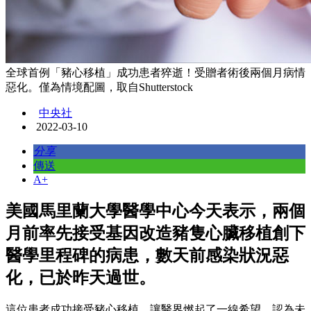
全球首例「豬心移植」成功患者猝逝！受贈者術後兩個月病情
惡化。僅為情境配圖，取自Shutterstock
中央社
2022-03-10
分享
傳送
A+
美國馬里蘭大學醫學中心今天表示，兩個
月前率先接受基因改造豬隻心臟移植創下
醫學里程碑的病患，數天前感染狀況惡
化，已於昨天過世。
這位患者成功接受豬心移植，讓醫界燃起了一線希望，認為未