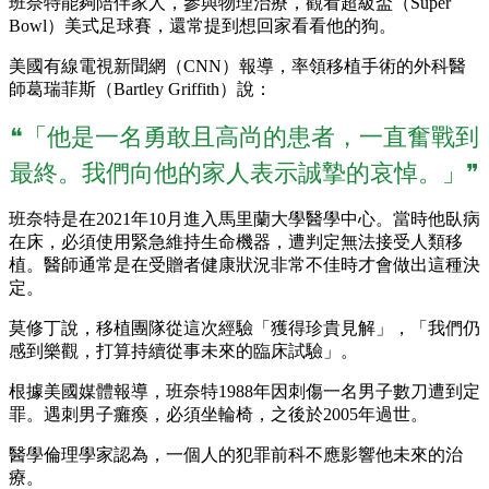
班奈特能夠陪伴家人，參與物理治療，觀看超級盃（Super
Bowl）美式足球賽，還常提到想回家看看他的狗。
美國有線電視新聞網（CNN）報導，率領移植手術的外科醫
師葛瑞菲斯（Bartley Griffith）說：
❝「他是一名勇敢且高尚的患者，一直奮戰到
最終。我們向他的家人表示誠摯的哀悼。」❞
班奈特是在2021年10月進入馬里蘭大學醫學中心。當時他臥病
在床，必須使用緊急維持生命機器，遭判定無法接受人類移
植。醫師通常是在受贈者健康狀況非常不佳時才會做出這種決
定。
莫修丁說，移植團隊從這次經驗「獲得珍貴見解」，「我們仍
感到樂觀，打算持續從事未來的臨床試驗」。
根據美國媒體報導，班奈特1988年因刺傷一名男子數刀遭到定
罪。遇刺男子癱瘓，必須坐輪椅，之後於2005年過世。
醫學倫理學家認為，一個人的犯罪前科不應影響他未來的治
療。