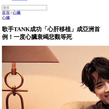
首頁
/
心臟
心臟
歌手TANK成功「心肝移植」成亞洲首
例！一度心臟衰竭悲觀等死