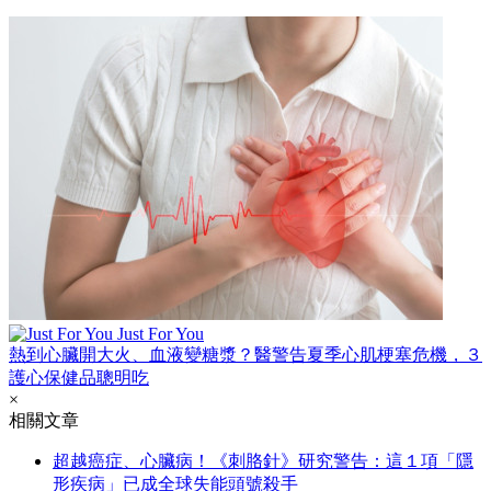
Just For You
熱到心臟開大火、血液變糖漿？醫警告夏季心肌梗塞危機，３
護心保健品聰明吃
×
相關文章
超越癌症、心臟病！《刺胳針》研究警告：這１項「隱
形疾病」已成全球失能頭號殺手