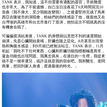
TANK 表示，我知道，這不但需要有適配的器官，手術難度
也非常大。為了不留遺憾，自己沒日沒夜花了6天時間寫完10
首曲《我不偉大，至少我能改變我》。之後還堅持完成了馬來
西亞吉隆坡市的演唱會，粉絲們的熱情感染了他，後面他又在
台灣省的高雄市和台北市進行了巡演，他怕這次不唱就真的沒
有機會在唱了。
可偏偏巡演結束後，TANK 的身體就以意想不到的速度開始
崩潰，先是心臟開始衰竭，肝臟也隨之惡化。8月甚至出現發
熱和胸腹水感染，到9月就已經無法站立。TANK 表示，11月
初起「我吃不下任何東西，心臟和肝臟功能指標都極度異常，
凝血功能也出現問題。我萬念俱灰，在過往的一生裡，我從來
就不是一個幸運兒，或許這就是我的宿命吧。我和醫生、老闆
商量，想回到家人身邊，度過最後的時光。」