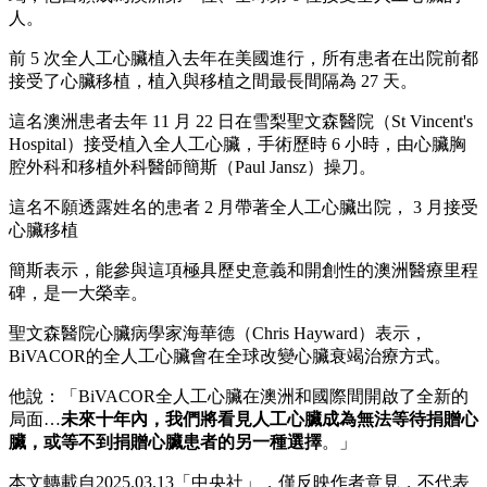
人。
前 5 次全人工心臟植入去年在美國進行，所有患者在出院前都
接受了心臟移植，植入與移植之間最長間隔為 27 天。
這名澳洲患者去年 11 月 22 日在雪梨聖文森醫院（St Vincent's
Hospital）接受植入全人工心臟，手術歷時 6 小時，由心臟胸
腔外科和移植外科醫師簡斯（Paul Jansz）操刀。
這名不願透露姓名的患者 2 月帶著全人工心臟出院， 3 月接受
心臟移植
簡斯表示，能參與這項極具歷史意義和開創性的澳洲醫療里程
碑，是一大榮幸。
聖文森醫院心臟病學家海華德（Chris Hayward）表示，
BiVACOR的全人工心臟會在全球改變心臟衰竭治療方式。
他說：「BiVACOR全人工心臟在澳洲和國際間開啟了全新的
局面…
未來十年內，我們將看見人工心臟成為無法等待捐贈心
臟，或等不到捐贈心臟患者的另一種選擇
。」
本文轉載自2025.03.13「中央社」，僅反映作者意見，不代表