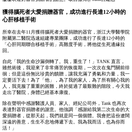
獲得腦死者大愛捐贈器官，成功進行長達12小時的
心肝移植手術
所幸在去年11月獲得腦死者大愛捐贈的器官，浙江大學醫學院
附屬第二醫院迅速組建專業團隊，成功進行了長達12小時的
「心肝同期聯合移植手術」高難度手術，將他從生死邊緣拉
回。
自此「我的生命沙漏倒轉了。我，重生了！」TANK 直言，
雖然術後，我迎來了非常痛苦的恢復期，一次次在鬼門關前徘
徊；但是這份無比珍貴的饋贈，讓我充滿了勇氣和力量，我一
定要活下去！為了「他」，為了我的家人，為了所有關心我的
人，我克服了重重的困難，終於挺過了最艱難的階段，今天我
走出了醫院，身體已經基本康復。
除在聲明中感謝醫護人員、家人、經紀公司外，Tank 也再次
表達對器官捐贈者的謝意。他強調「感謝給我第二次生命的大
愛捐贈者，從那天起，我們就是同一個個體。我會把這份遼闊
深遠的善意，生生不息地傳遞下去。我為我而活，也為你而
活！」