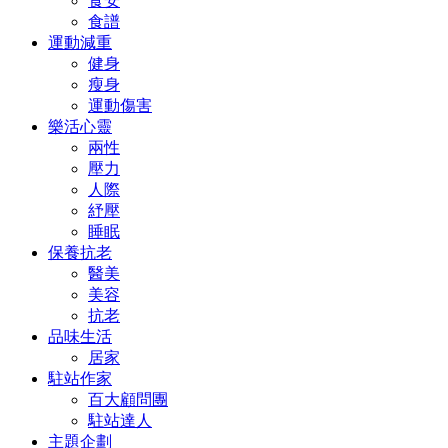
食安
食譜
運動減重
健身
瘦身
運動傷害
樂活心靈
兩性
壓力
人際
紓壓
睡眠
保養抗老
醫美
美容
抗老
品味生活
居家
駐站作家
百大顧問團
駐站達人
主題企劃