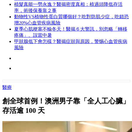
植髮真能一勞永逸？醫揭密度真相：植過頭降低存活
率，術後保養靠２事
動物性VS植物性蛋白質哪個好？吃對防肌少症，吃錯恐
增20%心血管疾病風險
夏季心肌梗塞不輸冬天！醫揭６大警訊，別忽略「轉移
疼痛」、誤當中暑
甲狀腺低下會怎樣？醫揭症狀與原因，警惕心血管疾病
風險
醫療
創全球首例！澳洲男子靠「全人工心臟」
存活逾 100 天