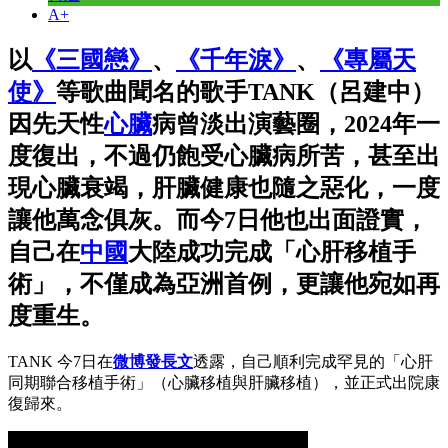
A+
以
《三國戀》
、
《千年淚》
、
《專屬天
使》
等歌曲聞名的歌手TANK（呂建中）
因先天性
心臟
病曾淡出演藝圈，2024年一
度復出，不過仍飽受心臟病所苦，甚至出
現心臟衰竭，肝臟健康也隨之惡化，一度
讓他萬念俱灰。而今7日他也出面證實，
自己在
中國
大陸成功完成「心肝移植手
術」，不僅成為亞洲首例，更讓他宛如再
度重生。
TANK 今7日在
微博發長文
透露，自己順利完成罕見的「心肝
同期聯合移植手術」（心臟移植與肝臟移植），並正式出院康
復歸來。