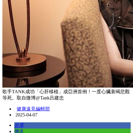
歌手TANK成功「心肝移植」成亞洲首例！一度心臟衰竭悲觀
等死。取自微博@Tank吕建忠
健康遠見編輯部
2025-04-07
分享
傳送