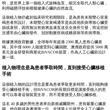
明，是世界上第一個植入式旋轉血泵，能完全取代人類心臟，
利用磁懸浮技術模擬健康心臟的自然血流。
這個植入物仍處於臨床研究初期階段，是為患有末期雙心室衰
竭患者所設計。末期雙心室衰竭通常是由其他疾病導致心臟受
損或衰弱，因而無法有效將血液泵送至全身所引發，而這些狀
況通常由心臟病發作、冠狀動脈疾病或糖尿病等疾病導致。
根據澳洲政府數據，全球每年有超過 2300 萬人患有心臟衰
竭，其中僅 6000 人能接受到心臟捐贈。澳洲政府提供 5000 萬
美元資金研發和商業化BiVACOR裝置，作為人工心臟前沿計
畫一環。
植入物理念是為患者爭取時間，直到接受心臟移植
手術
這個植入物的設計理念是要為患者爭取更多時間，直到能夠接
受心臟移植手術，但BiVACOR的長期目標是讓接受植入的患
者可以靠著這個裝置生存，而不需要接受人類心臟移植。
這名 40 多歲的男性患者來自新南威爾斯州，患有嚴重心臟衰
竭，他自願成為澳洲第一位、全球第 6 位接受全人工心臟的