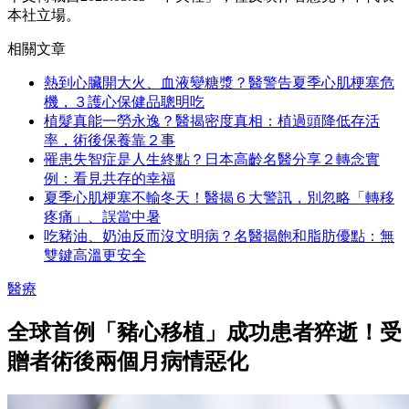
本社立場。
相關文章
熱到心臟開大火、血液變糖漿？醫警告夏季心肌梗塞危
機，３護心保健品聰明吃
植髮真能一勞永逸？醫揭密度真相：植過頭降低存活
率，術後保養靠２事
罹患失智症是人生終點？日本高齡名醫分享２轉念實
例：看見共存的幸福
夏季心肌梗塞不輸冬天！醫揭６大警訊，別忽略「轉移
疼痛」、誤當中暑
吃豬油、奶油反而沒文明病？名醫揭飽和脂肪優點：無
雙鍵高溫更安全
醫療
全球首例「豬心移植」成功患者猝逝！受
贈者術後兩個月病情惡化