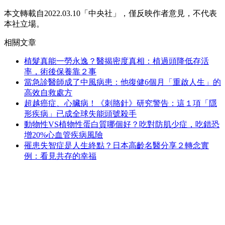
本文轉載自2022.03.10「中央社」，僅反映作者意見，不代表
本社立場。
相關文章
植髮真能一勞永逸？醫揭密度真相：植過頭降低存活
率，術後保養靠２事
當急診醫師成了中風病患：他復健6個月「重啟人生」的
高效自救處方
超越癌症、心臟病！《刺胳針》研究警告：這１項「隱
形疾病」已成全球失能頭號殺手
動物性VS植物性蛋白質哪個好？吃對防肌少症，吃錯恐
增20%心血管疾病風險
罹患失智症是人生終點？日本高齡名醫分享２轉念實
例：看見共存的幸福