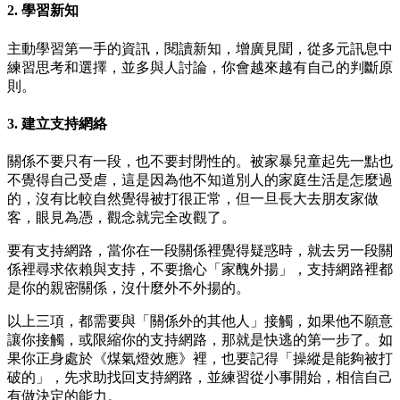
2. 學習新知
主動學習第一手的資訊，閱讀新知，增廣見聞，從多元訊息中
練習思考和選擇，並多與人討論，你會越來越有自己的判斷原
則。
3. 建立支持網絡
關係不要只有一段，也不要封閉性的。被家暴兒童起先一點也
不覺得自己受虐，這是因為他不知道別人的家庭生活是怎麼過
的，沒有比較自然覺得被打很正常，但一旦長大去朋友家做
客，眼見為憑，觀念就完全改觀了。
要有支持網路，當你在一段關係裡覺得疑惑時，就去另一段關
係裡尋求依賴與支持，不要擔心「家醜外揚」，支持網路裡都
是你的親密關係，沒什麼外不外揚的。
以上三項，都需要與「關係外的其他人」接觸，如果他不願意
讓你接觸，或限縮你的支持網路，那就是快逃的第一步了。如
果你正身處於《煤氣燈效應》裡，也要記得「操縱是能夠被打
破的」，先求助找回支持網路，並練習從小事開始，相信自己
有做決定的能力。