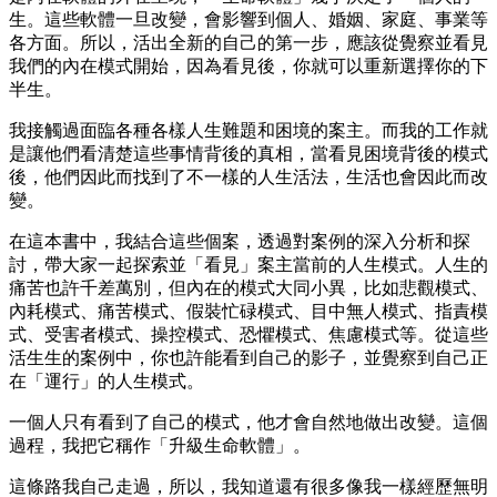
生。這些軟體一旦改變，會影響到個人、婚姻、家庭、事業等
各方面。所以，活出全新的自己的第一步，應該從覺察並看見
我們的內在模式開始，因為看見後，你就可以重新選擇你的下
半生。
我接觸過面臨各種各樣人生難題和困境的案主。而我的工作就
是讓他們看清楚這些事情背後的真相，當看見困境背後的模式
後，他們因此而找到了不一樣的人生活法，生活也會因此而改
變。
在這本書中，我結合這些個案，透過對案例的深入分析和探
討，帶大家一起探索並「看見」案主當前的人生模式。人生的
痛苦也許千差萬別，但內在的模式大同小異，比如悲觀模式、
內耗模式、痛苦模式、假裝忙碌模式、目中無人模式、指責模
式、受害者模式、操控模式、恐懼模式、焦慮模式等。從這些
活生生的案例中，你也許能看到自己的影子，並覺察到自己正
在「運行」的人生模式。
一個人只有看到了自己的模式，他才會自然地做出改變。這個
過程，我把它稱作「升級生命軟體」。
這條路我自己走過，所以，我知道還有很多像我一樣經歷無明