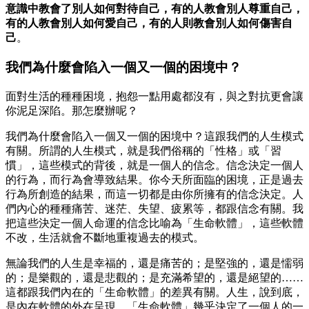
意識中教會了別人如何對待自己，有的人教會別人尊重自己，
有的人教會別人如何愛自己，有的人則教會別人如何傷害自
己
。
我們為什麼會陷入一個又一個的困境中？
面對生活的種種困境，抱怨一點用處都沒有，與之對抗更會讓
你泥足深陷。那怎麼辦呢？
我們為什麼會陷入一個又一個的困境中？這跟我們的人生模式
有關。所謂的人生模式，就是我們俗稱的「性格」或「習
慣」，這些模式的背後，就是一個人的信念。信念決定一個人
的行為，而行為會導致結果。你今天所面臨的困境，正是過去
行為所創造的結果，而這一切都是由你所擁有的信念決定。人
們內心的種種痛苦、迷茫、失望、疲累等，都跟信念有關。我
把這些決定一個人命運的信念比喻為「生命軟體」，這些軟體
不改，生活就會不斷地重複過去的模式。
無論我們的人生是幸福的，還是痛苦的；是堅強的，還是懦弱
的；是樂觀的，還是悲觀的；是充滿希望的，還是絕望的……
這都跟我們內在的「生命軟體」的差異有關。人生，說到底，
是內在軟體的外在呈現，「生命軟體」幾乎決定了一個人的一