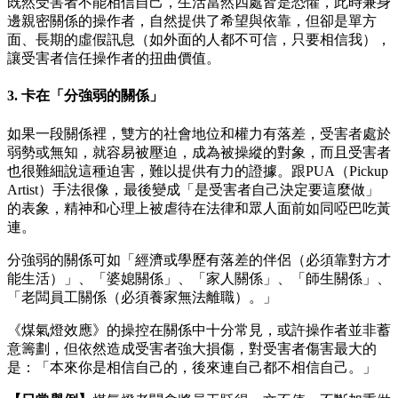
既然受害者不能相信自己，生活當然四處皆是恐懼，此時兼身
邊親密關係的操作者，自然提供了希望與依靠，但卻是單方
面、長期的虛假訊息（如外面的人都不可信，只要相信我），
讓受害者信任操作者的扭曲價值。
3. 卡在「分強弱的關係」
如果一段關係裡，雙方的社會地位和權力有落差，受害者處於
弱勢或無知，就容易被壓迫，成為被操縱的對象，而且受害者
也很難細說這種迫害，難以提供有力的證據。跟PUA（Pickup
Artist）手法很像，最後變成「是受害者自己決定要這麼做」
的表象，精神和心理上被虐待在法律和眾人面前如同啞巴吃黃
連。
分強弱的關係可如「經濟或學歷有落差的伴侶（必須靠對方才
能生活）」、「婆媳關係」、「家人關係」、「師生關係」、
「老闆員工關係（必須養家無法離職）。」
《煤氣燈效應》的操控在關係中十分常見，或許操作者並非蓄
意籌劃，但依然造成受害者強大損傷，對受害者傷害最大的
是：「本來你是相信自己的，後來連自己都不相信自己。」