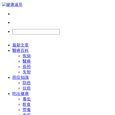
最新文章
醫療百科
疾病
醫療
長照
失智
癌症知識
防癌
抗癌
吃出健康
養生
飲食
營養