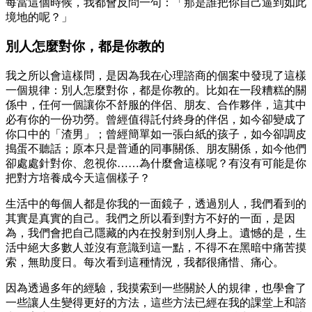
每當這個時候，我都會反問一句：「那是誰把你自己逼到如此
境地的呢？」
別人怎麼對你，都是你教的
我之所以會這樣問，是因為我在心理諮商的個案中發現了這樣
一個規律：別人怎麼對你，都是你教的。比如在一段糟糕的關
係中，任何一個讓你不舒服的伴侶、朋友、合作夥伴，這其中
必有你的一份功勞。曾經值得託付終身的伴侶，如今卻變成了
你口中的「渣男」；曾經簡單如一張白紙的孩子，如今卻調皮
搗蛋不聽話；原本只是普通的同事關係、朋友關係，如今他們
卻處處針對你、忽視你……為什麼會這樣呢？有沒有可能是你
把對方培養成今天這個樣子？
生活中的每個人都是你我的一面鏡子，透過別人，我們看到的
其實是真實的自己。我們之所以看到對方不好的一面，是因
為，我們會把自己隱藏的內在投射到別人身上。遺憾的是，生
活中絕大多數人並沒有意識到這一點，不得不在黑暗中痛苦摸
索，無助度日。每次看到這種情況，我都很痛惜、痛心。
因為透過多年的經驗，我摸索到一些關於人的規律，也學會了
一些讓人生變得更好的方法，這些方法已經在我的課堂上和諮