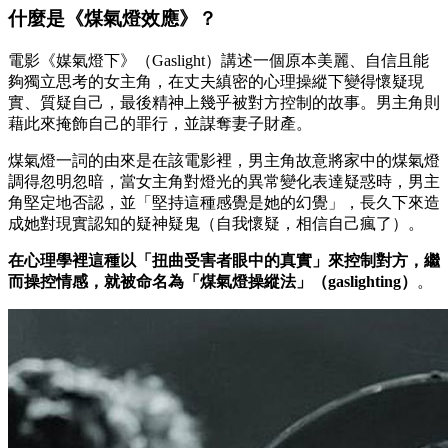
什麼是《煤氣燈效應》？
電影《媒氣燈下》（Gaslight）講述一個原本美麗、自信且能
夠獨立思考的女主角，在丈夫縝密的心理操縱下變得懷疑現
實、質疑自己，最後精神上幾乎被對方控制的故事。男主角則
藉此來掩飾自己的罪行，並謀奪妻子財產。
煤氣燈一詞的由來是在該電影裡，男主角故意將家中的煤氣燈
調得忽明忽暗，當女主角對燈光的異常變化表達疑惑時，男主
角堅定地否認，並「堅持這種感覺是她的幻覺」，長久下來造
成她對現實認知的疑神疑鬼（自我懷疑，相信自己瘋了）。
在心理學裡這種以「扭曲受害者眼中的真實」來控制對方，繼
而操控情感，就被命名為「煤氣燈操縱法」（gaslighting）
。