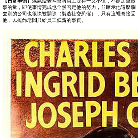
【日常舉例】
煤氣燈老闆會將員工貶得一文不值，不斷加重做
事的量，即使事情完成也全然否定他的努力，並暗示他這麼爛
去別的公司也很快被開除（製造社交恐懼），只有這裡會接受
他，以掩飾老闆只給員工低薪的事實。