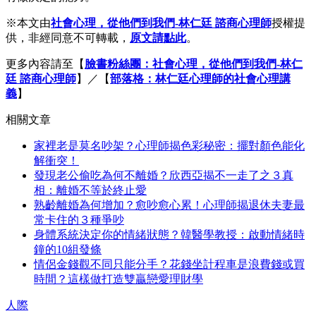
※本文由
社會心理，從他們到我們-林仁廷 諮商心理師
授權提
供，非經同意不可轉載，
原文請點此
。
更多內容請至【
臉書粉絲團：社會心理，從他們到我們-林仁
廷 諮商心理師
】／【
部落格：林仁廷心理師的社會心理講
義
】
相關文章
家裡老是莫名吵架？心理師揭色彩秘密：擺對顏色能化
解衝突！
發現老公偷吃為何不離婚？欣西亞揭不一走了之３真
相：離婚不等於終止愛
熟齡離婚為何增加？愈吵愈心累！心理師揭退休夫妻最
常卡住的３種爭吵
身體系統決定你的情緒狀態？韓醫學教授：啟動情緒時
鐘的10組發條
情侶金錢觀不同只能分手？花錢坐計程車是浪費錢或買
時間？這樣做打造雙贏戀愛理財學
人際