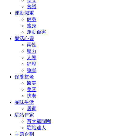
食安
食譜
運動減重
健身
瘦身
運動傷害
樂活心靈
兩性
壓力
人際
紓壓
睡眠
保養抗老
醫美
美容
抗老
品味生活
居家
駐站作家
百大顧問團
駐站達人
主題企劃