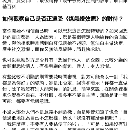
現實、質疑自己，最後精神上幾乎被對方控制的故事。取自維
基百科
如何觀察自己是否正遭受《煤氣燈效應》的對待？
當你開始不相信自己時，可以想想這是怎麼轉變的？如果回想
起的畫面都是「人為因素」，都是某個特定人物給你的負面回
饋，與他相處時常感到自尊低落抬不起頭、無法自主做決定、
產生社交恐懼，而你又無法反駁時，請趕快求助。
也可以觀察對方是否具有「想操作他人」的企圖，比較外顯的
會類似恐怖情人，有很明顯的脅迫、暴力，令人恐懼。
有些比較不明顯的則需要花時間審視，對方可能會以一副「我
都是為你好」的姿態，卻是用否定、誤導和暗示「你都一直做
錯，除了我沒有別人能幫你」的訊息。簡單來說，在關係裡相
處你覺得不自在、不舒服，很多事不能自主時，無論是哪一種
可能，都要有危機意識。
不過大部分人們不是意識不到危機，而是即使知道了也會「自
信過低地認為自己不怎麼樣」所以「我沒有那麼倒楣吧？」、
「我這麼糟，不要有人要佔便宜的啦」、「可是，如果沒有對