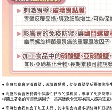
● 高鹽飲食會刺激胃壁，破壞胃黏膜，促使胃壁要反覆修復增
● 高鹽飲食會改變胃部保護性黏液的濃稠度，破壞了免疫防
桿菌是著名的胃癌致病因子，當高鹽飲食更容易讓人感染這隻
● 高鹽飲食裡包含了加工肉品，其中常含有過多硝酸鹽和亞硝