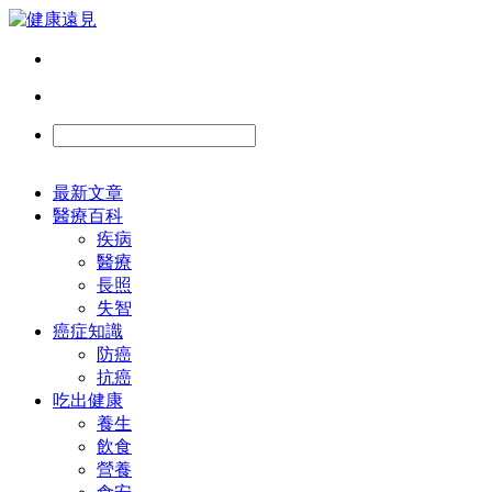
最新文章
醫療百科
疾病
醫療
長照
失智
癌症知識
防癌
抗癌
吃出健康
養生
飲食
營養