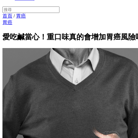
首頁
/
胃癌
胃癌
愛吃鹹當心！重口味真的會增加胃癌風險