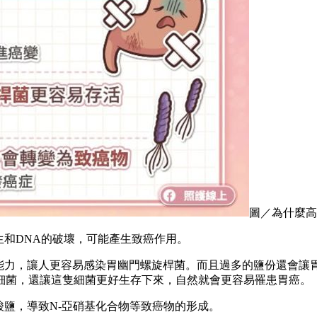
圖／為什麼高
生和DNA的破壞，可能產生致癌作用。
禦能力，讓人更容易感染胃幽門螺旋桿菌。而且過多的鹽份還會讓
細菌，還讓這隻細菌更好生存下來，自然就會更容易罹患胃癌。
酸鹽，導致N-亞硝基化合物等致癌物的形成。