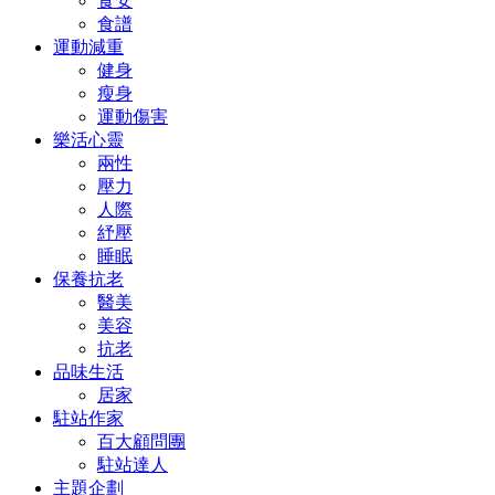
食安
食譜
運動減重
健身
瘦身
運動傷害
樂活心靈
兩性
壓力
人際
紓壓
睡眠
保養抗老
醫美
美容
抗老
品味生活
居家
駐站作家
百大顧問團
駐站達人
主題企劃