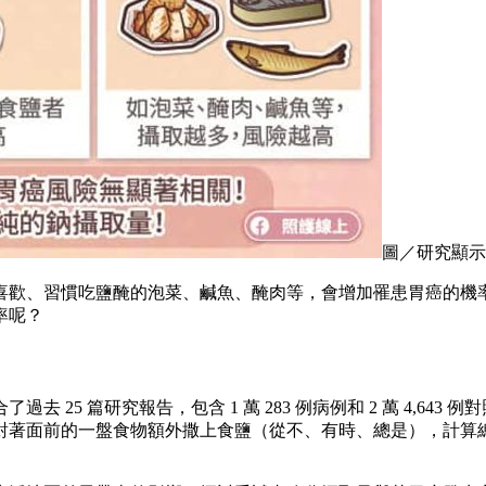
圖／研究顯示
喜歡、習慣吃鹽醃的泡菜、鹹魚、醃肉等，會增加罹患胃癌的機
率呢？
25 篇研究報告，包含 1 萬 283 例病例和 2 萬 4,6
對著面前的一盤食物額外撒上食鹽（從不、有時、總是），計算
。