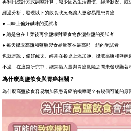
再利用統計方式調整計算，減少因為生活習慣、經濟狀況、或
經過分析，發現以下的飲食狀況會讓人更容易罹患胃癌：
● 口味上偏好鹹味的受試者
● 總是會在上菜後再拿鹽罐對著食物多灑些鹽的受試者
● 每天攝取高鹽和鹽醃製食品量落在最高那一組的受試者
也就是說，偏好鹹味、經常在餐桌上添加鹽、攝取高鹽和鹽醃
不過，在這篇研究中，總鈉攝入量與胃癌風險之間未發現顯著
為什麼高鹽飲食與胃癌相關？
為什麼高鹽飲食容易增加罹患胃癌的機率呢？有幾個可能的原