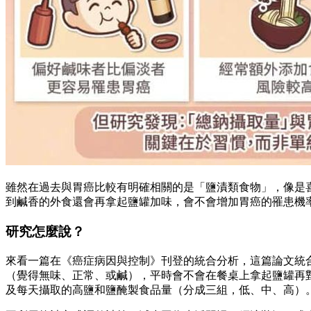
雖然在過去與胃癌比較有明確相關的是「鹽漬類食物」，像是
到鹹香的外食還會再拿起鹽罐加味，會不會增加胃癌的罹患機
研究怎麼說？
來看一篇在《癌症病因與控制》刊登的統合分析，這篇論文統合了過去 
（覺得無味、正常、或鹹），平時會不會在餐桌上拿起鹽罐再
及每天攝取的高鹽和鹽醃製食品量（分成三組，低、中、高）