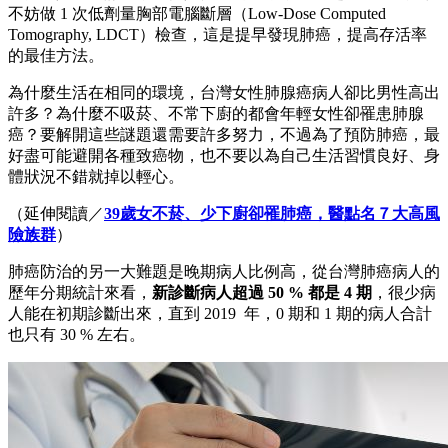
不妨做 1 次低劑量胸部電腦斷層（Low-Dose Computed
Tomography, LDCT）檢查，這是提早發現肺癌，提高存活率
的最佳方法。
為什麼生活在相同的環境，台灣女性肺腺癌病人卻比男性高出
許多？為什麼不吸菸、不常下廚的都會年輕女性卻罹患肺腺
癌？要解開這些謎題還需要許多努力，不過為了預防肺癌，最
好盡可能避開各種致癌物，也不要以為自己生活習慣良好、身
體狀況不錯就掉以輕心。
（延伸閱讀／
39歲女不菸、少下廚卻罹肺癌，醫點名７大高風
險族群
）
肺癌防治的另一大難題是晚期病人比例高，從台灣肺癌病人的
歷年分期統計來看，
新診斷病人超過 50 % 都是 4 期
，很少病
人能在初期診斷出來，直到 2019 年，0 期和 1 期的病人合計
也只有 30 % 左右。