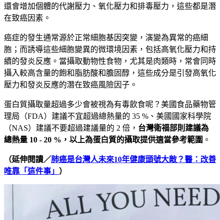
還會增加個體的代謝壓力、氧化壓力和排毒壓力，這些都是潛
在致癌因素。
癌症的發生通常源於正常細胞基因突變，演變為異常的癌細
胞；而誘導這些細胞變異的微環境因素，包括高氧化壓力和持
續的發炎反應。當攝取動物性食物，尤其是肉類時，常會同時
攝入較高含量的飽和脂肪酸和膽固醇，這些成分是引發高氧化
壓力和發炎反應的潛在致癌風險因子。
蛋白質攝取量超過多少會被視為有毒飲食呢？美國食品藥物管
理局（
FDA
）建議不宜超過總熱量的
35 %
、美國國家科學院
（
NAS
）建議不要超過建議量的
2
倍，
台灣衛福部則建議為
總熱量
10 - 20 %
，以上為蛋白質的攝取提供適當參考範圍
。
（延伸閱讀／
肺癌是台灣人未來10年健康頭號大敵？醫：改善
唯靠「這件事」
）