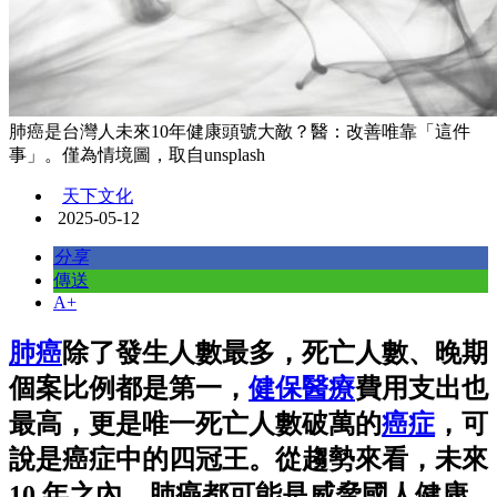
肺癌是台灣人未來10年健康頭號大敵？醫：改善唯靠「這件
事」。僅為情境圖，取自unsplash
天下文化
2025-05-12
分享
傳送
A+
肺癌
除了發生人數最多，死亡人數、晚期
個案比例都是第一，
健保
醫療
費用支出也
最高，更是唯一死亡人數破萬的
癌症
，可
說是癌症中的四冠王。從趨勢來看，未來
10 年之內，肺癌都可能是威脅國人健康