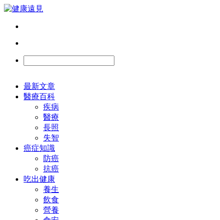
最新文章
醫療百科
疾病
醫療
長照
失智
癌症知識
防癌
抗癌
吃出健康
養生
飲食
營養