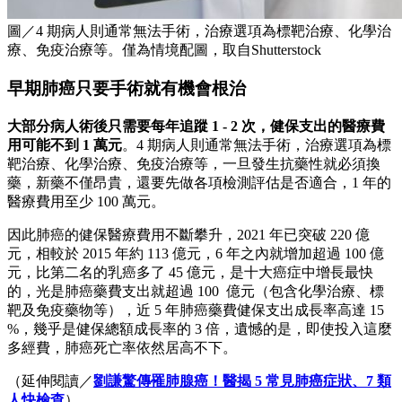
圖／4 期病人則通常無法手術，治療選項為標靶治療、化學治
療、免疫治療等。僅為情境配圖，取自Shutterstock
早期肺癌只要手術就有機會根治
大部分病人術後只需要每年追蹤 1 - 2 次，健保支出的醫療費
用可能不到 1 萬元
。4 期病人則通常無法手術，治療選項為標
靶治療、化學治療、免疫治療等，一旦發生抗藥性就必須換
藥，新藥不僅昂貴，還要先做各項檢測評估是否適合，1 年的
醫療費用至少 100 萬元。
因此肺癌的健保醫療費用不斷攀升，2021 年已突破 220 億
元，相較於 2015 年約 113 億元，6 年之內就增加超過 100 億
元，比第二名的乳癌多了 45 億元，是十大癌症中增長最快
的，光是肺癌藥費支出就超過 100 億元（包含化學治療、標
靶及免疫藥物等），近 5 年肺癌藥費健保支出成長率高達 15
%，幾乎是健保總額成長率的 3 倍，遺憾的是，即使投入這麼
多經費，肺癌死亡率依然居高不下。
（延伸閱讀／
劉謙驚傳罹肺腺癌！醫揭 5 常見肺癌症狀、7 類
人快檢查
）