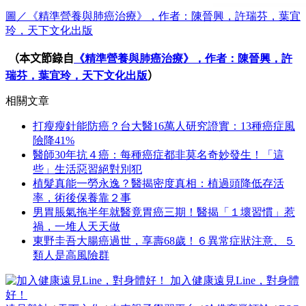
圖／《精準營養與肺癌治療》，作者：陳晉興，許瑞芬，葉宜
玲，天下文化出版
（本文節錄自
《精準營養與肺癌治療》，作者：陳晉興，許
瑞芬，葉宜玲，天下文化出版
）
相關文章
打瘦瘦針能防癌？台大醫16萬人研究證實：13種癌症風
險降41%
醫師30年抗４癌：每種癌症都非莫名奇妙發生！「這
些」生活惡習絕對別犯
植髮真能一勞永逸？醫揭密度真相：植過頭降低存活
率，術後保養靠２事
男胃脹氣拖半年就醫竟胃癌三期！醫揭「１壞習慣」惹
禍，一堆人天天做
東野圭吾大腸癌過世，享壽68歲！６異常症狀注意、５
類人是高風險群
加入健康遠見Line，對身體
好！