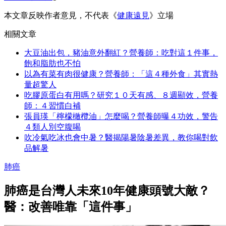
本文章反映作者意見，不代表《
健康遠見
》立場
相關文章
大豆油出包，豬油意外翻紅？營養師：吃對這１件事，
飽和脂肪也不怕
以為有菜有肉很健康？營養師：「這４種外食」其實熱
量超驚人
吃膠原蛋白有用嗎？研究１０天有感、８週顯效，營養
師：４習慣白補
張員瑛「檸檬橄欖油」怎麼喝？營養師曝４功效，警告
４類人別空腹喝
吹冷氣吃冰也會中暑？醫揭陽暑陰暑差異，教你喝對飲
品解暑
肺癌
肺癌是台灣人未來10年健康頭號大敵？
醫：改善唯靠「這件事」