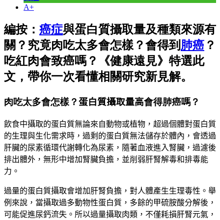
A+
編按：
癌症
與蛋白質攝取量及種類來源有
關？究竟肉吃太多會怎樣？會得到
肺癌
？
吃紅肉會致癌嗎？《健康遠見》特選此
文，帶你一次看懂相關研究新見解。
肉吃太多會怎樣？
蛋白質攝取量高
會得肺癌嗎？
飲食中攝取的蛋白質無論來自動物或植物，超過個體對蛋白質
的生理與生化需求時，過剩的蛋白質無法儲存於體內，會透過
肝臟的尿素循環代謝轉化為尿素，隨著血液進入腎臟，過濾後
排出體外，無形中增加腎臟負擔，並削弱肝腎解毒和排毒能
力。
過量的蛋白質攝取會增加肝腎負擔，對人體產生生理毒性。舉
例來說，當攝取過多動物性蛋白質，多餘的甲硫胺酸分解後，
可能促進尿鈣流失。
所以過量攝取肉類，不僅耗損肝腎元氣，