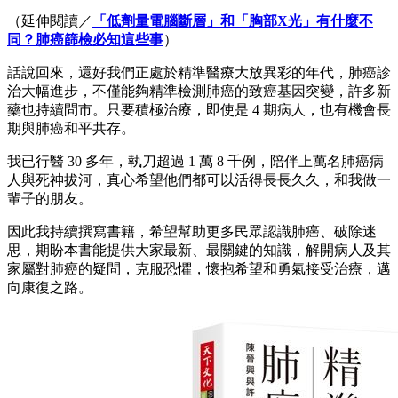
（延伸閱讀／
「低劑量電腦斷層」和「胸部X光」有什麼不
同？肺癌篩檢必知這些事
）
話說回來，還好我們正處於精準醫療大放異彩的年代，肺癌診
治大幅進步，不僅能夠精準檢測肺癌的致癌基因突變，許多新
藥也持續問市。只要積極治療，即使是 4 期病人，也有機會長
期與肺癌和平共存。
我已行醫 30 多年，執刀超過 1 萬 8 千例，陪伴上萬名肺癌病
人與死神拔河，真心希望他們都可以活得長長久久，和我做一
輩子的朋友。
因此我持續撰寫書籍，希望幫助更多民眾認識肺癌、破除迷
思，期盼本書能提供大家最新、最關鍵的知識，解開病人及其
家屬對肺癌的疑問，克服恐懼，懷抱希望和勇氣接受治療，邁
向康復之路。