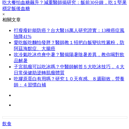
吃大餐怕血糖飆升？減重醫師揭研究：飯前30分鐘，吃１堅果
穩定飯後血糖
×
相關文章
打瘦瘦針能防癌？台大醫16萬人研究證實：13種癌症風
險降41%
愛吃飯吃麵怕發胖？醫師教１招把白飯變抗性澱粉，防
阿茲海默症、大腸癌
吹冷氣吃冰也會中暑？醫揭陽暑陰暑差異，教你喝對飲
品解暑
子宮肌瘤可以吃冰嗎？中醫師解答５大吃冰技巧，４大
日常保健助逆轉肌瘤體質
吃膠原蛋白有用嗎？研究１０天有感、８週顯效，營養
師：４習慣白補
飲食