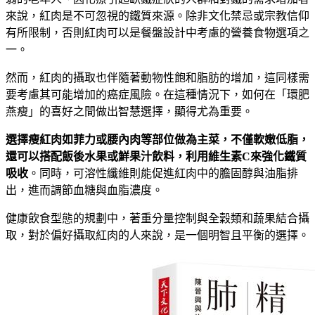
來說，紅肉是不可忽視的鐵質來源。除非文化禁忌或宗教信仰
有所限制，否則紅肉可以是餐盤設計中考慮的營養食物選項之
一。
然而，紅肉的攝取也伴隨著動物性飽和脂肪的增加，這同樣需
要考慮其可能增加的癌症風險。在這種情況下，如何在「環肥
燕瘦」的喜好之間做出智慧選擇，顯得尤為重要。
選擇瘦紅肉如菲力或腰內肉等部位做為主菜，不僅軟嫩低脂，
還可以搭配飯後水果或鮮果汁飲料，利用維生素
C
來強化鐵質
吸收
。同時，可溶性纖維則能促進紅肉中的膽固醇與油脂排
出，進而調節血糖與血脂濃度。
健康飲食型態的規劃中，著重分量控制與全穀類和蔬果結合攝
取，對於偏好攝取紅肉的人來說，是一個明智且平衡的選擇。