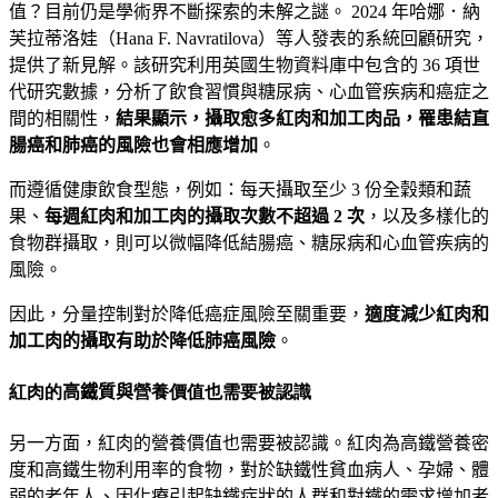
值？目前仍是學術界不斷探索的未解之謎。
2024
年哈娜．納
芙拉蒂洛娃（
Hana F.
Navratilova
）等人發表的系統回顧研究，
提供了新見解。該研究利用英國生物資料庫中包含的
36
項世
代研究數據，分析了飲食習慣與糖尿病、心血管疾病和癌症之
間的相關性，
結果顯示，攝取愈多紅肉和加工肉品，罹患結直
腸癌和肺癌的風險也會相應增加
。
而遵循健康飲食型態，例如：每天攝取至少
3
份全穀類和蔬
果、
每週紅肉和加工肉的攝取次數不超過
2
次
，以及多樣化的
食物群攝取，則可以微幅降低結腸癌、糖尿病和心血管疾病的
風險。
因此，分量控制對於降低癌症風險至關重要，
適度減少紅肉和
加工肉的攝取有助於降低肺癌風險
。
紅肉的
高鐵質與
營養價值也需要被認識
另一方面，紅肉的營養價值也需要被認識。紅肉為高鐵營養密
度和高鐵生物利用率的食物，對於缺鐵性貧血病人、孕婦、體
弱的老年人、因化療引起缺鐵症狀的人群和對鐵的需求增加者