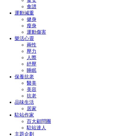
食安
食譜
運動減重
健身
瘦身
運動傷害
樂活心靈
兩性
壓力
人際
紓壓
睡眠
保養抗老
醫美
美容
抗老
品味生活
居家
駐站作家
百大顧問團
駐站達人
主題企劃