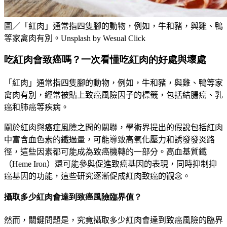
圖／「紅肉」通常指四隻腳的動物，例如，牛和豬，與雞、鴨
等家禽肉有別。Unsplash by Wesual Click
吃紅肉會致癌嗎？一次看懂吃紅肉的好處與壞處
「紅肉」通常指四隻腳的動物，例如，
牛和豬，與雞、鴨等家
禽肉有別，經常被貼上致癌風險因子的標籤，包括結腸癌、乳
癌和肺癌等疾病。
關於紅肉與癌症風險之間的關聯，學術界提出的假說包括紅肉
中富含血色素的鐵過量，可能導致高氧化壓力和誘發發炎路
徑，這些因素都可能成為致癌機轉的一部分。高血基質鐵
（
Heme Iron
）還可能參與促進致癌基因的表現，同時抑制抑
癌基因的功能，這些研究逐漸促成紅肉致癌的觀念。
攝取多少紅肉會達到致癌風險臨界值？
然而，關鍵問題是，究竟攝取多少紅肉會達到致癌風險的臨界