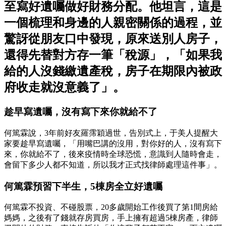
至寫好遺囑做好財務分配。他坦言，這是
一個梳理和身邊的人親密關係的過程，並
驚訝從朋友口中發現，原來送別人房子，
還得先替對方存一筆「稅源」，「如果我
給的人沒錢繳遺產稅，房子在期限內被政
府收走就沒意義了」。
趁早寫遺囑，沒有寫下來你就給不了
何篤霖說，3年前好友羅霈穎過世，告別式上，于美人提醒大
家要趁早寫遺囑，「用嘴巴講的沒用，對你好的人，沒有寫下
來，你就給不了，後來疫情時全球恐慌，意識到人隨時會走，
會留下多少人都不知道，所以我才正式找律師處理這件事」。
何篤霖預習下半生，5棟房全立好遺囑
何篤霖不投資、不碰股票，20多歲開始工作後買了第1間房給
媽媽，之後有了錢就存房買房，手上擁有超過5棟房產，律師