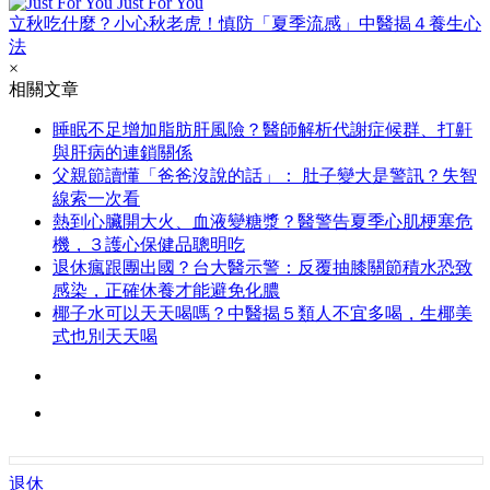
Just For You
立秋吃什麼？小心秋老虎！慎防「夏季流感」中醫揭４養生心
法
×
相關文章
睡眠不足增加脂肪肝風險？醫師解析代謝症候群、打鼾
與肝病的連鎖關係
父親節讀懂「爸爸沒說的話」： 肚子變大是警訊？失智
線索一次看
熱到心臟開大火、血液變糖漿？醫警告夏季心肌梗塞危
機，３護心保健品聰明吃
退休瘋跟團出國？台大醫示警：反覆抽膝關節積水恐致
感染，正確休養才能避免化膿
椰子水可以天天喝嗎？中醫揭５類人不宜多喝，生椰美
式也別天天喝
退休