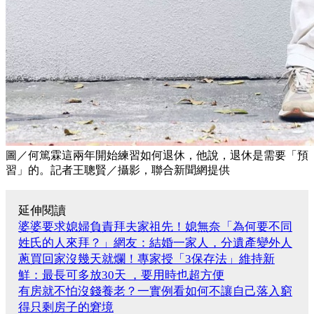
圖／何篤霖這兩年開始練習如何退休，他說，退休是需要「預
習」的。記者王聰賢／攝影，聯合新聞網提供
延伸閱讀
婆婆要求媳婦負責拜夫家祖先！媳無奈「為何要不同
姓氏的人來拜？」網友：結婚一家人，分遺產變外人
蔥買回家沒幾天就爛！專家授「3保存法」維持新
鮮：最長可多放30天 ，要用時也超方便
有房就不怕沒錢養老？一實例看如何不讓自己落入窮
得只剩房子的窘境