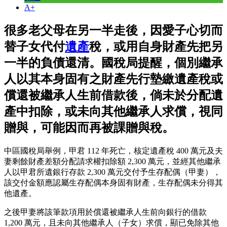
A+
很多老父母在另一半走後，因愛子心切而
替子女代付
遺產
稅，或用自身財產先把另
一半的負債還清。國稅局提醒，個別繼承
人以其本身固有之財產先行墊繳遺產稅或
償還被繼承人生前借款後，倘未於分配遺
產中扣除，或未向其他繼承人求償，視同
贈與，可能因而再被課贈與稅。
中區國稅局舉例，甲君 112 年死亡，核定遺產稅 400 萬元及夫
妻剩餘財產差額分配請求權扣除額 2,300 萬元，並經其他繼承
人以甲君所遺銀行存款 2,300 萬元交付予生存配偶（甲妻），
該交付金額應認屬生存配偶本身固有財產，生存配偶未分得其
他遺產。
之後甲妻將該筆款項用於償還被繼承人生前向銀行的借款
1,200 萬元，且未向其他繼承人（子女）求償，顯已免除其他