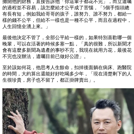
攤開他的財務，直接告訴他「你這輩子都花不完」，而立遺囑
的過程並不容易，該怎麼給才公平成了苦惱，「5個手指頭總
有長有短，例如我給哥哥的孩子，誰努力、誰不努力，都給一
樣的錢不公平，但給不一樣也是一種不公平，而且在過程中，
人生回憶全湧上來。」
最後他決定不管了，全部公平給一樣的，如果特別喜歡哪一個
晚輩，可以在活著的時候多塞一點，「真的很難，所以新聞才
會有這麼多新聞為遺產的事吵不完，我現在就用力花，最後花
不完也沒辦法，遺囑目前已做好公證」。
至於該如何花，他思考人生餘命，扣掉後面躺在病床、跑醫院
的時間，大約算出還能好好吃喝多少年，「現在清楚剩下的人
生很珍貴，房子也不留了，都正掛牌賣出」。