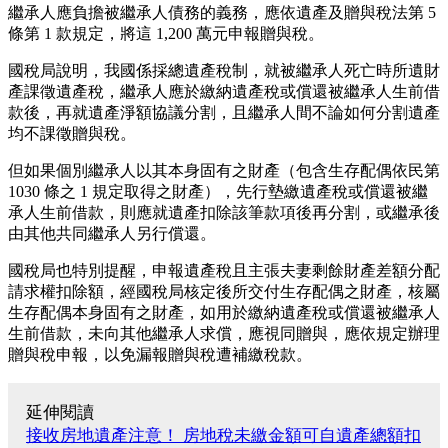
繼承人應負擔被繼承人債務的義務，應依遺產及贈與稅法第 5
條第 1 款規定，將這 1,200 萬元申報贈與稅。
國稅局說明，我國係採總遺產稅制，就被繼承人死亡時所遺財
產課徵遺產稅，繼承人應於繳納遺產稅或償還被繼承人生前借
款後，再就遺產淨額協議分割，且繼承人間不論如何分割遺產
均不課徵贈與稅。
但如果個別繼承人以其本身固有之財產（包含生存配偶依民第
1030 條之 1 規定取得之財產），先行墊繳遺產稅或償還被繼
承人生前借款，則應就遺產扣除該筆款項後再分割，或繼承後
由其他共同繼承人另行償還。
國稅局也特別提醒，申報遺產稅且主張夫妻剩餘財產差額分配
請求權扣除額，經國稅局核定後所交付生存配偶之財產，核屬
生存配偶本身固有之財產，如用於繳納遺產稅或償還被繼承人
生前借款，未向其他繼承人求償，應視同贈與，應依規定辦理
贈與稅申報，以免漏報贈與稅遭補繳稅款。
延伸閱讀
接收房地遺產注意！ 房地稅未繳金額可自遺產總額扣