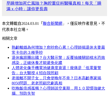
早睡增加死亡風險？胸腔重症科醫曝真相！每天「睡
滿ｘ小時」讓你更長壽
本文轉載自
2024.
0
3.01
「
聯合新聞網
」
，僅反映作者意見，不
代表本社立場。
相關文章
熟齡離婚為何增加？愈吵愈心累！心理師揭退休夫妻最
常卡住的３種爭吵
退休瘋跟團出國？台大醫示警：反覆抽膝關節積水恐致
感染，正確休養才能避免化膿
人體老化像手機電池健康度衰退！痠痛是「低電量警
告」台大醫授４招自我照顧
老後離不開子女，只會使晚年不幸？日本高齡專家揭
8050問題、老老照顧悲劇真相
吃晚飯倍感孤獨？心理師談空巢期，用１０習慣強健大
腦、預防失智