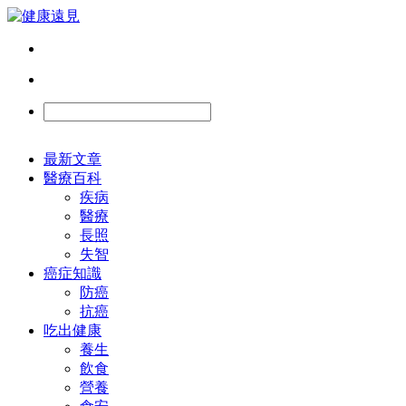
最新文章
醫療百科
疾病
醫療
長照
失智
癌症知識
防癌
抗癌
吃出健康
養生
飲食
營養