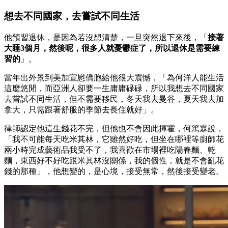
想去不同國家，去嘗試不同生活
他預習退休，是因為若沒想清楚，一旦突然退下來後，「
接著
大睡3個月，然後呢，很多人就憂鬱症了，所以退休是需要練
習的
」。
當年出外景到美加宣慰僑胞給他很大震憾，「為何洋人能生活
這麼悠閒，而亞洲人卻要一生庸庸碌碌，所以我想去不同國家
去嘗試不同生活，但不需要移民，冬天我去曼谷，夏天我去加
拿大，只需跟著舒服的季節去長住就好」。
律師認定他這生錢花不完，但他也不會因此揮霍，何篤霖說，
「我不可能每天吃米其林，它雖然好吃，但坐在哪裡等廚師花
兩小時完成藝術品我受不了，我喜歡在市場裡吃陽春麵、乾
麵，東西好不好吃跟米其林沒關係，我的個性，就是不會亂花
錢的那種」，他想變的，是心境，接受無常，然後接受變老。