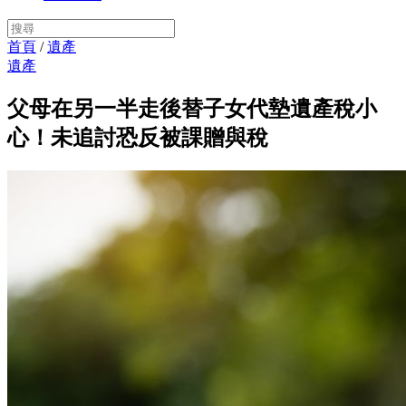
首頁
/
遺產
遺產
父母在另一半走後替子女代墊遺產稅小
心！未追討恐反被課贈與稅