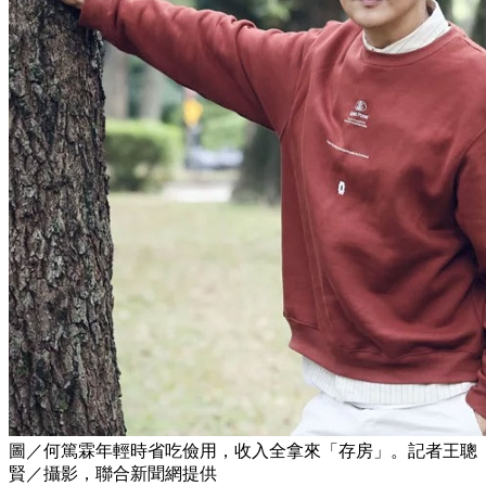
圖／何篤霖年輕時省吃儉用，收入全拿來「存房」。記者王聰
賢／攝影，聯合新聞網提供