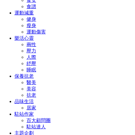
食安
食譜
運動減重
健身
瘦身
運動傷害
樂活心靈
兩性
壓力
人際
紓壓
睡眠
保養抗老
醫美
美容
抗老
品味生活
居家
駐站作家
百大顧問團
駐站達人
主題企劃