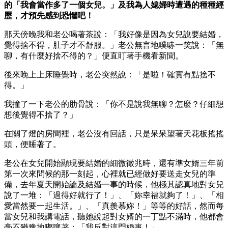
的「我會當作多了一個女兒。」及我為人媳婦時遭遇的種種經
歷，才預先感到恐懼吧！
那天傍晚我和老公喝著茶說：「我好像是因為女兒說要結婚，
覺得捨不得，肚子才不舒服。」老公無言地噗哧一笑說：「無
聊，有什麼好捨不得的？」便直盯著手機看新聞。
後來晚上上床睡覺時，老公突然說：「是啦！確實有點捨不
得。」
我撞了一下老公的肋骨說：「你不是說我無聊？怎麼？仔細想
想後覺得不捨了？」
在關了燈的房間裡，老公沒有回話，只是呆呆望著天花板搖搖
頭，便睡著了。
老公在女兒開始顯現要結婚的細微徵兆時，還有準女婿三年前
第一次來問候的那一刻起，心裡就已經做好要送走女兒的準
備，去年夏天開始論及結婚一事的時候，他極其認真地對女兒
說了一堆：「過得好就行了！」、「妳幸福就夠了！」、「相
愛當然要一起生活。」、「真羨慕妳！」等等的好話，然而每
當女兒和我講電話，聽她說起對女婿的一丁點不滿時，他都會
毫不猶豫地嘟嚷著：「我反對這門婚事！」