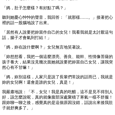
「媽，肚子怎麼樣？有好點了嗎？」
聽到她憂心忡忡的聲音，我回答：「就那樣……。」接著把心
裡的話一股腦地說了出來。
「居然有人說要把妳當作自己的女兒！我看我就是太討厭這句
話，腸子才會氣到打結！」
「媽，妳在說什麼啊？」女兒無言地笑著說。
「妳想想看，我把一個這麼漂亮、善良、能幹、性情像菩薩的
孩子養大，結果沒見幾次面她就說要把妳當自己女兒，讓我突
然心有不甘嘛！」
「媽，妳別這樣，人家只是說了長輩們常說的話而已，我就是
妳的女兒啊！還會是誰的女兒，真是！」
我嚴肅地說：「不，女兒！我是真的吃醋，這不是見不得別人
好，該怎麼說呢，真的就像腹部深處聚積了寒氣一樣不舒服！
跟妳聊一聊之後，感覺真的是這個原因沒錯，話說出來後我肚
子就舒爽多了。」