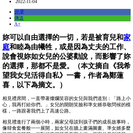
2022-11-04
分享
傳送
A+
妳可以自由選擇的一切，若是被育兒和
家
庭
和睦為由犧牲，或是因為丈夫的工作、
說會視妳如女兒的公婆勸說，而影響了妳
的選擇，那都不是愛。（本文摘自《我希
望我女兒活得自私》一書，作者為鄭蓮
喜，以下為摘文。）
相見禮席間，一直帶著燦爛笑容的女兒與我們道別：「路上小
心，我再打給你們。」女兒的開朗笑臉和準女婿恭敬問候的模
樣，一路跟著我們上了高速公路。
相見禮進行了兩個小時，兩家父母談到孩子們的成長故事時，
像韓食套餐般一一展開，如女兒在牆上畫滿圖畫、準女婿多麼