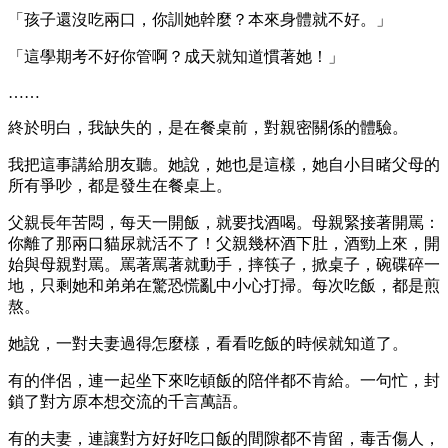
「孩子還沒吃兩口，你訓她幹麼？本來身體就不好。」
「這學期考不好你管啊？成天就知道慣著她！」
……
終於明白，我缺失的，是在餐桌前，對親密關係的體驗。
我把這事講給朋友聽。她說，她也是這樣，她自小目睹父母的
所有爭吵，都是發生在餐桌上。
父親長年苦悶，每天一開飯，就要找酒喝。母親緊接著開罵：
你離了那兩口貓尿就活不了！父親幾杯酒下肚，酒勁上來，開
始與母親對罵。罵著罵著就動手，摔筷子，掀桌子，碗碟碎一
地，只剩她和弟弟在驚恐慌亂中小心打掃。每次吃飯，都是煎
熬。
她說，一對夫妻過得怎麼樣，看看吃飯的時候就知道了。
有的伴侶，連一起坐下來吃頓飯的陪伴都不肯給。一句忙，封
鎖了對方原本想交流的千言萬語。
有的夫妻，連讓對方好好吃口飯的間隙都不肯留，毒舌傷人，