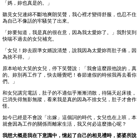
「媽，妳也真是的。」
聽見女兒連綿不斷地爽朗笑聲，我心裡才變得舒服，也忍不住
為自己不像話的牢騷笑了出來。
「妳要知道，我是真的很在意，因為我太愛妳了。」我對笑到
快喘不過去的女兒補充。
「女兒！妳去跟準女婿說清楚，說我因為太愛妳而肚子痛，因
為捨不得。」
原本哈哈大笑的女兒，停下笑聲說：「我會這麼跟他說的，真
的。妳別再工作了，快去睡覺吧！春節連假的時候我再去看你
們。」
和女兒講完電話，肚子的不適似乎漸漸消散，待隔天起床後，
已消失得無影無蹤，看來我是真的因為不捨女兒，肚子才會作
怪。
如今已經是不會說「出嫁」這個詞的時代，女兒也在上班，本
就會因為工作的關係而離家生活，我又何必這麼擔心呢？
我想大概是我在下意識中，憶起了自己的相見禮時，婆婆所說