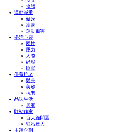
食安
食譜
運動減重
健身
瘦身
運動傷害
樂活心靈
兩性
壓力
人際
紓壓
睡眠
保養抗老
醫美
美容
抗老
品味生活
居家
駐站作家
百大顧問團
駐站達人
主題企劃