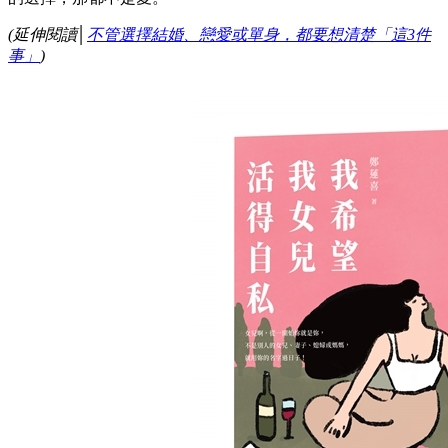
(延伸閱讀│
不管選擇結婚、戀愛或單身，都要想清楚「這3件
事」
)