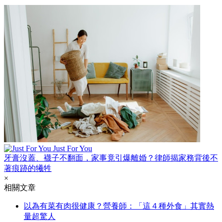
Just For You
牙膏沒蓋、襪子不翻面，家事竟引爆離婚？律師揭家務背後不
著痕跡的犧牲
×
相關文章
以為有菜有肉很健康？營養師：「這４種外食」其實熱
量超驚人