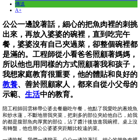
傳送
A+
公公一邊說著話，細心的把魚肉裡的刺挑
出來，再放入婆婆的碗裡，直到吃完午
餐，婆婆沒有自己夾過菜，卻整個碗裡都
是滿的。工程師從小看爸爸照顧著媽媽，
所以他也用同樣的方式照顧著我和孩子，
我想家庭教育很重要，他的體貼和良好的
教養
、善於照顧家人，都來自從小父母的
示範、
生活
中的教育。
陪工程師回雲林帶公婆去餐廳吃午餐，他點了我愛吃的蔥燒魚
和炒水蓮，不斷地替我夾菜，把刺多的部位夾給他自己，給我
的都是腹部魚肉厚實的部位，沾了醬汁後放進我碗裡。桌上沒
有轉盤，他也替公公婆婆夾距離比較遠的菜。
一邊吃飯，我們一邊聊天，公公一邊說著話，細心的把魚肉裡