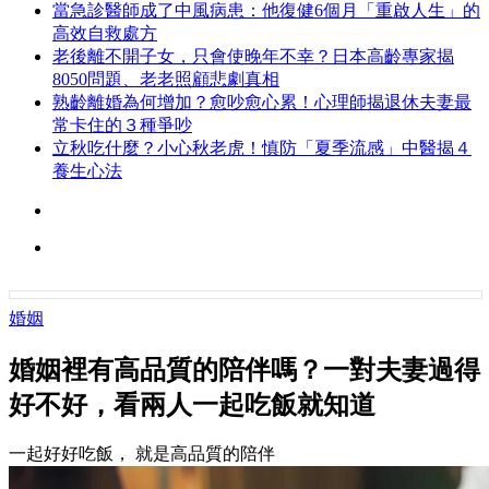
當急診醫師成了中風病患：他復健6個月「重啟人生」的
高效自救處方
老後離不開子女，只會使晚年不幸？日本高齡專家揭
8050問題、老老照顧悲劇真相
熟齡離婚為何增加？愈吵愈心累！心理師揭退休夫妻最
常卡住的３種爭吵
立秋吃什麼？小心秋老虎！慎防「夏季流感」中醫揭４
養生心法
婚姻
婚姻裡有高品質的陪伴嗎？一對夫妻過得
好不好，看兩人一起吃飯就知道
一起好好吃飯， 就是高品質的陪伴