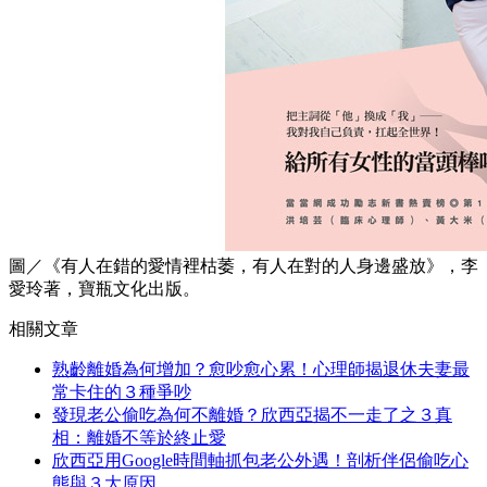
圖／《有人在錯的愛情裡枯萎，有人在對的人身邊盛放》，李
愛玲著，寶瓶文化出版。
相關文章
熟齡離婚為何增加？愈吵愈心累！心理師揭退休夫妻最
常卡住的３種爭吵
發現老公偷吃為何不離婚？欣西亞揭不一走了之３真
相：離婚不等於終止愛
欣西亞用Google時間軸抓包老公外遇！剖析伴侶偷吃心
態與３大原因