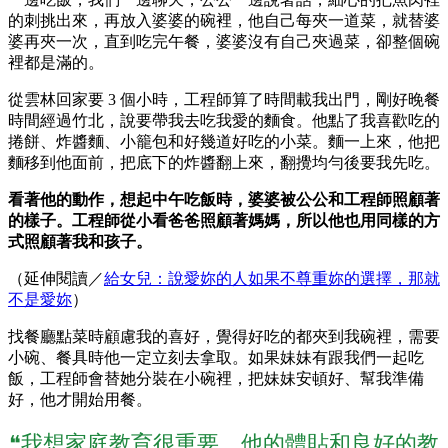
的刺挑出來，再放入婆婆的碗裡，他自己每夾一道菜，就替婆
婆再夾一次，直到吃完午餐，婆婆沒有自己夾過菜，卻整個碗
裡都是滿的。
從雲林回家要 3 個小時，工程師算了時間載我出門，剛好晚餐
時間經過竹北，說要帶我去吃我愛的麵食。他點了我喜歡吃的
捲餅、炸醬麵、小籠包和好幾道好吃的小菜。麵一上來，他把
麵移到他面前，把底下的炸醬翻上來，翻攪均勻後要我先吃。
看著他的動作，想起中午吃飯時，婆婆被公公和工程師照顧著
的樣子。工程師從小看爸爸照顧著媽媽，所以他也用同樣的方
式照顧著我和孩子
。
（延伸閱讀／
給女兒：說愛妳的人如果不尊重妳的選擇，那就
不是愛妳
）
找餐廳點菜時顧慮我的喜好，覺得好吃的都夾到我碗裡，需要
小碗、餐具時他一定立刻去拿取。如果妹妹有跟我們一起吃
飯，工程師會替她分裝在小碗裡，把妹妹安頓好、幫我準備
好，他才開始用餐。
❝我想家庭教育很重要，他的體貼和良好的教