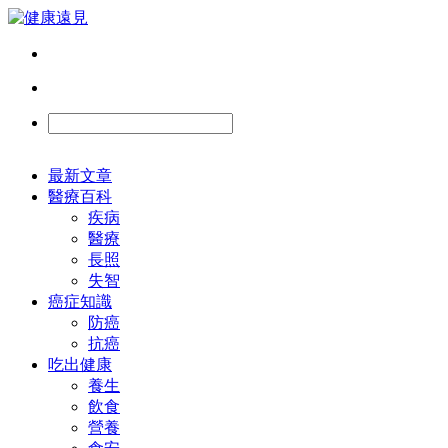
最新文章
醫療百科
疾病
醫療
長照
失智
癌症知識
防癌
抗癌
吃出健康
養生
飲食
營養