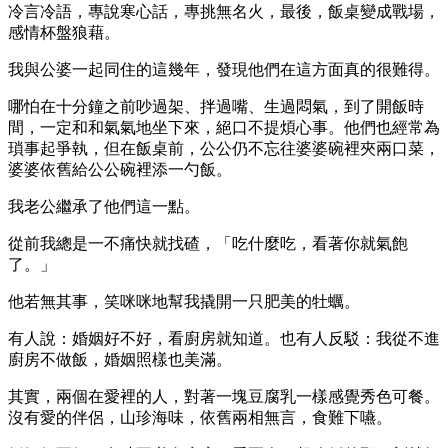
冷言冷語，專說寒心話，專挑無名火，最後，飯桌變成戰場，
感情杯盤狼藉。
我與公婆一起同住的這幾年，發現他們在這方面真的很難得。
哪怕在十分鐘之前吵過架、拌過嘴、生過悶氣，到了開飯時
間，一定和和氣氣地坐下來，絕口不提煩心事。他們也經常為
瑣事起爭執，但在飯桌前，公公仍不忘往婆婆碗裡夾兩口菜，
婆婆依舊給公公碗裡添一勺飯。
我老公繼承了他們這一點。
從前我總是一不痛快就找碴，「吃什麼吃，看著你就氣飽
了。」
他若無其事，笑咪咪地幫我撬開一只肥美的牡蠣。
有人說：婚姻好不好，看廚房就知道。也有人反駁：我從不進
廚房不做飯，婚姻照樣也美滿。
其實，兩個在愛裡的人，對著一塊豆腐乳一樣感覺秀色可餐。
沒有愛的伴侶，山珍海味，依舊兩相無言，食難下嚥。