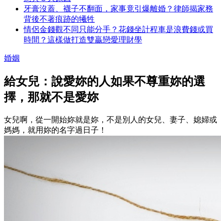
牙膏沒蓋、襪子不翻面，家事竟引爆離婚？律師揭家務
背後不著痕跡的犧牲
情侶金錢觀不同只能分手？花錢坐計程車是浪費錢或買
時間？這樣做打造雙贏戀愛理財學
婚姻
給女兒：說愛妳的人如果不尊重妳的選
擇，那就不是愛妳
女兒啊，從一開始妳就是妳，不是別人的女兒、妻子、媳婦或
媽媽，就用妳的名字過日子！