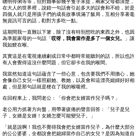
聰明伶俐等等，但對婚事卻幾乎隻字未提，兩家父母都清楚，
在大人的世界裡，說錯一句話會引起多大的誤會和不睦，於是
四個人就只是用孩子們的成長故事填滿了飯局，互相分享著毫
無資訊可言的話，勸對方多吃一點。
這期間我一直難以下箸，除了沒有特別想吃的東西之外，也因
為準親家母的一句話「
哎呀，我會當作是多了一個女兒。
」讓
我如鯁在喉。
其實這是在電視連續劇或日常中都時常能聽到的話，所以也許
有人會覺得這沒什麼問題，但它卻卡在我的喉間。
我當然知道這句話蘊含了一些心意，包含要我們不用擔心，她
會像自己女兒一樣照顧她、教她，以及會和這漂亮媳婦好好相
處，但是那句話就是梗在了我的喉嚨裡。
在回程車上，我問老公：「你會把女婿當作兒子嗎？」
老公用力抓著方向盤，用帶著疲倦的聲音回答：「兒子是兒
子，女婿是女婿！女婿怎麼可能變兒子。」
「就是說啊！我也不覺得我會把女婿當作兒子，為什麼大部分
的公公婆婆，全都說會把媳婦當作自己的女兒？是因為知道自