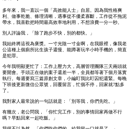
多年來，我一直以一個「高效能人士」自居。因為我性格爽
利、做事乾脆、條理清晰，遇事從不優柔寡斷，工作從不拖泥
帶水，我喜歡把時間最高效率地利用，不想浪費一分一秒。
別人評論我，「除了跑步不快，別的都快。」
我始終將這視為褒獎。一寸光陰一寸金啊，在我眼裡，像我老
公這種上個廁所比生孩子還慢、能蹲著玩半小時手機的，簡直
是犯罪。
今年我明顯更忙了：工作上壓力大，高層管理團隊三天兩頭就
要開會。手頭正在做的案子還差一半，全員都等著下個月落實
執行。每週要寫三篇原創文章，小編盯我比盯囚犯還緊。每晚
下班後更新微信公眾號，回覆留言，忙個不停，回家就7點多
了。
我對家人最常說的一句話就是：「別等我，你們先吃。」
有幾次，老公問我，「你忙完工作，別的事情回家再做不行
嗎？早點回來一起吃飯。」
我很不以為然，「你們吃你們的，給我留一口就是了。」