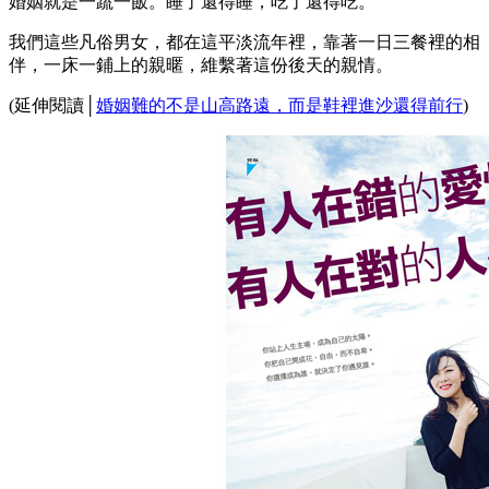
婚姻就是一蔬一飯。睡了還得睡，吃了還得吃。
我們這些凡俗男女，都在這平淡流年裡，靠著一日三餐裡的相
伴，一床一鋪上的親暱，維繫著這份後天的親情。
(延伸閱讀│
婚姻難的不是山高路遠，而是鞋裡進沙還得前行
)