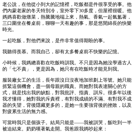
老公說，在他從小到大的記憶裡，吃飯都是件很享受的事。他
們內蒙老家的冬天特別冷，室外零下30多度，但屋裡很暖。他
媽媽喜歡做燉菜，熱騰騰地端上來，熱氣、香氣一起氤氳著，
三口圍坐在餐桌前，聊聊一天有趣的事，那是悠閒綿長的快樂
時光。
一起吃飯，對他們來說，是件非常值得期盼的事。
我聽得羨慕。而我自己，卻有太多餐桌前不快樂的記憶。
小時候，我媽總喜歡在吃飯時訓我。不只是因為她沒學過古人
的「七不責」，更是因為，她只有在吃飯時才能見到我。
服裝廠女工的生活，長年跟沒日沒夜地加班劃上等號。她只能
抓緊這個機會，盡一個母親的職責。而她對我表達關心的方
式，就是找出我的缺點，對我批評、指責、訓斥。很多年以後
我才懂得，她對我的斥責裡，有對我成績的不滿、有對我不成
器的失望，背後隱藏更多的，是她一生要強背後的挫敗，以及
對疲累生活的無力感。
可當時我只是個孩子。結局只能是——我被訓哭，飯吃到一半
被迫結束。奶奶嘆著氣走開。我爸跟我媽吵起來：