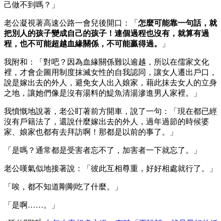
己做不到嗎？」
老公凝視著高速公路一會兒後開口：「
怎麼可能靠一句話，就
把別人的孩子變成自己的孩子！連個過程也沒有，就算有過
程，也不可能超越血緣關係，不可能贏得過。
」
我附和：「對吧？因為血緣關係難以逾越，所以在儒家文化
裡，才會企圖用制度抹滅女性的自我認同，讓女人遷出戶口，
說是嫁出去的外人，避免女人出入娘家，藉此抹去女人的立身
之地，讓她們像是沒有湯料的鯷魚清湯滲進男人家裡。」
我憤慨地說著，老公盯著前方開車，說了一句：「現在都已經
沒有戶籍法了，還說什麼嫁出去的外人，過年過節的時候婆
家、娘家也都有去拜訪啊！那都是以前的事了。」
「是嗎？通常都是受害者忘不了，加害者一下就忘了。」
老公嘆氣似地接著說：「彼此互相尊重，好好相處就行了。」
「唉，都不知道剛剛吃了什麼。」
「是啊……。」