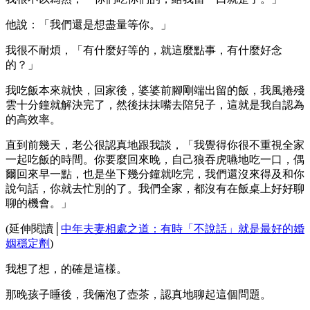
他說：「我們還是想盡量等你。」
我很不耐煩，「有什麼好等的，就這麼點事，有什麼好念
的？」
我吃飯本來就快，回家後，婆婆前腳剛端出留的飯，我風捲殘
雲十分鐘就解決完了，然後抹抹嘴去陪兒子，這就是我自認為
的高效率。
直到前幾天，老公很認真地跟我談，「我覺得你很不重視全家
一起吃飯的時間。你要麼回來晚，自己狼吞虎嚥地吃一口，偶
爾回來早一點，也是坐下幾分鐘就吃完，我們還沒來得及和你
說句話，你就去忙別的了。我們全家，都沒有在飯桌上好好聊
聊的機會。」
(延伸閱讀│
中年夫妻相處之道：有時「不說話」就是最好的婚
姻穩定劑
)
我想了想，的確是這樣。
那晚孩子睡後，我倆泡了壺茶，認真地聊起這個問題。