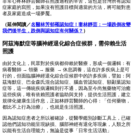
非常心疼林靜芸醫師在照護過程的辛苦，這也是台灣所有認知
症家庭的寫照，如果沒有照護目標與適當的方法，將可能對患
者及家庭造成一場夢魘。
（延伸閱讀／
名醫林芳郁罹認知症！妻林靜芸：一場跌倒改變
我們後半生，跌倒與認知症有何關係？
）
阿茲海默症等腦神經退化綜合症候群，需仰賴生活
照護
由於文化上，民眾對於疾病都仰賴於醫療，形成一個邏輯：有
病看醫師 → 領藥 → 服藥 → 休息調養，這在許多疾病上是可
行的，但面臨腦神經退化綜合症候群中的許多疾病，譬如：阿
茲海默症、巴金森氏混合認知症、腦血管認知症、額顳葉認知
症等，這一傳統疾病邏輯則行不通，因為至今尚無藥物可治癒
這些疾病，唯有依賴照護者協助與支持，提供生活照護，建立
規律化健康生活作息，正如林靜芸醫師的心得：「任何藥物，
都比不上行為治療」，也就是生活照護。
因為認知症患者之所以被確診，從醫學鑑別診斷工具上，已確
認他們認知功能呈現缺損、腦部神經有退化等現象，人類之所
以能有生活自理能力，無論是從事「日常生活活動」