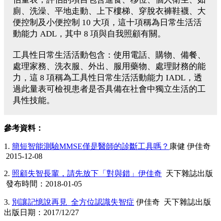
廁、洗澡、平地走動、上下樓梯、穿脫衣褲鞋襪、大
便控制及小便控制 10 大項，這十項稱為日常生活活
動能力 ADL，其中 8 項與自我照顧有關。
工具性日常生活活動包含：使用電話、購物、備餐、
處理家務、洗衣服、外出、服用藥物、處理財務的能
力，這 8 項稱為工具性日常生活活動能力 IADL，透
過此量表可檢視患者是否具備在社會中獨立生活的工
具性技能。
參考資料：
1.
簡短智能測驗MMSE僅是醫師的診斷工具嗎？
康健 伊佳奇
2015-12-08
2.
照顧失智長輩，請先放下「對與錯」伊佳奇
天下雜誌出版
發布時間：2018-01-05
3.
別讓記憶說再見 全方位認識失智症
伊佳奇 天下雜誌出版
出版日期：2017/12/27