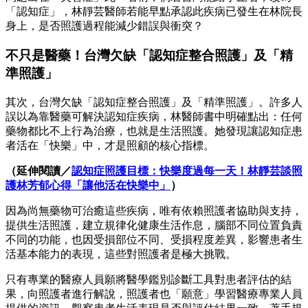
「認知症」，林靜芸醫師若能早點承認此疾病已發生在林院長
身上，是否照護過程能減少錯誤與衝突？
不只是醫藥！台灣欠缺「認知症整合照護」及「精
準照護」
其次，台灣欠缺「認知症整合照護」及「精準照護」。許多人
誤以為靠醫藥可解決認知症疾病，林醫師書中明確點出：任何
藥物都比不上行為治療，也就是生活照護。她發現讓認知症患
者活在「快樂」中，才是照顧的核心指標。
（延伸閱讀／
認知症照護目標：快樂度過每一天！林靜芸談照
護林芳郁心得「讓他活在快樂中」
）
因為尚無藥物可治癒這些疾病，唯有依賴照護者協助與支持，
提供生活照護，建立規律化健康生活作息，腦部不同位置負責
不同的功能，也因受損部位不同、受損程度差異，影響患者生
活基本能力的表現，這些對照護者是極大挑戰。
只有專業的醫療人員願將醫學鑑別診斷工具對患者評估的結
果，向照護者進行解說，照護者也「願意」學習醫療專業人員