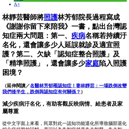
A+
林靜芸醫師將
照護
林芳郁院長過程寫成
《謝謝你留下來陪我》一書，點出台灣認
知症兩大問題：第一、
疾病
名稱若持續汙
名化，還會讓多少人延誤就診及適宜照
護？第二、欠缺「認知症整合照護」及
「精準照護」，還會讓多少
家庭
陷入照護
困境？
（延伸閱讀／
名醫林芳郁罹認知症！妻林靜芸：一場跌倒改變
我們後半生，跌倒與認知症有何關係？
）
減少疾病汙名化，有助客觀反映病情、給患者及家
屬尊重
從中文字面上來看，民眾對此一認知功能退化所導致腦部退化