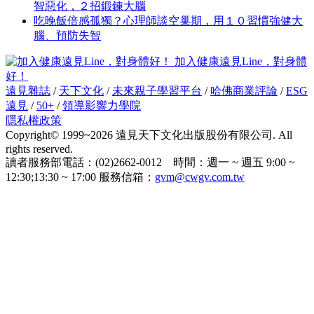
智惡化，２招鍛鍊大腦
吃晚飯倍感孤獨？心理師談空巢期，用１０習慣強健大
腦、預防失智
加入健康遠見Line，對身體
好！
遠見雜誌
/
天下文化
/
未來親子學習平台
/
哈佛商業評論
/
ESG
遠見
/
50+
/
領導影響力學院
隱私權政策
Copyright© 1999~2026 遠見天下文化出版股份有限公司. All
rights reserved.
讀者服務部電話：(02)2662-0012 時間：週一 ~ 週五 9:00 ~
12:30;13:30 ~ 17:00 服務信箱：
gvm@cwgv.com.tw