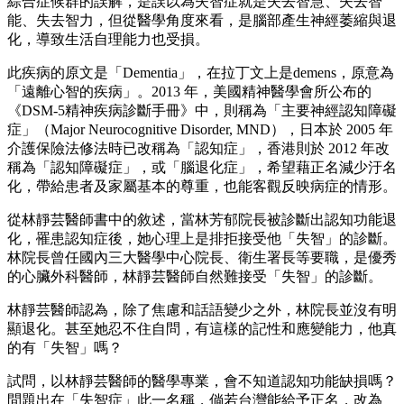
綜合症候群的誤解，是誤以為失智症就是失去智慧、失去智
能、失去智力，但從醫學角度來看，是腦部產生神經萎縮與退
化，導致生活自理能力也受損。
此疾病的原文是「Dementia」，在拉丁文上是demens，原意為
「遠離心智的疾病」。2013 年，美國精神醫學會所公布的
《DSM-5精神疾病診斷手冊》中，則稱為「主要神經認知障礙
症」（Major Neurocognitive Disorder, MND），日本於 2005 年
介護保險法修法時已改稱為「認知症」，香港則於 2012 年改
稱為「認知障礙症」，或「腦退化症」，希望藉正名減少汙名
化，帶給患者及家屬基本的尊重，也能客觀反映病症的情形。
從林靜芸醫師書中的敘述，當林芳郁院長被診斷出認知功能退
化，罹患認知症後，她心理上是排拒接受他「失智」的診斷。
林院長曾任國內三大醫學中心院長、衛生署長等要職，是優秀
的心臟外科醫師，林靜芸醫師自然難接受「失智」的診斷。
林靜芸醫師認為，除了焦慮和話語變少之外，林院長並沒有明
顯退化。甚至她忍不住自問，有這樣的記性和應變能力，他真
的有「失智」嗎？
試問，以林靜芸醫師的醫學專業，會不知道認知功能缺損嗎？
問題出在「失智症」此一名稱，倘若台灣能給予正名，改為