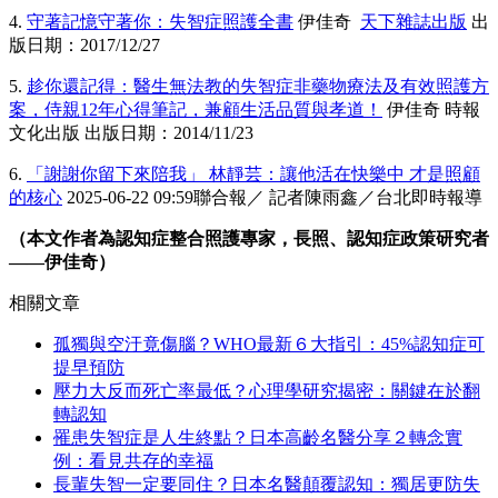
4.
守著記憶守著你：失智症照護全書
伊佳奇
天下雜誌出版
出
版日期：2017/12/27
5.
趁你還記得：醫生無法教的失智症非藥物療法及有效照護方
案，侍親12年心得筆記，兼顧生活品質與孝道！
伊佳奇 時報
文化出版 出版日期：2014/11/23
6.
「謝謝你留下來陪我」 林靜芸：讓他活在快樂中 才是照顧
的核心
2025-06-22 09:59聯合報／ 記者陳雨鑫／台北即時報導
（本文作者為認知症整合照護專家，長照、認知症政策研究者
——伊佳奇）
相關文章
孤獨與空汙竟傷腦？WHO最新６大指引：45%認知症可
提早預防
壓力大反而死亡率最低？心理學研究揭密：關鍵在於翻
轉認知
罹患失智症是人生終點？日本高齡名醫分享２轉念實
例：看見共存的幸福
長輩失智一定要同住？日本名醫顛覆認知：獨居更防失