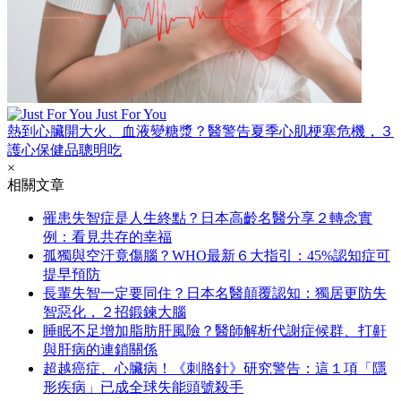
Just For You
熱到心臟開大火、血液變糖漿？醫警告夏季心肌梗塞危機，３
護心保健品聰明吃
×
相關文章
罹患失智症是人生終點？日本高齡名醫分享２轉念實
例：看見共存的幸福
孤獨與空汙竟傷腦？WHO最新６大指引：45%認知症可
提早預防
長輩失智一定要同住？日本名醫顛覆認知：獨居更防失
智惡化，２招鍛鍊大腦
睡眠不足增加脂肪肝風險？醫師解析代謝症候群、打鼾
與肝病的連鎖關係
超越癌症、心臟病！《刺胳針》研究警告：這１項「隱
形疾病」已成全球失能頭號殺手