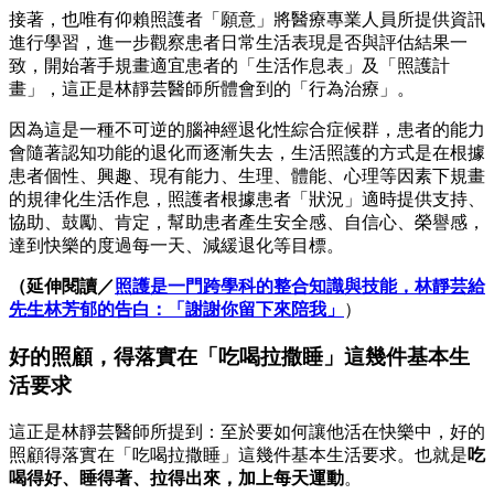
接著，也唯有仰賴照護者「願意」將醫療專業人員所提供資訊
進行學習，進一步觀察患者日常生活表現是否與評估結果一
致，開始著手規畫適宜患者的「生活作息表」及「照護計
畫」，這正是林靜芸醫師所體會到的「行為治療」。
因為這是一種不可逆的腦神經退化性綜合症候群，患者的能力
會隨著認知功能的退化而逐漸失去，生活照護的方式是在根據
患者個性、興趣、現有能力、生理、體能、心理等因素下規畫
的規律化生活作息，照護者根據患者「狀況」適時提供支持、
協助、鼓勵、肯定，幫助患者產生安全感、自信心、榮譽感，
達到快樂的度過每一天、減緩退化等目標。
（延伸閱讀／
照護是一門跨學科的整合知識與技能，林靜芸給
先生林芳郁的告白：「謝謝你留下來陪我」
）
好的照顧，得落實在「吃喝拉撒睡」這幾件基本生
活要求
這正是林靜芸醫師所提到：至於要如何讓他活在快樂中，好的
照顧得落實在「吃喝拉撒睡」這幾件基本生活要求。也就是
吃
喝得好、睡得著、拉得出來，加上每天運動
。