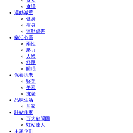
食安
食譜
運動減重
健身
瘦身
運動傷害
樂活心靈
兩性
壓力
人際
紓壓
睡眠
保養抗老
醫美
美容
抗老
品味生活
居家
駐站作家
百大顧問團
駐站達人
主題企劃