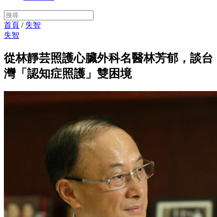
首頁
/
失智
失智
從林靜芸照護心臟外科名醫林芳郁，談台
灣「認知症照護」雙困境