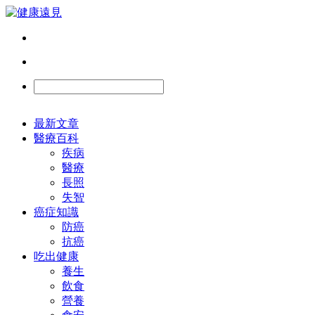
最新文章
醫療百科
疾病
醫療
長照
失智
癌症知識
防癌
抗癌
吃出健康
養生
飲食
營養