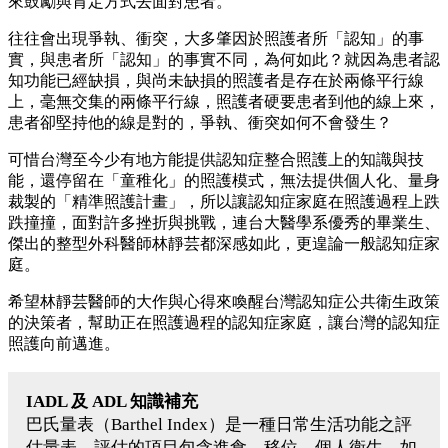
來鼓勵與肯定方式去面對患者。
往往會出現爭執、衝突，大多肇因於照護者所「認知」的事
實，與患者所「認知」的事實不同，為何如此？就因為患者認
知功能已經缺損，與尚未缺損的照護者是存在於兩條平行線
上，毫無交集的兩條平行線，照護者硬要患者到他的線上來，
患者卻堅持他的線是對的，爭執、衝突如何不會發生？
可惜台灣至今少有地方能提供認知症整合照護上的知識與技
能，還停留在「童稚化」的照護模式，無法提供個人化、量身
裁製的「精準照護計畫」，所以讓認知症家庭在照護過程上跌
跌撞撞，面對許多挫折與挑戰，連台大醫學系優秀的畢業生、
傑出的整型外科醫師林靜芸都深感如此，更遑論一般認知症家
庭。
希望林靜芸醫師的大作與心得來喚醒台灣認知症公共衛生政策
的決策者，幫助正在照護過程的認知症家庭，讓台灣的認知症
照護向前邁進。
IADL 及 ADL 知識補充
巴氏量表（Barthel Index）是一種日常生活功能之評
估量表，評估的項目包含進食、移位、個人衛生、如