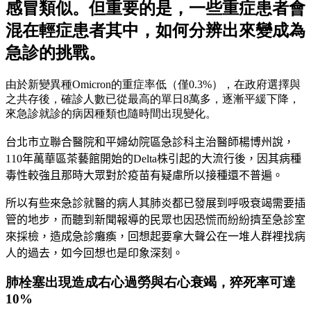
感冒類似。但重要的是，一些重症患者會
混在輕症患者其中，如何分辨出來變成為
急診的挑戰。
由於新變異種Omicron的重症率低（僅0.3%），在政府選擇與
之共存後，確診人數已從最高的單日8萬多，逐漸平緩下降，
來急診就診的病因種類也隨時間出現變化。
台北市立聯合醫院和平婦幼院區急診科主治醫師楊博州說，
110
年萬華區茶藝館開始的
Delta
株引起的大流行後，因其病種
毒性較強且那時大眾對於疫苗有疑慮所以接種還不普遍。
所以有些來急診就醫的病人其肺炎都已發展到呼吸衰竭需要插
管的地步，而聽到新聞報導的民眾也因恐慌而紛紛擠至急診室
來採檢，造成急診癱瘓，回想起要拿大聲公在一堆人群裡找病
人的過去，如今回想也是印象深刻。
肺栓塞出現造成右心過勞與右心衰竭，猝死率可達
10%