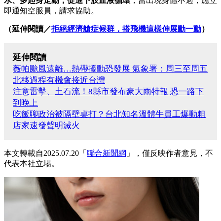
水、多起身走動，促進下肢血液循環
，當出現身體不適，應立
即通知空服員，請求協助。
（延伸閱讀／
拒絕經濟艙症候群，搭飛機這樣伸展動一動
）
延伸閱讀
薇帕颱風遠離…熱帶擾動恐發展 氣象署：周三至周五
北移過程有機會接近台灣
注意雷擊、土石流！8縣市發布豪大雨特報 恐一路下
到晚上
吃飯聊政治被隔壁桌打？台北知名溫體牛員工爆動粗
店家速發聲明滅火
本文轉載自2025.07.20「
聯合新聞網
」，僅反映作者意見，不
代表本社立場。