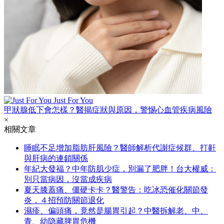
Just For You
甲狀腺低下會怎樣？醫揭症狀與原因，警惕心血管疾病風險
×
相關文章
睡眠不足增加脂肪肝風險？醫師解析代謝症候群、打鼾
與肝病的連鎖關係
年紀大發福？中年防肌少症，別漏了肥胖！台大權威：
別只當病因，沒當成疾病
夏天膝蓋痛、僵硬卡卡？醫警告：吃冰恐催化關節發
炎，４招預防關節退化
濕疹、偏頭痛，竟然是腸胃引起？中醫拆解老、中、
青、幼隐藏脾胃危機