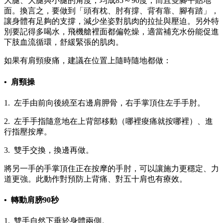
大腿、大腿與小腿的角度，均成85～90度，而且雙腳平貼地
面。換言之，要做到「頭有枕、肘有撐、背有靠、腳有踏」，
讓身體有足夠的支撐，減少坐姿對肌肉的拉扯與壓迫。另外特
別要記得多喝水，飛機艙裡面都偏乾燥，適當補充水份能促進
下肢血流循環，舒緩緊張的肌肉。
如果有肩頸痠痛，建議在位置上隨時隨地都做：
• 肩頸操
1. 左手由前向後繞至右邊肩胛骨，右手掌頂住左手手肘。
2. 左手手指隨意地在上背部移動（哪裡痠痛就按哪裡）、進
行指壓按摩。
3. 雙手交換，換邊再做。
將另一手的手掌頂住正在按摩的手肘，可以讓施力更穩定、力
道更強。此動作對預防上背痛、對五十肩也有療效。
• 轉動肩膀90秒
1. 雙手自然下垂於身體兩側。