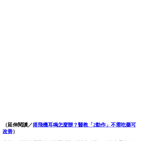
（延伸閱讀／
搭飛機耳鳴怎麼辦？醫教「2動作」不需吃藥可
改善
）