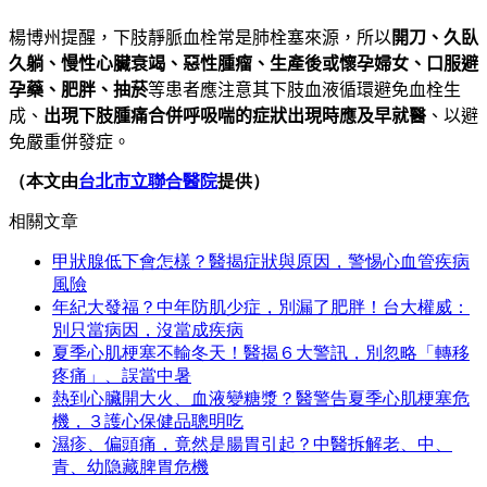
楊博州提醒
，
下肢靜脈血栓常是肺栓塞來源，所以
開刀、久臥
久躺、慢性心臟衰竭、惡性腫瘤、生產後或懷孕婦女、口服避
孕藥、肥胖、抽菸
等患者應注意其下肢血液循環避免血栓生
成、
出現下肢腫痛合併呼吸喘的症狀出現時應及早就醫
、以避
免嚴重併發症。
（本文由
台北市立聯合醫院
提供）
相關文章
甲狀腺低下會怎樣？醫揭症狀與原因，警惕心血管疾病
風險
年紀大發福？中年防肌少症，別漏了肥胖！台大權威：
別只當病因，沒當成疾病
夏季心肌梗塞不輸冬天！醫揭６大警訊，別忽略「轉移
疼痛」、誤當中暑
熱到心臟開大火、血液變糖漿？醫警告夏季心肌梗塞危
機，３護心保健品聰明吃
濕疹、偏頭痛，竟然是腸胃引起？中醫拆解老、中、
青、幼隐藏脾胃危機