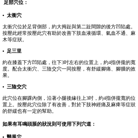
足部穴位：
• 太衝穴
太衝穴位於足背側部，約大拇趾與第二趾間隙的後方凹陷處。
按壓此經常按壓此穴有助於改善下肢血液循環、氣血不通、麻
木等症狀。
• 足三里
約在膝蓋下方凹陷處，往下3吋左右的位置上，約4指併攏的寬
度。配合太衝穴、三陰交穴一同按壓，有舒緩腳痛、腳腫的效
果。
• 三陰交穴
此穴位在腳踝內側，沿著小腿後緣往上3吋，約4指併攏寬的位
置上。按壓此穴位除了有改善，對於下肢神經痛及麻痺等症狀
的舒緩也有一定的幫助。
如果有耳鳴頭脹的狀況則可使用下列穴道：
• 翳風穴