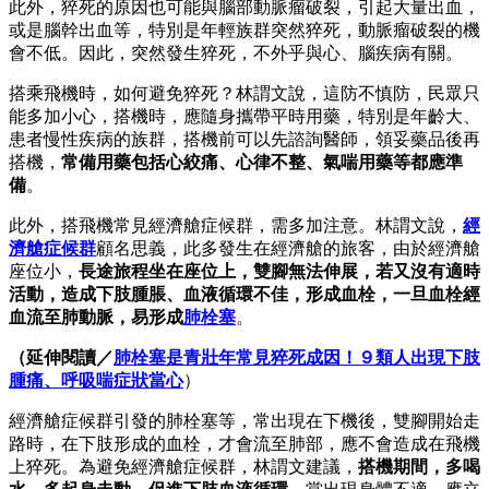
此外，猝死的原因也可能與腦部動脈瘤破裂，引起大量出血，
或是腦幹出血等，特別是年輕族群突然猝死，動脈瘤破裂的機
會不低。因此，突然發生猝死，不外乎與心、腦疾病有關。
搭乘飛機時，如何避免猝死？林謂文說，這防不慎防，民眾只
能多加小心，搭機時，應隨身攜帶平時用藥，特別是年齡大、
患者慢性疾病的族群，搭機前可以先諮詢醫師，領妥藥品後再
搭機，
常備用藥包括心絞痛、心律不整、氣喘用藥等都應準
備
。
此外，搭飛機常見經濟艙症候群，需多加注意。林謂文說，
經
濟艙症候群
顧名思義，此多發生在經濟艙的旅客，由於經濟艙
座位小，
長途旅程坐在座位上，雙腳無法伸展，若又沒有適時
活動，造成下肢腫脹、血液循環不佳，形成血栓，一旦血栓經
血流至肺動脈，易形成
肺栓塞
。
（延伸閱讀／
肺栓塞是青壯年常見猝死成因！９類人出現下肢
腫痛、呼吸喘症狀當心
）
經濟艙症候群引發的肺栓塞等，常出現在下機後，雙腳開始走
路時，在下肢形成的血栓，才會流至肺部，應不會造成在飛機
上猝死。為避免經濟艙症候群，林謂文建議，
搭機期間，多喝