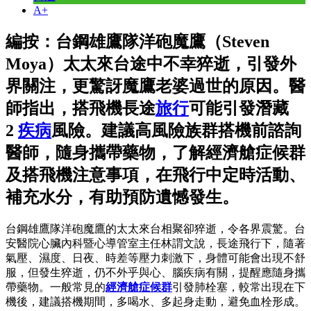
A+
編按：台鋼雄鷹隊洋砲魔鷹（Steven
Moya）太太來台途中不幸猝逝，引發外
界關注，更驚訝魔鷹老婆過世的原因。醫
師指出，搭飛機長途
旅行
可能引發潛藏
2
疾病
風險。建議高風險族群搭機前諮詢
醫師，隨身攜帶藥物，了解經濟艙症候群
及搭飛機注意事項，在飛行中定時活動、
補充水分，有助預防遺憾發生。
台鋼雄鷹隊洋砲魔鷹的太太來台相聚卻猝逝，令各界震驚。台
安醫院心臟內科暨心導管室主任林謂文說，長途飛行下，隨著
氣壓、濕度、日夜、時差等壓力刺激下，身體可能會出現不舒
服，但發生猝逝，仍不外乎與心、腦疾病有關，提醒應隨身攜
帶藥物。一般常見的
經濟艙症候群
引發肺栓塞，較常出現在下
機後，建議搭機期間，多喝水、多起身走動，避免血栓形成。