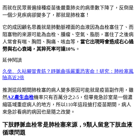
而就在民眾普遍接種疫苗後嚴重肺炎的病患數下降了，反倒是
一個少見疾病卻變多了，那就是肺栓塞！
它的成因顧名思義就是肺動脈裡面的血液因為血栓塞住了、而
阻塞物的來源可能為血栓、腫瘤、空氣、脂肪，塞住了之後病
人常會有喘、胸悶、胸痛、咳血等，
當它出現時會造成右心過
勞與右心衰竭，其猝死率可達
10%
。
延伸閱讀
久坐、久站腳冒青筋？靜脈曲張嚴重恐害命！研究：肺栓塞風
險高近2倍
推測這段期間肺栓塞的病人變多原因可能就是疫苗副作用，雖
然
AZ
產生血栓
機率只有百萬分之
2-5
，但畢竟急診室是一個濃
縮區域重症病人的地方，所以
110
年這段搶打疫苗期間，病人
來急診看病的病因也是隨之改變。
下肢靜脈血栓常是肺栓塞來源，9類人留意下肢血液
循環問題