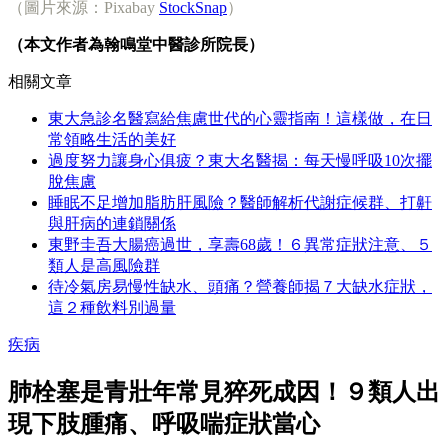
（圖片來源：Pixabay
StockSnap
）
（本文作者為翰鳴堂中醫診所院長）
相關文章
東大急診名醫寫給焦慮世代的心靈指南！這樣做，在日
常領略生活的美好
過度努力讓身心俱疲？東大名醫揭：每天慢呼吸10次擺
脫焦慮
睡眠不足增加脂肪肝風險？醫師解析代謝症候群、打鼾
與肝病的連鎖關係
東野圭吾大腸癌過世，享壽68歲！６異常症狀注意、５
類人是高風險群
待冷氣房易慢性缺水、頭痛？營養師揭７大缺水症狀，
這２種飲料別過量
疾病
肺栓塞是青壯年常見猝死成因！９類人出
現下肢腫痛、呼吸喘症狀當心