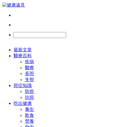
最新文章
醫療百科
疾病
醫療
長照
失智
癌症知識
防癌
抗癌
吃出健康
養生
飲食
營養