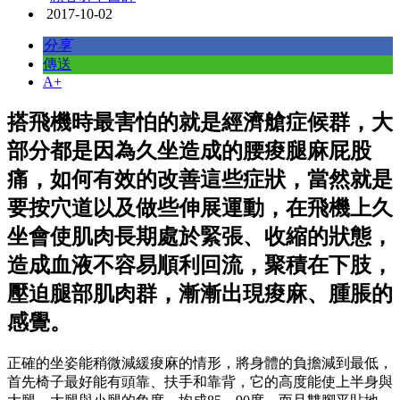
2017-10-02
分享
傳送
A+
搭飛機時最害怕的就是經濟艙症候群，大
部分都是因為久坐造成的腰痠腿麻屁股
痛，如何有效的改善這些症狀，當然就是
要按穴道以及做些伸展運動，在飛機上久
坐會使肌肉長期處於緊張、收縮的狀態，
造成血液不容易順利回流，聚積在下肢，
壓迫腿部肌肉群，漸漸出現痠麻、腫脹的
感覺。
正確的坐姿能稍微減緩痠麻的情形，將身體的負擔減到最低，
首先椅子最好能有頭靠、扶手和靠背，它的高度能使上半身與