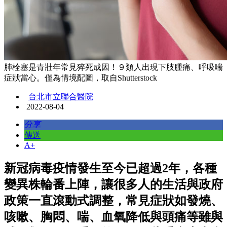
肺栓塞是青壯年常見猝死成因！９類人出現下肢腫痛、呼吸喘
症狀當心。僅為情境配圖，取自Shutterstock
台北市立聯合醫院
2022-08-04
分享
傳送
A+
新冠病毒疫情發生至今已超過2年，各種
變異株輪番上陣，讓很多人的生活與政府
政策一直滾動式調整，常見症狀如發燒、
咳嗽、胸悶、喘、血氧降低與頭痛等雖與