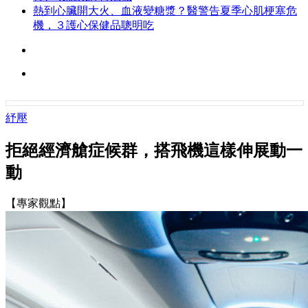
熱到心臟開大火、血液變糖漿？醫警告夏季心肌梗塞危
機，３護心保健品聰明吃
紓壓
拒絕經濟艙症候群，搭飛機這樣伸展動一
動
【專家觀點】