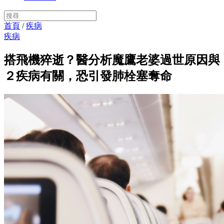
首頁
/
疾病
疾病
搭飛機猝逝？醫分析魔鷹老婆過世原因與
２疾病有關，恐引發肺栓塞奪命