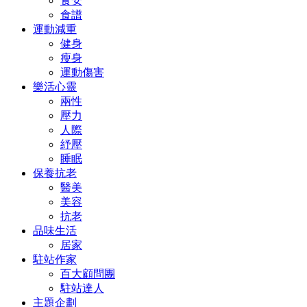
食安
食譜
運動減重
健身
瘦身
運動傷害
樂活心靈
兩性
壓力
人際
紓壓
睡眠
保養抗老
醫美
美容
抗老
品味生活
居家
駐站作家
百大顧問團
駐站達人
主題企劃