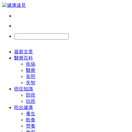
最新文章
醫療百科
疾病
醫療
長照
失智
癌症知識
防癌
抗癌
吃出健康
養生
飲食
營養