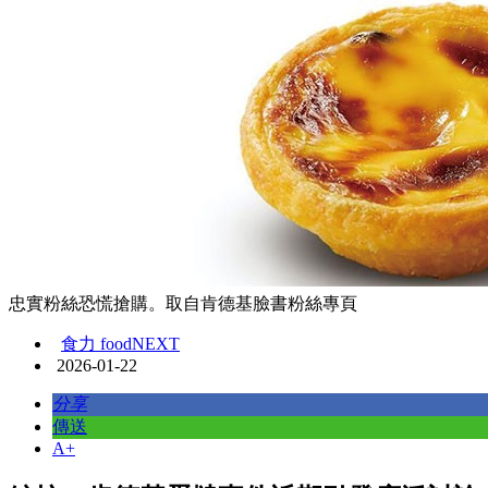
忠實粉絲恐慌搶購。取自肯德基臉書粉絲專頁
食力 foodNEXT
2026-01-22
分享
傳送
A+