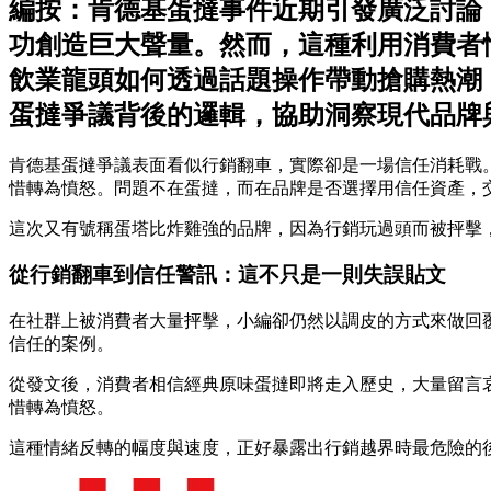
編按：肯德基蛋撻事件近期引發廣泛討論
功創造巨大聲量。然而，這種利用消費者
飲業龍頭如何透過話題操作帶動搶購熱潮
蛋撻爭議背後的邏輯，協助洞察現代品牌
肯德基蛋撻爭議表面看似行銷翻車，實際卻是一場信任消耗戰
惜轉為憤怒。問題不在蛋撻，而在品牌是否選擇用信任資產，
這次又有號稱蛋塔比炸雞強的品牌，因為行銷玩過頭而被抨擊
從行銷翻車到信任警訊：這不只是一則失誤貼文
在社群上被消費者大量抨擊，小編卻仍然以調皮的方式來做回
信任的案例。
從發文後，消費者相信經典原味蛋撻即將走入歷史，大量留言
惜轉為憤怒。
這種情緒反轉的幅度與速度，正好暴露出行銷越界時最危險的