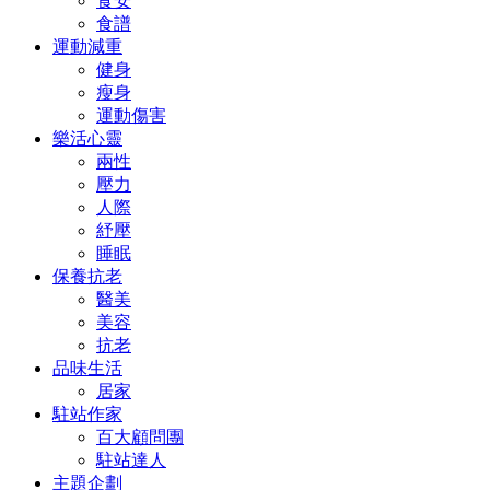
食安
食譜
運動減重
健身
瘦身
運動傷害
樂活心靈
兩性
壓力
人際
紓壓
睡眠
保養抗老
醫美
美容
抗老
品味生活
居家
駐站作家
百大顧問團
駐站達人
主題企劃