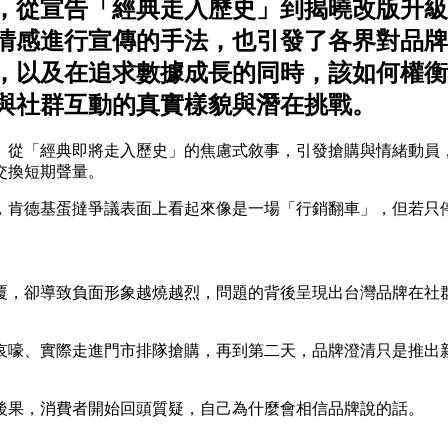
，從宣告「經典走入歷史」到揭曉改版升級
情感進行宣傳的手法，也引發了各界對品牌
，以及在追求數據成長的同時，該如何權衡
與社群互動的真實樣貌與潛在挑戰。
。從「經典即將走入歷史」的焦慮式敘事，引發搶購與情緒動員
交換短期聲量。
，肯德基蛋撻爭議表面上看起來像是一場「行銷翻車」，但若只
覆，卻導致負面形象越燒越烈，問題的背後呈現出台灣品牌在社
哀嚎、實際走進門市排隊搶購，再到第二天，品牌澄清只是推出
後果，消費者開始回頭質疑，自己為什麼會相信品牌說的話。