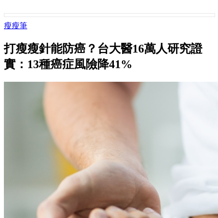
瘦瘦筆
打瘦瘦針能防癌？台大醫16萬人研究證
實：13種癌症風險降41%