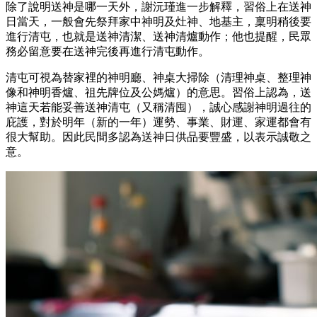
除了說明送神是哪一天外，謝沅瑾進一步解釋，習俗上在送神
日當天，一般會先祭拜家中神明及灶神、地基主，稟明稍後要
進行清屯，也就是送神清潔、送神清爐動作；他也提醒，民眾
務必留意要在送神完後再進行清屯動作。
清屯可視為替家裡的神明廳、神桌大掃除（清理神桌、整理神
像和神明香爐、祖先牌位及公媽爐）的意思。習俗上認為，送
神這天若能妥善送神清屯（又稱清囤），誠心感謝神明過往的
庇護，對於明年（新的一年）運勢、事業、財運、家運都會有
很大幫助。因此民間多認為送神日供品要豐盛，以表示誠敬之
意。