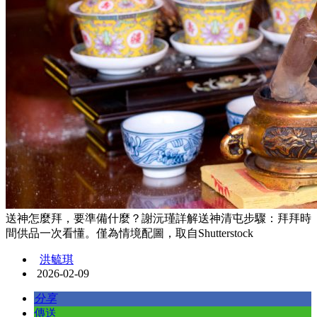
送神怎麼拜，要準備什麼？謝沅瑾詳解送神清屯步驟：拜拜時
間供品一次看懂。僅為情境配圖，取自Shutterstock
洪毓琪
2026-02-09
分享
傳送