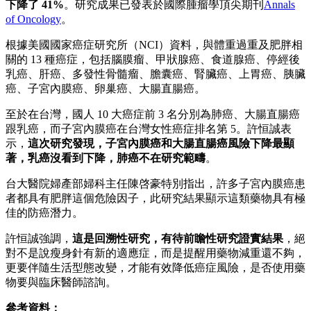
下降了 41%
。研究成果已發表於國際腫瘤學頂尖期刊
Annals
of Oncology
。
根據美國國家癌症研究所（NCI）資料，與體重過重及肥胖相
關的 13 種癌症，包括腦膜瘤、甲狀腺癌、食道腺癌、停經後
乳癌、肝癌、多發性骨髓瘤、膽囊癌、腎臟癌、上胃癌、胰臟
癌、子宮內膜癌、卵巢癌、大腸直腸癌。
至於在台灣，國人 10 大癌症前 3 名分別為肺癌、大腸直腸癌
跟乳癌，而子宮內膜癌在台灣女性癌症排名第 5。許恒誠表
示，
這次研究發現，子宮內膜癌和大腸直腸癌風險下降最顯
著，乳癌沒看到下降，肺癌不在研究範疇
。
台大醫院婦產部婦科主任陳啓豪特別指出，許多子宮內膜癌患
者都具有肥胖這個危險因子，此研究結果顯示這類藥物具有極
佳的防癌潛力。
許恒誠強調，
這是回溯性研究，有待前瞻性研究證實結果
，絕
對不是說瘦身針有新的適應症，而是提醒用藥物減重還不夠，
更要伴隨生活型態改變，才能有效降低癌症風險，是否使用藥
物要與臨床醫師諮詢。
參考資料：