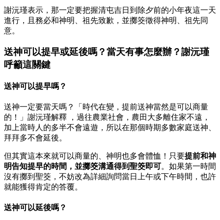
謝沅瑾表示，那一定要把握清屯吉日到除夕前的小年夜這一天
進行，且務必和神明、祖先致歉，並擲筊徵得神明、祖先同
意。
送神可以提早或延後嗎？當天有事怎麼辦？謝沅瑾
呼籲這關鍵
送神可以提早嗎？
送神一定要當天嗎？「時代在變，提前送神當然是可以商量
的！」謝沅瑾解釋 ，過往農業社會，農田大多離住家不遠，
加上當時人的多半不會遠遊，所以在那個時期多數家庭送神、
拜拜多不會延後。
但其實這本來就可以商量的、神明也多會體恤！只要
提前和神
明告知提早的時間，並擲筊溝通得到聖筊即可
。如果第一時間
沒有擲到聖筊，不妨改為詳細詢問當日上午或下午時間，也許
就能獲得肯定的答覆。
送神可以延後嗎？