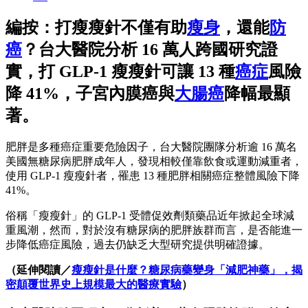
編按：打瘦瘦針不僅有助
瘦身
，還能
防
癌
？台大醫院分析 16 萬人跨國研究證
實，打 GLP-1 瘦瘦針可讓 13 種
癌症
風險
降 41%，子宮內膜癌與
大腸癌
降幅最顯
著。
肥胖是多種癌症重要危險因子，台大醫院團隊分析逾 16 萬名
美國無糖尿病肥胖成年人，發現相較僅靠飲食或運動減重者，
使用 GLP-1 瘦瘦針者，罹患 13 種肥胖相關癌症整體風險下降
41%。
俗稱「瘦瘦針」的 GLP-1 受體促效劑類藥品近年掀起全球減
重風潮，然而，對於沒有糖尿病的肥胖族群而言，是否能進一
步降低癌症風險，過去仍缺乏大型研究提供明確證據。
（延伸閱讀／
瘦瘦針是什麼？糖尿病藥變身「減肥神藥」，揭
密顛覆世界史上規模最大的醫療實驗
）