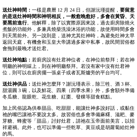
送灶神時間：
一樣是農曆 12 月 24 日，但謝沅瑾提醒，
要留意
的是送灶神時間和神明相反，一般愈晚愈好，多會在黃昏、天
要黑前進行
。他解釋，除了以實際原因來說，過去廚房除燒火
煮飯的功能外，多兼具燒柴洗澡沐浴的功能，故使用時間多會
到天黑前外。另一說則是，送神尤其灶神時，為避免灶神太早
返回天庭，有機會和玉皇大帝講過多家中私事，故民間習俗都
會拖到最晚才送灶君。
送灶神地點：
若廚房設有灶君神位者，在神位前祭拜；若在神
明廳的神明綵上，則在神明廳祭拜。若沒有家中沒有灶君神
位，則可以在廚房擺一張桌子或者瓦斯爐旁的平台均可。
送灶神供品：
送灶神怎麼拜？謝沅瑾表示，除三牲、酒 3 杯、
甜湯圓 3 碗，以及鮮花、四果（四季水果）外，多會額外準備
冬瓜糖、龍眼乾、花生糖、紅棗、發粿等甜食糕點。
加上民俗認為供奉甜品、吃甜甜，能讓灶神多說好話，或黏住
祂的嘴巴讓祂不要說太多。故習俗也多會準備麻糬、滋耙、麥
芽糖、蜂蜜等「甜品」討好灶君，請祂在玉帝面前美言，以招
祥避禍。此外，也可以準備一些乾草、黃豆或是胡蘿蔔給灶神
的馬。