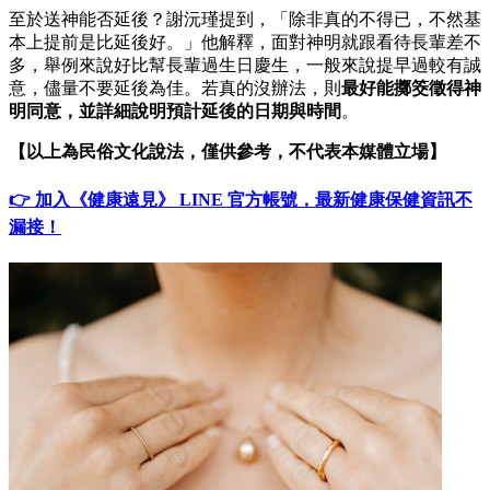
至於送神能否延後？謝沅瑾提到，「除非真的不得已，不然基
本上提前是比延後好。」他解釋，面對神明就跟看待長輩差不
多，舉例來說好比幫長輩過生日慶生，一般來說提早過較有誠
意，儘量不要延後為佳。若真的沒辦法，則
最好能擲筊徵得神
明同意，並詳細說明預計延後的日期與時間
。
【以上為民俗文化說法，僅供參考，不代表本媒體立場】
👉 加入《健康遠見》 LINE 官方帳號，最新健康保健資訊不
漏接！