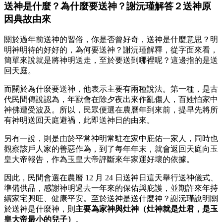
送神是什麼？為什麼要送神？謝沅瑾解答２送神原
因典故由來
關於過年前送神的習俗，你是否曾好奇，送神是什麼意思？明
明神明待的好好的，為何要送神？謝沅瑾解釋，從字面來看，
簡單來說就是將神明送走，至於要送到哪裡呢？這邊指的是送
回天庭。
而關於為什麼要送神，他表示主要有兩種說法。第一種，是古
代民間傳說認為，年獸會在除夕夜出來作亂傷人，百姓怕家中
神佛遭受波及。所以，民眾便選在農曆年到來前，提早先將所
有神明送回天庭避禍，此即送神日的由來。
另有一說，則是由於平常神明常駐在家中庇佑一家人，同時也
觀察該戶人家的善惡作為，到了每年年末，就會返回天庭向玉
皇大帝報告，作為玉皇大帝評斷來年家運好壞的依據。
因此，民間會選在農曆 12 月 24 日送神日這天舉行送神儀式、
準備供品，感謝神明過去一年來的保佑與庇護，並期許來年持
續家宅興旺、健康平安。至於送神是送什麼神？謝沅瑾說明關
於送神是什麼神，則
主要為家神與灶神（灶神就是灶君，是玉
皇大帝最小的兒子）
。