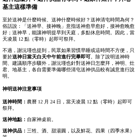
基主這樣準備
至於送神是什麼時候、送神什麼時候好？送神清屯時間為何？
俗話說：「送神早、接神晚」意指送神愈早愈好，接神愈晚愈
好；送神早，能讓神明提早到天庭，多點休息時間。因此，當
天凌晨 12 點（零時）起即可祭拜。
不過，謝沅瑾也提到，民眾如果習慣早睡或這時間不方便，只
要於
送神日當天白天中午前進行完畢即可
。除了說明送神時
間、建議順序步驟外，謝沅瑾也針對送神日怎麼拜，神明、灶
君、地基主，各自需要準備哪些清屯送神供品較有誠意進行說
明。
神明送神注意事項
送神時間：
農曆 12 月 24 日，當天凌晨 12 點（零時）起即可
祭拜。
送神地點：
自家神桌前。
送神供品：
三牲、酒、甜湯圓，以及鮮花、四果（四季水果）