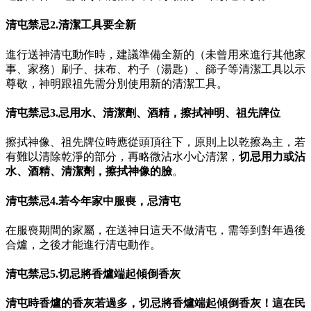
清屯禁忌2.清潔工具要全新
進行送神清屯動作時，建議準備全新的（未曾用來進行其他家
事、家務）刷子、抹布、杓子（湯匙）、篩子等清潔工具以示
尊敬，神明跟祖先需分別使用新的清潔工具。
清屯禁忌3.忌用水、清潔劑、酒精，擦拭神明、祖先牌位
擦拭神像、祖先牌位時應從頭頂往下，原則上以乾擦為主，若
有難以清除乾淨的部分，再略微沾水小心清潔，
切忌用力或沾
水、酒精、清潔劑，擦拭神像的臉
。
清屯禁忌4.若今年家中服喪，忌清屯
在服喪期間的家屬，在送神日這天不做清屯，需等到對年過後
合爐，之後才能進行清屯動作。
清屯禁忌5.切忌將香爐端起傾倒香灰
清屯時香爐的香灰若過多，切忌將香爐端起傾倒香灰！這在民