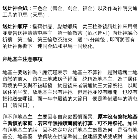
送灶神金紙：
三色金（壽金、刈金、福金）以及作為神明交通
工具的甲馬（天馬）。
送灶神順序：
擺齊供品、點燃蠟燭，焚三柱香後請灶神來用餐
並稟告送神清清屯事宜，第一輪敬茶（酒水皆可）向灶神誠心
祈禱；第二輪、第三輪敬茶結束，過 15 分鐘後，即可將舊有
的灶神像撕下，連同金紙和甲馬一同燒化。
拜地基主注意事項
地基主要送神嗎？謝沅瑾表示，地基主不算神，是對這塊土地
留戀的前人，留在土地或房子裡面，統稱為地基主。為了居住
環境的平安與不被騷擾，於是後來者溝通於三大節祭祀，以期
居住的平安。故地基主只有拜祂，但是祂並沒有離開，也沒有
把祂送去哪裡。而一年中最後的大節日，便是準備過年的清屯
日（清囤日）。
拜不拜地基主，主要因各自家庭習慣而異。
原本沒有祭祀地基
主習慣的家庭，若來年無持續籌備的打算，可不用祭祀
。如果
有拜地基主的話，因不確定每家戶地基主數量為何，是否有地
基公、地基婆，故傳統在供品準備上會建議要成雙成對，並備