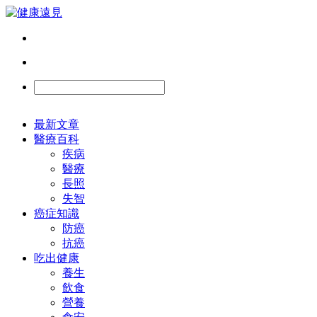
最新文章
醫療百科
疾病
醫療
長照
失智
癌症知識
防癌
抗癌
吃出健康
養生
飲食
營養