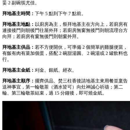
妥 2 副碗筷尤佳。
拜地基主時間：
下午 5 點到下午 7 點前。
拜
地基主地點：
以廚房為主，祭拜地基主在方向上，若廚房有
連接後門則朝後門往屋外拜；若廚房無窗無後門則朝流理台方
向拜；若廚房有窗無後門則朝窗外拜。
拜
地基主供品：
若不方便開伙，可準備 2 個簡單的雞腿便當，
有飯有肉有菜加個蛋，搭配 2 碗甜湯圓、 2 碗湯或 2 罐飲料也
行。
拜
地基主金紙：
刈金、銀紙、經衣。
拜
地基主順序：
擺齊供品、焚三柱香後請地基主來用餐並稟告
送神事宜，第一輪敬茶（酒水皆可）向灶神誠心祈禱；第二
輪、第三輪敬茶結束，過 15 分鐘後，即可燒金紙。