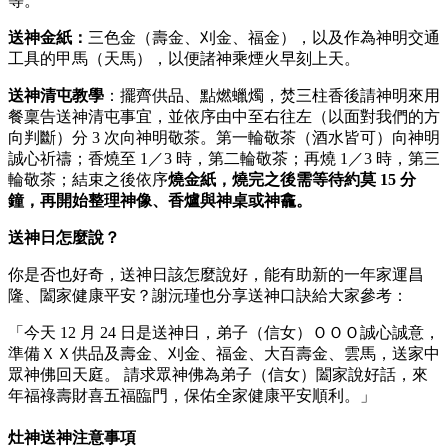
等。
送神金紙：
三色金（壽金、刈金、福金），以及作為神明交通
工具的甲馬（天馬），以便諸神乘煙火早刻上天。
送神清屯教學
：擺齊供品、點燃蠟燭，焚三柱香後請神明來用
餐稟告送神清屯事宜，並依序由中至右往左（以面對我們的方
向判斷）分 3 次向神明敬茶。第一輪敬茶（酒水皆可）向神明
誠心祈禱；香燒至 1／3 時，第二輪敬茶；再燒 1／3 時，第三
輪敬茶；結束之後依序
燒金紙，燒完之後需等待約莫 15 分
鐘，再開始整理神像、香爐與神桌或神龕。
送神日怎麼說？
你是否也好奇，送神日該怎麼說好，能有助新的一年家運昌
隆、闔家健康平安？謝沅瑾也分享送神口訣給大家參考：
「今天 12 月 24 日是送神日，弟子（信女）ＯＯＯ誠心誠意，
準備ＸＸ供品及壽金、刈金、福金、大百壽金、雲馬，送家中
眾神佛回天庭。 請求眾神佛為弟子（信女）闔家說好話，來
年福祿壽財喜五福臨門，保佑全家健康平安順利。」
灶神送神注意事項