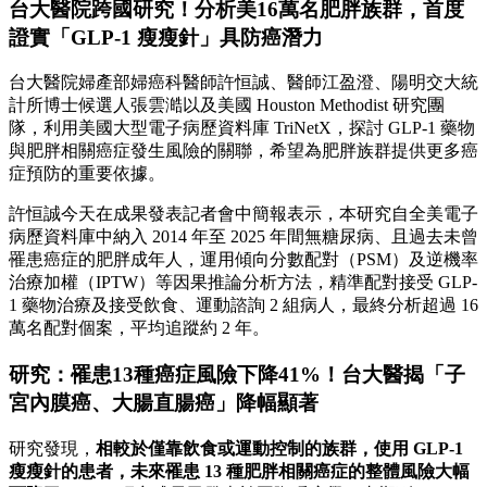
台大醫院跨國研究！分析美16萬名肥胖族群，首度
證實「GLP-1 瘦瘦針」具防癌潛力
台大醫院婦產部婦癌科醫師許恒誠、醫師江盈澄、陽明交大統
計所博士候選人張雲澔以及美國 Houston Methodist 研究團
隊，利用美國大型電子病歷資料庫 TriNetX，探討 GLP-1 藥物
與肥胖相關癌症發生風險的關聯，希望為肥胖族群提供更多癌
症預防的重要依據。
許恒誠今天在成果發表記者會中簡報表示，本研究自全美電子
病歷資料庫中納入 2014 年至 2025 年間無糖尿病、且過去未曾
罹患癌症的肥胖成年人，運用傾向分數配對（PSM）及逆機率
治療加權（IPTW）等因果推論分析方法，精準配對接受 GLP-
1 藥物治療及接受飲食、運動諮詢 2 組病人，最終分析超過 16
萬名配對個案，平均追蹤約 2 年。
研究：罹患13種癌症風險下降41%！台大醫揭「子
宮內膜癌、大腸直腸癌」降幅顯著
研究發現，
相較於僅靠飲食或運動控制的族群，使用 GLP-1
瘦瘦針的患者，未來罹患 13 種肥胖相關癌症的整體風險大幅