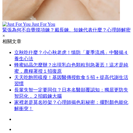
Just For You
緊張為何不自覺摸項鍊？戴長鍊、短鍊代表什麼？心理師解密
×
相關文章
立秋吃什麼？小心秋老虎！慎防「夏季流感」中醫揭４
養生心法
蜂蜜結晶怎麼辦？出現乳白色顆粒別急著丟！這才是純
蜜，農糧署授１招復原
天天吃飽照樣瘦！基因醫傳授飲食５招＋提高代謝生活
習慣
長輩失智一定要同住？日本名醫顛覆認知：獨居更防失
智惡化，２招鍛鍊大腦
家裡老是莫名吵架？心理師揭色彩秘密：擺對顏色能化
解衝突！