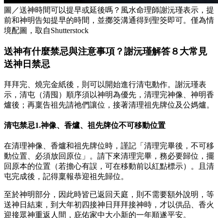
圖／送神時間可以提早或延後嗎？風水命理師謝沅瑾表示，提
前和神明告知提早的時間，並擲筊溝通得到聖筊即可。僅為情
境配圖，取自Shutterstock
送神有什麼禁忌與注意事項？謝沅瑾解答８大常見
送神日禁忌
拜拜完、燒完金紙後，則可以開始進行清屯動作。謝沅瑾表
示，清屯（清囤）順序須以神明為優先，清理完神像、神明香
爐後；再稟告祖先請祂們讓位，接著清理祖先牌位及公媽爐。
清屯禁忌1.神像、香爐、祖先牌位不可移動位置
在清理神像、香爐和祖先牌位時，謹記「清理完畢後，不可移
動位置、必須放回原位」。請下來清理完畢，務必要歸位，擺
回原本的位置（若擔心有誤，可在移動前以紅點標示）。且清
屯完成後，記得稟報恭迎祖先歸位。
至於神明部分，因此時皆已返回天庭，則不需要額外說明，等
送神日結束，到大年初四接神日拜拜接神時，才以供品、香火
迎接眾神重返人間，庇佑家中大小新的一年順遂平安。