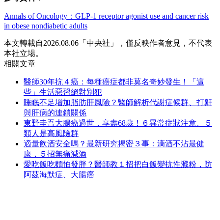
Annals of Oncology：GLP-1 receptor agonist use and cancer risk
in obese nondiabetic adults
本文轉載自2026.08.06「中央社」，僅反映作者意見，不代表
本社立場。
相關文章
醫師30年抗４癌：每種癌症都非莫名奇妙發生！「這
些」生活惡習絕對別犯
睡眠不足增加脂肪肝風險？醫師解析代謝症候群、打鼾
與肝病的連鎖關係
東野圭吾大腸癌過世，享壽68歲！６異常症狀注意、５
類人是高風險群
適量飲酒安全嗎？最新研究揭密３事：滴酒不沾最健
康，５招無痛減酒
愛吃飯吃麵怕發胖？醫師教１招把白飯變抗性澱粉，防
阿茲海默症、大腸癌