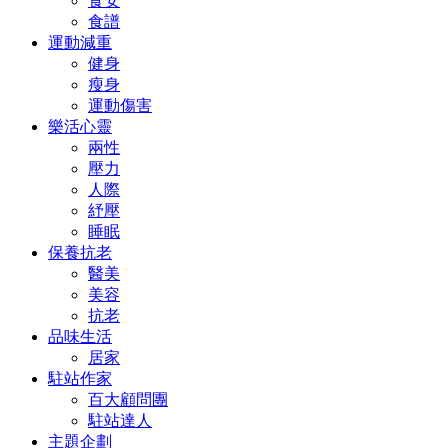
食安
食譜
運動減重
健身
瘦身
運動傷害
樂活心靈
兩性
壓力
人際
紓壓
睡眠
保養抗老
醫美
美容
抗老
品味生活
居家
駐站作家
百大顧問團
駐站達人
主題企劃