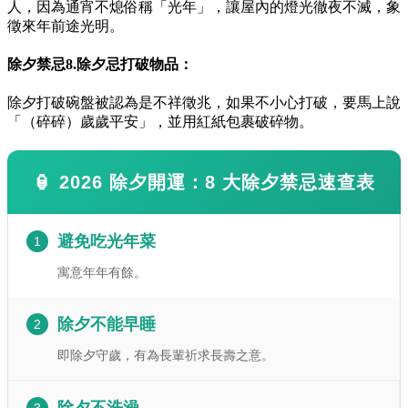
人，因為通宵不熄俗稱「光年」，讓屋內的燈光徹夜不滅，象
徵來年前途光明。
除夕禁忌8.除夕忌打破物品：
除夕打破碗盤被認為是不祥徵兆，如果不小心打破，要馬上說
「（碎碎）歲歲平安」，並用紅紙包裹破碎物。
🏮 2026 除夕開運：8 大除夕禁忌速查表
避免吃光年菜
1
寓意年年有餘。
除夕不能早睡
2
即除夕守歲，有為長輩祈求長壽之意。
3