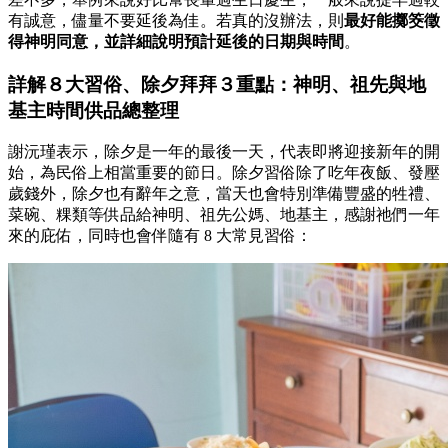
有誠意，儘量不要延後為佳。若真的沒辦法，則
最好能擲筊徵
得神明同意，並詳細說明預計延後的日期與時間
。
詳解８大習俗、除夕拜拜３重點：神明、祖先與地
基主時間供品總整理
謝沅瑾表示，除夕是一年的最後一天，代表即將迎接新年的開
始，為民俗上相當重要的節日。除夕習俗除了吃年夜飯、發壓
歲錢外，除夕也有辭年之意，當天也會特別準備豐盛的牲禮、
菜碗、粿類等供品給神明、祖先公媽、地基主，感謝祂們一年
來的庇佑，同時也會伴隨有 8 大常見習俗：