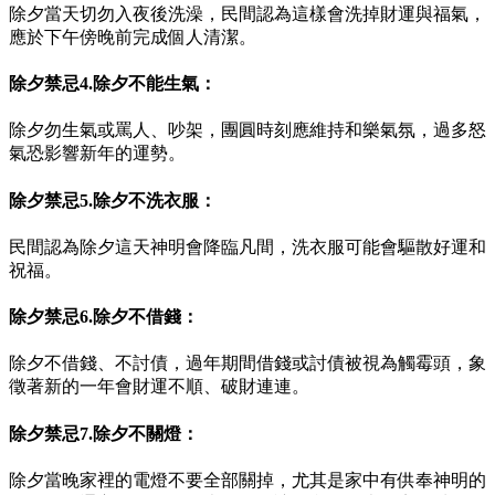
除夕當天切勿入夜後洗澡，民間認為這樣會洗掉財運與福氣，
應於下午傍晚前完成個人清潔。
除夕禁忌4.除夕不能生氣：
除夕勿生氣或罵人、吵架，團圓時刻應維持和樂氣氛，過多怒
氣恐影響新年的運勢。
除夕禁忌5.除夕不洗衣服：
民間認為除夕這天神明會降臨凡間，洗衣服可能會驅散好運和
祝福。
除夕禁忌6.除夕不借錢：
除夕不借錢、不討債，過年期間借錢或討債被視為觸霉頭，象
徵著新的一年會財運不順、破財連連。
除夕禁忌7.除夕不關燈：
除夕當晚家裡的電燈不要全部關掉，尤其是家中有供奉神明的