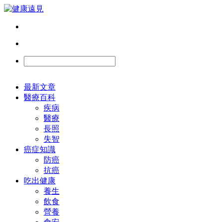
最新文章
醫療百科
疾病
醫療
長照
失智
癌症知識
防癌
抗癌
吃出健康
養生
飲食
營養