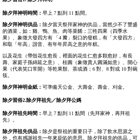
除夕拜神明時間：
早上 7 點到 11 點間。
除夕拜神明供品：
除夕當天祭拜家神的供品，當然少不了豐盛
的酒菜，如：雞、鴨、魚、肉等菜餚；三牲四果（四季水
果）、象徵大發四方有 「4 瓣」裂口的發糕，有「大發四方」
和取「年高」諧音、有年年昇高之意的年糕。
以及花生（帶殼花生愈長，裡面的花生仁愈多顆愈好，有長
壽、家庭子孫綿延之意）、桂圓（象徵貴人圓滿如意）、開心
果（代表笑口常開）等乾果類、茶或酒；6 對、8 對或 10 對碗
筷。
除夕拜神明金紙：
可準備天公金、大壽金、壽金、刈金。
除夕習俗2.除夕拜祖先／除夕拜公媽
除夕拜祖先時間：
早上 7 點到 11 點間（先拜家神，再拜祖
先）。
除夕拜祖先供品：
除夕是祭祖的重要日子，除了飲水思源之
外，也有感謝祖先一年來庇佑的意思。除夕拜祖先的供品，可