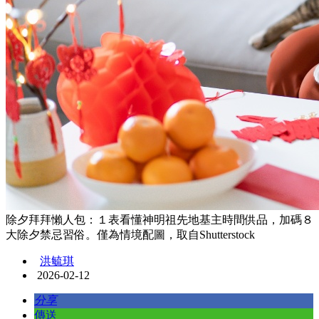
除夕拜拜懶人包：１表看懂神明祖先地基主時間供品，加碼８
大除夕禁忌習俗。僅為情境配圖，取自Shutterstock
洪毓琪
2026-02-12
分享
傳送