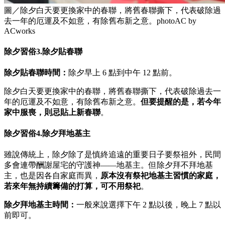
圖／除夕白天要更換家中的春聯，將舊春聯撕下，代表破除過
去一年的厄運及不如意，有除舊布新之意。photoAC by
ACworks
除夕習俗3.除夕貼春聯
除夕貼春聯時間：
除夕早上 6 點到中午 12 點前。
除夕白天要更換家中的春聯，將舊春聯撕下，代表破除過去一
年的厄運及不如意，有除舊布新之意。
但要提醒的是，若今年
家中服喪，則忌貼上新春聯
。
除夕習俗4.除夕拜地基主
雖說傳統上，除夕除了是慎終追遠的重要日子要祭祖外，民間
多會連帶酬謝屋宅的守護神——地基主。但除夕拜不拜地基
主，也是因各自家庭而異，
原本沒有祭祀地基主習慣的家庭，
若來年無持續籌備的打算，可不用祭祀
。
除夕拜地基主時間：
一般來說選擇下午 2 點以後，晚上 7 點以
前即可。