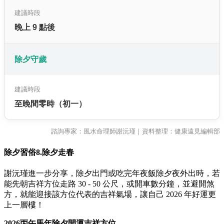
建議時段
晚上 9 點後
除夕守歲
建議時段
至晚間零時（初一）
諮詢專家：風水命理師謝沅瑾｜資料整理：健康遠見編輯部
除夕習俗8.除夕走春
謝沅瑾進一步分享，除夕出門或吃完年夜飯除夕夜外出時，若
能先朝吉祥方位走路 30 - 50 公尺，或開車數分鐘，並避開煞
方，就能迎接該方位代表的吉祥氣場，讓自己 2026 年好運更
上一層樓！
2026
丙午馬年除夕開運吉祥方位