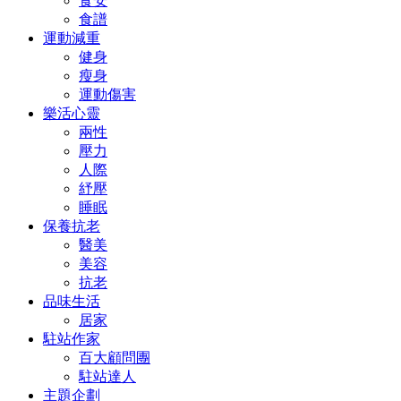
食安
食譜
運動減重
健身
瘦身
運動傷害
樂活心靈
兩性
壓力
人際
紓壓
睡眠
保養抗老
醫美
美容
抗老
品味生活
居家
駐站作家
百大顧問團
駐站達人
主題企劃