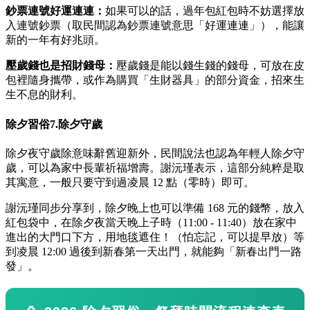
鈔票連號好運連連：
如果可以的話，過年包紅包時不妨選擇放
入連號鈔票（取民間認為鈔票連號意思「好運連連」），能讓
新的一年有好兆頭。
壓歲錢也是招財錢母：
壓歲錢是能以錢生錢的錢母，可放在皮
包裡隨身攜帶，或作為購買「生財器具」的部分資金，招來生
生不息的財利。
除夕習俗7.除夕守歲
除夕夜守歲除意味辭舊迎新外，民間說法也認為年輕人除夕守
歲，可以為家中長輩祈福增壽。謝沅瑾表示，這部分純粹是取
其寓意，一般只要守到過凌晨 12 點（零時）即可。
謝沅瑾同步分享到，除夕晚上也可以準備 168 元的錢幣，放入
紅包袋中，在除夕夜當天晚上子時（11:00 - 11:40）放在家中
進出的大門口下方，用地毯遮住！（怕忘記，可以提早放）等
到凌晨 12:00 過後到新春第一天出門，就能夠「新春出門一路
發」。