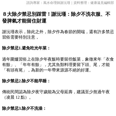
諮詢專家：風水命理師謝沅瑾｜資料整理：健康遠見編輯部
８大除夕禁忌別踩雷！謝沅瑾：除夕不洗衣服、不
發脾氣才能留住財運
謝沅瑾表示，除此之外，除夕作為春節的開端，還有許多禁忌
習俗需要特別注意，
除夕禁忌1.避免吃光年菜：
過年圍爐習俗上在除夕年夜飯時要留些飯菜，象徵來年「衣食
有餘」、「年年有餘」，尤其魚類料理要留下頭、尾，才能
「有頭有尾」，為新的一年帶來源源不絕的好運。
除夕禁忌2.除夕不能早睡：
傳統民間認為除夕夜守歲能為父母延壽，建議至少熬過午夜
（凌晨 12 點）。
除夕禁忌3.除夕不洗澡：