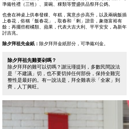
準備牲禮（三牲）、菜碗、粿類等豐盛供品祭拜公媽。
也會在神桌上供奉發粿、年糕，寓意步步高升，以及兩碗飯插
上春花，俗稱「飯春花」，取春和「剩」諧音，象徵富裕有
餘；再擺些柑橘類、蘋果，代表大吉大利、平平安安，為新年
討吉兆。
除夕拜祖先金紙：
除夕拜拜金紙部分，可準備刈金。
除夕拜祖先雞要剁嗎？
除夕拜拜的雞可以切嗎？謝沅瑾提到，多數民間說法
是「不建議」切，也不要切掉任何部份，保持全雞完
整性是最好的。有一說法是，拜全雞表示「全家」到
齊，人丁興旺。