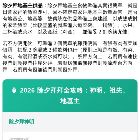
除夕拜地基主供品：
除夕拜地基主食物準備其實很簡單，就是
日常家裡的飯菜即可。因不確定每家戶地基主數量為何，是否
有地基公、地基婆，故傳統在供品準備上會建議，以成雙成對
的家常飯菜（比較豐盛的就準備六道菜碗、一鍋飯）、水果、
二杯酒或茶水，以及金紙（刈金），並備妥 2 副碗筷尤佳。
若不方便開伙，可準備 2 個簡單的雞腿便當，有飯有肉有菜加
個蛋，搭配 2 碗湯或 2 罐飲料也行（原則上就是有飯、有菜、
有肉、有湯跟酒或茶水就可以）。祭拜方向上，若廚房有連接
後門則朝後門往屋外拜；若廚房無窗無後門則朝流理台方向
拜；若廚房有窗無後門則朝窗外拜。
🏮 2026 除夕拜拜全攻略：神明、祖先、
地基主
除夕拜神明
拜神明時間