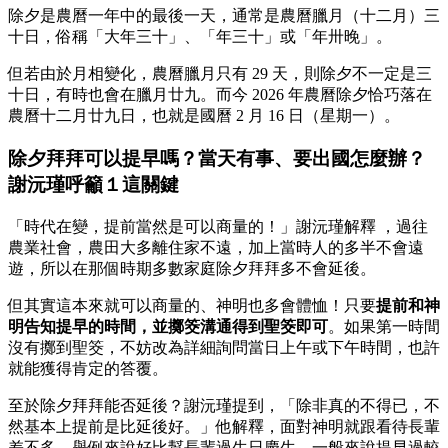
除夕是農曆一年中的最後一天，通常是農曆臘月（十二月）三
十日，俗稱「大年三十」、「年三十」或「年卅晚」。
但若由於月相變化，農曆臘月只有 29 天，則除夕不一定是三
十日，有時也會在臘月廿九。而今 2026 年農曆除夕恰巧落在
農曆十二月廿九日，也就是國曆 2 月 16 日（星期一）。
除夕拜拜可以提早嗎？當天有事、要出國怎麼辦？
謝沅瑾呼籲１這關鍵
「時代在變，提前當然是可以商量的！」謝沅瑾解釋 ，過往
農業社會，農田大多離住家不遠，加上當時人的多半不會遠
遊，所以在那個時期多數家庭除夕拜拜多不會延後。
但其實這本來就可以商量的、神明也多會體恤！只要
提前和神
明告知提早的時間，並擲筊溝通得到聖筊即可
。如果第一時間
沒有擲到聖筊，不妨改為詳細詢問當日上午或下午時間，也許
就能獲得肯定的答覆。
至於除夕拜拜能否延後？謝沅瑾提到，「除非真的不得已，不
然基本上提前是比延後好。」他解釋，面對神明就跟看待長輩
差不多，舉例來說好比幫長輩過生日慶生，一般來說提早過較