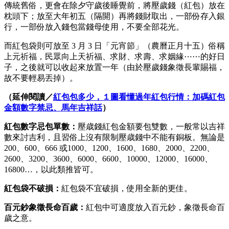
傳統舊俗，更會在除夕守歲後睡覺前，將壓歲錢（紅包）放在
枕頭下；放至大年初五（隔開）再將錢財取出，一部份存入銀
行，一部份放入錢包當錢母使用，不要全部花光。
而紅包袋則可放至 3 月 3 日「元宵節」（農曆正月十五）俗稱
上元祈福，民眾向上天祈福、求財、求壽、求姻緣⋯⋯的好日
子，之後就可以收起來放置一年（由於壓歲錢象徵長輩賜福，
故不要輕易丟掉）。
（延伸閱讀／
紅包包多少，１圖看懂過年紅包行情：加碼紅包
金額數字禁忌、馬年吉祥話
）
紅包數字忌包單數：
壓歳錢紅包金額要包雙數，一般常以吉祥
數來討吉利，且習俗上沒有限制壓歳錢中不能有銅板。無論是
200、600、666 或1000、1200、1600、1680、2000、2200、
2600、3200、3600、6000、6600、10000、12000、16000、
16800…，以此類推皆可。
紅包袋不破損：
紅包袋不宜破損，使用全新的更佳。
百元鈔象徵長命百歲：
紅包中可適度放入百元鈔，象徵長命百
歲之意。