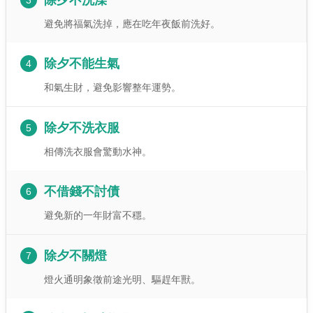
除夕不洗澡
避免將福氣洗掉，應在吃年夜飯前洗好。
除夕不能生氣
4
和氣生財，避免影響整年運勢。
除夕不洗衣服
5
相傳洗衣服會驚動水神。
不借錢不討債
6
避免新的一年財富不穩。
除夕不關燈
7
燈火通明象徵前途光明、驅趕年獸。