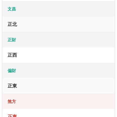
文昌
正北
正財
正西
偏財
正東
煞方
正東