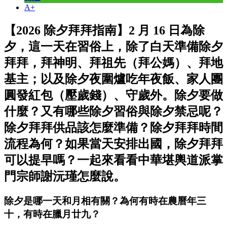
A+
【2026 除夕拜拜指南】2 月 16 日為除
夕，這一天在習俗上，除了白天準備除夕
拜拜，拜神明、拜祖先（拜公媽）、拜地
基主；以及除夕夜圍爐吃年夜飯、家人團
圓發紅包（壓歲錢）、守歲外。除夕要做
什麼？又有哪些除夕習俗與除夕禁忌呢？
除夕拜拜供品該怎麼準備？除夕拜拜時間
流程為何？如果當天安排出國，除夕拜拜
可以提早嗎？一起來看看中華堪輿道派掌
門宗師謝沅瑾怎麼說。
除夕是哪一天和月相有關？為何有時在農曆年三
十，有時在臘月廿九？