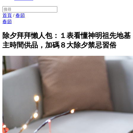
首頁
/
春節
春節
除夕拜拜懶人包：１表看懂神明祖先地基
主時間供品，加碼８大除夕禁忌習俗