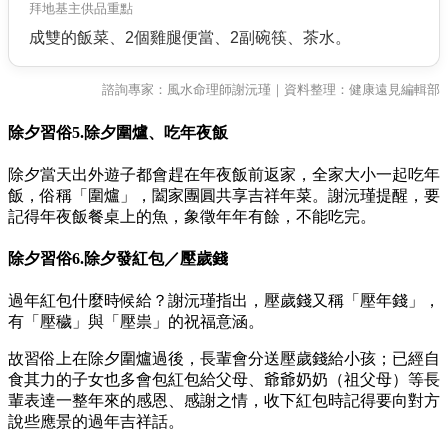
拜地基主供品重點
成雙的飯菜、2個雞腿便當、2副碗筷、茶水。
諮詢專家：風水命理師謝沅瑾｜資料整理：健康遠見編輯部
除夕習俗5.除夕圍爐、吃年夜飯
除夕當天出外遊子都會趕在年夜飯前返家，全家大小一起吃年
飯，俗稱「圍爐」，闔家團圓共享吉祥年菜。謝沅瑾提醒，要
記得年夜飯餐桌上的魚，象徵年年有餘，不能吃完。
除夕習俗6.除夕發紅包／壓歲錢
過年紅包什麼時候給？謝沅瑾指出，壓歲錢又稱「壓年錢」，
有「壓穢」與「壓祟」的祝福意涵。
故習俗上在除夕圍爐過後，長輩會分送壓歲錢給小孩；已經自
食其力的子女也多會包紅包給父母、爺爺奶奶（祖父母）等長
輩表達一整年來的感恩、感謝之情，收下紅包時記得要向對方
說些應景的過年吉祥話。