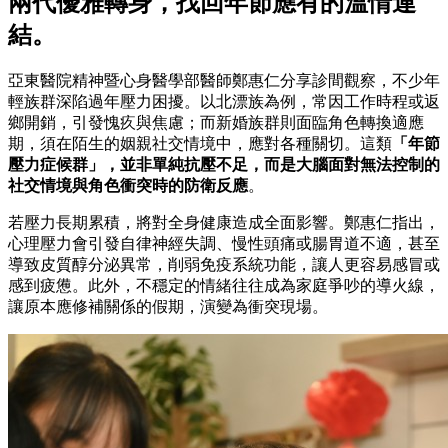
兩代優雅轉身，找回年節應有的溫情連
結。
亞東醫院精神暨心身醫學部醫師鄭惠仁分享診間觀察，不少年
輕族群深陷過年壓力困擾。以北漂族為例，常因工作時程或返
鄉開銷，引發愧疚與焦慮；而新婚族群則面臨角色轉換適應
期，須在陌生的姻親社交情境中，應對各種關切。這類
「年節
壓力症候群」，並非單純抗壓不足，而是大腦面對無法控制的
社交情境與角色衝突時的防衛反應
。
若壓力長期累積，將對全身健康造成全面影響。鄭惠仁指出，
心理壓力會引發自律神經失調、慢性頭痛或腸胃道不適，甚至
導致皮質醇分泌異常，削弱免疫系統功能，讓人更容易感冒或
感到疲憊。此外，不穩定的情緒往往成為家庭爭吵的導火線，
讓原本應修補關係的假期，演變為衝突現場。