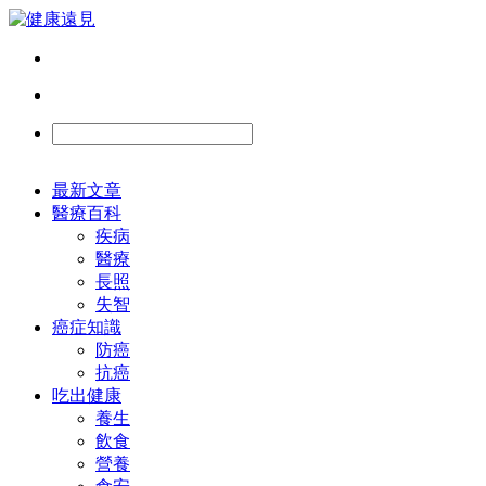
最新文章
醫療百科
疾病
醫療
長照
失智
癌症知識
防癌
抗癌
吃出健康
養生
飲食
營養