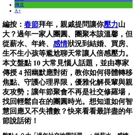
傳送
A+
編按：
春節
拜年，親戚提問讓你
壓力
山
大？過年一家人團圓、團聚本該溫馨，但
從薪水、年終、
感情
狀況到結婚、買房、
生不生小孩等尷尬聊天常讓人倍感壓力。
本文盤點 10 大常見惱人話題，並由專家
傳授 4 招幽默應對術，教你如何得體轉移
焦點、守護心理界限，優雅化解長輩與親
友攻勢；讓年節聚會不再是社交修羅場，
找回輕鬆自在的團圓時光。想知道如何智
慧回應又不失禮數？快來看看最詳盡的年
節說話術！