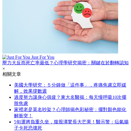
Just For You
壓力大反而死亡率最低？心理學研究揭密：關鍵在於翻轉認知
×
相關文章
美國大學研究：５分鐘做「這件事」，疼痛焦慮立即緩
解，效果撐數週
過度努力讓身心俱疲？東大名醫揭：每天慢呼吸10次擺
脫焦慮
家裡老是莫名吵架？心理師揭色彩秘密：擺對顏色能化
解衝突！
5旬運將負重久坐，腹股溝驚長大芒果！醫示警：疝氣腸
子卡死恐壞死