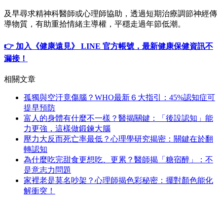
及早尋求精神科醫師或心理師協助，透過短期治療調節神經傳
導物質，有助重拾情緒主導權，平穩走過年節低潮。
👉 加入《健康遠見》 LINE 官方帳號，最新健康保健資訊不
漏接！
相關文章
孤獨與空汙竟傷腦？WHO最新６大指引：45%認知症可
提早預防
富人的身體有什麼不一樣？醫揭關鍵：「後設認知」能
力更強，這樣做鍛鍊大腦
壓力大反而死亡率最低？心理學研究揭密：關鍵在於翻
轉認知
為什麼吃完甜食更想吃、更累？醫師揭「糖宿醉」：不
是意志力問題
家裡老是莫名吵架？心理師揭色彩秘密：擺對顏色能化
解衝突！