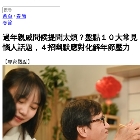
首頁
/
春節
春節
過年親戚問候提問太煩？盤點１０大常見
惱人話題，４招幽默應對化解年節壓力
【專家觀點】