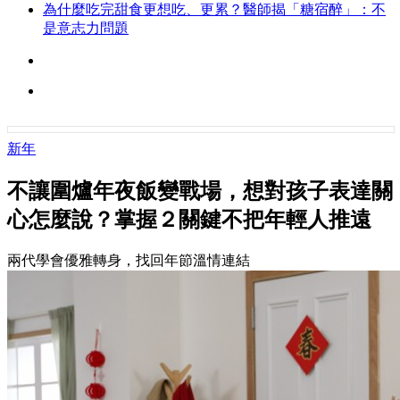
為什麼吃完甜食更想吃、更累？醫師揭「糖宿醉」：不
是意志力問題
新年
不讓圍爐年夜飯變戰場，想對孩子表達關
心怎麼說？掌握２關鍵不把年輕人推遠
兩代學會優雅轉身，找回年節溫情連結