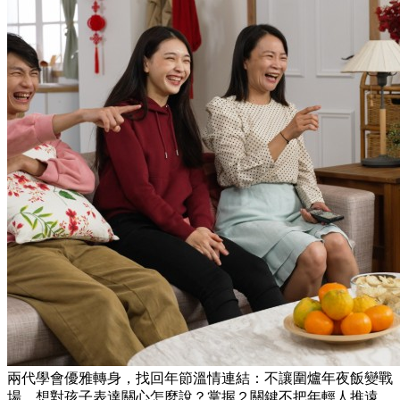
兩代學會優雅轉身，找回年節溫情連結：不讓圍爐年夜飯變戰
場，想對孩子表達關心怎麼說？掌握２關鍵不把年輕人推遠。