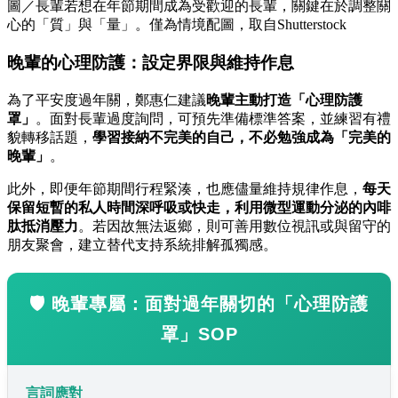
圖／長輩若想在年節期間成為受歡迎的長輩，關鍵在於調整關
心的「質」與「量」。僅為情境配圖，取自Shutterstock
晚輩的心理防護：設定界限與維持作息
為了平安度過年關，鄭惠仁建議
晚輩主動打造「心理防護
罩」
。面對長輩過度詢問，可預先準備標準答案，並練習有禮
貌轉移話題，
學習接納不完美的自己，不必勉強成為「完美的
晚輩」
。
此外，即便年節期間行程緊湊，也應儘量維持規律作息，
每天
保留短暫的私人時間深呼吸或快走，利用微型運動分泌的內啡
肽抵消壓力
。若因故無法返鄉，則可善用數位視訊或與留守的
朋友聚會，建立替代支持系統排解孤獨感。
🛡️ 晚輩專屬：面對過年關切的「心理防護
罩」SOP
言詞應對