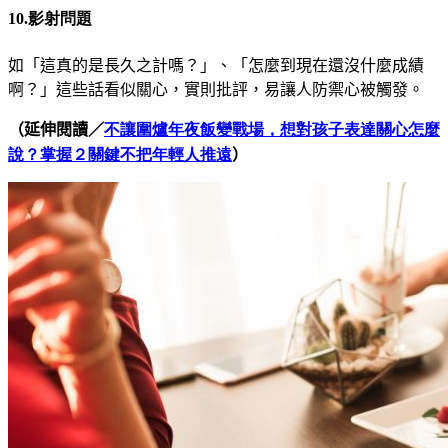
10.影射問題
如「這真的是長久之計嗎？」、「怎麼到現在還沒什麼
成績
啊？」
這些話看似關心，實則批評，易讓人防禦心被觸發
。
（延伸閱讀／
不讓圍爐年夜飯變戰場，想對孩子表達關心怎麼
說？掌握２關鍵不把年輕人推遠
）