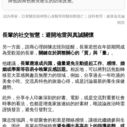
降低因角色衝突產生的防衛反應。
諮詢專家：亞東醫院精神暨心身醫學部醫師鄭惠仁｜資料整理：健康遠見編
輯部
長輩的社交智慧：避開地雷與真誠關懷
另一方面，諮商心理師陳志恆則提醒，長輩若想在年節期間成
為受歡迎的長輩，
關鍵在於調整關心的「質」與「量」
。
他建議，
長輩應達成共識，儘量避免主動提起工作、感情、婚
姻或學業等容易令晚輩反感話題。
相反地，可以將對話焦點轉
移至大眾感興趣且無壓力的領域，例如，分享過去一年吃過的
美食小吃、交流具特色的旅遊心得，或是討論最新的養生保健
趨勢。
此外，分享令人印象深刻的好書、電影，或是交流對重要社會
時事的看法，也都是增進家族連結的好素材，唯談論政治時需
謹慎發言，避免引發對立。
陳志恆強調，年節聚會的初衷是聯絡感情，讓彼此繼續參與生
命。因此，長輩在問候時應
避免擺出高高在上的指導姿態，或