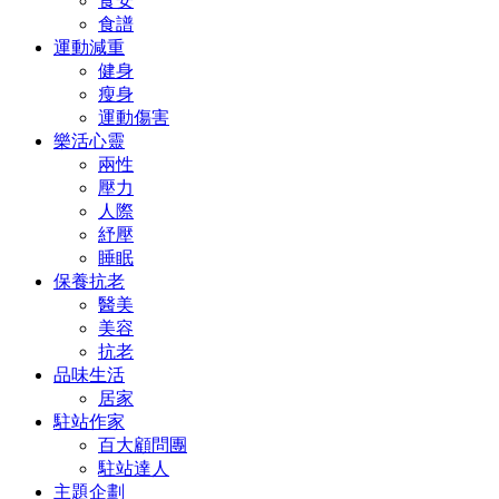
食安
食譜
運動減重
健身
瘦身
運動傷害
樂活心靈
兩性
壓力
人際
紓壓
睡眠
保養抗老
醫美
美容
抗老
品味生活
居家
駐站作家
百大顧問團
駐站達人
主題企劃