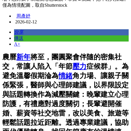
僅為情境配圖，取自Shutterstock
周彥妤
2026-02-12
分享
傳送
A+
農曆
新年
將至，團圓聚會伴隨的密集社
交，常讓人陷入「年節
壓力
症候群」。為
避免溫馨假期淪為
情緒
角力場、讓親子關
係緊張，醫師與心理師建議，以界限設定
與話題轉換作為減壓關鍵：晚輩建立心理
防護，有禮應對過度關切；長輩避開催
婚、薪資等社交地雷，改以美食、旅遊等
輕鬆話題拉近距離。透過專業建議，協助