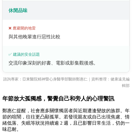
休閒品味
❌ 應避開的地雷
與其他晚輩進行惡性比較
✅ 建議的安全話題
交流印象深刻的好書、電影或影集觀後感。
諮詢專家：亞東醫院精神暨心身醫學部醫師鄭惠仁｜資料整理：健康遠見編
輯部
年節放大孤獨感，警覺自己和旁人的心理警訊
鄭惠仁提醒，社會應多關懷獨居者與近期遭逢變故的族群。年
節的喧鬧，往往更凸顯孤單。若發現親友或自己出現焦慮、情
緒低落、失眠等狀況持續逾 2 週，且已影響日常生活，切勿一
味忍耐。