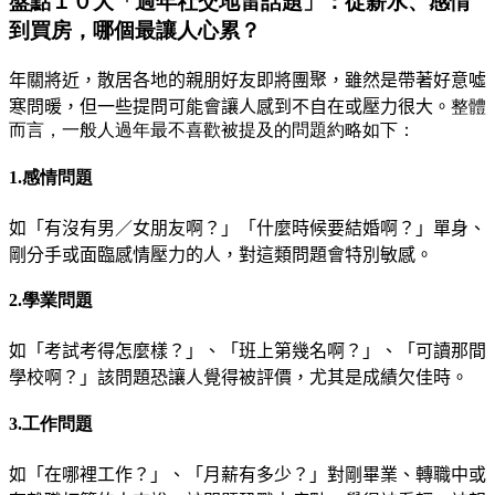
盤點１０大「過年社交地雷話題」：從薪水、感情
到買房，哪個最讓人心累？
年關將近，散居各地的親朋好友即將團聚，雖然是帶著好意噓
寒問
暖
，但一些提問可能會讓人感到不自在或壓力很大。
整體
而言，一般人過年最不喜歡被提及的問題約略如下：
1.感情問題
如「有沒有男／女朋友啊
？」
「什麼時候要結婚啊？」
單身、
剛分手或面臨感情壓力的人
，
對這類問題會特別敏感。
2.學業問題
如「考試考得怎麼樣？」、「班上第幾名啊？」、「可讀
那間
學校啊？」該問題恐讓人覺得被評價，尤其是成績欠佳時。
3.工作問題
如「在哪裡工作？」、「月薪有多少？」
對剛畢業、轉
職中或