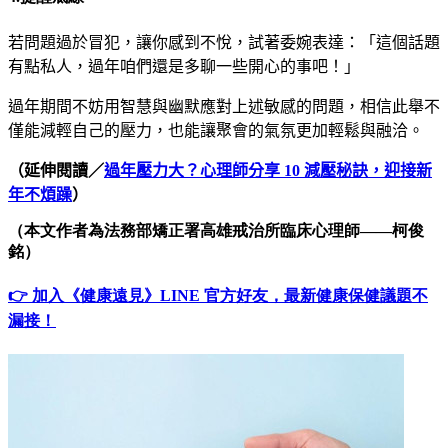
若問題過於冒犯，
讓你感到不悅，
試著委婉表達：「這
個話題
有點私人，過年咱們還是多聊一些開心的事吧！」
過年期間不妨用智慧與幽默應對上述敏感的問題，相信此舉不
僅能減輕自己的壓力，也能讓聚會的氣氛更加輕鬆與融洽。
（延伸閱讀／
過年壓力大？心理師分享 10 減壓秘訣，迎接新
年不煩躁
）
（本文作者為法務部矯正署高雄戒治所臨床心理師
——
柯俊
銘）
👉 加入《健康遠見》LINE 官方好友，最新健康保健議題不
漏接！