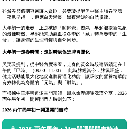
雖然春節假期容易讓人貪睡，吳奕璇提醒但中醫主張春季應
「夜臥早起」，適應白天漸長、黑夜漸短的自然規律。
大年初一的走春，正是破除「睡懶覺」習氣、早起迎接新氣象
的最佳時機。早起能幫助氣血從冬季的「藏」轉為春季的「生
發」，讓身體的生理時鐘與自然同步。
大年初一走春時間：走對時辰促進脾胃運化
吳奕璇提到，從中醫角度來看，走春的黃金時段建議鎖定在上
午的「巳時」（09:00 - 11:00），此時脾經當令，脾氣旺盛，
健走活動能最大化地促進脾胃運化功能，讓吸收的營養精華能
有效轉化為身體的「元氣」與「財氣」。
而根據中華堪輿道派掌門宗師、風水命理師謝沅瑾分享，2026
丙午馬年初一開運開門吉時則如下：
2026
丙午馬年初一開運開門吉時
🏮 2026 丙午馬年：初一開運開門吉時速