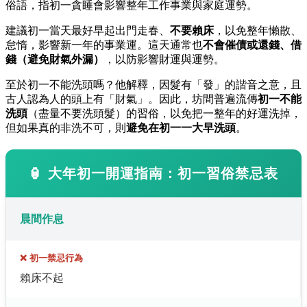
俗語，指初一貪睡會影響整年工作事業與家庭運勢。
建議初一當天最好早起出門走春、
不要賴床
，以免整年懶散、
怠惰，影響新一年的事業運。這天通常也
不會催債或還錢、借
錢（避免財氣外漏）
，以防影響財運與運勢。
至於初一不能洗頭嗎？他解釋，因髮有「發」的諧音之意，且
古人認為人的頭上有「財氣」。因此，坊間普遍流傳
初一不能
洗頭
（盡量不要洗頭髮）的習俗，以免把一整年的好運洗掉，
但如果真的非洗不可，則
避免在初一一大早洗頭
。
🏮
大年初一開運指南：初一習俗禁忌表
晨間作息
❌ 初一禁忌行為
賴床不起