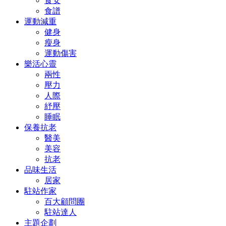
食安
食譜
運動減重
健身
瘦身
運動傷害
樂活心靈
兩性
壓力
人際
紓壓
睡眠
保養抗老
醫美
美容
抗老
品味生活
居家
駐站作家
百大顧問團
駐站達人
主題企劃