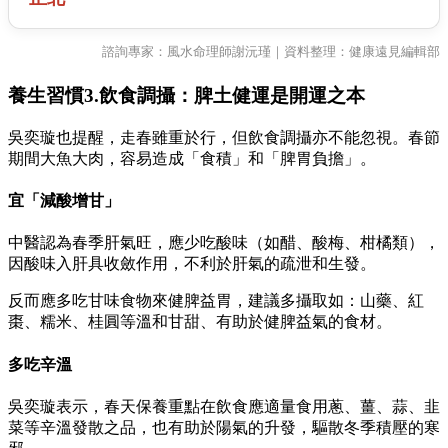
諮詢專家：風水命理師謝沅瑾｜資料整理：健康遠見編輯部
養生習慣3.飲食調攝：脾土健運是開運之本
吳奕璇也提醒，走春雖重於行，但飲食調攝亦不能忽視。春節
期間大魚大肉，容易造成「食積」和「脾胃負擔」。
宜「減酸增甘」
中醫認為春季肝氣旺，應少吃酸味（如醋、酸梅、柑橘類），
因酸味入肝具收斂作用，不利於肝氣的疏泄和生發。
反而應多吃甘味食物來健脾益胃，建議多攝取如：山藥、紅
棗、糯米、桂圓等溫和甘甜、有助於健脾益氣的食材。
多吃辛溫
吳奕璇表示，春天保養重點在飲食應適量食用蔥、薑、蒜、韭
菜等辛溫發散之品，也有助於陽氣的升發，驅散冬季積壓的寒