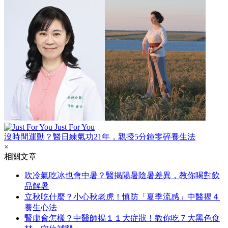
Just For You
沒時間運動？醫日練氣功21年，親授5分鐘零碎養生法
×
相關文章
吹冷氣吃冰也會中暑？醫揭陽暑陰暑差異，教你喝對飲
品解暑
立秋吃什麼？小心秋老虎！慎防「夏季流感」中醫揭４
養生心法
腎虛會怎樣？中醫師揭１１大症狀！教你吃７大黑色食