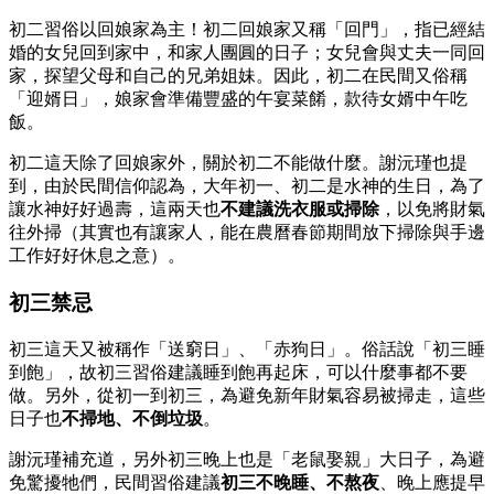
初二習俗以回娘家為主！初二回娘家又稱「回門」，指已經結
婚的女兒回到家中，和家人團圓的日子；女兒會與丈夫一同回
家，探望父母和自己的兄弟姐妹。因此，初二在民間又俗稱
「迎婿日」，娘家會準備豐盛的午宴菜餚，款待女婿中午吃
飯。
初二這天除了回娘家外，關於初二不能做什麼。謝沅瑾也提
到，由於民間信仰認為，大年初一、初二是水神的生日，為了
讓水神好好過壽，這兩天也
不建議洗衣服或掃除
，以免將財氣
往外掃（其實也有讓家人，能在農曆春節期間放下掃除與手邊
工作好好休息之意）。
初三禁忌
初三這天又被稱作「送窮日」、「赤狗日」。俗話說「初三睡
到飽」，故初三習俗建議睡到飽再起床，可以什麼事都不要
做。另外，從初一到初三，為避免新年財氣容易被掃走，這些
日子也
不掃地、不倒垃圾
。
謝沅瑾補充道，另外初三晚上也是「老鼠娶親」大日子，為避
免驚擾牠們，民間習俗建議
初三不晚睡、不熬夜
、晚上應提早