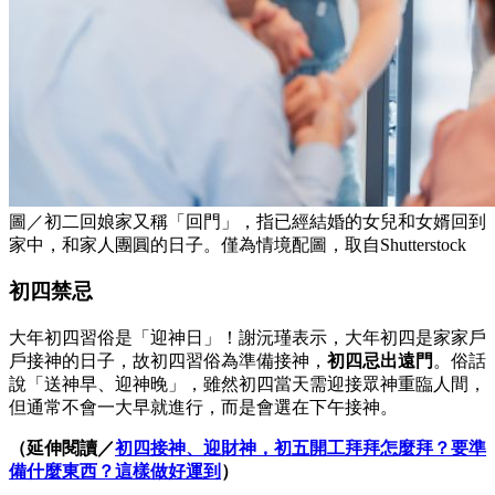
圖／初二回娘家又稱「回門」，指已經結婚的女兒和女婿回到
家中，和家人團圓的日子。僅為情境配圖，取自Shutterstock
初四禁忌
大年初四習俗是「迎神日」！謝沅瑾表示，大年初四是家家戶
戶接神的日子，故初四習俗為準備接神，
初四忌出遠門
。俗話
說「送神早、迎神晚」，雖然初四當天需迎接眾神重臨人間，
但通常不會一大早就進行，而是會選在下午接神。
（延伸閱讀／
初四接神、迎財神，初五開工拜拜怎麼拜？要準
備什麼東西？這樣做好運到
）