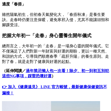
適度「春捂」
雖然陽氣初生，但初春天氣變化大，「春捂秋凍」是養生要
訣。走春時仍要注意保暖，避免寒邪入侵，尤其不能讓頭頸和
腳踝受涼。
把握大年初一「走春」身心靈養生開年儀式
總而言之，大年初一的「走春」是一場身心靈的開年儀式。它
不僅滿足了人們對新一年財富與好運的期盼，更以一種天然、
和諧的方式，引導我們順應春季「疏肝升陽」的養生原則。走
對了春，就是走對了健康與好運的起點。
（延伸閱讀／
過年禁忌懶人包一次看！除夕、初一到初五別犯
這些NG事項，踩雷恐壞好運
）
👉 加入《健康遠見》 LINE 官方帳號，最新健康保健資訊不
漏接！