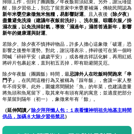
掃除工作，但到了團圓飯／年夜飯前須結束。另外，謝沅瑾提
醒，除夕習俗上，別忘了留意家中米甕要補滿，傳統民間認為
新年米甕空象徵無米無糧，易影響財運
。且入夜後
（除夕夜）
盡量避免洗澡（建議年夜飯前洗好）、洗衣服、晾曬衣服／掛
濕衣服，以免洗掉財氣，導致「濕過年」濕答答過新年，影響
新年的健康運與財運
。
若除夕、除夕夜不慎摔碎物品，許多人擔心這象徵「破運」恐
影響之後整年運勢。對此，謝沅瑾表示，摔碎後可在第一個時
間喊「碎碎平安（歲歲平安）」或各種吉祥話化解，再用紅紙
將碎片包裹起來，直到初五丟掉，即有助避開災厄。
除夕年夜飯（團圓飯）時間，最
忌諱外人在吃飯時間跑來「串
門子」
，在民間這種行為又被稱為「踩年飯」，會讓一家人整
年不得安寧。此外，圍爐席間關於「魚」的年菜，也建議盡量
將魚頭和魚尾留下，取其來年有頭有尾的寓意；並適度把部分
年菜留到隔年（初一），象徵來年有「餘」。
（延伸閱讀／
除夕拜拜懶人包：１表看懂神明祖先地基主時間
供品，加碼８大除夕習俗禁忌
）