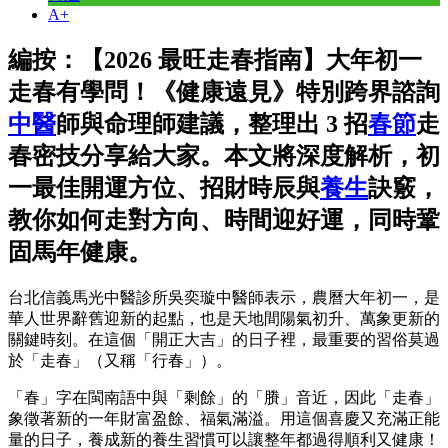
A+
編按：【2026 最旺走春指南】大年初一
走春有學問！《健康遠見》特別跨界諮詢
中醫
師與命理師建議，整理出 3 招
春節
走
春密技分享給大家。本文將深度解析，初
一最佳開運方位、招財時辰與
養生
訣竅，
教你如何走對方向、時間迎好運，同時鞏
固馬年健康。
台北信義馬光中醫診所吳奕璇中醫師表示，農曆大年初一，是
華人世界辭舊迎新的起點，也是天地間陽氣初升、萬象更新的
關鍵時刻。在這個「開正大吉」的日子裡，最重要的習俗莫過
於「走春」（又稱「行春」）。
「春」字在閩南語中與「剩餘」的「賸」音近，因此「走春」
象徵著新的一年財富盈餘、福氣滿溢。用這個喜慶又充滿正能
量的日子，養成新的養生習慣可以讓整年都過得順利又健康！