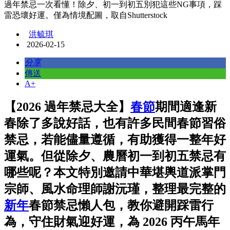
過年禁忌一次看懂！除夕、初一到初五別犯這些NG事項，踩
雷恐壞好運。僅為情境配圖，取自Shutterstock
洪毓琪
2026-02-15
分享
傳送
A+
【2026 過年禁忌大全】
春節
期間適逢新
春除了多說好話，也有許多民間春節習俗
禁忌，若能儘量遵循，有助獲得一整年好
運氣。但從除夕、農曆初一到初五禁忌有
哪些呢？本文特別邀請中華堪輿道派掌門
宗師、風水命理師謝沅瑾，整理最完整的
新年
春節禁忌懶人包，教你避開踩雷行
為，守住財氣迎好運，為 2026 丙午馬年