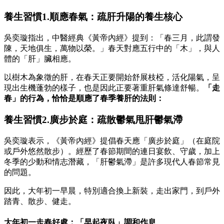
養生習慣1.順應春氣：疏肝升陽的養生核心
吳奕璇指出，中醫經典《黃帝內經》提到：「春三月，此謂發
陳，天地俱生，萬物以榮。」春天對應五行中的「木」，與人
體的「肝」臟相應。
以樹木為象徵的肝，在春天正要開始舒展枝椏，活化陽氣，呈
現出生機蓬勃的樣子，也是因此正要著重肝氣條達舒暢。
「走
春」的行為，恰恰是順應了春季養肝的法則：
養生習慣2.廣步於庭：疏散鬱氣甩肝鬱氣滯
吳奕璇表示，《黃帝內經》提倡春天應「廣步於庭」（在庭院
或戶外悠然散步）。經歷了春節期間的連日宴飲、守歲，加上
冬季的少動和情志潛藏，「肝鬱氣滯」是許多現代人春節常見
的問題。
因此，大年初一早晨，特別適合換上新裝，走出家門，到戶外
踏青、散步、健走。
大年初一走春好處：「早起夜臥」調和作息