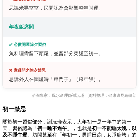
忌諱米甕空空，民間認為會影響整年財運。
年夜飯席間
✅ 必做開運除夕習俗
魚料理需留下頭尾，並留部分菜餚至初一。
❌ 應避開之除夕禁忌
忌諱外人在圍爐時「串門子」（踩年飯）。
諮詢專家：風水命理師謝沅瑾｜資料整理：健康遠見編輯部
初一禁忌
關於初一習俗部分，謝沅瑾表示，大年初一是一年中的第一
天，習俗認為「
初一睡不過午
」，也就是
初一
不能睡太晚，以
及不睡午覺
。坊間甚至有「年初一，男睡田崩，女睡廚垮」的