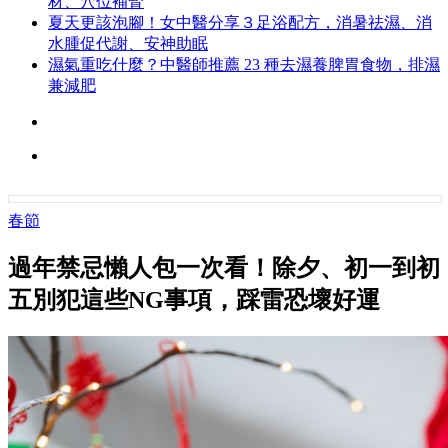
材、穴位補腎
夏天更該泡腳！女中醫分享３足浴配方，消暑祛濕、消
水腫促代謝、安神助眠
濕氣重吃什麼？中醫師推薦 23 種去濕養脾胃食物，排濕
兼減肥
春節
過年禁忌懶人包一次看！除夕、初一到初
五別犯這些NG事項，踩雷恐壞好運