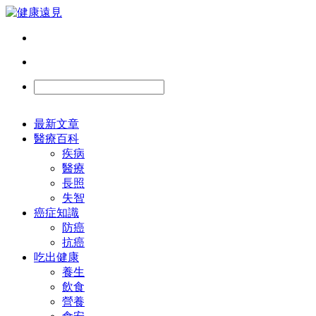
最新文章
醫療百科
疾病
醫療
長照
失智
癌症知識
防癌
抗癌
吃出健康
養生
飲食
營養