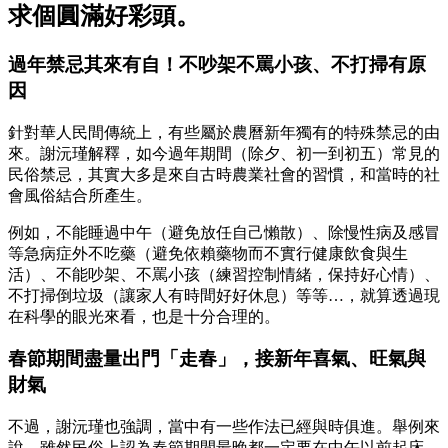
求個圓滿好彩頭。
過年禁忌其來有自！不吵架不罵小孩、不打掃有原
因
針對華人民間傳統上，有些屬於農曆新年獨有的特殊禁忌的由
來。謝沅瑾解釋，如今過年期間（除夕、初一到初五）常見的
民俗禁忌，其實大多是來自古時農業社會的習慣，和當時的社
會風俗結合所產生。
例如，不能睡過中午（避免放任自己懶散）、除慢性病及感冒
等急病症外不吃藥（避免依賴藥物而不實行健康飲食與生
活）、不能吵架、不罵小孩（練習控制情緒，保持好心情）、
不打掃倒垃圾（讓家人有時間好好休息）等等…，就算透過現
在科學的眼光來看，也是十分合理的。
春節期間盡量出門「走春」，接新年喜氣、旺氣與
財氣
不過，謝沅瑾也強調，當中有一些作法已經與時俱進。舉例來
說，雖然民俗上認為春節期間最晚都一定要在中午以前起床。