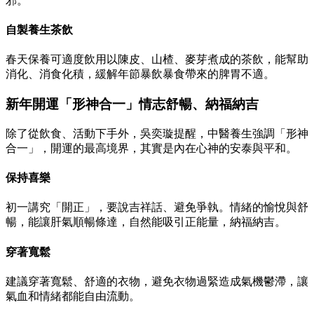
邪。
自製養生茶飲
春天保養可適度飲用以陳皮、山楂、麥芽煮成的茶飲，能幫助
消化、消食化積，緩解年節暴飲暴食帶來的脾胃不適。
新年開運「形神合一」情志舒暢、納福納吉
除了從飲食、活動下手外，吳奕璇提醒，中醫養生強調「形神
合一」，開運的最高境界，其實是內在心神的安泰與平和。
保持喜樂
初一講究「開正」，要說吉祥話、避免爭執。情緒的愉悅與舒
暢，能讓肝氣順暢條達，自然能吸引正能量，納福納吉。
穿著寬鬆
建議穿著寬鬆、舒適的衣物，避免衣物過緊造成氣機鬱滯，讓
氣血和情緒都能自由流動。