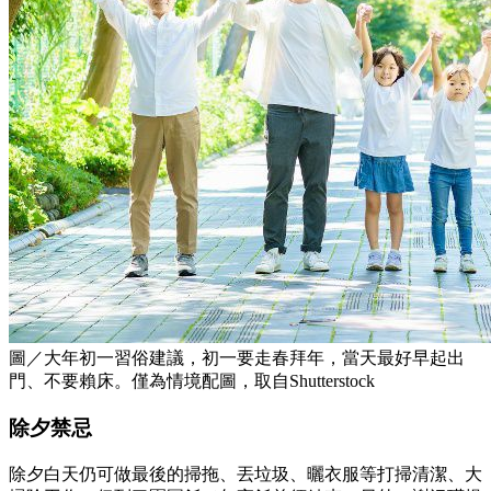
圖／大年初一習俗建議，初一要走春拜年，當天最好早起出
門、不要賴床。僅為情境配圖，取自Shutterstock
除夕禁忌
除夕白天仍可做最後的掃拖、丟垃圾、曬衣服等打掃清潔、大