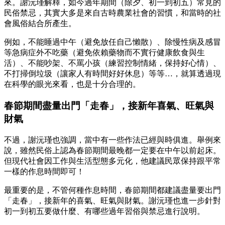
來。謝沅瑾解釋，如今過年期間（除夕、初一到初五）常見的
民俗禁忌，其實大多是來自古時農業社會的習慣，和當時的社
會風俗結合所產生。
例如，不能睡過中午（避免放任自己懶散）、除慢性病及感冒
等急病症外不吃藥（避免依賴藥物而不實行健康飲食與生
活）、不能吵架、不罵小孩（練習控制情緒，保持好心情）、
不打掃倒垃圾（讓家人有時間好好休息）等等…，就算透過現
在科學的眼光來看，也是十分合理的。
春節期間盡量出門「走春」，接新年喜氣、旺氣與
財氣
不過，謝沅瑾也強調，當中有一些作法已經與時俱進。舉例來
說，雖然民俗上認為春節期間最晚都一定要在中午以前起床。
但現代社會因工作與生活型態多元化，他建議民眾保持跟平常
一樣的作息時間即可！
最重要的是，不管何種作息時間，春節期間都建議盡量要出門
「走春」，接新年的喜氣、旺氣與財氣。謝沅瑾也進一步針對
初一到初五要做什麼、有哪些過年習俗與禁忌進行說明。