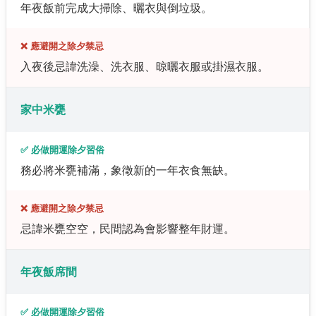
年夜飯前完成大掃除、曬衣與倒垃圾。
❌ 應避開之除夕禁忌
入夜後忌諱洗澡、洗衣服、晾曬衣服或掛濕衣服。
家中米甕
✅ 必做開運除夕習俗
務必將米甕補滿，象徵新的一年衣食無缺。
❌ 應避開之除夕禁忌
忌諱米甕空空，民間認為會影響整年財運。
年夜飯席間
✅ 必做開運除夕習俗