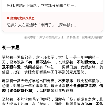
魚料理需留下頭尾，並留部分菜餚至初一。
❌ 應避開之除夕禁忌
忌諱外人在圍爐時「串門子」（踩年飯）。
諮詢專家：風水命理師謝沅瑾｜資料整理：健康遠見編輯部
初一禁忌
關於初一習俗部分，謝沅瑾表示，大年初一是一年中的第一
天，習俗認為「
初一睡不過午
」，也就是
初一
不能睡太晚，以
及不睡午覺
。坊間甚至有「年初一，男睡田崩，女睡廚垮」的
俗語，指初一貪睡會影響整年工作事業與家庭運勢。
建議初一當天最好早起出門走春、
不要賴床
，以免整年懶散、
怠惰，影響新一年的事業運。這天通常也
不會催債或還錢、借
錢（避免財氣外漏）
，以防影響財運與運勢。
至於初一不能洗頭嗎？他解釋，因髮有「發」的諧音之意，且
古人認為人的頭上有「財氣」。因此，坊間普遍流傳
初一不能