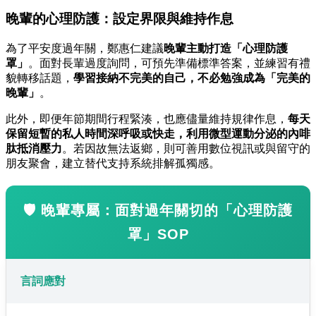
晚輩的心理防護：設定界限與維持作息
為了平安度過年關，鄭惠仁建議
晚輩主動打造「心理防護
罩」
。面對長輩過度詢問，可預先準備標準答案，並練習有禮
貌轉移話題，
學習接納不完美的自己，不必勉強成為「完美的
晚輩」
。
此外，即便年節期間行程緊湊，也應儘量維持規律作息，
每天
保留短暫的私人時間深呼吸或快走，利用微型運動分泌的內啡
肽抵消壓力
。若因故無法返鄉，則可善用數位視訊或與留守的
朋友聚會，建立替代支持系統排解孤獨感。
🛡️ 晚輩專屬：面對過年關切的「心理防護
罩」SOP
言詞應對