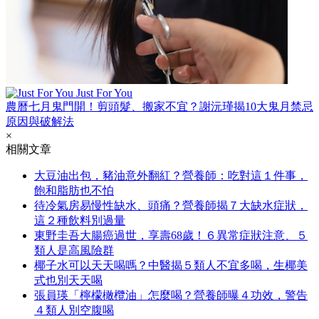
Just For You
農曆七月鬼門開！剪頭髮、搬家不宜？謝沅瑾揭10大鬼月禁忌
原因與破解法
×
相關文章
大豆油出包，豬油意外翻紅？營養師：吃對這１件事，
飽和脂肪也不怕
待冷氣房易慢性缺水、頭痛？營養師揭７大缺水症狀，
這２種飲料別過量
東野圭吾大腸癌過世，享壽68歲！６異常症狀注意、５
類人是高風險群
椰子水可以天天喝嗎？中醫揭５類人不宜多喝，生椰美
式也別天天喝
張員瑛「檸檬橄欖油」怎麼喝？營養師曝４功效，警告
４類人別空腹喝