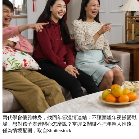
兩代學會優雅轉身，找回年節溫情連結：不讓圍爐年夜飯變戰
場，想對孩子表達關心怎麼說？掌握２關鍵不把年輕人推遠。
僅為情境配圖，取自Shutterstock