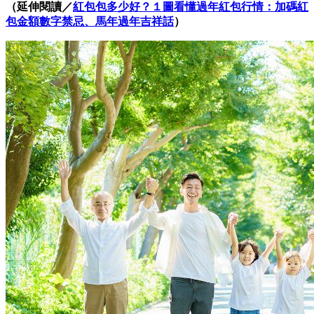
（延伸閱讀／
紅包包多少好？１圖看懂過年紅包行情：加碼紅
包金額數字禁忌、馬年過年吉祥話
）