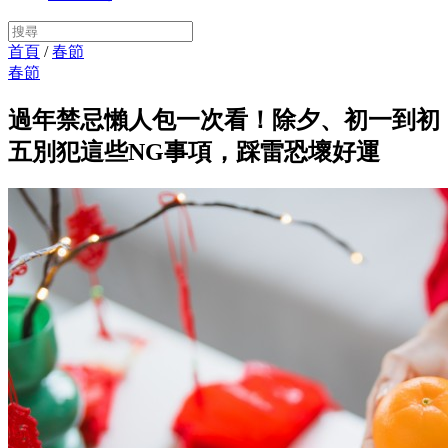
首頁
/
春節
春節
過年禁忌懶人包一次看！除夕、初一到初
五別犯這些NG事項，踩雷恐壞好運