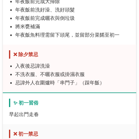
年夜飯前完成大掃除
年夜飯前洗好澡、洗好頭髮
年夜飯前完成曬衣與倒垃圾
將米甕補滿
年夜飯魚料理需留下頭尾，並留部分菜餚至初一
❌ 除夕禁忌
入夜後忌諱洗澡
不洗衣服、不曬衣服或掛濕衣服
忌諱外人在圍爐時「串門子」（踩年飯）
✨ 初一習俗
早起出門走春
❌ 初一禁忌