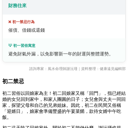
財務往來
❌ 初一禁忌行為
催債、借錢或還錢
💡 初一習俗寓意
避免財氣外漏，以免影響新一年的財運與整體運勢。
諮詢專家：風水命理師謝沅瑾｜資料整理：健康遠見編輯部
初二禁忌
初二習俗以回娘家為主！初二回娘家又稱「回門」，指已經結
婚的女兒回到家中，和家人團圓的日子；女兒會與丈夫一同回
家，探望父母和自己的兄弟姐妹。因此，初二在民間又俗稱
「迎婿日」，娘家會準備豐盛的午宴菜餚，款待女婿中午吃
飯。
初二這天除了回娘家外，關於初二不能做什麼。謝沅瑾也提