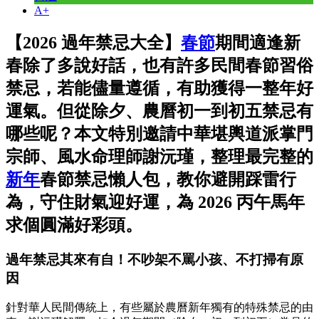
A+
【2026 過年禁忌大全】
春節
期間適逢新
春除了多說好話，也有許多民間春節習俗
禁忌，若能儘量遵循，有助獲得一整年好
運氣。但從除夕、農曆初一到初五禁忌有
哪些呢？本文特別邀請中華堪輿道派掌門
宗師、風水命理師謝沅瑾，整理最完整的
新年
春節禁忌懶人包，教你避開踩雷行
為，守住財氣迎好運，為 2026 丙午馬年
求個圓滿好彩頭。
過年禁忌其來有自！不吵架不罵小孩、不打掃有原
因
針對華人民間傳統上，有些屬於農曆新年獨有的特殊禁忌的由