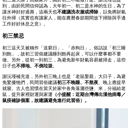
到，由於民間信仰認為，大年初一、初二是水神的生日，為了
讓水神好好過壽，這兩天也
不建議洗衣服或掃除
，以免將財氣
往外掃（其實也有讓家人，能在農曆春節期間放下掃除與手邊
工作好好休息之意）。
初三禁忌
初三這天又被稱作「送窮日」、「赤狗日」。俗話說「初三睡
到飽」，故初三習俗建議睡到飽再起床，可以什麼事都不要
做。另外，從初一到初三，為避免新年財氣容易被掃走，這些
日子也
不掃地、不倒垃圾
。
謝沅瑾補充道，另外初三晚上也是「老鼠娶親」大日子，為避
免驚擾牠們，民間習俗建議
初三不晚睡、不熬夜
、晚上應提早
就寢。古人也習慣在當天於家中各角落灑些鹽、米，分福給老
鼠，提升家裡財運與家運
（小提醒：近期台灣傳出漢他病毒／
鼠疫確診個案，故建議避免進行此習俗）。