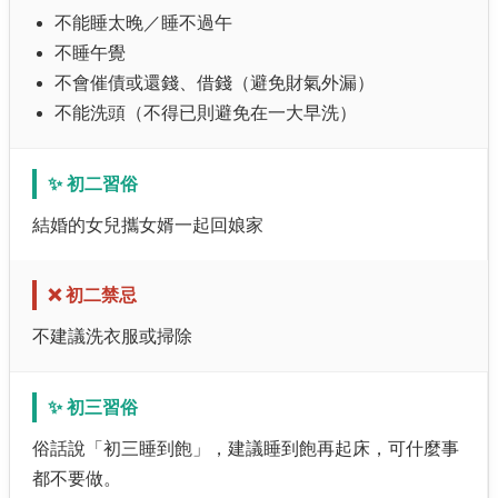
不能睡太晚／睡不過午
不睡午覺
不會催債或還錢、借錢（避免財氣外漏）
不能洗頭（不得已則避免在一大早洗）
✨ 初二習俗
結婚的女兒攜女婿一起回娘家
❌ 初二禁忌
不建議洗衣服或掃除
✨ 初三習俗
俗話說「初三睡到飽」，建議睡到飽再起床，可什麼事
都不要做。