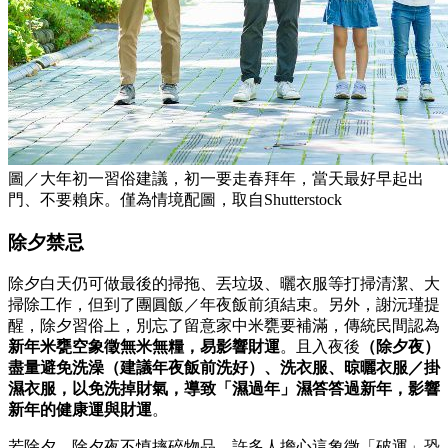
圖／大年初一習俗建議，初一要走春拜年，當天最好早起出
門、不要賴床。僅為情境配圖，取自Shutterstock
除夕禁忌
除夕白天仍可做最後的掃拖、丟垃圾、曬衣服等打掃清潔、大
掃除工作，但到了團圓飯／年夜飯前須結束。另外，謝沅瑾提
醒，除夕習俗上，別忘了留意家中米甕要補滿，傳統民間認為
新年米甕空象徵無米無糧，易影響財運
。且入夜後
（除夕夜）
盡量避免洗澡（建議年夜飯前洗好）、洗衣服、晾曬衣服／掛
濕衣服，以免洗掉財氣，導致「濕過年」濕答答過新年，影響
新年的健康運與財運
。
若除夕、除夕夜不慎摔碎物品，許多人擔心這象徵「破運」恐