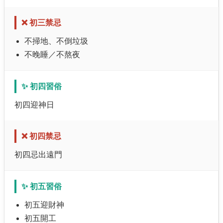
❌ 初三禁忌
不掃地、不倒垃圾
不晚睡／不熬夜
✨ 初四習俗
初四迎神日
❌ 初四禁忌
初四忌出遠門
✨ 初五習俗
初五迎財神
初五開工