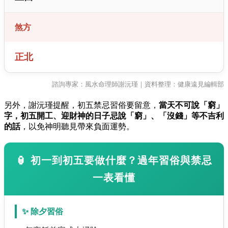
煞方
正北
諮詢專家：風水命理師謝沅瑾｜資料整理：健康遠見編輯部
另外，謝沅瑾提醒，初五禁忌習俗要留意，
當天不可說「窮」
字，初五開工、迎財神的日子忌說「窮」、「沒錢」等不吉利
的話
，以免神明聽見帶來負面運勢。
🏮
初一到初五要做什麼？過年習俗與禁忌
一表看懂
✨ 除夕習俗