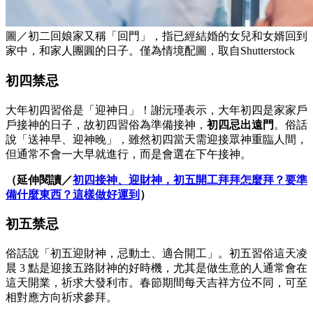
圖／初二回娘家又稱「回門」，指已經結婚的女兒和女婿回到
家中，和家人團圓的日子。僅為情境配圖，取自Shutterstock
初四禁忌
大年初四習俗是「迎神日」！謝沅瑾表示，大年初四是家家戶
戶接神的日子，故初四習俗為準備接神，
初四忌出遠門
。俗話
說「送神早、迎神晚」，雖然初四當天需迎接眾神重臨人間，
但通常不會一大早就進行，而是會選在下午接神。
（延伸閱讀／
初四接神、迎財神，初五開工拜拜怎麼拜？要準
備什麼東西？這樣做好運到
）
初五禁忌
俗話說「初五迎財神，忌動土、適合開工」。初五習俗這天凌
晨 3 點是迎接五路財神的好時機，尤其是做生意的人通常會在
這天開業，祈求大發利市。春節期間每天吉祥方位不同，可至
相對應方向祈求參拜。