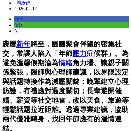
周彥妤
2026-02-12
分享
傳送
A+
農曆
新年
將至，團圓聚會伴隨的密集社
交，常讓人陷入「年節
壓力
症候群」。為
避免溫馨假期淪為
情緒
角力場、讓親子關
係緊張，醫師與心理師建議，以界限設定
與話題轉換作為減壓關鍵：晚輩建立心理
防護，有禮應對過度關切；長輩避開催
婚、薪資等社交地雷，改以美食、旅遊等
輕鬆話題拉近距離。透過專業建議，協助
兩代優雅轉身，找回年節應有的溫情連
結。