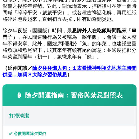
影響之後整年運勢。對此，謝沅瑾表示，摔碎後可在第一個時
間喊「碎碎平安（歲歲平安）」或各種吉祥話化解，再用紅紙
將碎片包裹起來，直到初五丟掉，即有助避開災厄。
除夕年夜飯（團圓飯）時間，最
忌諱外人在吃飯時間跑來「串
門子」
，在民間這種行為又被稱為「踩年飯」，會讓一家人整
年不得安寧。此外，圍爐席間關於「魚」的年菜，也建議盡量
將魚頭和魚尾留下，取其來年有頭有尾的寓意；並適度把部分
年菜留到隔年（初一），象徵來年有「餘」。
（延伸閱讀／
除夕拜拜懶人包：１表看懂神明祖先地基主時間
供品，加碼８大除夕習俗禁忌
）
🏮 除夕開運指南：習俗與禁忌對照表
打掃清潔
✅ 必做開運除夕習俗