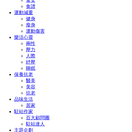
食安
食譜
運動減重
健身
瘦身
運動傷害
樂活心靈
兩性
壓力
人際
紓壓
睡眠
保養抗老
醫美
美容
抗老
品味生活
居家
駐站作家
百大顧問團
駐站達人
主題企劃