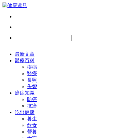
最新文章
醫療百科
疾病
醫療
長照
失智
癌症知識
防癌
抗癌
吃出健康
養生
飲食
營養