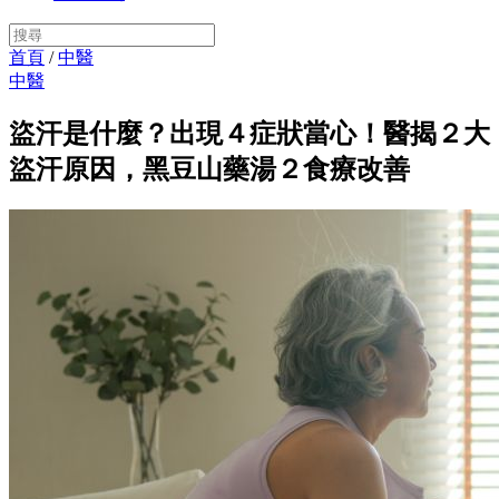
首頁
/
中醫
中醫
盜汗是什麼？出現４症狀當心！醫揭２大
盜汗原因，黑豆山藥湯２食療改善