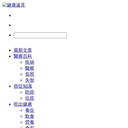
最新文章
醫療百科
疾病
醫療
長照
失智
癌症知識
防癌
抗癌
吃出健康
養生
飲食
營養