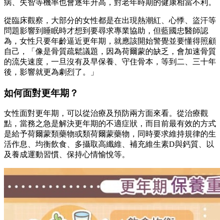
病、失智等機率也會逐年升高，對老年時期的健康相當不利。
從臨床觀察，大部分的女性都是在出現熱潮紅、心悸、盜汗等
問題影響到睡眠時才想到要尋求專業協助，但藍國忠醫師認
為，女性只要年齡逼近更年期，就應該開始警覺並要懂得照顧
自己，「像是骨質疏鬆議題，因為荷爾蒙的缺乏，會加速骨質
的流失速度，一旦沒有及早保養、守住骨本，等到二、三十年
後，影響就更為劇烈了。」
如何面對更年期？
女性面對更年期，可以從治療及預防兩方面來看。從治療觀
點，當務之急是解決更年期的不適症狀，而目前最有效的方式
是給予荷爾蒙類藥物或類荷爾蒙藥物，同時要求維持規律的生
活作息、均衡飲食、多攝取高纖維、補充維生素D與鈣質、以
及養成運動習慣、保持心情愉悅等。