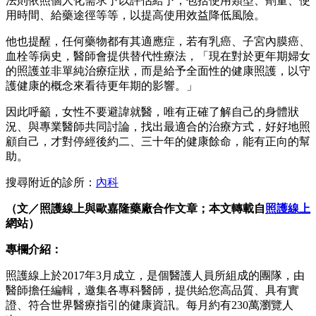
法則依照個人化需求予以評估給予，包括使用類型、劑量、使
用時間、給藥途徑等等，以提高使用效益降低風險。
他也提醒，任何藥物都有其適應症，若有乳癌、子宮內膜癌、
血栓等病史，醫師會提供替代性療法，「現在對於更年期婦女
的照護並非單純治療症狀，而是給予全面性的健康照護，以守
護健康的概念來看待更年期的影響。」
因此呼籲，女性不要避諱就醫，唯有正確了解自己的身體狀
況、與專業醫師共同討論，找出最適合的治療方式，好好地照
顧自己，才對停經後約二、三十年的健康餘命，能有正向的幫
助。
搜尋附近的診所：
內科
（文／照護線上與歐嘉隆藥廠合作文章；本文轉載自
照護線上
網站）
專欄介紹：
照護線上於2017年3月成立，是個醫護人員所組成的團隊，由
醫師擔任編輯，邀集各專科醫師，提供給您高品質、具有實
證、符合世界醫療指引的健康資訊。每月約有230萬瀏覽人