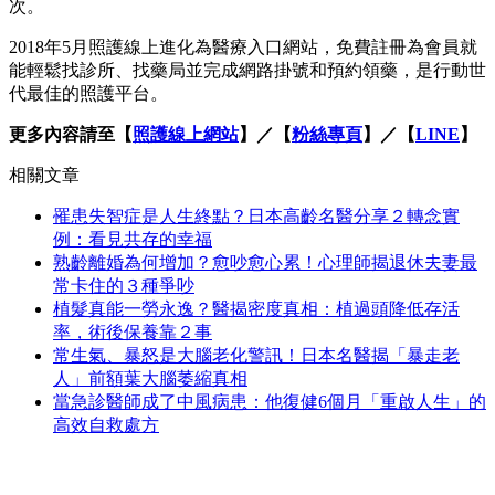
次。
2018年5月照護線上進化為醫療入口網站，免費註冊為會員就
能輕鬆找診所、找藥局並完成網路掛號和預約領藥，是行動世
代最佳的照護平台。
更多內容請至【
照護線上網站
】／【
粉絲專頁
】／【
LINE
】
相關文章
罹患失智症是人生終點？日本高齡名醫分享２轉念實
例：看見共存的幸福
熟齡離婚為何增加？愈吵愈心累！心理師揭退休夫妻最
常卡住的３種爭吵
植髮真能一勞永逸？醫揭密度真相：植過頭降低存活
率，術後保養靠２事
常生氣、暴怒是大腦老化警訊！日本名醫揭「暴走老
人」前額葉大腦萎縮真相
當急診醫師成了中風病患：他復健6個月「重啟人生」的
高效自救處方