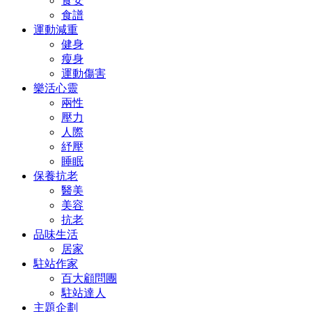
食安
食譜
運動減重
健身
瘦身
運動傷害
樂活心靈
兩性
壓力
人際
紓壓
睡眠
保養抗老
醫美
美容
抗老
品味生活
居家
駐站作家
百大顧問團
駐站達人
主題企劃