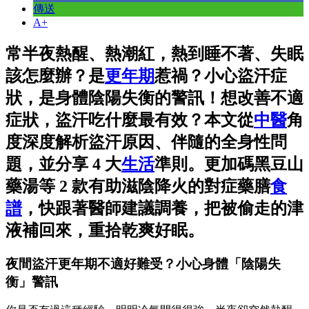
傳送
A+
常半夜熱醒、熱潮紅，熱到睡不著、失眠
該怎麼辦？是
更年期
惹禍？小心盜汗症
狀，是身體陰陽失衡的警訊！想改善不適
症狀，盜汗吃什麼最有效？本文從
中醫
角
度深度解析盜汗原因、伴隨的全身性問
題，並分享 4 大
生活
準則。更加碼黑豆山
藥湯等 2 款有助滋陰降火的對症藥膳
食
譜
，快跟著醫師建議調養，把被偷走的津
液補回來，重拾乾爽好眠。
夜間盜汗更年期不適好難受？小心身體「陰陽失
衡」警訊