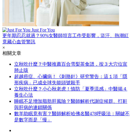
Just For You
更年期忍忍就過？90%女醫師坦言工作受影響，盜汗、熱潮紅
竟藏心血管警訊
×
相關文章
立秋吃什麼？中醫推薦百合雪梨茶食譜，按３大穴位宣
肺止咳
超越癌症、心臟病！《刺胳針》研究警告：這１項「隱
形疾病」已成全球失能頭號殺手
立秋吃什麼？小心秋老虎！慎防「夏季流感」中醫揭４
養生心法
睡眠不足增加脂肪肝風險？醫師解析代謝症候群、打鼾
與肝病的連鎖關係
數羊助眠竟有害？醫師解析哈佛名醫478呼吸法：關鍵不
是數字而是「慢」