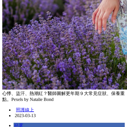
心悸、盜汗、熱潮紅？醫師圖解更年期９大常見症狀、保養重
點。Pexels by Natalie Bond
照護線上
2023-03-13
分享