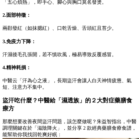
「五心煩熱」，即手心、腳心與胸口莫名發燙。
2.面部特徵：
兩顴發紅（如抹腮紅）、口乾舌燥、舌頭紅且苔少。
3.免疫力下降：
汗濕後毛孔張開，若不慎吹風，極易導致反覆感冒。
4.精神耗損：
中醫云「汗為心之液」，長期盜汗會讓人白天神情疲憊、氣
短、注意力不集中。
盜汗吃什麼？中醫給「濕透族」的２大對症藥膳食
療方
那麼想要改善夜間盜汗問題，該怎麼做呢？朱益智指出，中醫
調理關鍵在於「滋陰降火」，並分享 2 款經典藥膳食療食譜，
能幫助你我找回乾爽好眠：