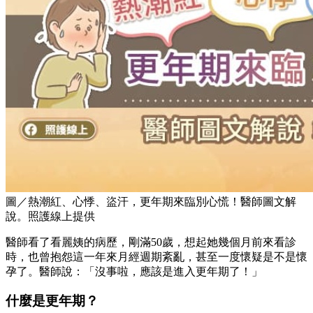
圖／熱潮紅、心悸、盜汗，更年期來臨別心慌！醫師圖文解
說。照護線上提供
醫師看了看麗姨的病歷，剛滿50歲，想起她幾個月前來看診
時，也曾抱怨這一年來月經週期紊亂，甚至一度懷疑是不是懷
孕了。醫師說：「沒事啦，應該是進入更年期了！」
什麼是更年期？