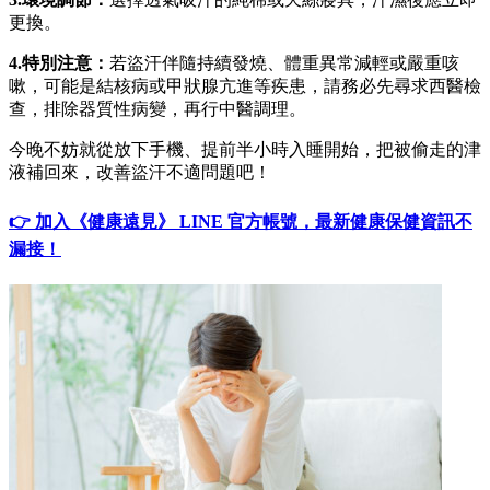
更換。
4.
特別注意：
若盜汗伴隨持續發燒、體重異常減輕或嚴重咳
嗽，可能是結核病或甲狀腺亢進等疾患，請務必先尋求西醫檢
查，排除器質性病變，再行中醫調理。
今晚不妨就從放下手機、提前半小時入睡開始，把被偷走的津
液補回來，改善盜汗不適問題吧！
👉 加入《健康遠見》 LINE 官方帳號，最新健康保健資訊不
漏接！