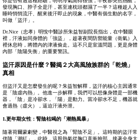
你是否有過這種經驗，明明冷氣開得很強，半夜卻突然熱醒，
發現胸口、脖子全是汗，甚至連枕頭都濕了一半？這種趁人入
睡時悄悄流汗、醒來後汗即止的現象，中醫有個生動的名字，
叫做「盜汗」。
Dr.Nice（忠孝）明悅中醫診所朱益智副院長指出，在中醫眼
裡，汗液如同身體的「強盜」，趁著夜間防禦能量（衛氣）入
裡休息時，將體內的津液偷走。這不只是室溫問題，更是身體
內部「陰陽失衡」的重要警訊。
盜汗原因是什麼？醫揭２大高風險族群的「乾燒」
真相
但盜汗又是怎麼發生的呢？朱益智解釋，盜汗的核心主因通常
是「陰虛內熱」。他進一步解釋，我們可以想像身體是一部機
器，「陰」是冷卻水，「陽」是動力。當冷卻水不足，機器就
會過熱（虛火），逼迫汗液外泄。
1.更年期女性：腎陰枯竭的「潮熱風暴」
隨著荷爾蒙劇變，中醫視之為「腎陰不足」。這時期的盜汗常
伴隨「潮紅」，此時，這股熱氣從胸口直衝臉部，接著全身大