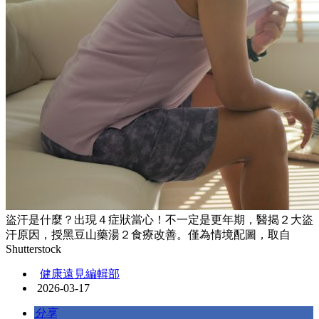
盜汗是什麼？出現４症狀當心！不一定是更年期，醫揭２大盜
汗原因，授黑豆山藥湯２食療改善。僅為情境配圖，取自
Shutterstock
健康遠見編輯部
2026-03-17
分享