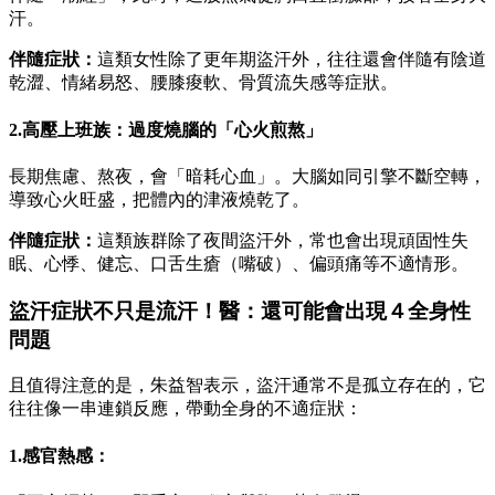
汗。
伴隨症狀：
這類女性除了更年期盜汗外，往往還會伴隨有陰道
乾澀、情緒易怒、腰膝痠軟、骨質流失感等症狀。
2.高壓上班族：過度燒腦的「心火煎熬」
長期焦慮、熬夜，會「暗耗心血」。大腦如同引擎不斷空轉，
導致心火旺盛，把體內的津液燒乾了。
伴隨症狀：
這類族群除了夜間盜汗外，常也會出現頑固性失
眠、心悸、健忘、口舌生瘡（嘴破）、偏頭痛等不適情形。
盜汗症狀不只是流汗！醫：還可能會出現４全身性
問題
且值得注意的是，朱益智表示，盜汗通常不是孤立存在的，它
往往像一串連鎖反應，帶動全身的不適症狀：
1.感官熱感：