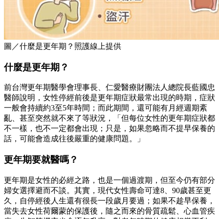
圖／什麼是更年期？照護線上提供
什麼是更年期？
前台灣更年期醫學會理事長、仁愛醫療財團法人總院長藍國忠
醫師說明，女性停經前後是更年期症狀最常出現的時期，症狀
一般會持續約3至5年時間；而此期間，還可能有月經週期紊
亂、甚至突然就不來了等狀況，「但每位女性的更年期症狀都
不一樣，也不一定都會出現；只是，如果忽略而不提早保養的
話，可能會造成往後嚴重的健康問題。」
更年期要就醫嗎？
更年期是女性的必經之路，也是一個過渡期，但至今仍有部分
婦女選擇避而不談。其實，現代女性壽命可達8、90歲甚至更
久，自停經後人生還有很長一段歲月要過；如果不趁早保養，
當失去女性荷爾蒙的保護後，隨之而來的骨質疏鬆、心血管疾