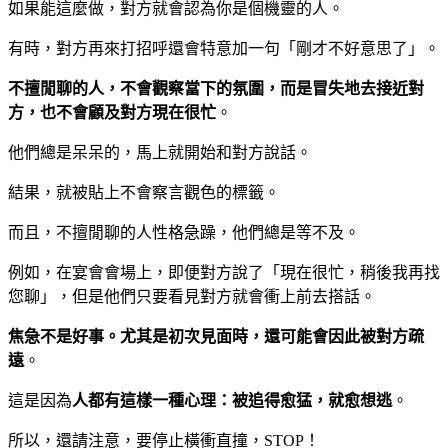
如果能這麼做，對方就會認為你是個機靈的人。
有時，對方再來打招呼還會特意加一句「剛才不好意思了」。
不
擅閒聊的人，不會觀察當下的氛圍，而是冒失地去接近對
方，也不會顧及對方現在很忙
。
他們總是呆
呆
的，馬上就開始和對方說話。
結果，就被貼上不會察言觀色的標籤。
而且，
不
擅閒聊的人性格急躁，他們總是等不及。
例如，在宴會會場上，即便
對方說了
「現在很忙，稍後我再找
您聊」，但是他們只要看見對方就會
衝
上前去搭話。
焦急不是好事。尤其是初次見面時，還可能會因此被對方疏
遠
。
這是因為
人都有這樣一種心理：被追得愈猛，就愈想逃
。
所以，還請注意，要停止橫衝直撞，
STOP
！