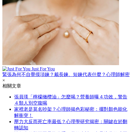
Just For You
緊張為何不自覺摸項鍊？戴長鍊、短鍊代表什麼？心理師解密
×
相關文章
張員瑛「檸檬橄欖油」怎麼喝？營養師曝４功效，警告
４類人別空腹喝
家裡老是莫名吵架？心理師揭色彩秘密：擺對顏色能化
解衝突！
壓力大反而死亡率最低？心理學研究揭密：關鍵在於翻
轉認知