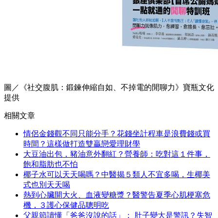
圖／《社交腹肌：鍛鍊伸縮自如、不掉電的閒聊力》寶瓶文化
提供
相關文章
情侶金錢觀不同只能分手？花錢坐計程車是浪費錢或買
時間？這樣做打造雙贏戀愛理財學
大豆油出包，豬油意外翻紅？營養師：吃對這１件事，
飽和脂肪也不怕
椰子水可以天天喝嗎？中醫揭５類人不宜多喝，生椰美
式也別天天喝
熱到心臟開大火、血液變糖漿？醫警告夏季心肌梗塞危
機，３護心保健品聰明吃
父親節讀懂「爸爸沒說的話」： 肚子變大是警訊？失智