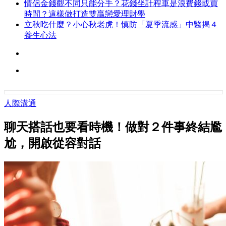
情侶金錢觀不同只能分手？花錢坐計程車是浪費錢或買
時間？這樣做打造雙贏戀愛理財學
立秋吃什麼？小心秋老虎！慎防「夏季流感」中醫揭４
養生心法
人際溝通
聊天搭話也要看時機！做對２件事終結尷
尬，開啟從容對話