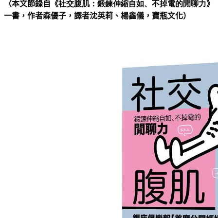
（本文節錄自
《
社交腹肌：鍛鍊伸縮自如、不掉電的閒聊力
》
一書，
作者森優子，譯者沈英莉、楊鑫儀，寶瓶文化
）