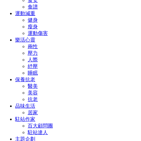
食安
食譜
運動減重
健身
瘦身
運動傷害
樂活心靈
兩性
壓力
人際
紓壓
睡眠
保養抗老
醫美
美容
抗老
品味生活
居家
駐站作家
百大顧問團
駐站達人
主題企劃