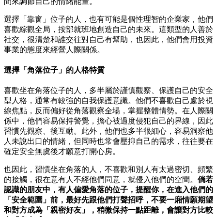
間來調節自己的情緒能量。
選擇「靠窗」位子的人，也有可能是個性理智的企業家，他們
喜歡綜觀全局，按部就班地創造自己的未來。這類型的人善於
社交，很清楚和誰交往對自己有幫助，也因此，他們會用投資
事業的態度來經營人際關係。
選擇「角落位子」的人格特質
喜歡坐在角落位子的人，多半屬於謹慎觀察、保護自己的安全
型人格，通常有較強的自我保護意識。他們不喜歡自己處於視
線焦點，反而偏好從角落觀察全場，掌握整體情勢。在人際關
係中，他們容易保持警覺，擔心被過度侵犯自己的界線，因此
習慣先觀察、後互動。此外，他們也多半很細心，容易洞察他
人未說出口的情緒，但同時也常會壓抑自己的需求，往往要在
確定安全無虞後才願意打開心房。
也因此，習慣坐在角落的人，不喜歡和別人有太過密切、頻繁
的接觸，很在意有人不經他們同意，就侵入他們的空間。
倘若
認識的朋友中，有人偏愛角落的位子，提醒你，在進入他們的
「安全範圍」前，最好先跟他們打聲招呼，不要一廂情願期望
和對方成為「親密好友」，稍微保持一點距離，會讓對方比較