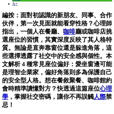
A+
編按：面對初認識的新朋友、同事、合作
伙伴，第一次見面就能看穿性格？心理師
指出，一個人在餐廳、
咖啡
廳或咖啡店挑
選座位的習慣，其實深度反映了其人格特
質。無論是直奔靠窗位還是躲進角落，這
些選擇透露了社交中的安全感與個性。本
文解析 4 種常見座位偏好：愛坐窗邊可能
是理智企業家，偏好角落則多為保護自己
的安全型人格。想在餐敘聚餐、咖啡館約
會時精準讀懂對方？快透過這篇座位
心理
學
，掌握社交密碼，讓你不再誤觸
人際
禁
忌！