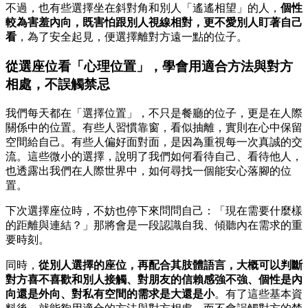
不過，也有些選擇坐在斜對角和別人「遙遙相望」的人，
個性
較為害羞內向，既害怕跟別人視線相對，更不愛別人盯著自己
看
，為了安全起見，便選擇離對方遠一點的位子。
從選座位看「心理位置」，學會用適合方法與對方
相處，不誤觸禁忌
我們每天都在「選擇位置」，不只是餐廳的位子，更是在人際
關係中的位置。有些人習慣靠窗，看似抽離，實則在心中保留
空間給自己。有些人偏好面對面，是因為重視每一次真誠的交
流。這些微小的選擇，說明了我們如何看待自己、看待他人，
也透露出我們在人際世界中，如何尋找一個能安心落腳的位
置。
下次選擇座位時，不妨也停下來問問自己：「現在需要什麼樣
的距離與連結？」那將會是一段認識自我、傾聽內在需求的重
要時刻。
同時，
從別人選擇的座位，再配合其肢體語言，大概可以判斷
對方喜不喜歡和別人接觸、對朋友的信賴感強不強、個性是內
向還是外向、對私有空間的需求是大還是小
。有了這些基本資