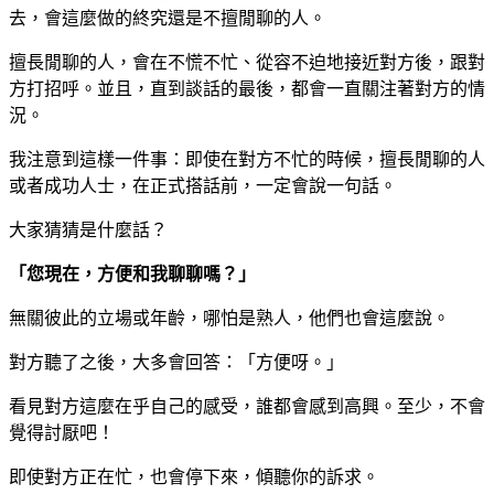
去，會這麼做的終究還是
不
擅閒聊的人。
擅長閒聊的人，會在不慌不忙、從容不迫地接近對方後，跟對
方打招呼。並且，直到談話的最後，都會一直關注著對方的情
況。
我注意到這樣一件事：即使在對方不忙的時候，擅長閒聊的人
或者成功人士，在正式搭話前，一定會說一句話。
大家猜猜是什麼話？
「您現在，方便和我聊聊嗎？」
無關彼此的立場或年齡，哪怕是熟人，他們也會這麼說。
對方聽了之後，大多會回答：「
方便呀
。」
看見對方這麼在乎自己的感受，誰都會感到高興。至少，不會
覺得討厭吧！
即使對方正在忙，也會停下來，傾聽你的訴求。