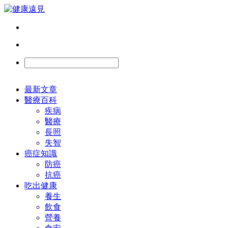
最新文章
醫療百科
疾病
醫療
長照
失智
癌症知識
防癌
抗癌
吃出健康
養生
飲食
營養