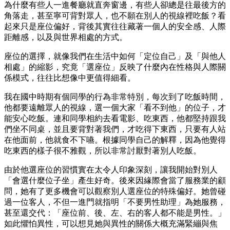
為什麼有些人一進餐廳就直奔窗邊，有些人卻總是往最後方的
角落走，甚至寧可背對眾人，也不願在別人的視線裡吃飯？看
起來只是座位偏好，背後其實往往藏著一個人的安全感、人際
距離感，以及與世界相處的方式。
座位的選擇，就像我們在生活中如何「定位自己」及「與他人
相處」的縮影，究竟「選座位」反映了什麼內在性格與人際關
係模式，往往比想像中更值得細看。
我在國中時期有個同學的行為非常特別，每次到了吃飯時間，
他都要遠離眾人的視線，選一個大家「看不到他」的位子，才
能安心吃飯。連和同學相約去看電影、吃東西，他都堅持跟我
們坐不同桌，並且要背對著我們，才吃得下東西，只要有人站
在他面前，他就食不下嚥。根據同學自己的解釋，因為他覺得
吃東西的樣子很不雅觀，所以非常討厭對著別人吃飯。
由於他選座位的習慣實在太令人印象深刻，讓我開始對別人
「會選什麼位子坐」產生好奇。後來因緣際會當了服務業的顧
問，她有了更多機會可以觀察別人選座位的特殊偏好。她曾碰
過一位客人，不但一進門就指明「不要男性助理」為她服務，
甚至還交代：「座位前、後、左、右的客人都不能是男性。」
如此懼怕異性，可以想見她與異性的關係大概充滿緊繃與焦