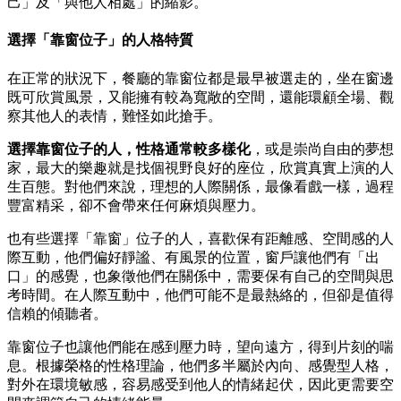
己」及「與他人相處」的縮影。
選擇「靠窗位子」的人格特質
在正常的狀況下，餐廳的靠窗位都是最早被選走的，坐在窗邊
既可欣賞風景，又能擁有較為寬敞的空間，還能環顧全場、觀
察其他人的表情，難怪如此搶手。
選擇靠窗位子的人，性格通常較多樣化
，或是崇尚自由的夢想
家，最大的樂趣就是找個視野良好的座位，欣賞真實上演的人
生百態。對他們來說，理想的人際關係，最像看戲一樣，過程
豐富精采，卻不會帶來任何麻煩與壓力。
也有些選擇「靠窗」位子的人，喜歡保有距離感、空間感的人
際互動，他們偏好靜謐、有風景的位置，窗戶讓他們有「出
口」的感覺，也象徵他們在關係中，需要保有自己的空間與思
考時間。在人際互動中，他們可能不是最熱絡的，但卻是值得
信賴的傾聽者。
靠窗位子也讓他們能在感到壓力時，望向遠方，得到片刻的喘
息。根據榮格的性格理論，他們多半屬於內向、感覺型人格，
對外在環境敏感，容易感受到他人的情緒起伏，因此更需要空