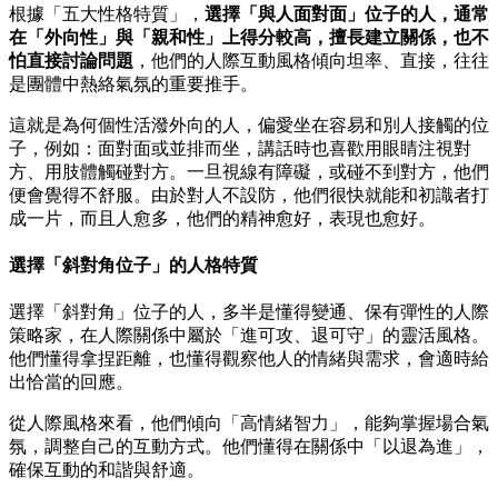
根據「五大性格特質」，
選擇「與人面對面」位子的人，通常
在「外向性」與「親和性」上得分較高，擅長建立關係，也不
怕直接討論問題
，他們的人際互動風格傾向坦率、直接，往往
是團體中熱絡氣氛的重要推手。
這就是為何個性活潑外向的人，偏愛坐在容易和別人接觸的位
子，例如：面對面或並排而坐，講話時也喜歡用眼睛注視對
方、用肢體觸碰對方。一旦視線有障礙，或碰不到對方，他們
便會覺得不舒服。由於對人不設防，他們很快就能和初識者打
成一片，而且人愈多，他們的精神愈好，表現也愈好。
選擇「斜對角位子」的人格特質
選擇「斜對角」位子的人，多半是懂得變通、保有彈性的人際
策略家，在人際關係中屬於「進可攻、退可守」的靈活風格。
他們懂得拿捏距離，也懂得觀察他人的情緒與需求，會適時給
出恰當的回應。
從人際風格來看，他們傾向「高情緒智力」，能夠掌握場合氣
氛，調整自己的互動方式。他們懂得在關係中「以退為進」，
確保互動的和諧與舒適。