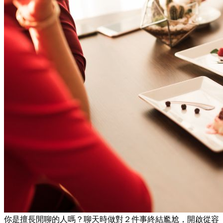
你是擅長閒聊的人嗎？聊天時做對２件事終結尷尬，開啟從容