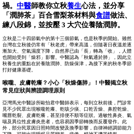
禍。
中醫
師教你立秋
養生
心法，並分享
「潤肺茶」百合雪梨茶材料與
食譜
做法、
練八段錦，並按壓 3 大穴位養陰潤肺。
立秋是二十四節氣中的第十三個節氣，也是秋季的開始。雖然
台灣在立秋後仍常有「秋老虎」帶來高溫，但隨著日夜溫差逐
漸加大、空氣濕度下降，自然界已由「長」轉為「收」，人體
也開始受到「燥邪」影響。中醫認為「秋氣通於肺」，因此立
秋養生的重點在於養陰潤肺、防燥保津，為接下來的秋冬季節
打好健康基礎。
喉嚨、皮膚乾癢？小心「秋燥傷肺」！中醫揭立秋
常見症狀與辨證調理原則
亞灣馬光中醫診所歐怡君中醫師表示，每到立秋前後，門診常
見不少民眾出現喉嚨乾癢、乾咳少痰、口乾舌燥、鼻腔乾燥、
嘴唇乾裂、皮膚乾癢，甚至排便不順等症狀。過敏性鼻炎、氣
喘及異位性皮膚炎患者，也容易因季節轉換而反覆發作。此
外，部分民眾因日照時間改變及換季影響，自律神經調節能力