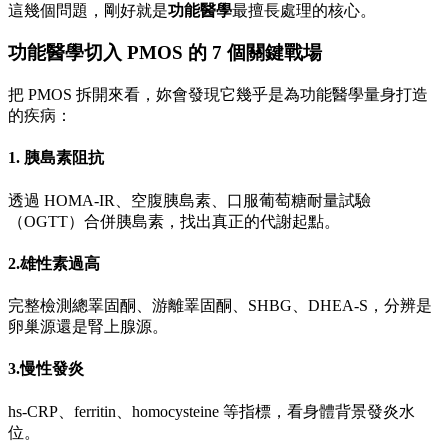
這幾個問題，剛好就是
功能醫學
最擅長處理的核心。
功能醫學切入 PMOS 的 7 個關鍵戰場
把 PMOS 拆開來看，妳會發現它幾乎是為功能醫學量身打造
的疾病：
1. 胰島素阻抗
透過 HOMA-IR、空腹胰島素、口服葡萄糖耐量試驗
（OGTT）合併胰島素，找出真正的代謝起點。
2.雄性素過高
完整檢測總睪固酮、游離睪固酮、SHBG、DHEA-S，分辨是
卵巢源還是腎上腺源。
3.慢性發炎
hs-CRP、ferritin、homocysteine 等指標，看身體背景發炎水
位。