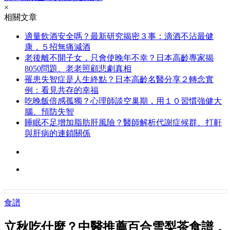
×
相關文章
適量飲酒安全嗎？最新研究揭密３事：滴酒不沾最健
康，５招無痛減酒
老後離不開子女，只會使晚年不幸？日本高齡專家揭
8050問題、老老照顧悲劇真相
罹患失智症是人生終點？日本高齡名醫分享２轉念實
例：看見共存的幸福
吃晚飯倍感孤獨？心理師談空巢期，用１０習慣強健大
腦、預防失智
睡眠不足增加脂肪肝風險？醫師解析代謝症候群、打鼾
與肝病的連鎖關係
食譜
立秋吃什麼？中醫推薦百合雪梨茶食譜，