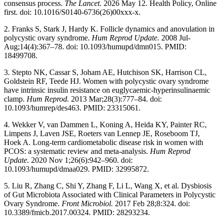
consensus process.
The Lancet.
2026 May 12. Health Policy, Online
first. doi: 10.1016/S0140-6736(26)00xxx-x.
2. Franks S, Stark J, Hardy K. Follicle dynamics and anovulation in
polycystic ovary syndrome.
Hum Reprod Update.
2008 Jul-
Aug;14(4):367–78. doi: 10.1093/humupd/dmn015. PMID:
18499708.
3. Stepto NK, Cassar S, Joham AE, Hutchison SK, Harrison CL,
Goldstein RF, Teede HJ. Women with polycystic ovary syndrome
have intrinsic insulin resistance on euglycaemic-hyperinsulinaemic
clamp.
Hum Reprod.
2013 Mar;28(3):777–84. doi:
10.1093/humrep/des463. PMID: 23315061.
4. Wekker V, van Dammen L, Koning A, Heida KY, Painter RC,
Limpens J, Laven JSE, Roeters van Lennep JE, Roseboom TJ,
Hoek A. Long-term cardiometabolic disease risk in women with
PCOS: a systematic review and meta-analysis.
Hum Reprod
Update.
2020 Nov 1;26(6):942–960. doi:
10.1093/humupd/dmaa029. PMID: 32995872.
5. Liu R, Zhang C, Shi Y, Zhang F, Li L, Wang X, et al. Dysbiosis
of Gut Microbiota Associated with Clinical Parameters in Polycystic
Ovary Syndrome.
Front Microbiol.
2017 Feb 28;8:324. doi:
10.3389/fmicb.2017.00324. PMID: 28293234.