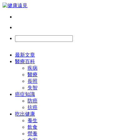
最新文章
醫療百科
疾病
醫療
長照
失智
癌症知識
防癌
抗癌
吃出健康
養生
飲食
營養