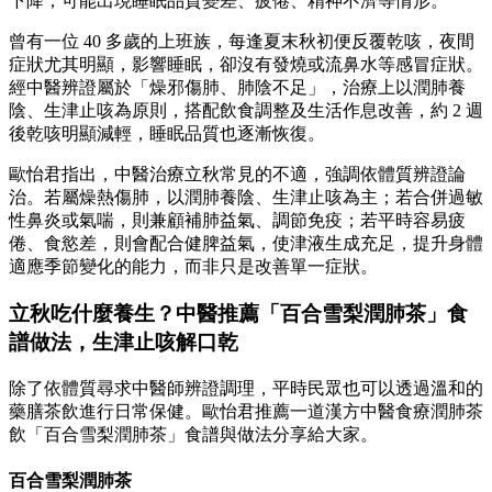
下降，可能出現睡眠品質變差、疲倦、精神不濟等情形。
曾有一位 40 多歲的上班族，每逢夏末秋初便反覆乾咳，夜間
症狀尤其明顯，影響睡眠，卻沒有發燒或流鼻水等感冒症狀。
經中醫辨證屬於「燥邪傷肺、肺陰不足」，治療上以潤肺養
陰、生津止咳為原則，搭配飲食調整及生活作息改善，約 2 週
後乾咳明顯減輕，睡眠品質也逐漸恢復。
歐怡君指出，中醫治療立秋常見的不適，強調依體質辨證論
治。若屬燥熱傷肺，以潤肺養陰、生津止咳為主；若合併過敏
性鼻炎或氣喘，則兼顧補肺益氣、調節免疫；若平時容易疲
倦、食慾差，則會配合健脾益氣，使津液生成充足，提升身體
適應季節變化的能力，而非只是改善單一症狀。
立秋吃什麼養生？中醫推薦「百合雪梨潤肺茶」食
譜做法，生津止咳解口乾
除了依體質尋求中醫師辨證調理，平時民眾也可以透過溫和的
藥膳茶飲進行日常保健。歐怡君推薦一道漢方中醫食療潤肺茶
飲「百合雪梨潤肺茶」食譜與做法分享給大家。
百合雪梨潤肺茶