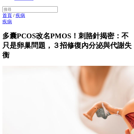
首頁
/
疾病
疾病
多囊PCOS改名PMOS！刺胳針揭密：不
只是卵巢問題，３招修復內分泌與代謝失
衡