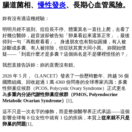
腸道菌相、
慢性發炎
、長期心血管風險。
妳有沒有過這種經驗：
明明月經不規則、痘痘長不停、體重莫名一直往上爬，去看了
好幾位醫師，超音波卻被告知「卵巢看起來還算正常」，最後
得到一句「再觀察看看」。 身邊朋友也有類似困擾，有人被
診斷成多囊、有人被排除，但症狀其實大同小異。 妳開始懷
疑——「到底什麼才是多囊？這個病名是不是哪裡怪怪的？」
我想直接告訴妳：妳的直覺沒有錯。
2026 年 5 月，《LANCET》發表了一份歷時數年、跨越 56 個
國際組織、回收超過 1 萬 4360 份問卷的全球專家共識：多囊
性卵巢症候群（PCOS, Polycystic Ovary Syndrome）正式更名
為
多重內分泌代謝性卵巢症候群（
PMOS, Polyendocrine
Metabolic Ovarian Syndrome
）
[1]。
這不只是一次名字的修飾，而是整個醫學界正式承認——這個
影響全球每 8 位女性中就有 1 位的疾病，本質上
從來就不只是
卵巢的問題
[1]。