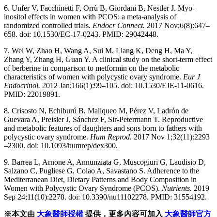
6. Unfer V, Facchinetti F, Orrù B, Giordani B, Nestler J. Myo-
inositol effects in women with PCOS: a meta-analysis of
randomized controlled trials.
Endocr Connect.
2017 Nov;6(8):647–
658. doi: 10.1530/EC-17-0243. PMID: 29042448.
7. Wei W, Zhao H, Wang A, Sui M, Liang K, Deng H, Ma Y,
Zhang Y, Zhang H, Guan Y. A clinical study on the short-term effect
of berberine in comparison to metformin on the metabolic
characteristics of women with polycystic ovary syndrome.
Eur J
Endocrinol.
2012 Jan;166(1):99–105. doi: 10.1530/EJE-11-0616.
PMID: 22019891.
8. Crisosto N, Echiburú B, Maliqueo M, Pérez V, Ladrón de
Guevara A, Preisler J, Sánchez F, Sir-Petermann T. Reproductive
and metabolic features of daughters and sons born to fathers with
polycystic ovary syndrome.
Hum Reprod.
2017 Nov 1;32(11):2293
–2300. doi: 10.1093/humrep/dex300.
9. Barrea L, Arnone A, Annunziata G, Muscogiuri G, Laudisio D,
Salzano C, Pugliese G, Colao A, Savastano S. Adherence to the
Mediterranean Diet, Dietary Patterns and Body Composition in
Women with Polycystic Ovary Syndrome (PCOS).
Nutrients.
2019
Sep 24;11(10):2278. doi: 10.3390/nu11102278. PMID: 31554192.
※本文由
大象醫師授權
提供，更多內容可加入
大象醫師官方