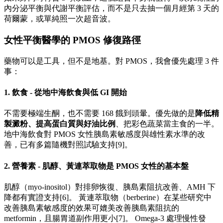
內分泌平衡與代謝平衡評估，而不是只去抽一個月經第 3 天的
荷爾蒙，或單純照一次超音波。
女性平衡醫學的 PMOS 修復路徑
藥物可以是工具，但不是地基。對 PMOS，我會優先處理 3 件
事：
1. 飲食 - 從地中海飲食與低 GI 開始
不需要極端生酮，也不需要 168 餓到頭暈。優先做的是
降低精
製澱粉、提高蛋白質與好油比例
、把彩色蔬菜當主食的一半。
地中海飲食對 PMOS 女性胰島素敏感度與雄性素水準的改
善，已有多篇隨機對照試驗支持[9]。
2. 營養素 - 肌醇、黃連萃取物是 PMOS 女性的基本盤
肌醇（myo-inositol）對排卵恢復、胰島素阻抗改善、AMH 下
降都有實證支持[6]。 黃連萃取物（berberine）在某些研究中
改善胰島素敏感度的效果可媲美改善胰島素阻抗的
metformin，且腸胃道副作用更小[7]。 Omega-3 處理慢性發