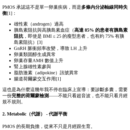
PMOS 承認這不是單一卵巢疾病，而是
多條內分泌軸線同時失
衡
[1]：
雄性素（androgen）過高
胰島素阻抗與高胰島素血症（
高達
85%
的患者有胰島素
阻抗
，即使是 BMI ≤ 25 的瘦型患者，也有約 75% 有胰
島素阻抗）[3]
GnRH 脈衝頻率改變，導致 LH 上升
卵巢類固醇生成異常
卵巢存量AMH 數值上升
腎上腺雄性素參與
脂肪激素（adipokine）訊號異常
腸道荷爾蒙交互作用[1]
這也是為什麼這幾年我不停在臨床上宣導：要診斷多囊，需要
一份
完整的荷爾蒙檢測
——不能只看超音波，也不能只看月經
規不規則。
2. Metabolic（代謝） - 代謝平衡
PMOS 的長期負擔，從來不只是月經跟生育。