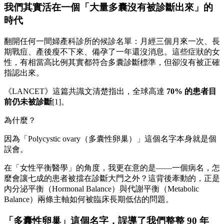
我們其實活在一個「大量多囊沒有被診斷出來」的
時代
翻開任何一間婦產科診所的候診名單：月經三個月來一次、長
期戰痘、產後瘦不下來、備孕了一年還沒消息。這些症狀的女
性，有相當高比例其實都符合多囊診斷標準，但卻沒有被正確
指認出來。
《LANCET》這篇共識文清楚指出，全球高達
70%
的患者目
前仍未被診斷
[1]。
為什麼？
因為「Polycystic ovary（多囊性卵巢）」這個名字本身就是個
誤會。
在「女性平衡醫學」的角度，我更在意的是——一個病名，怎
麼會讓七成的患者被擋在診斷大門之外？這背後牽動的，正是
內分泌平衡（Hormonal Balance）與代謝平衡（Metabolic
Balance）兩條主軸如何被臨床長期低估的問題。
「多囊性卵巢」這個名字，誤導了我們整整 90 年