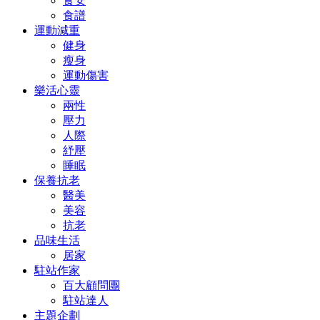
食安
食譜
運動減重
健身
瘦身
運動傷害
樂活心靈
兩性
壓力
人際
紓壓
睡眠
保養抗老
醫美
美容
抗老
品味生活
居家
駐站作家
百大顧問團
駐站達人
主題企劃