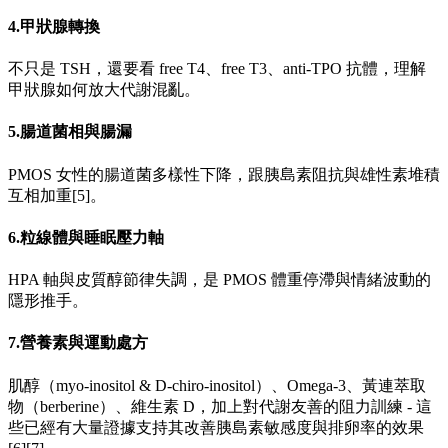
4.甲狀腺轉換
不只是 TSH，還要看 free T4、free T3、anti-TPO 抗體，理解
甲狀腺如何放大代謝混亂。
5.腸道菌相與腸漏
PMOS 女性的腸道菌多樣性下降，跟胰島素阻抗與雄性素堆積
互相加重[5]。
6.粒線體與睡眠壓力軸
HPA 軸與皮質醇節律失調，是 PMOS 體重停滯與情緒波動的
隱形推手。
7.營養素與運動處方
肌醇（myo-inositol & D-chiro-inositol）、Omega-3、黃連萃取
物（berberine）、維生素 D，加上對代謝友善的阻力訓練 - 這
些已經有大量證據支持其改善胰島素敏感度與排卵率的效果