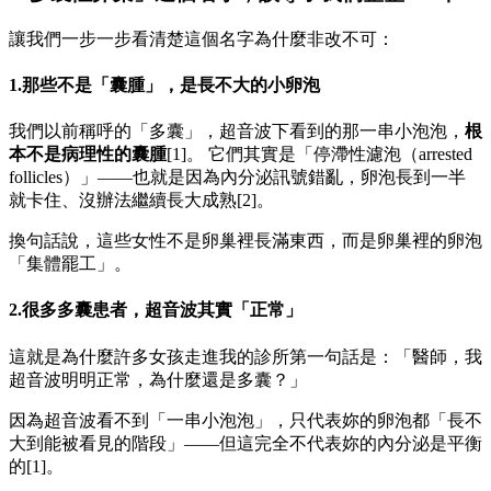
讓我們一步一步看清楚這個名字為什麼非改不可：
1.那些不是「囊腫」，是長不大的小卵泡
我們以前稱呼的「多囊」，超音波下看到的那一串小泡泡，
根
本不是病理性的囊腫
[1]。 它們其實是「停滯性濾泡（arrested
follicles）」——也就是因為內分泌訊號錯亂，卵泡長到一半
就卡住、沒辦法繼續長大成熟[2]。
換句話說，這些女性不是卵巢裡長滿東西，而是卵巢裡的卵泡
「集體罷工」。
2.很多多囊患者，超音波其實「正常」
這就是為什麼許多女孩走進我的診所第一句話是：「醫師，我
超音波明明正常，為什麼還是多囊？」
因為超音波看不到「一串小泡泡」，只代表妳的卵泡都「長不
大到能被看見的階段」——但這完全不代表妳的內分泌是平衡
的[1]。