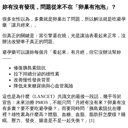
妳有沒有發現，問題從來不在「卵巢有泡泡」？
很多女性以為，多囊就是卵巢出了問題，所以解法就是吃避孕
藥「讓月經來」。
但真正的關鍵是：當引擎還在燒，光是讓油表看起來正常，沒
辦法改變車子真正的問題。
避孕藥可以讓妳每個月「看起來」有月經，但它沒辦法幫妳
——
修復胰島素阻抗
拉下持續分泌的雄性素
改善慢性發炎背景
降低未來糖尿病與心血管風險
這也是為什麼《LANCET》共識文的最後一段話，幾乎等於
宣告：未來治療 PMOS，不能只問「月經有沒有來？卵巢有沒
有多囊？要不要吃避孕藥？」而要同時問「胰島素阻抗在哪
裡？雄性素為什麼高？體脂、血糖、血脂、脂肪肝怎麼樣？睡
眠、壓力、發炎、腸道是不是一起失衡？」[1]