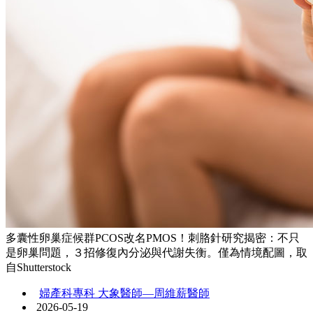
多囊性卵巢症候群PCOS改名PMOS！刺胳針研究揭密：不只
是卵巢問題，３招修復內分泌與代謝失衡。僅為情境配圖，取
自Shutterstock
婦產科專科 大象醫師—周維薪醫師
2026-05-19