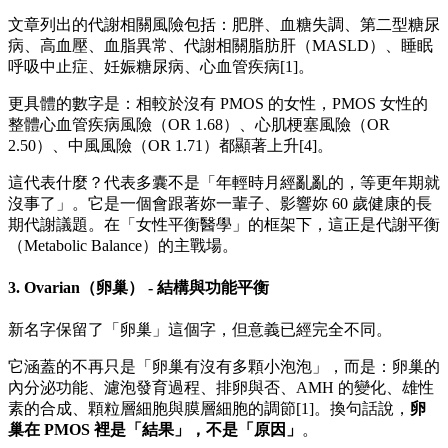
文章列出的代謝相關風險包括：肥胖、血糖失調、第二型糖尿
病、高血壓、血脂異常、代謝相關脂肪肝（MASLD）、睡眠
呼吸中止症、妊娠糖尿病、心血管疾病[1]。
更具體的數字是：相較於沒有 PMOS 的女性，PMOS 女性的
整體心血管疾病風險（OR 1.68）、心肌梗塞風險（OR
2.50）、中風風險（OR 1.71）都顯著上升[4]。
這代表什麼？代表多囊不是「年輕時月經亂亂的，等更年期就
沒事了」。它是一個會跟著妳一輩子、影響妳 60 歲健康的長
期代謝議題。在「女性平衡醫學」的框架下，這正是代謝平衡
（Metabolic Balance）的主戰場。
3. Ovarian（卵巢） - 結構與功能平衡
新名字保留了「卵巢」這個字，但意義已經完全不同。
它涵蓋的不再只是「卵巢有沒有多顆小泡泡」，而是：卵巢的
內分泌功能、濾泡發育過程、排卵與否、AMH 的變化、雄性
素的合成、顆粒層細胞與膜層細胞的調節[1]。換句話說，
卵
巢在
PMOS
裡是「結果」，不是「原因」
。