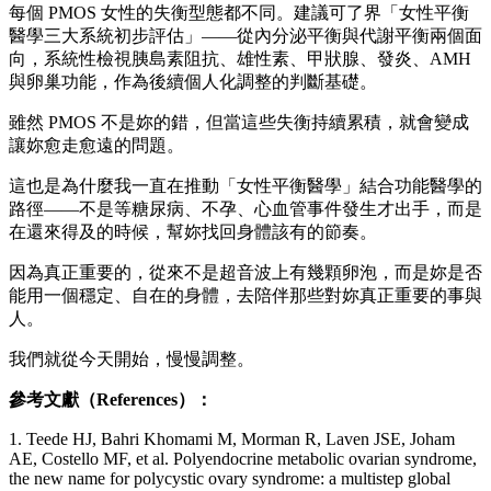
每個 PMOS 女性的失衡型態都不同。建議可了界「女性平衡
醫學三大系統初步評估」——從內分泌平衡與代謝平衡兩個面
向，系統性檢視胰島素阻抗、雄性素、甲狀腺、發炎、AMH
與卵巢功能，作為後續個人化調整的判斷基礎。
雖然 PMOS 不是妳的錯，但當這些失衡持續累積，就會變成
讓妳愈走愈遠的問題。
這也是為什麼我一直在推動「女性平衡醫學」結合功能醫學的
路徑——不是等糖尿病、不孕、心血管事件發生才出手，而是
在還來得及的時候，幫妳找回身體該有的節奏。
因為真正重要的，從來不是超音波上有幾顆卵泡，而是妳是否
能用一個穩定、自在的身體，去陪伴那些對妳真正重要的事與
人。
我們就從今天開始，慢慢調整。
參考文獻（
References
）：
1. Teede HJ, Bahri Khomami M, Morman R, Laven JSE, Joham
AE, Costello MF, et al. Polyendocrine metabolic ovarian syndrome,
the new name for polycystic ovary syndrome: a multistep global