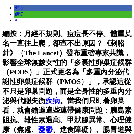
分享
傳送
A+
編按：月經不規則、痘痘長不停、體重莫
名一直往上爬，卻查不出原因？《刺胳
針》（The Lancet）發布重磅專家共識，
影響全球無數女性的「多囊性卵巢症候群
（PCOS）」正式更名為「多重內分泌代
謝性卵巢症候群（PMOS）」，承認這從
不只是卵巢問題，而是全身性的多重內分
泌與代謝失衡
疾病
。當我們只盯著卵巢
看，就會錯過這些連帶健康問題：胰島素
阻抗、雄性素過高、甲狀腺異常、心理健
康（焦慮、
憂鬱
、進食障礙）、腸胃道與