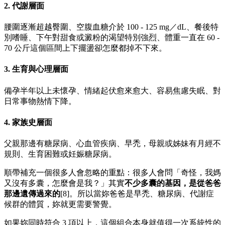
2. 代謝層面
腰圍逐漸超越臀圍、空腹血糖介於 100 - 125 mg／dL、餐後特
別嗜睡、下午對甜食或澱粉的渴望特別強烈、體重一直在 60 -
70 公斤這個區間上下擺盪卻怎麼都掉不下來。
3. 生育與心理層面
備孕半年以上未懷孕、情緒起伏愈來愈大、容易焦慮失眠、對
日常事物熱情下降。
4. 家族史層面
父親那邊有糖尿病、心血管疾病、早禿，母親或姊妹有月經不
規則、生育困難或妊娠糖尿病。
順帶補充一個很多人會忽略的重點：很多人會問「奇怪，我媽
又沒有多囊，怎麼會是我？」其實
不少多囊的基因，是從爸爸
那邊遺傳過來的
[8]。所以當妳爸爸是早禿、糖尿病、代謝症
候群的體質，妳就更需要警覺。
如果妳同時符合 3 項以上，這個組合本身就值得一次系統性的