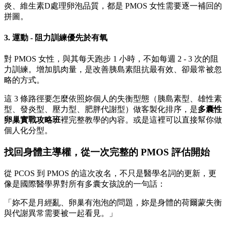
炎、維生素D處理卵泡品質，都是 PMOS 女性需要逐一補回的
拼圖。
3. 運動 - 阻力訓練優先於有氧
對 PMOS 女性，與其每天跑步 1 小時，不如每週 2 - 3 次的阻
力訓練。增加肌肉量，是改善胰島素阻抗最有效、卻最常被忽
略的方式。
這 3 條路徑要怎麼依照妳個人的失衡型態（胰島素型、雄性素
型、發炎型、壓力型、肥胖代謝型）做客製化排序，是
多囊性
卵巢實戰攻略班
裡完整教學的內容。或是這裡可以直接幫你做
個人化分型。
找回身體主導權，從一次完整的 PMOS 評估開始
從 PCOS 到 PMOS 的這次改名，不只是醫學名詞的更新，更
像是國際醫學界對所有多囊女孩說的一句話：
「妳不是月經亂、卵巢有泡泡的問題，妳是身體的荷爾蒙失衡
與代謝異常需要被一起看見。」