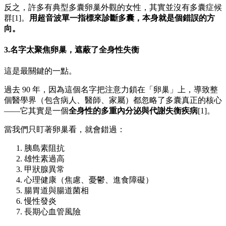
反之，許多有典型多囊卵巢外觀的女性，其實並沒有多囊症候
群[1]。
用超音波單一指標來診斷多囊，本身就是個錯誤的方
向。
3.名字太聚焦卵巢，遮蔽了全身性失衡
這是最關鍵的一點。
過去 90 年，因為這個名字把注意力鎖在「卵巢」上，導致整
個醫學界（包含病人、醫師、家屬）都忽略了多囊真正的核心
——它其實是一個
全身性的多重內分泌與代謝失衡疾病
[1]。
當我們只盯著卵巢看，就會錯過：
胰島素阻抗
雄性素過高
甲狀腺異常
心理健康（焦慮、憂鬱、進食障礙）
腸胃道與腸道菌相
慢性發炎
長期心血管風險