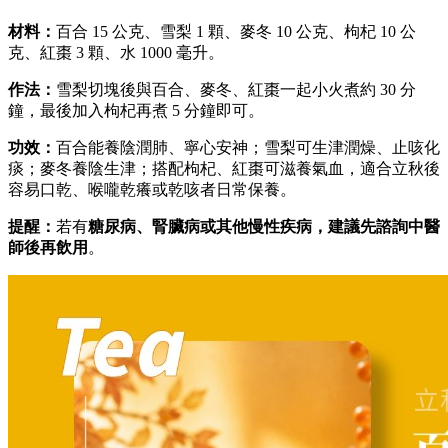
材料：
百合 15 公克、雪梨 1 顆、麥冬 10 公克、枸杞 10 公
克、紅棗 3 顆、水 1000 毫升。
作法：
雪梨切塊後與百合、麥冬、紅棗一起小火煮約 30 分
鐘，最後加入枸杞再煮 5 分鐘即可。
功效：
百合能養陰潤肺、寧心安神；雪梨可生津潤燥、止咳化
痰；麥冬養陰生津；搭配枸杞、紅棗可滋養氣血，適合立秋後
容易口乾、喉嚨乾癢或乾咳者日常保養。
提醒：
若有
糖尿病、腎臟病或其他慢性疾病，建議先諮詢中醫
師後再飲用
。