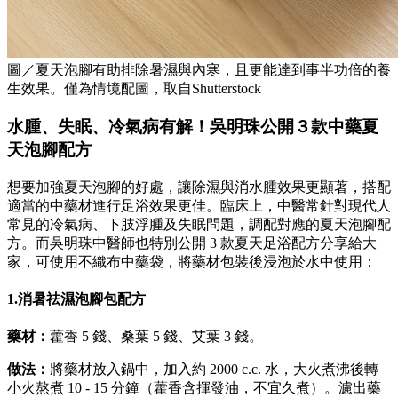
圖／夏天泡腳有助排除暑濕與內寒，且更能達到事半功倍的養
生效果。僅為情境配圖，取自Shutterstock
水腫、失眠、冷氣病有解！吳明珠公開３款中藥夏
天泡腳配方
想要加強夏天泡腳的好處，讓除濕與消水腫效果更顯著，搭配
適當的中藥材進行足浴效果更佳。臨床上，中醫常針對現代人
常見的冷氣病、下肢浮腫及失眠問題，調配對應的夏天泡腳配
方。而吳明珠中醫師也特別公開 3 款夏天足浴配方分享給大
家，可使用不織布中藥袋，將藥材包裝後浸泡於水中使用：
1.消暑祛濕泡腳包配方
藥材：
藿香 5 錢、桑葉 5 錢、艾葉 3 錢。
做法：
將藥材放入鍋中，加入約 2000 c.c. 水，大火煮沸後轉
小火熬煮 10 - 15 分鐘（藿香含揮發油，不宜久煮）。濾出藥