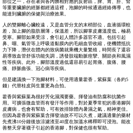
部位之一，存在著與各內髒相對應的反射區，脾、胃、肝、腎
等重要臟腑的經脈都經過這裡，泡腳的時候通過經絡傳導，也
能達到臟腑的保健與治療效果。
人的雙腳離心臟較遠，又是血管分支的末梢部位，血液循環較
差，加上腳的脂肪層薄，保溫差，所以腳掌皮膚溫度低，極易
受寒。腳部如果受涼，會引起人體許多器官不適。包括引起
鼻、咽、氣管等上呼吸道黏膜內的毛細血管收縮，使機體抵抗
力下降，潛伏在體內的致病菌就乘機大量繁殖，時間長了還容
易導致血管舒張功能失調，誘發肢端動脈痙攣、關節炎和風濕
性等疾病。此外，腳部溫度過低還容易引起胃痛、腹痛、腰
痛、靜脈曲張、冠心病等疾病。
但是建議換一下泡腳材料，可使用適量藿香，紫蘇葉（各約5
錢）代替桂皮與生薑更為合拍。
藿香與紫蘇葉為很好芳化濕濁要藥。揮發油有防腐和抗菌作
用。可擴張微血管而有發汗等作用，對於夏季常犯的香港腳與
皮膚病，也會有幫助，可有效排除體內暑濕之氣，精神更佳。
但因為藿香與紫蘇葉含揮發油故不可以久煮，建議適量的藥材
先煮沸10分鐘後放涼濾渣至40度在加溫水稀釋即可浸泡。能改
善整天穿著襪子引起的香港腳，對保健也很有幫助。