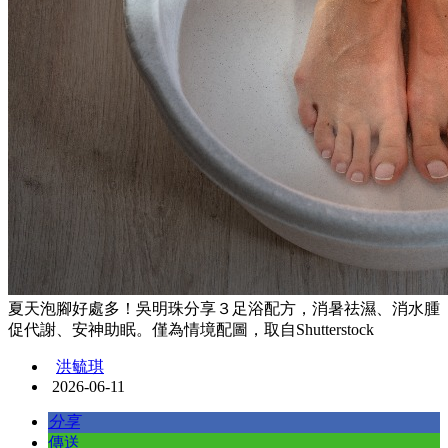
夏天泡腳好處多！吳明珠分享３足浴配方，消暑祛濕、消水腫
促代謝、安神助眠。僅為情境配圖，取自Shutterstock
洪毓琪
2026-06-11
分享
傳送