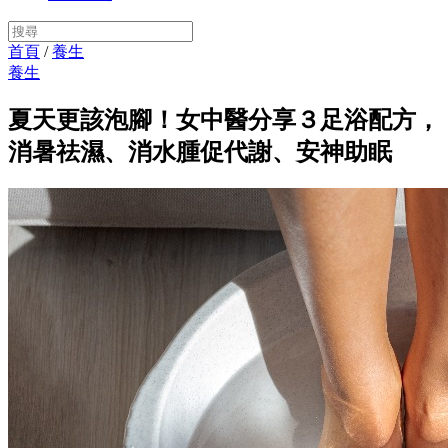
首頁
/
養生
養生
夏天更該泡腳！女中醫分享３足浴配方，
消暑祛濕、消水腫促代謝、安神助眠