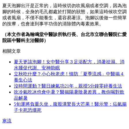
夏天泡腳出汗是正常的，這時候切勿吹風扇或者空調，因為泡
腳的時候，全身的毛孔都處於打開的狀態，如果這時候吹空調
或者風扇，不僅不能養生，還容易著涼。泡腳以後做一些簡單
的按摩，也會達到事半功倍的清除體內毒素效果。
（本文作者為翰鳴堂中醫診所執行長、台北市立聯合醫院仁愛
院區中醫科主治醫師）
相關文章
夏天更該泡腳！女中醫分享３足浴配方，消暑祛濕、消
水腫促代謝、安神助眠
立秋吃什麼？小心秋老虎！慎防「夏季流感」中醫揭４
養生心法
沒時間運動？醫日練氣功21年，親授5分鐘零碎養生法
吹冷氣吃冰也會中暑？醫揭陽暑陰暑差異，教你喝對飲
品解暑
5旬運將負重久坐，腹股溝驚長大芒果！醫示警：疝氣腸
子卡死恐壞死
寒流