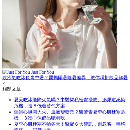
Just For You
吹冷氣吃冰也會中暑？醫揭陽暑陰暑差異，教你喝對飲品解暑
×
相關文章
夏天吃冰能降火氣嗎？中醫揭私密處搔癢、泌尿道感染
危機，授５低糖替代方案
熱到心臟開大火、血液變糖漿？醫警告夏季心肌梗塞危
機，３護心保健品聰明吃
夏季心肌梗塞不輸冬天！醫揭６大警訊，別忽略「轉移