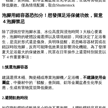
「鞣酸」會與鐵、鋁等金屬盆產生化學反應，生成有害物質並
降低藥效。僅為情境配圖，取自Shutterstock
泡腳用錯容器恐扣分！想發揮足浴保健功效，留意
４泡腳禁忌
除了謹慎控管泡腳水溫、水位高度與浸泡時間 3 大核心要素
外，泡腳時的硬體設備選擇以及環境細節，同樣決定了足浴養
生，是流於形式還是傷身。吳明珠提醒，若忽略容器材質或在
錯誤時段泡腳，反而可能降低效果並影響消化機能。為了發揮
夏天足浴最大的保健效果，民眾在日常操作上還需特別留意以
下 4 件重要事項：
1.慎選泡腳容器
建議選擇木桶、陶瓷桶或專業泡腳機／足浴機，
不建議使用金
屬盆
，中藥材中的「鞣酸」會與鐵、鋁等金屬盆產生化學反
應，生成有害物質並降低藥效。
2.避開飢飽時段
如空腹飢餓時或飯後半小時內不要泡腳。人體飢餓時容易有低