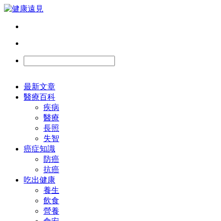
最新文章
醫療百科
疾病
醫療
長照
失智
癌症知識
防癌
抗癌
吃出健康
養生
飲食
營養