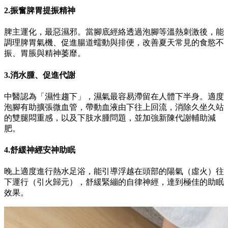
2.振奮脾胃提振精神
脾主運化，最惡濕邪。當腳底經絡透過泡腳等溫熱刺激後，能
調理脾胃氣機、促進腸道蠕動與排便，改善夏天常見的食慾不
振、胃脹與精神萎靡。
3.消水腫、促進代謝
中醫認為「濕性趨下」，濕氣最容易滯留在人體下半身。適度
泡腳有助擴張微血管，帶動血液由下往上回流，消除久坐久站
的雙腿悶重感，以及下肢水腫問題，並加強新陳代謝輔助減
肥。
4.舒緩神經安神助眠
晚上適度進行熱水足浴，能引導浮越在頭部的陽氣（虛火）往
下運行（引火歸元），舒緩緊繃的自律神經，達到極佳的助眠
效果。