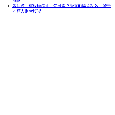
風險
張員瑛「檸檬橄欖油」怎麼喝？營養師曝４功效，警告
４類人別空腹喝