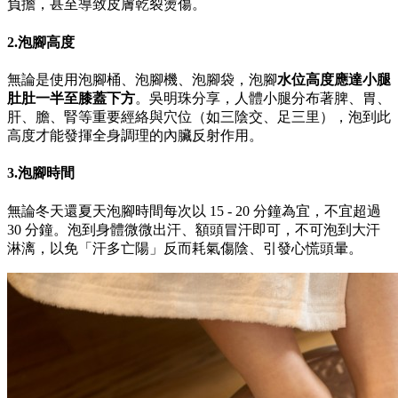
負擔，甚至導致皮膚乾裂燙傷。
2.泡腳高度
無論是使用泡腳桶、泡腳機、泡腳袋，泡腳
水位高度應達小腿
肚肚一半至膝蓋下方
。吳明珠分享，人體小腿分布著脾、胃、
肝、膽、腎等重要經絡與穴位（如三陰交、足三里），泡到此
高度才能發揮全身調理的內臟反射作用。
3.泡腳時間
無論冬天還夏天泡腳時間每次以 15 - 20 分鐘為宜，不宜超過
30 分鐘。泡到身體微微出汗、額頭冒汗即可，不可泡到大汗
淋漓，以免「汗多亡陽」反而耗氣傷陰、引發心慌頭暈。