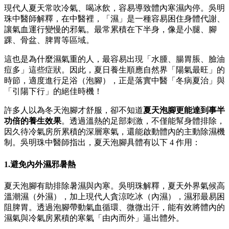
現代人夏天常吹冷氣、喝冰飲，容易導致體內寒濕內停。吳明
珠中醫師解釋，在中醫裡，「濕」是一種容易困住身體代謝、
讓氣血運行變慢的邪氣。最常累積在下半身，像是小腿、腳
踝、骨盆、脾胃等區域。
這也是為什麼濕氣重的人，最容易出現「水腫、腸胃脹、臉油
痘多」這些症狀。因此，夏日養生順應自然界「陽氣最旺」的
時節，適度進行足浴（泡腳），正是落實中醫「冬病夏治」與
「引陽下行」的絕佳時機！
許多人以為冬天泡腳才舒服，卻不知道
夏天泡腳更能達到事半
功倍的養生效果
。透過溫熱的足部刺激，不僅能幫身體排除，
因久待冷氣房所累積的深層寒氣，還能啟動體內的主動除濕機
制。吳明珠中醫師指出，夏天泡腳具體有以下 4 作用：
1.避免內外濕邪暑熱
夏天泡腳有助排除暑濕與內寒。吳明珠解釋，夏天外界氣候高
溫潮濕（外濕），加上現代人貪涼吃冰（內濕），濕邪最易困
阻脾胃。透過泡腳帶動氣血循環、微微出汗，能有效將體內的
濕氣與冷氣房累積的寒氣「由內而外」逼出體外。