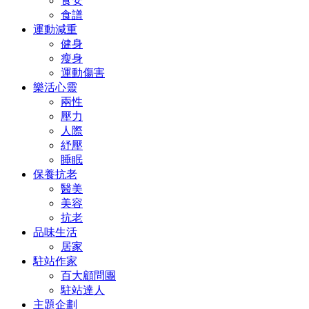
食安
食譜
運動減重
健身
瘦身
運動傷害
樂活心靈
兩性
壓力
人際
紓壓
睡眠
保養抗老
醫美
美容
抗老
品味生活
居家
駐站作家
百大顧問團
駐站達人
主題企劃