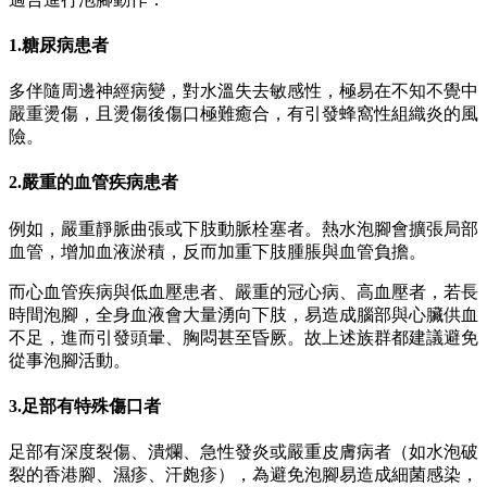
1.糖尿病患者
多伴隨周邊神經病變，對水溫失去敏感性，極易在不知不覺中
嚴重燙傷，且燙傷後傷口極難癒合，有引發蜂窩性組織炎的風
險。
2.嚴重的血管疾病患者
例如，嚴重靜脈曲張或下肢動脈栓塞者。熱水泡腳會擴張局部
血管，增加血液淤積，反而加重下肢腫脹與血管負擔。
而心血管疾病與低血壓患者、嚴重的冠心病、高血壓者，若長
時間泡腳，全身血液會大量湧向下肢，易造成腦部與心臟供血
不足，進而引發頭暈、胸悶甚至昏厥。故上述族群都建議避免
從事泡腳活動。
3.足部有特殊傷口者
足部有深度裂傷、潰爛、急性發炎或嚴重皮膚病者（如水泡破
裂的香港腳、濕疹、汗皰疹），為避免泡腳易造成細菌感染，