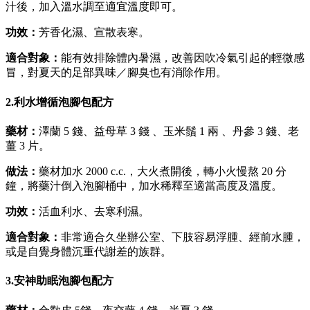
汁後，加入溫水調至適宜溫度即可。
功效：
芳香化濕、宣散表寒。
適合對象：
能有效排除體內暑濕，改善因吹冷氣引起的輕微感
冒，對夏天的足部異味／腳臭也有消除作用。
2.利水增循泡腳包配方
藥材：
澤蘭 5 錢、益母草 3 錢 、玉米鬚 1 兩 、丹參 3 錢、老
薑 3 片。
做法：
藥材加水 2000 c.c.，大火煮開後，轉小火慢熬 20 分
鐘，將藥汁倒入泡腳桶中，加水稀釋至適當高度及溫度。
功效：
活血利水、去寒利濕。
適合對象：
非常適合久坐辦公室、下肢容易浮腫、經前水腫，
或是自覺身體沉重代謝差的族群。
3.安神助眠泡腳包配方