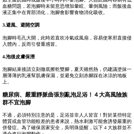
血糖問題，若泡腳時未留意恐增加暈眩、暈倒風險；而飯後血
液正集中在胃部消化，泡腳會影響食物消化吸收。
3.避風、避開空調
泡腳時毛孔大開，此時若直吹冷氣或風扇，容易使寒邪直接侵
入體內，反而引發重感冒。
4.泡後皮膚保溼
泡腳結束後請立刻徹底擦乾雙腳，夏天雖然熱，仍建議塗抹一
層薄薄的乳液幫肌膚保濕，並避免立刻赤腳踩在冰涼的地板
上。
糖尿病、嚴重靜脈曲張別亂泡足浴！４大高風險族
群不宜泡腳
不過，必須特別注意的是，足浴並非人人皆宜！對於某些特定
體質或血管功能較差的患者來說，熱水刺激可能會誘發嚴重的
併發症。為了確保居家安全，吳明珠提醒，以下 4 大族群並不
適合進行泡腳動作：