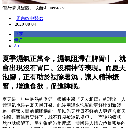
僅為情境配圖。取自shutterstock
周宗翰中醫師
2020-08-04
分享
傳送
A+
夏季濕氣正當令，濕氣阻滯在脾胃中，就
會出現沒有胃口、沒精神等表現。而夏天
泡腳，正有助於祛除暑濕，讓人精神振
奮，增進食欲，促進睡眠。
夏天是一年中最熱的季節，根據中醫『天人相應』的理論，人
體陽氣也是在夏天最旺盛。此時用溫水泡腳能更好地刺激經
絡，振奮人體的臟腑機能，所以先天脾胃不好的人更適合夏天
泡腳。而當脾胃好了，就不容易被濕氣侵犯，上面說的癥狀自
然也就緩解了。另外從經絡角度講，雙腳是人體穴位最密集的