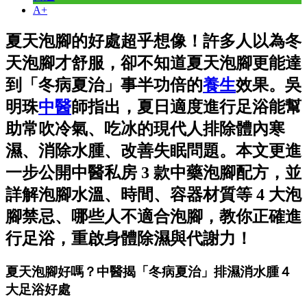
A+
夏天泡腳的好處超乎想像！許多人以為冬
天泡腳才舒服，卻不知道夏天泡腳更能達
到「冬病夏治」事半功倍的
養生
效果。吳
明珠
中醫
師指出，夏日適度進行足浴能幫
助常吹冷氣、吃冰的現代人排除體內寒
濕、消除水腫、改善失眠問題。本文更進
一步公開中醫私房 3 款中藥泡腳配方，並
詳解泡腳水溫、時間、容器材質等 4 大泡
腳禁忌、哪些人不適合泡腳，教你正確進
行足浴，重啟身體除濕與代謝力！
夏天泡腳好嗎？中醫揭「冬病夏治」排濕消水腫４
大足浴好處