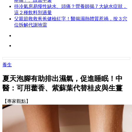
疼痛」、誤當中暑
待冷氣房易慢性缺水、頭痛？營養師揭７大缺水症狀，
這２種飲料別過量
父親節救救爸爸健檢紅字！醫揭濕熱體質惹禍，按３穴
位拆解代謝地雷
養生
夏天泡腳有助排出濕氣，促進睡眠！中
醫：可用藿香、紫蘇葉代替桂皮與生薑
【專家觀點】