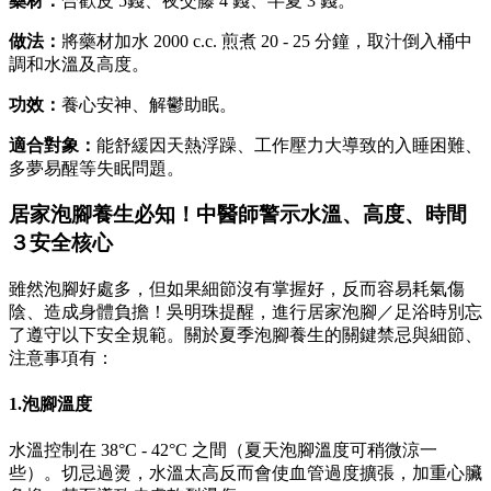
藥材：
合歡皮 5錢、夜交藤 4 錢、半夏 3 錢。
做法：
將藥材加水 2000 c.c. 煎煮 20 - 25 分鐘，取汁倒入桶中
調和水溫及高度。
功效：
養心安神、解鬱助眠。
適合對象：
能舒緩因天熱浮躁、工作壓力大導致的入睡困難、
多夢易醒等失眠問題。
居家泡腳養生必知！中醫師警示水溫、高度、時間
３安全核心
雖然泡腳好處多，但如果細節沒有掌握好，反而容易耗氣傷
陰、造成身體負擔！吳明珠提醒，進行居家泡腳／足浴時別忘
了遵守以下安全規範。關於夏季泡腳養生的關鍵禁忌與細節、
注意事項有：
1.泡腳溫度
水溫控制在 38°C - 42°C 之間（夏天泡腳溫度可稍微涼一
些）。切忌過燙，水溫太高反而會使血管過度擴張，加重心臟