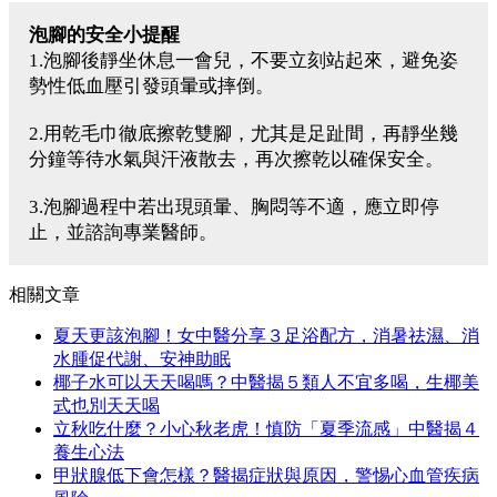
泡腳的安全小提醒
1.泡腳後靜坐休息一會兒，不要立刻站起來，避免姿
勢性低血壓引發頭暈或摔倒。
2.用乾毛巾徹底擦乾雙腳，尤其是足趾間，再靜坐幾
分鐘等待水氣與汗液散去，再次擦乾以確保安全。
3.泡腳過程中若出現頭暈、胸悶等不適，應立即停
止，並諮詢專業醫師。
相關文章
夏天更該泡腳！女中醫分享３足浴配方，消暑祛濕、消
水腫促代謝、安神助眠
椰子水可以天天喝嗎？中醫揭５類人不宜多喝，生椰美
式也別天天喝
立秋吃什麼？小心秋老虎！慎防「夏季流感」中醫揭４
養生心法
甲狀腺低下會怎樣？醫揭症狀與原因，警惕心血管疾病