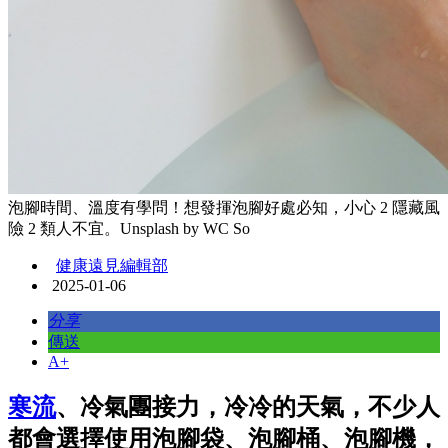
泡腳時間、溫度有學問！想發揮泡腳好處必知，小心 2 隱藏風
險 2 類人不宜。Unsplash by WC So
健康遠見編輯部
2025-01-06
分享
傳送
A+
寒流
、冷氣團接力，冷冷的天氣，不少人
都會選擇使用泡腳袋、泡腳桶、泡腳機，