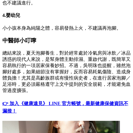
也不建議進行。
4.嬰幼兒
小小孩本身為純陽之體，容易發熱上火，不建議再泡腳。
中醫師小叮嚀
總結來說，夏天泡腳養生，對於經常處於冷氣房與冰飲／冰品
誘惑的現代人來說，是幫身體主動排濕、重啟代謝，既簡單又
容易執行的一項居家保養妙招。不過，吳明珠也提醒，雖然泡
腳好處多，如果細節沒有掌握好，反而容易耗氣傷陰、造成身
體負擔！尤其是高齡族群或有慢性病史者，在進行居家泡腳／
足浴時，更必須嚴格遵守上文中提到的安全規範，才能避免血
管過度擴張。
👉 加入《健康遠見》 LINE 官方帳號，最新健康保健資訊不
漏接！