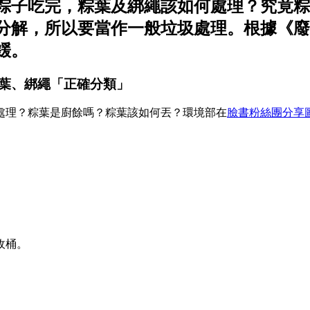
粽子吃完，粽葉及綁繩該如何處理？究竟粽
分解，所以要當作一般垃圾處理。根據《廢
罰鍰。
葉、綁繩「正確分類」
處理？粽葉是廚餘嗎？粽葉該如何丟？環境部在
臉書粉絲團分享
收桶。