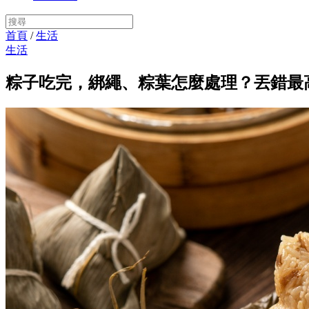
首頁
/
生活
生活
粽子吃完，綁繩、粽葉怎麼處理？丟錯最