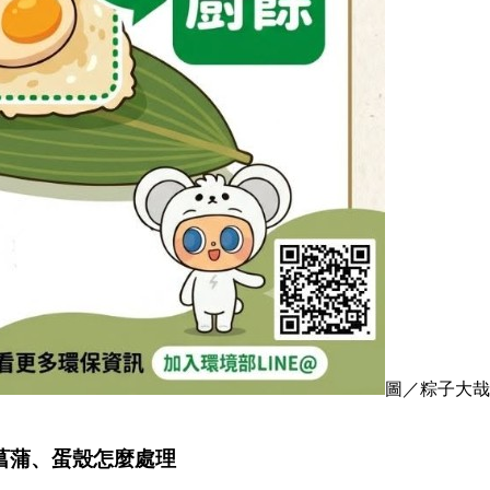
圖／粽子大哉
菖蒲、蛋殼怎麼處理