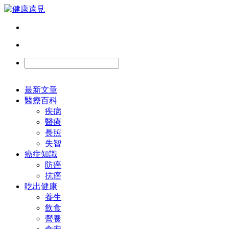
最新文章
醫療百科
疾病
醫療
長照
失智
癌症知識
防癌
抗癌
吃出健康
養生
飲食
營養