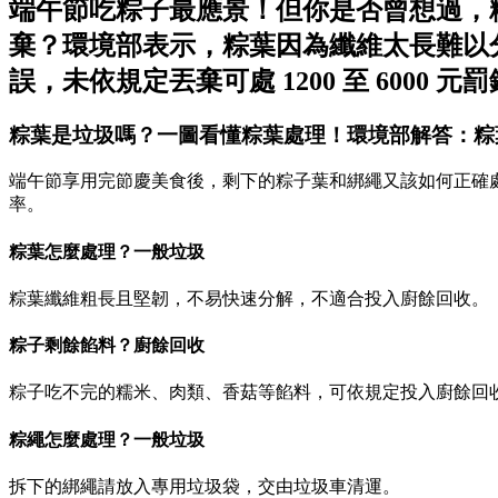
端午節吃粽子最應景！但你是否曾想過，
棄？環境部表示，粽葉因為纖維太長難以
誤，未依規定丟棄可處 1200 至 6000 元
粽葉是垃圾嗎？一圖看懂粽葉處理！環境部解答：粽
端午節享用完節慶美食後，剩下的粽子葉和綁繩又該如何正確
率。
粽葉怎麼處理？一般垃圾
粽葉纖維粗長且堅韌，不易快速分解，不適合投入廚餘回收。
粽子剩餘餡料？廚餘回收
粽子吃不完的糯米、肉類、香菇等餡料，可依規定投入廚餘回
粽繩怎麼處理？一般垃圾
拆下的綁繩請放入專用垃圾袋，交由垃圾車清運。