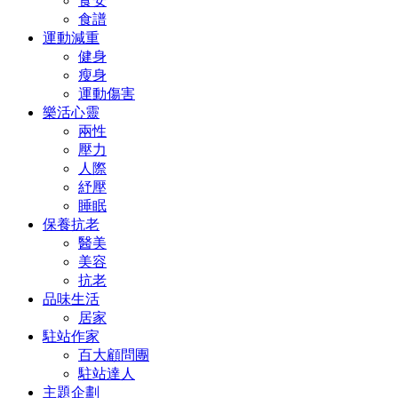
食安
食譜
運動減重
健身
瘦身
運動傷害
樂活心靈
兩性
壓力
人際
紓壓
睡眠
保養抗老
醫美
美容
抗老
品味生活
居家
駐站作家
百大顧問團
駐站達人
主題企劃