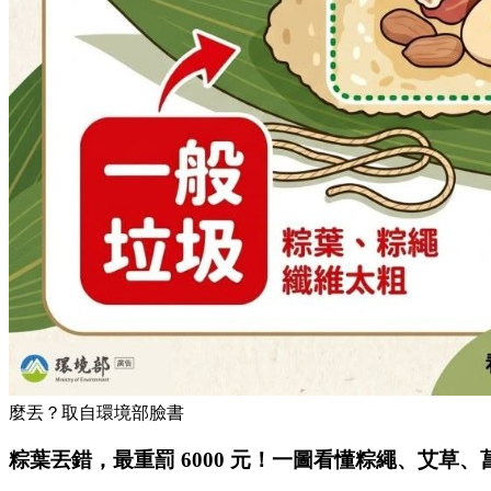
麼丟？取自環境部臉書
粽葉丟錯，最重罰 6000 元！一圖看懂粽
繩
、艾草、