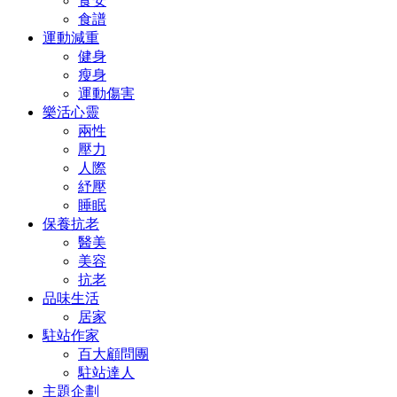
食安
食譜
運動減重
健身
瘦身
運動傷害
樂活心靈
兩性
壓力
人際
紓壓
睡眠
保養抗老
醫美
美容
抗老
品味生活
居家
駐站作家
百大顧問團
駐站達人
主題企劃