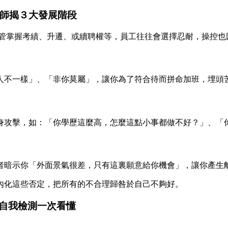
理師揭３大發展階段
主管掌握考績、升遷、或續聘權等，員工往往會選擇忍耐，操控也
人不一樣」、「非你莫屬」，讓你為了符合待而拼命加班，埋頭
身攻擊，如：「你學歷這麼高，怎麼這點小事都做不好？」、「
者暗示你「外面景氣很差，只有這裏願意給你機會」，讓你產生
內化這些否定，把所有的不合理歸咎於自己不夠好。
自我檢測一次看懂