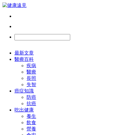
最新文章
醫療百科
疾病
醫療
長照
失智
癌症知識
防癌
抗癌
吃出健康
養生
飲食
營養