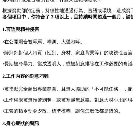
根據勞動部的定義，持續性地透過行為、言語或環境，造成勞工
各個項目中，你符合了 3 項以上，且持續時間超過一個月，請
1.言語與精神侵害
•在公開場合被辱罵、嘲諷、大聲咆哮。
•聽到針對個人特質（性別、身材、家庭背景等）的歧視性言論
•長期被冷暴力、當成透明人，或被刻意排除在工作必要的會議
2.工作內容的刻意刁難
•被指派完全超出專業範圍、且無人協助的「不可能任務」，
•工作權限被無預警剝奪，或被塞滿無意義、刻意大材小用的
•主管的指令朝令夕改、標準模糊，讓你怎麼做都是錯的。
3.身心症狀的警訊