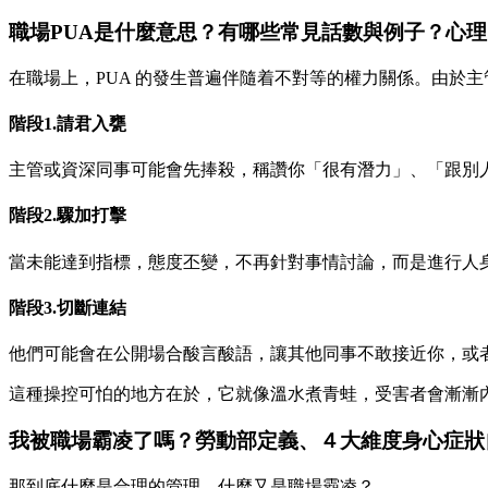
職場PUA是什麼意思？有哪些常見話數與例子？心
在職場上，PUA 的發生普遍伴隨着不對等的權力關係。由於
階段1.請君入甕
主管或資深同事可能會先捧殺，稱讚你「很有潛力」、「跟別
階段2.驟加打擊
當未能達到指標，態度丕變，不再針對事情討論，而是進行人
階段3.切斷連結
他們可能會在公開場合酸言酸語，讓其他同事不敢接近你，或
這種操控可怕的地方在於，它就像溫水煮青蛙，受害者會漸漸
我被職場霸凌了嗎？勞動部定義、４大維度身心症狀
那到底什麼是合理的管理，什麼又是職場霸凌？