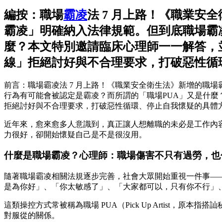
編按：職場
霸凌
法 7 月上路！《職業安
霸凌」明確納入法律規範。但到底職場霸
麼？本文特別邀請臨床心理師一一解答，
線」拒絕討好與不合理要求，打破惡性循
前言：職場霸凌法 7 月上路！《職業安全衛生法》新增的職場
行為有可能會被認定是霸凌？而所謂的「職場PUA」又是什
拒絕討好與不合理要求，打破惡性循環、停止自我懷疑的具體
近年來，愈來愈多人意識到，真正讓人想離職的未必是工作內
力很好，卻開始懷疑自己是不是很沒用。
什麼是職場霸凌？心理師：職場傷害不只有過勞，也
隨著職場霸凌相關法規逐步完善，社會大眾開始重視一件事—
是為你好」、「你太敏感了」、「大家都可以，只有你不行」
這類操控方式常被稱為職場 PUA（Pick Up Artist
對服從的關係。