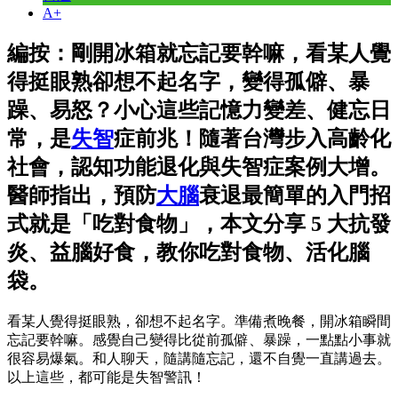
A+
編按：剛開冰箱就忘記要幹嘛，看某人覺
得挺眼熟卻想不起名字，變得孤僻、暴
躁、易怒？小心這些記憶力變差、健忘日
常，是
失智
症前兆！隨著台灣步入高齡化
社會，認知功能退化與失智症案例大增。
醫師指出，預防
大腦
衰退最簡單的入門招
式就是「吃對食物」，本文分享 5 大抗發
炎、益腦好食，教你吃對食物、活化腦
袋。
看某人覺得挺眼熟，卻想不起名字。準備煮晚餐，開冰箱瞬間
忘記要幹嘛。感覺自己變得比從前孤僻、暴躁，一點點小事就
很容易爆氣。和人聊天，隨講隨忘記，還不自覺一直講過去。
以上這些，都可能是失智警訊！