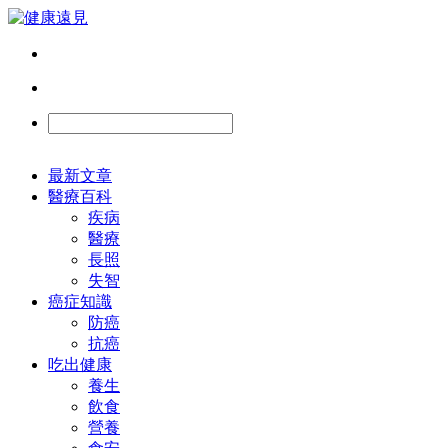
最新文章
醫療百科
疾病
醫療
長照
失智
癌症知識
防癌
抗癌
吃出健康
養生
飲食
營養