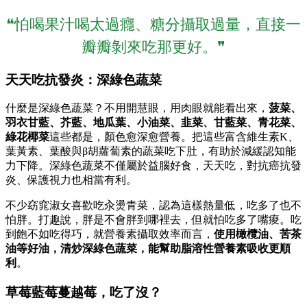
❝怕喝果汁喝太過癮、糖分攝取過量，直接一
瓣瓣剝來吃那更好。❞
天天吃抗發炎：深綠色蔬菜
什麼是深綠色蔬菜？不用開慧眼，用肉眼就能看出來，
菠菜、
羽衣甘藍、芥藍、地瓜葉、小油菜、韭菜、甘藍菜、青花菜、
綠花椰菜
這些都是，顏色愈深愈營養。把這些富含維生素K、
葉黃素、葉酸與β胡蘿蔔素的蔬菜吃下肚，有助於減緩認知能
力下降。深綠色蔬菜不僅屬於益腦好食，天天吃，對抗癌抗發
炎、保護視力也相當有利。
不少窈窕淑女喜歡吃汆燙青菜，認為這樣熱量低，吃多了也不
怕胖。打趣說，胖是不會胖到哪裡去，但就怕吃多了嘴痠。吃
到飽不如吃得巧，就營養素攝取效率而言，
使用橄欖油、苦茶
油等好油，清炒深綠色蔬菜，能幫助脂溶性營養素吸收更順
利
。
草莓藍莓蔓越莓，吃了沒？