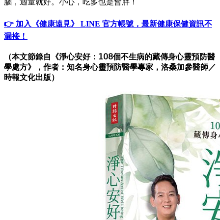
腦，適量就好。小心，吃多也是會胖！
👉 加入《健康遠見》 LINE 官方帳號，最新健康保健資訊不
漏接！
（本文
節錄自《淨心安好：𝟣𝟢𝟪個不生病的藏傳身心靈預防醫
學處方》，作者：知名身心靈預防醫學專家，洛桑加參醫師／
時報文化出版）