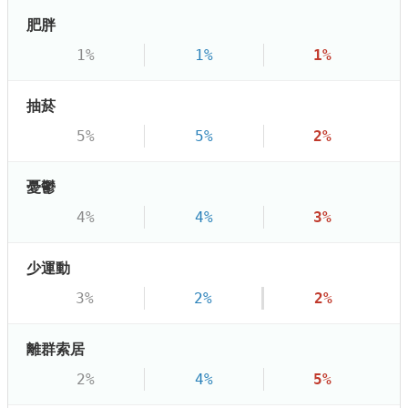
肥胖
1%
1%
1%
抽菸
5%
5%
2%
憂鬱
4%
4%
3%
少運動
3%
2%
2%
離群索居
2%
4%
5%