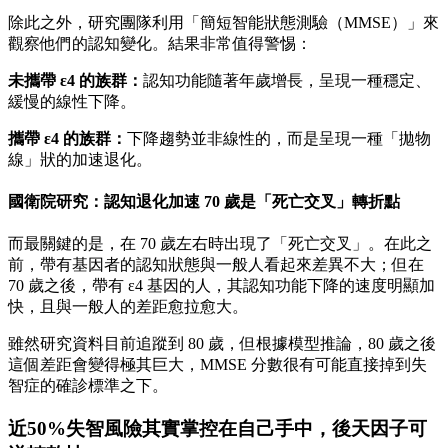
除此之外，研究團隊利用「簡短智能狀態測驗（MMSE）」來
觀察他們的認知變化。結果非常值得警惕：
未攜帶 ε4 的族群：
認知功能隨著年歲增長，呈現一種穩定、
緩慢的線性下降。
攜帶 ε4 的族群：
下降趨勢並非線性的，而是呈現一種「拋物
線」狀的加速退化。
國衛院研究：認知退化加速 70 歲是「死亡交叉」轉折點
而最關鍵的是，在 70 歲左右時出現了「死亡交叉」。在此之
前，帶有基因者的認知狀態與一般人看起來差異不大；但在
70 歲之後，帶有 ε4 基因的人，其認知功能下降的速度明顯加
快，且與一般人的差距愈拉愈大。
雖然研究資料目前追蹤到 80 歲，但根據模型推論，80 歲之後
這個差距會變得極其巨大，MMSE 分數很有可能直接掉到失
智症的確診標準之下。
近50%失智風險其實掌控在自己手中，後天因子可