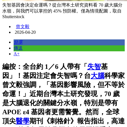
失智基因會決定命運嗎？從台灣本土研究資料看 70 歲大腦分
水嶺，與我們可以掌控的 45% 預防權。僅為情境配圖，取自
Shutterstock
曾文毅
2026-04-20
分享
傳送
A+
編按：全台約 1／6 人帶有「
失智
基
因」！基因注定會失智嗎？台
大腦
科學家
曾文毅強調，「基因影響風險，但不等於
命運！」近期台灣本土研究發現，70 歲
是大腦退化的關鍵分水嶺，特別是帶有
APOE ε4 基因者更需警覺。然而，全球
頂尖
醫學
期刊《刺格針》報告指出，高達