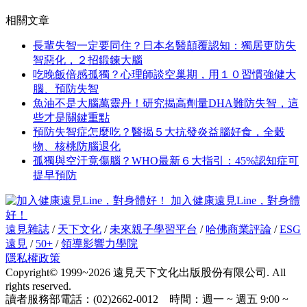
相關文章
長輩失智一定要同住？日本名醫顛覆認知：獨居更防失
智惡化，２招鍛鍊大腦
吃晚飯倍感孤獨？心理師談空巢期，用１０習慣強健大
腦、預防失智
魚油不是大腦萬靈丹！研究揭高劑量DHA難防失智，這
些才是關鍵重點
預防失智症怎麼吃？醫揭５大抗發炎益腦好食，全穀
物、核桃防腦退化
孤獨與空汙竟傷腦？WHO最新６大指引：45%認知症可
提早預防
加入健康遠見Line，對身體
好！
遠見雜誌
/
天下文化
/
未來親子學習平台
/
哈佛商業評論
/
ESG
遠見
/
50+
/
領導影響力學院
隱私權政策
Copyright© 1999~2026 遠見天下文化出版股份有限公司. All
rights reserved.
讀者服務部電話：(02)2662-0012 時間：週一 ~ 週五 9:00 ~