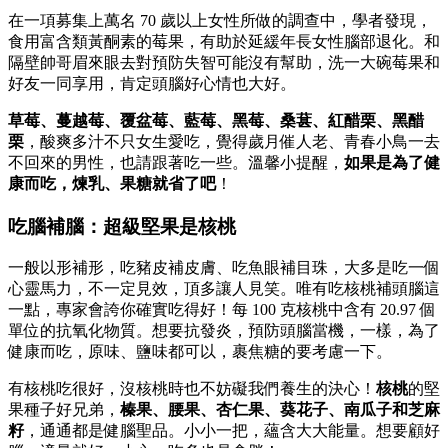
在一項募集上萬名 70 歲以上女性所做的調查中，學者發現，
食用富含類黃酮素的莓果，有助於延緩年長女性腦部退化。和
隔壁帥哥眉來眼去對預防失智可能沒有幫助，洗一大碗莓果和
好友一同享用，肯定頭腦好心情也大好。
草莓、蔓越莓、覆盆莓、藍莓、黑莓、桑葚、紅醋栗、黑醋
栗
，酸爽多汁不只女生愛吃，覺得歲月催人老、青春小鳥一去
不回來的男性，也請跟著吃一些。溫馨小提醒，
如果是為了健
康而吃，煉乳、果糖就省了吧
！
吃腦補腦：超級堅果是核桃
一般以形補形，吃豬皮補皮膚、吃魚眼補目珠，大多是吃一個
心靈馬力，不一定見效，頂多讓人見笑。唯有吃核桃補頭腦這
一點，專家會誇你確實吃得好！每 100 克核桃中含有 20.97 個
單位的抗氧化物質。想要抗發炎，預防頭腦當機，一樣，為了
健康而吃，原味、鹽味都可以，裹焦糖的要考慮一下。
有核桃吃很好，沒核桃時也不妨礙我們養生的決心！
核桃
的堅
果種子好兄弟，
榛果、腰果、杏仁果、葵花子、南瓜子和芝麻
籽
，通通都是健腦聖品。小小一把，蘊含大大能量。想要顧好