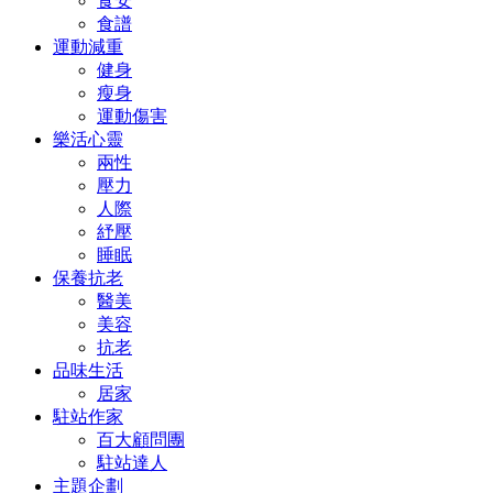
食安
食譜
運動減重
健身
瘦身
運動傷害
樂活心靈
兩性
壓力
人際
紓壓
睡眠
保養抗老
醫美
美容
抗老
品味生活
居家
駐站作家
百大顧問團
駐站達人
主題企劃