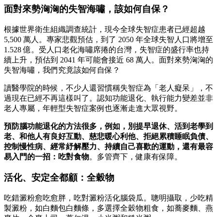
面對來勢洶洶的失智海嘯，該如何自保？
根據世界衛生組織調查統計，現今全球失智症患者已經超越
5,500 萬人。專家悲觀預估，到了 2050 年全球失智人口將增至
1.528 億。受人口老化海嘯席捲的台灣，失智症的盛行率也持
續上升，預估到 2041 年可能會接近 68 萬人。面對來勢洶洶的
失智海嘯，我們究竟該如何自保？
讀醫學院的時候，不少人還習慣稱失智症為「老人癡呆」，不
過現在已經不再這樣叫了。認知功能退化、執行能力變差並非
老人專屬，年輕型失智症案例也逐漸走進大眾視野。
預防腦功能退化的方法很多，例如，別提早退休、活到老學到
老、和他人有良好互動、慈悲暖心利他、拒絕累積睡眠負債、
控制慢性病、經常紓解壓力、持續自己喜歡的運動，還有最容
易入門的一招：吃對食物
。多管齊下，健康有保障。
活化、安定全都顧：全穀物
吃錯澱粉愈吃愈胖，吃對澱粉活化腦袋瓜。聰明攝取，少吃精
製澱粉，如白麵包白麵條，多選擇全穀物粗食，如蕎麥麵、燕