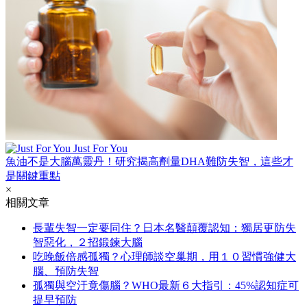
Just For You
魚油不是大腦萬靈丹！研究揭高劑量DHA難防失智，這些才
是關鍵重點
×
相關文章
長輩失智一定要同住？日本名醫顛覆認知：獨居更防失
智惡化，２招鍛鍊大腦
吃晚飯倍感孤獨？心理師談空巢期，用１０習慣強健大
腦、預防失智
孤獨與空汙竟傷腦？WHO最新６大指引：45%認知症可
提早預防