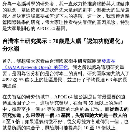
身為一名腦科學的研究者，我一直致力於推廣腦齡與大腦健康
的觀念。基因確實像是我們先天拿到的劇本，但後天的生活選
擇才是決定這場戲要如何演下去的導演。這一次，我想透過幾
篇國際醫學的研究，帶大家理性看待失智症的基因風險，特別
是大家最關心的 APOE ε4 基因。
台灣本土研究揭示：70歲是大腦「認知功能退化」
分水嶺
首先，我想帶大家看由台灣國家衛生研究院團隊
發表在
《JAMA Network Open》的研究
。我之所以認為這項研究重
要，是因為它分析的是台灣本土的資料。研究團隊總共納入了
4392 名 55 歲以上的社區居民，並進行了平均長達 6.3 年的長
期追蹤。
在失智症的研究領域中，APOE ε4 被公認是目前最重要的遺
傳風險因子之一。這項研究發現，在台灣 55 歲以上的族群
中，攜帶至少一個 ε4 等位基因的比例約為 17% 。而
從過去的
研究知道，如果帶有一個 ε4 基因，失智風險大約是一般人的
2 至 5 倍
；如果運氣稍微不好，從父母雙方各遺傳到一個，也
就是所謂的純合子，風險則可能提高到 10 至 15 倍以上。