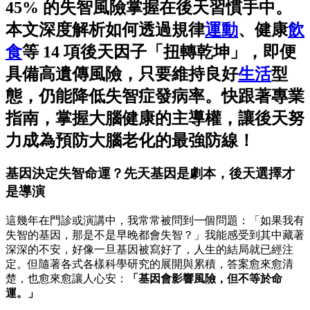
45% 的失智風險掌握在後天習慣手中。
本文深度解析如何透過規律
運動
、健康
飲
食
等 14 項後天因子「扭轉乾坤」，即便
具備高遺傳風險，只要維持良好
生活
型
態，仍能降低失智症發病率。快跟著專業
指南，掌握大腦健康的主導權，讓後天努
力成為預防大腦老化的最強防線！
基因決定失智命運？先天基因是劇本，後天選擇才
是導演
這幾年在門診或演講中，我常常被問到一個問題：「如果我有
失智的基因，那是不是早晚都會失智？」我能感受到其中藏著
深深的不安，好像一旦基因被寫好了，人生的結局就已經注
定。但隨著各式各樣科學研究的展開與累積，答案愈來愈清
楚，也愈來愈讓人心安：
「基因會影響風險，但不等於命
運。」