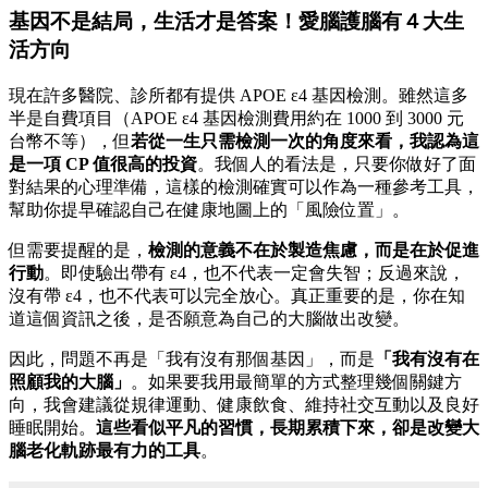
基因不是結局，生活才是答案！愛腦護腦有４大生
活方向
現在許多醫院、診所都有提供 APOE ε4 基因檢測。雖然這多
半是自費項目（APOE ε4 基因檢測費用約在 1000 到 3000 元
台幣不等），但
若從一生只需檢測一次的角度來看，我認為這
是一項 CP 值很高的投資
。我個人的看法是，只要你做好了面
對結果的心理準備，這樣的檢測確實可以作為一種參考工具，
幫助你提早確認自己在健康地圖上的「風險位置」。
但需要提醒的是，
檢測的意義不在於製造焦慮，而是在於促進
行動
。即使驗出帶有 ε4，也不代表一定會失智；反過來說，
沒有帶 ε4，也不代表可以完全放心。真正重要的是，你在知
道這個資訊之後，是否願意為自己的大腦做出改變。
因此，問題不再是「我有沒有那個基因」，而是
「我有沒有在
照顧我的大腦」
。如果要我用最簡單的方式整理幾個關鍵方
向，我會建議從規律運動、健康飲食、維持社交互動以及良好
睡眠開始。
這些看似平凡的習慣，長期累積下來，卻是改變大
腦老化軌跡最有力的工具
。