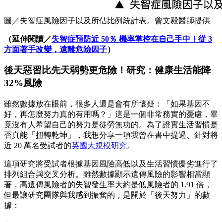
圖／失智症風險因子以及所佔比例統計表。曾文毅醫師提供
（延伸閱讀／
失智症預防近 50％ 機率掌控在自己手中！從 3
方面著手改變，遠離危險因子
）
後天惡習比先天弱勢更危險！研究：健康生活能降
32%風險
雖然數據放在眼前，很多人還是會有所懷疑：「如果基因不
好，再怎麼努力真的有用嗎？」這是一個非常務實的憂慮，畢
竟沒有人希望自己的努力是徒勞無功的。為了證實生活習慣是
否真能「扭轉乾坤」，我想分享一項我曾在書中提過、針對將
近 20 萬名受試者的
英國大規模研究
。
這項研究將受試者根據基因風險高低以及生活習慣優劣進行了
排列組合與交叉分析。雖然數據顯示遺傳風險的影響相當顯
著，高遺傳風險者的失智發生率大約是低風險者的 1.91 倍，
但最讓研究團隊與我感到振奮的，是關於「後天努力」的數
據：