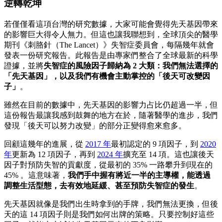
逆轉乾坤
若僅僅看這項台灣的研究數據，大家可能會覺得先天基因帶來
的影響巨大得令人無力。但這也讓我聯想到，全球頂尖的醫學
期刊《刺胳針（The Lancet）》失智症委員會，每隔幾年就會
發表一份研究報告。此報告是由專家們整合了全球最新的科學
證據，並將
失智症的風險因子歸納為 2 大類：我們無法選擇的
「先天基因」，以及我們有機會主動掌控的「後天可改變因
子」
。
雖然在目前的數據中，先天基因的影響力占比仍超過一半，但
這份報告最讓我感到鼓舞的地方在於，隨著醫學的進步，我們
發現「後天可以努力改變」的部分正變得愈來愈多。
回顧這幾年的進展，從
2017 年
最初認定的 9 項因子，到
2020
年
更新為 12 項因子，再到
2024 年
擴充至 14 項。這也讓後天
因子對預防失智的貢獻度，從最初的 35% 一路攀升到現在的
45% 。這意味著，
我們手中握有將近一半的主導權，能透過
調整生活型態，去有效地延緩、甚至預防失智症的發生
。
先天基因就像是我們出生時拿到的手牌，我們無法更換，但後
天的這 14 項因子則是我們如何出牌的策略。只要控制好這些