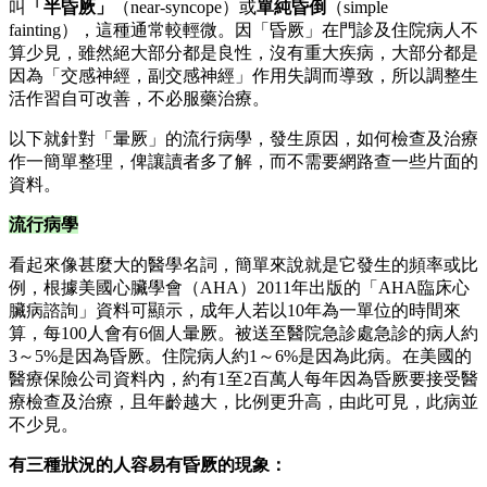
叫
「半昏厥」
（near-syncope）或
單純昏倒
（simple
fainting），這種通常較輕微。因「昏厥」在門診及住院病人不
算少見，雖然絕大部分都是良性，沒有重大疾病，大部分都是
因為「交感神經，副交感神經」作用失調而導致，所以調整生
活作習自可改善，不必服藥治療。
以下就針對「暈厥」的流行病學，發生原因，如何檢查及治療
作一簡單整理，俾讓讀者多了解，而不需要網路查一些片面的
資料。
流行病學
看起來像甚麼大的醫學名詞，簡單來說就是它發生的頻率或比
例，根據美國心臟學會（AHA）2011年出版的「AHA臨床心
臟病諮詢」資料可顯示，成年人若以10年為一單位的時間來
算，每100人會有6個人暈厥。被送至醫院急診處急診的病人約
3～5%是因為昏厥。住院病人約1～6%是因為此病。在美國的
醫療保險公司資料內，約有1至2百萬人每年因為昏厥要接受醫
療檢查及治療，且年齡越大，比例更升高，由此可見，此病並
不少見。
有三種狀況的人容易有昏厥的現象：