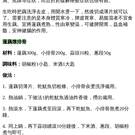
渴、焦躁等症狀，而且對於緩解痤瘡症狀也很有效。
生吃時把藕洗淨去皮，用開水燙一下，然後切成薄片就可以
了。需要注意的是本身體質寒冷，脾虛胃寒、易腹瀉者不宜食
用生藕。宜將蓮藕煮熟，性由寒變温，可健脾開胃，益血補
髓，安神健腦的作用。
蓮藕燉排骨
材料：
蓮藕300g、小排骨200g、蒜頭10粒、蔥段50g
調味料：
胡椒粉1小匙、米酒1大匙
做法：
1. 蓮藕切薄片、乾魷魚切粗條、小排骨汆燙洗淨備用。
2. 熱油鍋，下做法1的乾魷魚過油炸香後，撈出備用。
3. 熱滾水，下蓮藕煮至回滾，再下乾魷魚、小排骨熬煮20分
鐘。
4. 同上鍋，再下蒜頭續滾10分鐘後，下米酒、蔥段、胡椒粉
煮勻即可。