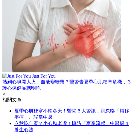
Just For You
熱到心臟開大火、血液變糖漿？醫警告夏季心肌梗塞危機，３
護心保健品聰明吃
×
相關文章
夏季心肌梗塞不輸冬天！醫揭６大警訊，別忽略「轉移
疼痛」、誤當中暑
立秋吃什麼？小心秋老虎！慎防「夏季流感」中醫揭４
養生心法