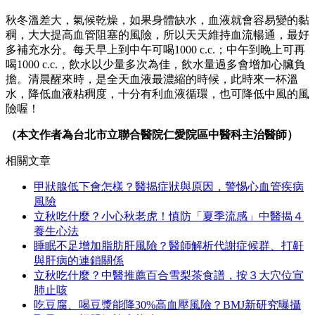
秋冬溫差大，氣候乾燥，如果身體缺水，血液就會容易變的黏
稠，大大提高血管阻塞的風險，所以天天維持血流暢通，最好
多補充水分。每天早上到中午可喝1000 c.c.；中午到晚上可再
喝1000 c.c.，飲水以少量多次為佳，飲水量過多會增加心臟負
擔。清晨醒來時，是全天血液最濃縮的時候，此時來一杯溫
水，降低血液粘稠度，十分有利血液循環，也可降低中風的風
險喔！
（本文作者為台北市立聯合醫院仁愛院區中醫科主治醫師）
相關文章
甲狀腺低下會怎樣？醫揭症狀與原因，警惕心血管疾病
風險
立秋吃什麼？小心秋老虎！慎防「夏季流感」中醫揭４
養生心法
睡眠不足增加脂肪肝風險？醫師解析代謝症候群、打鼾
與肝病的連鎖關係
立秋吃什麼？中醫推薦百合雪梨茶食譜，按３大穴位宣
肺止咳
吃豆腐、喝豆漿能降30%高血壓風險？BMJ新研究曝攝