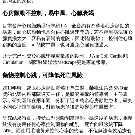
善病患的預後。
心房顫動不控制，易中風、心臟衰竭
目前台灣心房顫動盛行率約1%，全台約有23萬名心房顫動的
病患，而心房顫動也常合併心跳過速問題，若不控制病況讓心
臟負擔太大，容易有衰竭的危險，因此醫師指出，控制住心臟
跳動的速度，可預防中風，也可避免心臟負擔過大。
此研究已刊登於心臟學界重量級的期刊，J Am Coll Cardiol與
Circulation，國際醫學媒體Medscape更是專題報導。
藥物控制心跳，可降低死亡風險
2013年時，曾以心房顫動電燒術為主題，榮獲生策會SNQ金
獎的北榮內科部陳適安主任，是研究團隊的領導者，主任表
示，研究團隊在兩年間，分析了近30萬名心房顫動患者，研究
不同心率控制藥物，對於病患預後的影響與中風機率。
研究結果證實，接受乙型阻斷劑來控制心跳速度的病患，相較
於沒有使用任何心率控制藥物的組別，死亡的風險約下降
24%。而使用毛地黃來控制心率的患者，不但無法有效治療心