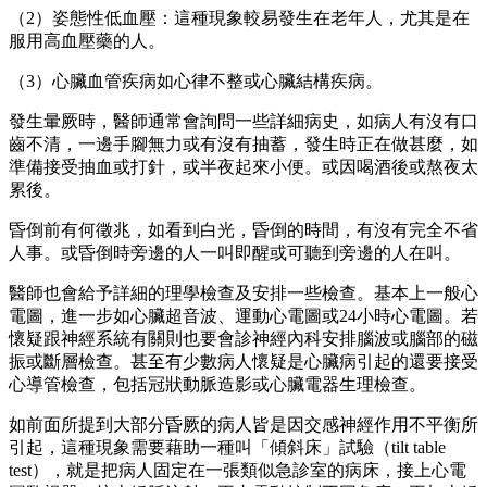
（2）姿態性低血壓：這種現象較易發生在老年人，尤其是在
服用高血壓藥的人。
（3）心臟血管疾病如心律不整或心臟結構疾病。
發生暈厥時，醫師通常會詢問一些詳細病史，如病人有沒有口
齒不清，一邊手腳無力或有沒有抽蓄，發生時正在做甚麼，如
準備接受抽血或打針，或半夜起來小便。或因喝酒後或熬夜太
累後。
昏倒前有何徵兆，如看到白光，昏倒的時間，有沒有完全不省
人事。或昏倒時旁邊的人一叫即醒或可聽到旁邊的人在叫。
醫師也會給予詳細的理學檢查及安排一些檢查。基本上一般心
電圖，進一步如心臟超音波、運動心電圖或24小時心電圖。若
懷疑跟神經系統有關則也要會診神經內科安排腦波或腦部的磁
振或斷層檢查。甚至有少數病人懷疑是心臟病引起的還要接受
心導管檢查，包括冠狀動脈造影或心臟電器生理檢查。
如前面所提到大部分昏厥的病人皆是因交感神經作用不平衡所
引起，這種現象需要藉助一種叫「傾斜床」試驗（tilt table
test），就是把病人固定在一張類似急診室的病床，接上心電