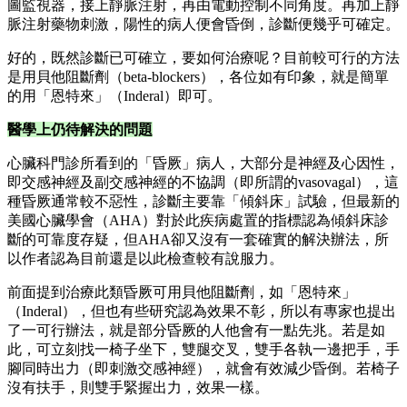
圖監視器，接上靜脈注射，再由電動控制不同角度。再加上靜
脈注射藥物刺激，陽性的病人便會昏倒，診斷便幾乎可確定。
好的，既然診斷已可確立，要如何治療呢？目前較可行的方法
是用貝他阻斷劑（beta-blockers），各位如有印象，就是簡單
的用「恩特來」（Inderal）即可。
醫學上仍待解決的問題
心臟科門診所看到的「昏厥」病人，大部分是神經及心因性，
即交感神經及副交感神經的不協調（即所謂的vasovagal），這
種昏厥通常較不惡性，診斷主要靠「傾斜床」試驗，但最新的
美國心臟學會（AHA）對於此疾病處置的指標認為傾斜床診
斷的可靠度存疑，但AHA卻又沒有一套確實的解決辦法，所
以作者認為目前還是以此檢查較有說服力。
前面提到治療此類昏厥可用貝他阻斷劑，如「恩特來」
（Inderal），但也有些研究認為效果不彰，所以有專家也提出
了一可行辦法，就是部分昏厥的人他會有一點先兆。若是如
此，可立刻找一椅子坐下，雙腿交叉，雙手各執一邊把手，手
腳同時出力（即刺激交感神經），就會有效減少昏倒。若椅子
沒有扶手，則雙手緊握出力，效果一樣。