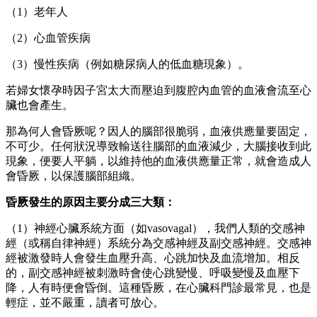
（1）老年人
（2）心血管疾病
（3）慢性疾病（例如糖尿病人的低血糖現象）。
若婦女懷孕時因子宮太大而壓迫到腹腔內血管的血液會流至心
臟也會產生。
那為何人會昏厥呢？因人的腦部很脆弱，血液供應量要固定，
不可少。任何狀況導致輸送往腦部的血液減少，大腦接收到此
現象，便要人平躺，以維持他的血液供應量正常，就會造成人
會昏厥，以保護腦部組織。
昏厥發生的原因主要分成三大類：
（1）神經心臟系統方面（如vasovagal），我們人類的交感神
經（或稱自律神經）系統分為交感神經及副交感神經。交感神
經被激發時人會發生血壓升高、心跳加快及血流增加。相反
的，副交感神經被刺激時會使心跳變慢、呼吸變慢及血壓下
降，人有時便會昏倒。這種昏厥，在心臟科門診最常見，也是
輕症，並不嚴重，讀者可放心。