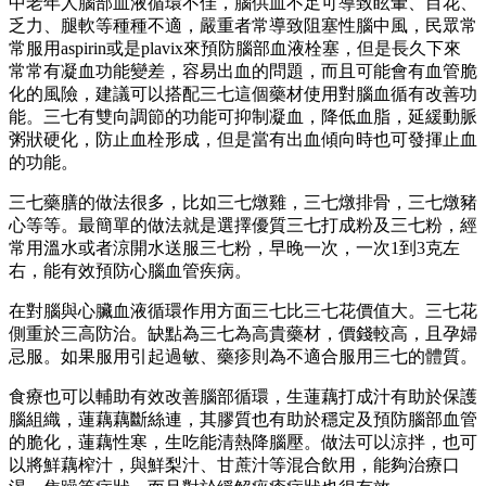
中老年人腦部血液循環不佳，腦供血不足可導致眩暈、目花、
乏力、腿軟等種種不適，嚴重者常導致阻塞性腦中風，民眾常
常服用aspirin或是plavix來預防腦部血液栓塞，但是長久下來
常常有凝血功能變差，容易出血的問題，而且可能會有血管脆
化的風險，建議可以搭配三七這個藥材使用對腦血循有改善功
能。三七有雙向調節的功能可抑制凝血，降低血脂，延緩動脈
粥狀硬化，防止血栓形成，但是當有出血傾向時也可發揮止血
的功能。
三七藥膳的做法很多，比如三七燉雞，三七燉排骨，三七燉豬
心等等。最簡單的做法就是選擇優質三七打成粉及三七粉，經
常用溫水或者涼開水送服三七粉，早晚一次，一次1到3克左
右，能有效預防心腦血管疾病。
在對腦與心臟血液循環作用方面三七比三七花價值大。三七花
側重於三高防治。缺點為三七為高貴藥材，價錢較高，且孕婦
忌服。如果服用引起過敏、藥疹則為不適合服用三七的體質。
食療也可以輔助有效改善腦部循環，生蓮藕打成汁有助於保護
腦組織，蓮藕藕斷絲連，其膠質也有助於穩定及預防腦部血管
的脆化，蓮藕性寒，生吃能清熱降腦壓。做法可以涼拌，也可
以將鮮藕榨汁，與鮮梨汁、甘蔗汁等混合飲用，能夠治療口