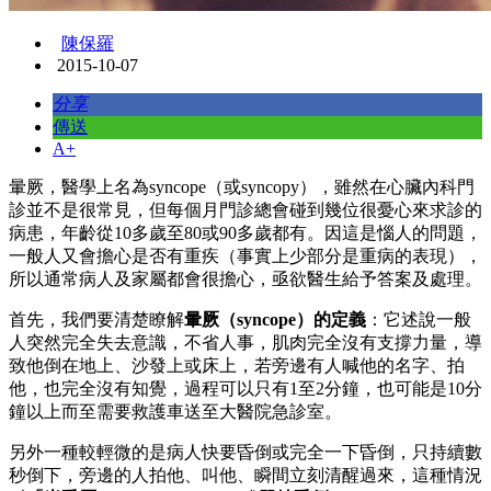
陳保羅
2015-10-07
分享
傳送
A+
暈厥，醫學上名為syncope（或syncopy），雖然在心臟內科門
診並不是很常見，但每個月門診總會碰到幾位很憂心來求診的
病患，年齡從10多歲至80或90多歲都有。因這是惱人的問題，
一般人又會擔心是否有重疾（事實上少部分是重病的表現），
所以通常病人及家屬都會很擔心，亟欲醫生給予答案及處理。
首先，我們要清楚瞭解
暈厥（syncope）的定義
：它述說一般
人突然完全失去意識，不省人事，肌肉完全沒有支撐力量，導
致他倒在地上、沙發上或床上，若旁邊有人喊他的名字、拍
他，也完全沒有知覺，過程可以只有1至2分鐘，也可能是10分
鐘以上而至需要救護車送至大醫院急診室。
另外一種較輕微的是病人快要昏倒或完全一下昏倒，只持續數
秒倒下，旁邊的人拍他、叫他、瞬間立刻清醒過來，這種情況