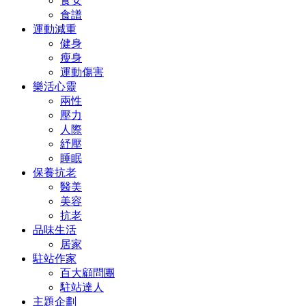
食安
食譜
運動減重
健身
瘦身
運動傷害
樂活心靈
兩性
壓力
人際
紓壓
睡眠
保養抗老
醫美
美容
抗老
品味生活
居家
駐站作家
百大顧問團
駐站達人
主題企劃