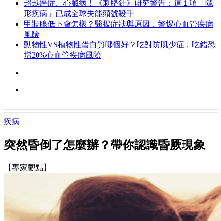
超越癌症、心臟病！《刺胳針》研究警告：這１項「隱
形疾病」已成全球失能頭號殺手
甲狀腺低下會怎樣？醫揭症狀與原因，警惕心血管疾病
風險
動物性VS植物性蛋白質哪個好？吃對防肌少症，吃錯恐
增20%心血管疾病風險
疾病
突然昏倒了怎麼辦？帶你認識昏厥現象
【專家觀點】