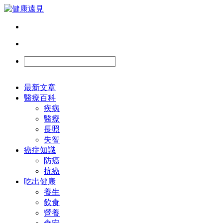
最新文章
醫療百科
疾病
醫療
長照
失智
癌症知識
防癌
抗癌
吃出健康
養生
飲食
營養