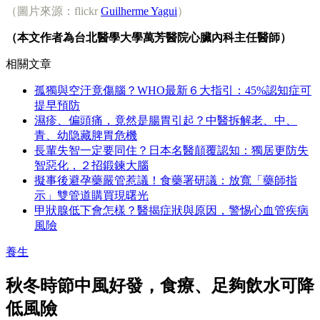
（圖片來源：flickr
Guilherme Yagui
）
（本文作者為台北醫學大學萬芳醫院心臟內科主任醫師）
相關文章
孤獨與空汙竟傷腦？WHO最新６大指引：45%認知症可
提早預防
濕疹、偏頭痛，竟然是腸胃引起？中醫拆解老、中、
青、幼隐藏脾胃危機
長輩失智一定要同住？日本名醫顛覆認知：獨居更防失
智惡化，２招鍛鍊大腦
擬事後避孕藥嚴管惹議！食藥署研議：放寬「藥師指
示」雙管道購買現曙光
甲狀腺低下會怎樣？醫揭症狀與原因，警惕心血管疾病
風險
養生
秋冬時節中風好發，食療、足夠飲水可降
低風險