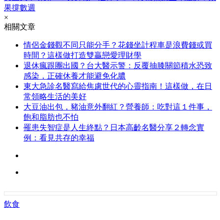
果撐數週
×
相關文章
情侶金錢觀不同只能分手？花錢坐計程車是浪費錢或買
時間？這樣做打造雙贏戀愛理財學
退休瘋跟團出國？台大醫示警：反覆抽膝關節積水恐致
感染，正確休養才能避免化膿
東大急診名醫寫給焦慮世代的心靈指南！這樣做，在日
常領略生活的美好
大豆油出包，豬油意外翻紅？營養師：吃對這１件事，
飽和脂肪也不怕
罹患失智症是人生終點？日本高齡名醫分享２轉念實
例：看見共存的幸福
飲食