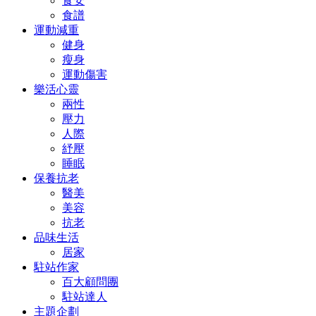
食安
食譜
運動減重
健身
瘦身
運動傷害
樂活心靈
兩性
壓力
人際
紓壓
睡眠
保養抗老
醫美
美容
抗老
品味生活
居家
駐站作家
百大顧問團
駐站達人
主題企劃