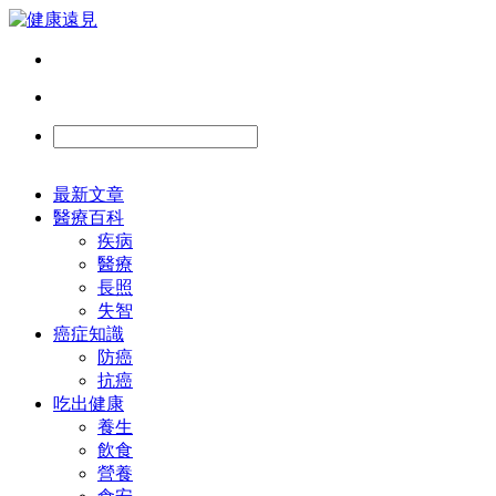
最新文章
醫療百科
疾病
醫療
長照
失智
癌症知識
防癌
抗癌
吃出健康
養生
飲食
營養