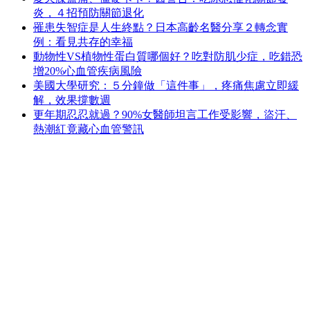
炎，４招預防關節退化
罹患失智症是人生終點？日本高齡名醫分享２轉念實
例：看見共存的幸福
動物性VS植物性蛋白質哪個好？吃對防肌少症，吃錯恐
增20%心血管疾病風險
美國大學研究：５分鐘做「這件事」，疼痛焦慮立即緩
解，效果撐數週
更年期忍忍就過？90%女醫師坦言工作受影響，盜汗、
熱潮紅竟藏心血管警訊