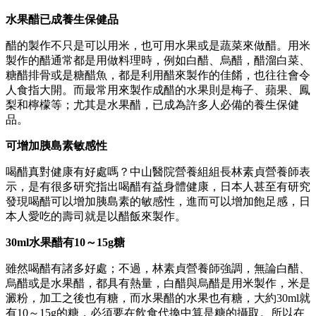
水果醋已成養生保健品
醋的製作不只是可以用米，也可用水果或是蔬菜來做醋。用米
製作的醋通常都是用做料理時，例如白醋、烏醋，醋溜白菜、
糖醋排骨或是糖醋魚，都是利用醋來製作的佳餚，也往往會令
人食指大開。而最常用來製作成醋的水果則是梅子、蘋果、鳳
梨和檸檬等；尤其是水果醋，已成為許多人必備的養生保健
品。
可增加胰島素敏感性
喝醋真對健康有好處嗎？中山醫院營養組組長林素貞營養師表
示，是有很多研究指出喝醋有益身體健康，日本人甚至有研究
發現喝醋可以增加胰島素的敏感性，進而可以增加飽足感，日
本人愛吃的壽司就是以醋飯來製作。
30ml水果醋有10～15g糖
雖然喝醋有諸多好處；不過，林素貞營養師強調，無論白醋、
烏醋或是水果醋，都具有熱量，白醋與烏醋是用米製作，米是
澱粉，加工之後也有糖，而水果醋的水果也有糖，大約30ml就
有10～15g的糖，必須要在飲食代換中算是糖的攝取。所以在