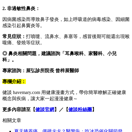
2. 非過敏性鼻炎：
因病菌感染而導致鼻子發炎，如上呼吸道的病毒感染、因細菌
感染引起鼻竇炎等。
常見症狀：
打噴嚏、流鼻水、鼻塞等，感冒後期可能還出現喉
嚨痛、發燒等症狀。
◎ 鼻炎相關問題，建議諮詢「耳鼻喉科、家醫科、小兒
科」。
專家諮詢：展弘診所院長 曾梓展醫師
專欄介紹：
健談 havemary.com 用健康漫畫方式，帶你簡單瞭解正確健康
概念與疾病，讓大家一起漫漫健康～
更多內容請至【
健談官網
】／【
健談粉絲團
】
相關文章
夏天膝蓋痛、僵硬卡卡？醫警告：吃冰恐催化關節發