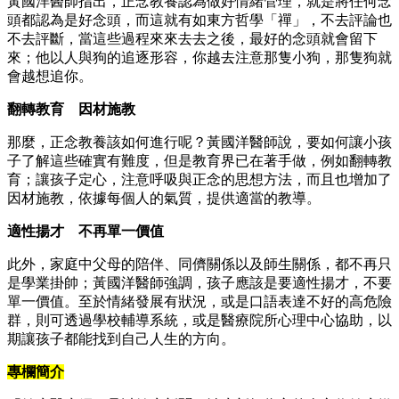
黃國洋醫師指出，正念教養認為做好情緒管理，就是將任何念
頭都認為是好念頭，而這就有如東方哲學「禪」，不去評論也
不去評斷，當這些過程來來去去之後，最好的念頭就會留下
來；他以人與狗的追逐形容，你越去注意那隻小狗，那隻狗就
會越想追你。
翻轉教育 因材施教
那麼，正念教養該如何進行呢？黃國洋醫師說，要如何讓小孩
子了解這些確實有難度，但是教育界已在著手做，例如翻轉教
育；讓孩子定心，注意呼吸與正念的思想方法，而且也增加了
因材施教，依據每個人的氣質，提供適當的教導。
適性揚才 不再單一價值
此外，家庭中父母的陪伴、同儕關係以及師生關係，都不再只
是學業掛帥；黃國洋醫師強調，孩子應該是要適性揚才，不要
單一價值。至於情緒發展有狀況，或是口語表達不好的高危險
群，則可透過學校輔導系統，或是醫療院所心理中心協助，以
期讓孩子都能找到自己人生的方向。
專欄簡介