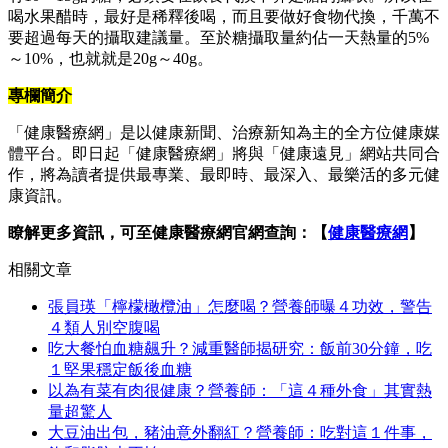
喝水果醋時，最好是稀釋後喝，而且要做好食物代換，千萬不
要超過每天的攝取建議量。至於糖攝取量約佔一天熱量的5%
～10%，也就就是20g～40g。
專欄簡介
「健康醫療網」是以健康新聞、治療新知為主的全方位健康媒
體平台。即日起「健康醫療網」將與「健康遠見」網站共同合
作，將為讀者提供最專業、最即時、最深入、最樂活的多元健
康資訊。
瞭解更多資訊，可至健康醫療網官網查詢：【
健康醫療網
】
相關文章
張員瑛「檸檬橄欖油」怎麼喝？營養師曝４功效，警告
４類人別空腹喝
吃大餐怕血糖飆升？減重醫師揭研究：飯前30分鐘，吃
１堅果穩定飯後血糖
以為有菜有肉很健康？營養師：「這４種外食」其實熱
量超驚人
大豆油出包，豬油意外翻紅？營養師：吃對這１件事，