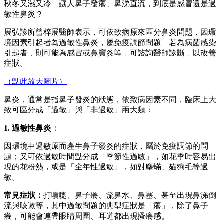
秋冬又濕又冷，讓人鼻子發癢、鼻涕直流，到底是感冒還是過
敏性鼻炎？
展弘診所曾梓展醫師表示，可依致病原來區分鼻炎問題，因環
境因素引起者為過敏性鼻炎，屬免疫調節問題；若為病菌感染
引起者，則可能為感冒或鼻竇炎等，可諮詢醫師診斷，以改善
症狀。
（點此放大圖片）
鼻炎，通常是指鼻子發炎的狀態，依致病因素不同，臨床上大
致可區分成「過敏」與「非過敏」兩大類：
1. 過敏性鼻炎：
因環境中過敏原而產生鼻子發炎的症狀，屬於免疫調節的問
題；又可依過敏時間點分成「季節性過敏」，如花季時容易出
現的花粉熱，或是「全年性過敏」，如對塵蟎、貓狗毛等過
敏。
常見症狀：
打噴嚏、鼻子癢、流鼻水、鼻塞、甚至出現鼻涕倒
流與咳嗽等，其中過敏問題的典型症狀是「癢」，除了鼻子
癢，可能會連帶眼睛周圍、耳道都出現搔癢感。