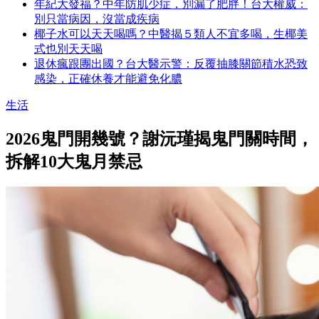
年紀大發福？中年防肌少症，別漏了肥胖！台大權威：
別只當病因，沒當成疾病
椰子水可以天天喝嗎？中醫揭５類人不宜多喝，生椰美
式也別天天喝
退休瘋跟團出國？台大醫示警：反覆抽膝關節積水恐致
感染，正確休養才能避免化膿
生活
2026鬼門開幾號？謝沅瑾揭鬼門關時間，
拆解10大鬼月禁忌