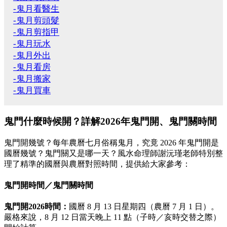
-鬼月看醫生
-鬼月剪頭髮
-鬼月剪指甲
-鬼月玩水
-鬼月外出
-鬼月看房
-鬼月搬家
-鬼月買車
鬼門什麼時候開？詳解2026年鬼門開、鬼門關時間
鬼門開幾號？每年農曆七月俗稱鬼月，究竟 2026 年鬼門開是
國曆幾號？鬼門關又是哪一天？風水命理師謝沅瑾老師特別整
理了精準的國曆與農曆對照時間，提供給大家參考：
鬼門開時間／鬼門關時間
鬼門開2026時間：
國曆 8 月 13 日星期四（農曆 7 月 1 日）。
嚴格來說，8 月 12 日當天晚上 11 點（子時／亥時交替之際）