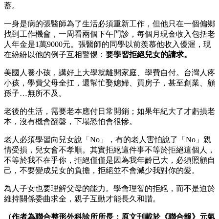
蓄。
一身是病的張醫師為了生活必須重新工作，但他只在一個偏鄉
找到工作機會，一周看兩個下午門診，每個月現金收入包括老
人年金是1萬9000元。張醫師的同學以前羨慕他收入優渥，現
在紛紛以他的例子互相警惕：
要學習拒絕兒女的請求。
美國人養小孩，講好上大學就離開家庭、學費自付。台灣人疼
小孩，學費父母全扛，還幫忙娶媳婦、買房子，甚至創業、顧
孫子…無所不及。
老後的生活，需要老本應付日常開銷；如果年紀大了才虧損老
本，沒有機會翻盤，下場恐怕會很慘。
老人必須學習向兒女說「No」，有的老人害怕說了「No」親
情受損，兒女會不孝順。其實拒絕這件事不等於拒絕這個人，
不等於我不在乎你，拒絕僅僅是因為我年齡已大，必須照顧自
己，不要變成兒女的負擔，拒絕並不會減少我對你的愛。
為人子女也要理解父母的能力。學會理智的拒絕，而不是迫於
維持關係委曲求全，親子互動才能長久和諧。
（作者為聯合整形外科診所所長；原文刊載於《聯合報》元氣