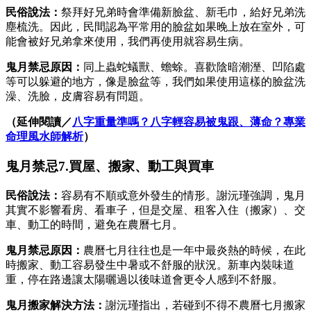
民俗說法：
祭拜好兄弟時會準備新臉盆、新毛巾，給好兄弟洗
塵梳洗。因此，民間認為平常用的臉盆如果晚上放在室外，可
能會被好兄弟拿來使用，我們再使用就容易生病。
鬼月禁忌原因：
同上蟲蛇蟻獸、蟾蜍。喜歡陰暗潮溼、凹陷處
等可以躲避的地方，像是臉盆等，我們如果使用這樣的臉盆洗
澡、洗臉，皮膚容易有問題。
（延伸閱讀／
八字重量準嗎？八字輕容易被鬼跟、薄命？專業
命理風水師解析
）
鬼月禁忌7.買屋、搬家、動工與買車
民俗說法：
容易有不順或意外發生的情形。謝沅瑾強調，鬼月
其實不影響看房、看車子，但是交屋、租客入住（搬家）、交
車、動工的時間，避免在農曆七月。
鬼月禁忌原因：
農曆七月往往也是一年中最炎熱的時候，在此
時搬家、動工容易發生中暑或不舒服的狀況。新車內裝味道
重，停在路邊讓太陽曬過以後味道會更令人感到不舒服。
鬼月搬家
解決方法：
謝沅瑾指出，若碰到不得不農曆七月搬家