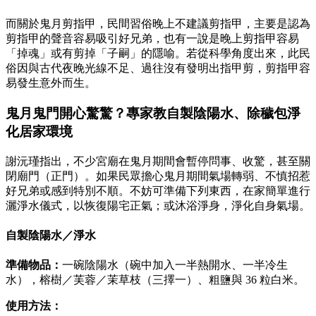
而關於鬼月剪指甲，民間習俗晚上不建議剪指甲，主要是認為
剪指甲的聲音容易吸引好兄弟，也有一說是晚上剪指甲容易
「掉魂」或有剪掉「子嗣」的隱喻。若從科學角度出來，此民
俗因與古代夜晚光線不足、過往沒有發明出指甲剪，剪指甲容
易發生意外而生。
鬼月鬼門開心驚驚？專家教自製陰陽水、除穢包淨
化居家環境
謝沅瑾指出，不少宮廟在鬼月期間會暫停問事、收驚，甚至關
閉廟門（正門）。如果民眾擔心鬼月期間氣場轉弱、不慎招惹
好兄弟或感到特別不順。不妨可準備下列東西，在家簡單進行
灑淨水儀式，以恢復陽宅正氣；或沐浴淨身，淨化自身氣場。
自製陰陽水／淨水
準備物品：
一碗陰陽水（碗中加入一半熱開水、一半冷生
水），榕樹／芙蓉／茉草枝（三擇一）、粗鹽與 36 粒白米。
使用方法：