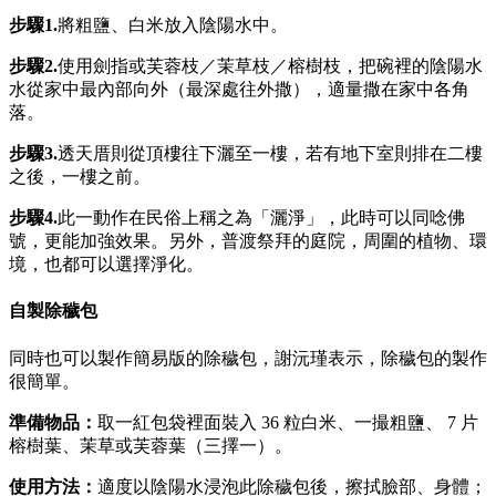
步驟1.
將粗鹽、白米放入陰陽水中。
步驟2.
使用劍指或芙蓉枝／茉草枝／榕樹枝，把碗裡的陰陽水
水從家中最內部向外（最深處往外撒），適量撒在家中各角
落。
步驟3.
透天厝則從頂樓往下灑至一樓，若有地下室則排在二樓
之後，一樓之前。
步驟
4.
此一動作在民俗上稱之為「灑淨」，此時可以同唸佛
號，更能加強效果。另外，普渡祭拜的庭院，周圍的植物、環
境，也都可以選擇淨化。
自製除穢包
同時也可以製作簡易版的除穢包，謝沅瑾表示，除穢包的製作
很簡單。
準備物品：
取一紅包袋裡面裝入 36 粒白米、一撮粗鹽、 7 片
榕樹葉、茉草或芙蓉葉（三擇一）。
使用方法：
適度以陰陽水浸泡此除穢包後，擦拭臉部、身體；