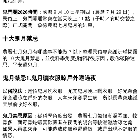
開始計算。
鬼門關2026時間：
國曆 9 月 10 日星期四（農曆 7 月 29 日）。
民俗上，鬼門關通常會在當天晚上 11 點（子時／亥時交替之
際）正式關閉，象徵農曆七月鬼月的結束。
十大鬼月禁忌
農曆七月鬼月有哪些事不能做？以下整理民俗專家謝沅瑾揭露
的 10 大鬼月禁忌，並從科學角度拆解背後原因，教你破除迷
思、平安過鬼月。
鬼月禁忌1.鬼月曬衣服晾戶外避過夜
民俗說法：
是怕鬼月洗衣服，尤其鬼月晚上曬衣服，好兄弟會
穿套過晾在戶外的衣服，人拿來穿容易生病，所以長輩會建議
天黑前收好衣服。
鬼月禁忌原因：
從科學角度出發，農曆七月氣候潮濕悶熱、蚊
蟲多，而毒蟲蛇蟻喜歡藏匿在夜間的陽台等較潮濕陰涼之處，
如果人再拿來穿，可能造成皮膚容易過敏，或是出現不舒服的
情形。