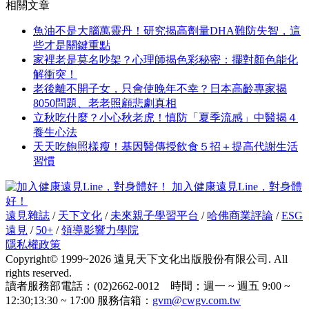
相關文章
魚油不是大腦萬靈丹！研究揭高劑量DHA難防失智，這
些才是關鍵重點
家裡老是莫名吵架？心理師揭色彩秘密：擺對顏色能化
解衝突！
老後離不開子女，只會使晚年不幸？日本高齡專家揭
8050問題、老老照顧悲劇真相
立秋吃什麼？小心秋老虎！慎防「夏季流感」中醫揭４
養生心法
天天吃飽照樣瘦！基因醫傳授飲食５招＋提高代謝生活
習慣
加入健康遠見Line，對身體
好！
遠見雜誌
/
天下文化
/
未來親子學習平台
/
哈佛商業評論
/
ESG
遠見
/
50+
/
領導影響力學院
隱私權政策
Copyright© 1999~2026 遠見天下文化出版股份有限公司. All
rights reserved.
讀者服務部電話：(02)2662-0012 時間：週一 ~ 週五 9:00 ~
12:30;13:30 ~ 17:00 服務信箱：
gvm@cwgv.com.tw