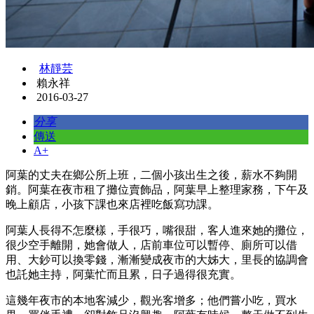
林靜芸
賴永祥
2016-03-27
分享
傳送
A+
阿葉的丈夫在鄉公所上班，二個小孩出生之後，薪水不夠開
銷。阿葉在夜市租了攤位賣飾品，阿葉早上整理家務，下午及
晚上顧店，小孩下課也來店裡吃飯寫功課。
阿葉人長得不怎麼樣，手很巧，嘴很甜，客人進來她的攤位，
很少空手離開，她會做人，店前車位可以暫停、廁所可以借
用、大鈔可以換零錢，漸漸變成夜市的大姊大，里長的協調會
也託她主持，阿葉忙而且累，日子過得很充實。
這幾年夜市的本地客減少，觀光客增多；他們嘗小吃，買水