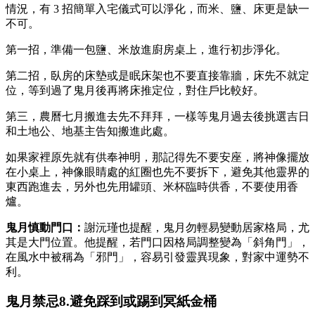
情況，有 3 招簡單入宅儀式可以淨化，而米、鹽、床更是缺一
不可。
第一招，準備一包鹽、米放進廚房桌上，進行初步淨化。
第二招，臥房的床墊或是眠床架也不要直接靠牆，床先不就定
位，等到過了鬼月後再將床推定位，對住戶比較好。
第三，農曆七月搬進去先不拜拜，一樣等鬼月過去後挑選吉日
和土地公、地基主告知搬進此處。
如果家裡原先就有供奉神明，那記得先不要安座，將神像擺放
在小桌上，神像眼睛處的紅圈也先不要拆下，避免其他靈界的
東西跑進去，另外也先用罐頭、米杯臨時供香，不要使用香
爐。
鬼月慎動門口：
謝沅瑾也提醒，鬼月勿輕易變動居家格局，尤
其是大門位置。他提醒，若門口因格局調整變為「斜角門」，
在風水中被稱為「邪門」，容易引發靈異現象，對家中運勢不
利。
鬼月禁忌8.避免踩到或踢到冥紙金桶