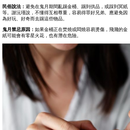
民俗說法：
避免在鬼月期間亂踢金桶、踢到供品，或踩到冥紙
等。謝沅瑾說，不懂得互相尊重，容易得罪好兄弟。應避免因
為好玩、好奇而去踢這些物品。
鬼月禁忌原因：
如果金桶正在焚燒或悶燒容易燙傷，飛濺的金
紙可能會有零星火花，也有潛在危險。