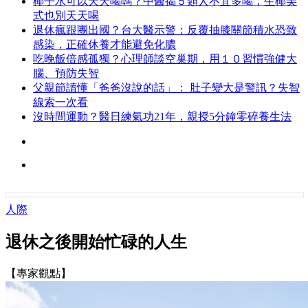
椰子水可以天天喝嗎？中醫揭５類人不宜多喝，生椰美
式也別天天喝
退休瘋跟團出國？台大醫示警：反覆抽膝關節積水恐致
感染，正確休養才能避免化膿
吃晚飯倍感孤獨？心理師談空巢期，用１０習慣強健大
腦、預防失智
父親節讀懂「爸爸沒說的話」： 肚子變大是警訊？失智
線索一次看
沒時間運動？醫日練氣功21年，親授5分鐘零碎養生法
人際
退休之後開始忙碌的人生
【專家觀點】