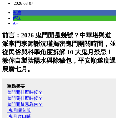
2026-08-07
分享
傳送
A+
前言：2026 鬼門開是幾號？中華堪輿道
派掌門宗師謝沅瑾揭密鬼門開關時間，並
從民俗與科學角度拆解 10 大鬼月禁忌！
教你自製陰陽水與除穢包，平安順遂度過
農曆七月。
重點摘要
鬼門開什麼時候？
鬼門關什麼時候？
鬼門開禁忌為何？
-鬼月曬衣服
-鬼月吹口哨