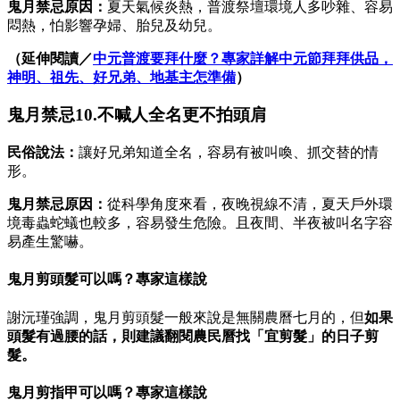
鬼月禁忌原因：
夏天氣候炎熱，普渡祭壇環境人多吵雜、容易
悶熱，怕影響孕婦、胎兒及幼兒。
（延伸閱讀／
中元普渡要拜什麼？專家詳解中元節拜拜供品，
神明、祖先、好兄弟、地基主怎準備
）
鬼月禁忌10.不喊人全名更不拍頭肩
民俗說法：
讓好兄弟知道全名，容易有被叫喚、抓交替的情
形。
鬼月禁忌原因：
從科學角度來看，夜晚視線不清，夏天戶外環
境毒蟲蛇蟻也較多，容易發生危險。且夜間、半夜被叫名字容
易產生驚嚇。
鬼月剪頭髮可以嗎？專家這樣說
謝沅瑾強調，鬼月剪頭髮一般來說是無關農曆七月的，但
如果
頭髮有過腰的話，則建議翻閱農民曆找「宜剪髮」的日子剪
髮。
鬼月剪指甲可以嗎？專家這樣說