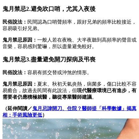
鬼月禁忌2.避免吹口哨，尤其入夜後
民俗說法：
民間認為口哨聲頻率，跟好兄弟的頻率比較接近，
容易吸引好兄弟。
鬼月禁忌原因：
一般人若在夜晚、大半夜聽到高頻率的聲音或
音樂，容易感到驚嚇，所以盡量避免較好。
鬼月禁忌3.盡量避免開刀探病及弔喪
民俗說法：
容易有抓交替或沖煞的情形。
鬼月禁忌原因：
夏末、秋初天氣炎熱，病菌多，傷口比較不容
易癒合，故過去民間有此說法，但
現代醫療環境已有進步，有
需要者仍應積極就醫，聽從專業醫師建議
。
（延伸閱讀／
鬼月忌諱開刀、住院？醫師提「科學數據」揭真
相：手術風險更低
）