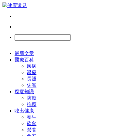
最新文章
醫療百科
疾病
醫療
長照
失智
癌症知識
防癌
抗癌
吃出健康
養生
飲食
營養