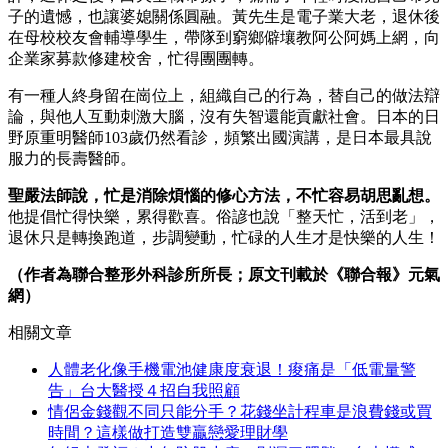
子的遺憾，也讓婆媳關係圓融。黃先生是電子業大老，退休後
在母校校友會輔導學生，帶隊到窮鄉僻壤教阿公阿媽上網，向
企業家募款修建校舍，忙得團團轉。
有一種人終身留在崗位上，組織自己的行為，替自己的做法辯
論，與他人互動刺激大腦，沒有失智還能貢獻社會。日本的日
野原重明醫師103歲仍然看診，頻繁出國演講，是日本最具說
服力的長壽醫師。
聖嚴法師說，忙是消除煩惱的修心方法，不忙容易胡思亂想。
他提倡忙得快樂，累得歡喜。俗諺也說「整天忙，活到老」，
退休只是轉換跑道，步調變動，忙碌的人生才是快樂的人生！
（作者為聯合整形外科診所所長；原文刊載於《聯合報》元氣
網）
相關文章
人體老化像手機電池健康度衰退！痠痛是「低電量警
告」台大醫授４招自我照顧
情侶金錢觀不同只能分手？花錢坐計程車是浪費錢或買
時間？這樣做打造雙贏戀愛理財學