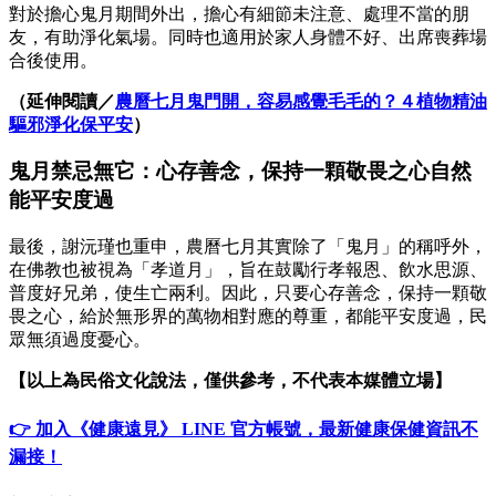
對於擔心鬼月期間外出，擔心有細節未注意、處理不當的朋
友，有助淨化氣場。同時也適用於家人身體不好、出席喪葬場
合後使用。
（延伸閱讀／
農曆七月鬼門開，容易感覺毛毛的？４植物精油
驅邪淨化保平安
）
鬼月禁忌無它：心存善念，保持一顆敬畏之心自然
能平安度過
最後，謝沅瑾也重申，農曆七月其實除了「鬼月」的稱呼外，
在佛教也被視為「孝道月」，旨在鼓勵行孝報恩、飲水思源、
普度好兄弟，使生亡兩利。因此，只要心存善念，保持一顆敬
畏之心，給於無形界的萬物相對應的尊重，都能平安度過，民
眾無須過度憂心。
【以上為民俗文化說法，僅供參考，不代表本媒體立場】
👉 加入《健康遠見》 LINE 官方帳號，最新健康保健資訊不
漏接！