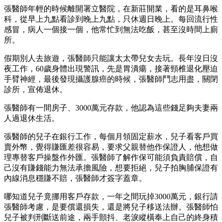
張醫師年輕的時候離開署立醫院，在新莊開業，看的是耳鼻喉
科，從早上九點看診到晚上九點，只休週日晚上。每回流行性
感冒，病人一個接一個，他常忙到無法吃飯，甚至沒時間上廁
所。
假期別人去旅遊，張醫師只能讓太太帶兒女去玩。長年沒日沒
夜工作，60歲身體出現警訊，先是胃潰瘍，接著頸椎退化壓迫
手臂神經，最後發現攝護腺癌的時候，張醫師鬥志用盡，關閉
診所，宣佈退休。
張醫師有一間房子、3000萬元存款，他認為這些錢足夠夫妻兩
人過退休生活。
張醫師的兒子在銀行工作，每個月領固定薪水，兒子看客戶買
賣外幣，覺得賺匯差很容易，要求父親替他作保證人，他想做
理專替客戶操盤作外匯。張醫師了解作保可能須負責賠償，自
己沒有賺錢能力無法承擔風險，想要拒絕，兒子拍胸脯保證有
內線消息穩賺不賠，張醫師才簽字蓋章。
哪知道兒子竟挪用客戶存款，一年之間玩掉3000萬元，銀行請
張醫師考慮，是要償還損失，還是將兒子移送法辦。張醫師怕
兒子被判刑斷送前途，兩手顫抖、老淚縱橫奉上自己的終身積