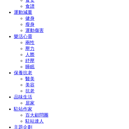
食安
食譜
運動減重
健身
瘦身
運動傷害
樂活心靈
兩性
壓力
人際
紓壓
睡眠
保養抗老
醫美
美容
抗老
品味生活
居家
駐站作家
百大顧問團
駐站達人
主題企劃