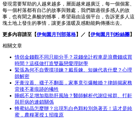
發現需要幫助的人越來越多，層面越來越廣泛，每一個個案、
每一個村落都有自己的故事與難處，我們聽過很多感人的故
事，也有聞之鼻酸的憾事，希望藉由這個平台，告訴更多人這
塊土地上發生的事情，讓更多溫暖及感動能夠傳播出去。
更多內容請至【
伊甸園月刊部落格
】／【
伊甸園月刊粉絲團
】
相關文章
情侶金錢觀不同只能分手？花錢坐計程車是浪費錢或買
時間？這樣做打造雙贏戀愛理財學
緊張為何不自覺摸項鍊？戴長鍊、短鍊代表什麼？心理
師解密
牙膏沒蓋、襪子不翻面，家事竟引爆離婚？律師揭家務
背後不著痕跡的犧牲
睡眠不足增加脂肪肝風險？醫師解析代謝症候群、打鼾
與肝病的連鎖關係
蜂蜜結晶怎麼辦？出現乳白色顆粒別急著丟！這才是純
蜜，農糧署授１招復原