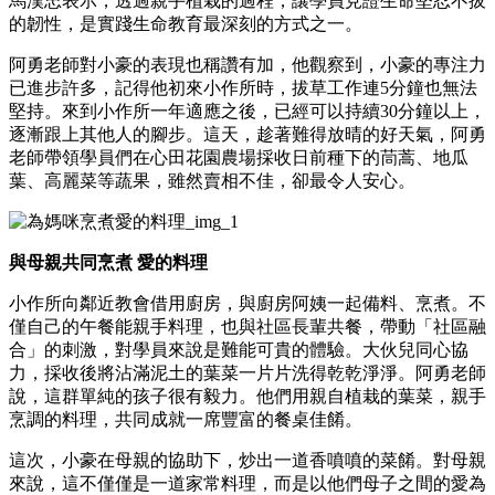
馬漢忠表示，透過親手植栽的過程，讓學員見證生命堅忍不拔
的韌性，是實踐生命教育最深刻的方式之一。
阿勇老師對小豪的表現也稱讚有加，他觀察到，小豪的專注力
已進步許多，記得他初來小作所時，拔草工作連5分鐘也無法
堅持。來到小作所一年適應之後，已經可以持續30分鐘以上，
逐漸跟上其他人的腳步。這天，趁著難得放晴的好天氣，阿勇
老師帶領學員們在心田花園農場採收日前種下的茼蒿、地瓜
葉、高麗菜等蔬果，雖然賣相不佳，卻最令人安心。
與母親共同烹煮
愛的料理
小作所向鄰近教會借用廚房，與廚房阿姨一起備料、烹煮。不
僅自己的午餐能親手料理，也與社區長輩共餐，帶動「社區融
合」的刺激，對學員來說是難能可貴的體驗。大伙兒同心協
力，採收後將沾滿泥土的葉菜一片片洗得乾乾淨淨。阿勇老師
說，這群單純的孩子很有毅力。他們用親自植栽的葉菜，親手
烹調的料理，共同成就一席豐富的餐桌佳餚。
這次，小豪在母親的協助下，炒出一道香噴噴的菜餚。對母親
來說，這不僅僅是一道家常料理，而是以他們母子之間的愛為