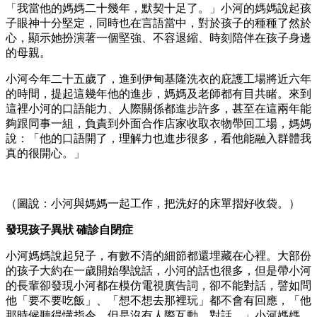
「我當他的媽媽二十幾年，默契十足了。」小河的媽媽說起孩
子眼神十分堅定，同時也在言語當中，對於孩子的種種了然於
心，顯示她扮演著一個堅強、不容退縮、時刻陪伴在孩子身邊
的母親。
小河今年二十五歲了，進到伊甸基隆洗衣的庇護工場將近六年
的時間，提起這幾年他的進步，媽媽及老師都有目共睹。來到
這裡小河的口語能力、人際關係都進步許多，甚至在這兩年能
夠跟同事一組，負責到外面合作店家收取衣物帶回工場，媽媽
說：「他的口語開了，理解力也進步很多，看他能融入群體我
真的很開心。」
（圖說：小河與媽媽一起工作，把洗好的床單摺好收袋。）
發現孩子異狀 確診自閉症
小河媽媽說起兒子，有數不清的細節都還埋藏在心裡。大部份
的孩子大約在一歲開始學說話，小河的話也很多，但是帶小河
的長輩卻發現小河都在模仿電視廣告詞，卻不能對話，譬如問
他「要不要吃飯」、「想不想去那裡玩」都不會有回應，「他
那時候聽得懂指令，但是沒有人際互動、對話。」小河媽媽