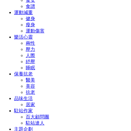
食安
食譜
運動減重
健身
瘦身
運動傷害
樂活心靈
兩性
壓力
人際
紓壓
睡眠
保養抗老
醫美
美容
抗老
品味生活
居家
駐站作家
百大顧問團
駐站達人
主題企劃