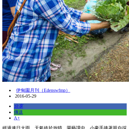
伊甸園月刊（Edenswfmp）
2016-05-29
分享
傳送
A+
經過連日大雨，天氣終於放晴。園藝課中，小豪手捧著親自採