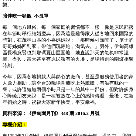
樂。
陪伴吃一頓飯 不孤單
每一個地方風俗、每一個家庭的習慣都不一樣，像是原民部落
在年節時舉行結婚慶典，因爲這是難得家人從各地回來團聚的
時刻，在茂林山區的小嘉媽媽說：「那時候可熱鬧了，孩子的
哥哥姊姊回到家，帶他們玩鞭炮，淘氣去。」另外，伊甸高雄
區長楊意賢也到那瑪夏山區圍爐，她直說那天的氣氛非常溫
馨、盡興，當天甚至有原民獨有的火堆，是場特別的圍爐相聚
時刻。
今年，因爲各地捐款人與熱心的廠商，甚至是服務使用者的家
人鼎力相助，讓全台30幾場圍爐吃上熱騰騰，有滋有味的一
餐，或許這短短兩個小時只是一年的其中一部份，但對許多身
心障礙朋友來說，是一種被放在心上的感情傳遞。最後，在新
年初始之時，祝福大家新年快樂，平安幸福。
資料來源：《伊甸園月刊》348 期 2016.2 月號
專欄介紹：
自1983年7月創刊，伊甸園月刊已發行數十年，過程中，我們