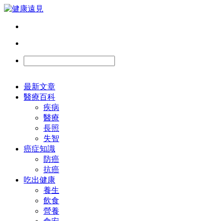
最新文章
醫療百科
疾病
醫療
長照
失智
癌症知識
防癌
抗癌
吃出健康
養生
飲食
營養