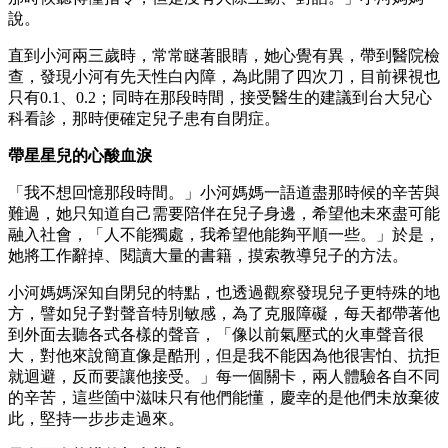
說。
直到小河兩三歲時，常常瞇著眼睛，她心覺有異，帶到醫院檢
查，發現小河有先天性白內障，為此開了四次刀，目前裸視也
只有0.1、0.2；同時在那段時間，接受醫生的建議到台大兒心
科看診，那時便確定兒子患有自閉症。
帶星星兒的心酸血淚
「我不想回憶那段時間。」小河媽媽一語道盡那時候的辛苦與
難過，她只知道自己需要陪伴在兒子身邊，希望他未來盡可能
融入社會，「人不能獨處，我希望他能夠平順一些。」於是，
她將工作辭掉、閱讀大量的書籍，摸索教導兒子的方法。
小河媽媽深知自閉兒的特點，也透過觀察發現兒子更特殊的地
方，譬如兒子對聲音特別敏感，為了克服障礙，每天都帶著他
到外面去聽各式各樣的聲音，「像以前氣壓式的火車聲音很
大，對他來說簡直像是酷刑，但是我不能因為他很害怕、抗拒
就迴避，反而要讓他接受。」每一個關卡，兩人體驗各自不同
的辛苦，這些箇中滋味只有他們能懂，慶幸的是他們未放棄彼
此，堅持一步步走過來。