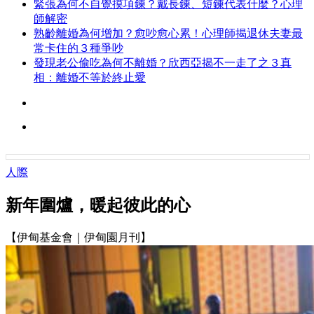
緊張為何不自覺摸項鍊？戴長鍊、短鍊代表什麼？心理
師解密
熟齡離婚為何增加？愈吵愈心累！心理師揭退休夫妻最
常卡住的３種爭吵
發現老公偷吃為何不離婚？欣西亞揭不一走了之３真
相：離婚不等於終止愛
人際
新年圍爐，暖起彼此的心
【伊甸基金會｜伊甸園月刊】