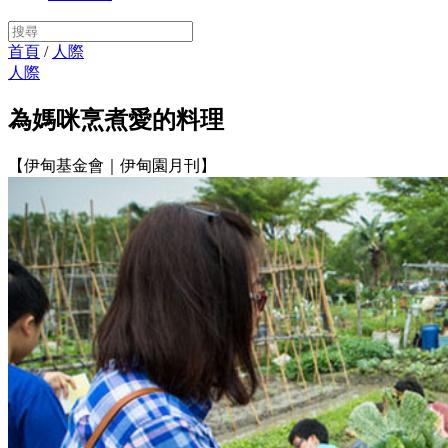
首頁
/
人際
人際
為媽咪烹煮愛的料理
【伊甸基金會｜伊甸園月刊】