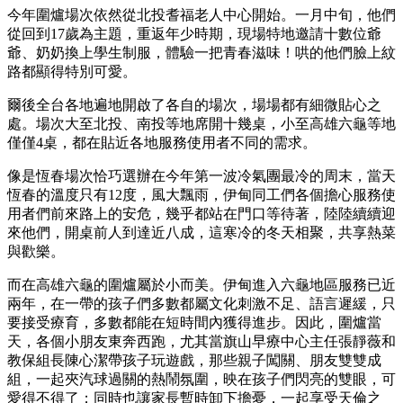
今年圍爐場次依然從北投耆福老人中心開始。一月中旬，他們
從回到17歲為主題，重返年少時期，現場特地邀請十數位爺
爺、奶奶換上學生制服，體驗一把青春滋味！哄的他們臉上紋
路都顯得特別可愛。
爾後全台各地遍地開啟了各自的場次，場場都有細微貼心之
處。場次大至北投、南投等地席開十幾桌，小至高雄六龜等地
僅僅4桌，都在貼近各地服務使用者不同的需求。
像是恆春場次恰巧選辦在今年第一波冷氣團最冷的周末，當天
恆春的溫度只有12度，風大飄雨，伊甸同工們各個擔心服務使
用者們前來路上的安危，幾乎都站在門口等待著，陸陸續續迎
來他們，開桌前人到達近八成，這寒冷的冬天相聚，共享熱菜
與歡樂。
而在高雄六龜的圍爐屬於小而美。伊甸進入六龜地區服務已近
兩年，在一帶的孩子們多數都屬文化刺激不足、語言遲緩，只
要接受療育，多數都能在短時間內獲得進步。因此，圍爐當
天，各個小朋友東奔西跑，尤其當旗山早療中心主任張靜薇和
教保組長陳心潔帶孩子玩遊戲，那些親子闖關、朋友雙雙成
組，一起夾汽球過關的熱鬧氛圍，映在孩子們閃亮的雙眼，可
愛得不得了；同時也讓家長暫時卸下擔憂，一起享受天倫之