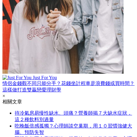
Just For You
情侶金錢觀不同只能分手？花錢坐計程車是浪費錢或買時間？
這樣做打造雙贏戀愛理財學
×
相關文章
待冷氣房易慢性缺水、頭痛？營養師揭７大缺水症狀，
這２種飲料別過量
吃晚飯倍感孤獨？心理師談空巢期，用１０習慣強健大
腦、預防失智