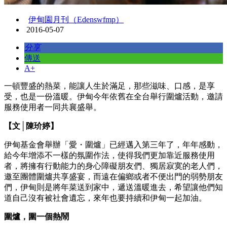
伊甸園月刊（Edenswfmp）
2016-05-07
分享
傳送
A+
一頓豐盛的熱菜，能讓人生於滿足，那些滋味、口感，是享
受，也是一份溫暖。伊甸今年依舊在全台舉行圍爐活動，邀請
服務使用者一同共襄盛舉。
【文│陳玠婷】
伊甸基金會舉辦「愛・圍爐」已經邁入第三年了，年年感動，
給今年增添不一樣的氛圍作法，使得我們更加靠近服務使用
者，將擁有行動能力的身心障礙朋友們、獨居寂寞的老人們，
邀至團體圍爐共享盛宴，而遠在偏鄉或者不便出門的弱勢朋友
們，伊甸則是將年菜送到家中，遞送溫暖進去，希望讓他們知
道自己沒有被社會遺忘，來年也要持續和伊甸一起加油。
圍爐，圍一個熱鬧