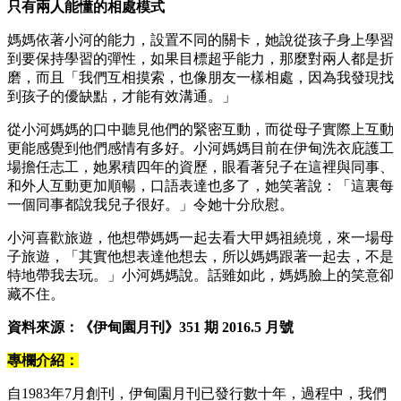
只有兩人能懂的相處模式
媽媽依著小河的能力，設置不同的關卡，她說從孩子身上學習
到要保持學習的彈性，如果目標超乎能力，那麼對兩人都是折
磨，而且「我們互相摸索，也像朋友一樣相處，因為我發現找
到孩子的優缺點，才能有效溝通。」
從小河媽媽的口中聽見他們的緊密互動，而從母子實際上互動
更能感覺到他們感情有多好。小河媽媽目前在伊甸洗衣庇護工
場擔任志工，她累積四年的資歷，眼看著兒子在這裡與同事、
和外人互動更加順暢，口語表達也多了，她笑著說：「這裏每
一個同事都說我兒子很好。」令她十分欣慰。
小河喜歡旅遊，他想帶媽媽一起去看大甲媽祖繞境，來一場母
子旅遊，「其實他想表達他想去，所以媽媽跟著一起去，不是
特地帶我去玩。」小河媽媽說。話雖如此，媽媽臉上的笑意卻
藏不住。
資料來源：《伊甸園月刊》351 期 2016.5 月號
專欄介紹：
自1983年7月創刊，伊甸園月刊已發行數十年，過程中，我們