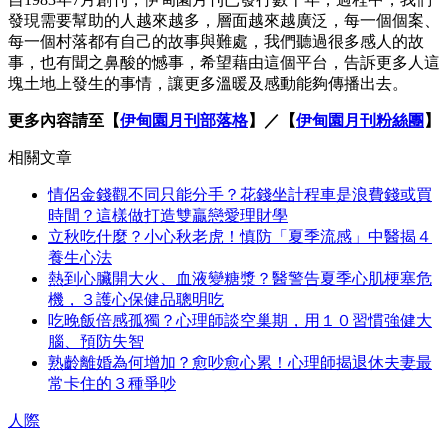
發現需要幫助的人越來越多，層面越來越廣泛，每一個個案、
每一個村落都有自己的故事與難處，我們聽過很多感人的故
事，也有聞之鼻酸的憾事，希望藉由這個平台，告訴更多人這
塊土地上發生的事情，讓更多溫暖及感動能夠傳播出去。
更多內容請至【
伊甸園月刊部落格
】／【
伊甸園月刊粉絲團
】
相關文章
情侶金錢觀不同只能分手？花錢坐計程車是浪費錢或買
時間？這樣做打造雙贏戀愛理財學
立秋吃什麼？小心秋老虎！慎防「夏季流感」中醫揭４
養生心法
熱到心臟開大火、血液變糖漿？醫警告夏季心肌梗塞危
機，３護心保健品聰明吃
吃晚飯倍感孤獨？心理師談空巢期，用１０習慣強健大
腦、預防失智
熟齡離婚為何增加？愈吵愈心累！心理師揭退休夫妻最
常卡住的３種爭吵
人際