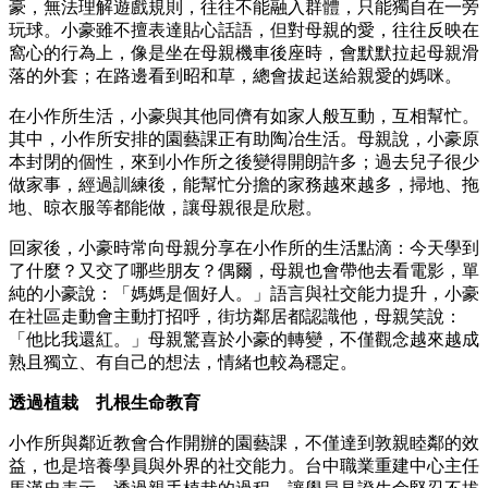
豪，無法理解遊戲規則，往往不能融入群體，只能獨自在一旁
玩球。小豪雖不擅表達貼心話語，但對母親的愛，往往反映在
窩心的行為上，像是坐在母親機車後座時，會默默拉起母親滑
落的外套；在路邊看到昭和草，總會拔起送給親愛的媽咪。
在小作所生活，小豪與其他同儕有如家人般互動，互相幫忙。
其中，小作所安排的園藝課正有助陶冶生活。母親說，小豪原
本封閉的個性，來到小作所之後變得開朗許多；過去兒子很少
做家事，經過訓練後，能幫忙分擔的家務越來越多，掃地、拖
地、晾衣服等都能做，讓母親很是欣慰。
回家後，小豪時常向母親分享在小作所的生活點滴：今天學到
了什麼？又交了哪些朋友？偶爾，母親也會帶他去看電影，單
純的小豪說：「媽媽是個好人。」語言與社交能力提升，小豪
在社區走動會主動打招呼，街坊鄰居都認識他，母親笑說：
「他比我還紅。」母親驚喜於小豪的轉變，不僅觀念越來越成
熟且獨立、有自己的想法，情緒也較為穩定。
透過植栽 扎根生命教育
小作所與鄰近教會合作開辦的園藝課，不僅達到敦親睦鄰的效
益，也是培養學員與外界的社交能力。台中職業重建中心主任