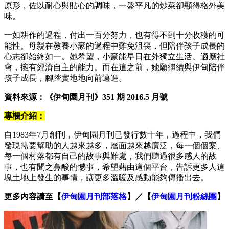
原形，佐以耐心與貼心的調味，一盤平凡的炒菜卻顯得格外美
味。
一如耕作的過程，付出一百分努力，也有得不到十分收穫的可
能性。母親在教養小豪的過程中難免沮喪，但陪伴孩子成長的
心志卻始終如一。她希望，小豪能早日在外獨立生活、適應社
會，擁有經濟自主的能力。而在這之前，她願繼續與伊甸陪伴
孩子成長，腳踏實地地向前邁進。
資料來源：《伊甸園月刊》
351
期
2016.5
月號
專欄介紹：
自1983年7月創刊，伊甸園月刊已發行數十年，過程中，我們
發現需要幫助的人越來越多，層面越來越廣泛，每一個個案、
每一個村落都有自己的故事與難處，我們聽過很多感人的故
事，也有聞之鼻酸的憾事，希望藉由這個平台，告訴更多人這
塊土地上發生的事情，讓更多溫暖及感動能夠傳播出去。
更多內容請至【
伊甸園月刊部落格
】／【
伊甸園月刊粉絲團
】