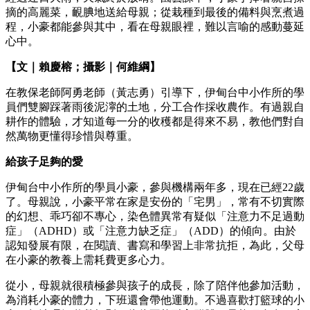
摘的高麗菜，靦腆地送給母親；從栽種到最後的備料與烹煮過
程，小豪都能參與其中，看在母親眼裡，難以言喻的感動蔓延
心中。
【文｜賴慶榕；攝影｜何維綱】
在教保老師阿勇老師（黃志勇）引導下，伊甸台中小作所的學
員們雙腳踩著雨後泥濘的土地，分工合作採收農作。有過親自
耕作的體驗，才知道每一分的收穫都是得來不易，教他們對自
然萬物更懂得珍惜與尊重。
給孩子足夠的愛
伊甸台中小作所的學員小豪，參與機構兩年多，現在已經22歲
了。母親說，小豪平常在家是安份的「宅男」，常有不切實際
的幻想、乖巧卻不專心，染色體異常有疑似「注意力不足過動
症」（ADHD）或「注意力缺乏症」（ADD）的傾向。由於
認知發展有限，在閱讀、書寫和學習上非常抗拒，為此，父母
在小豪的教養上需耗費更多心力。
從小，母親就很積極參與孩子的成長，除了陪伴他參加活動，
為消耗小豪的體力，下班還會帶他運動。不過喜歡打籃球的小