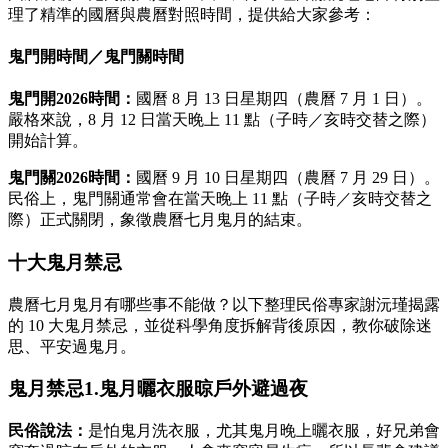
理了精準的國曆與農曆對照時間，提供給大家參考：
鬼門開時間／鬼門關時間
鬼門開2026時間：
國曆 8 月 13 日星期四（農曆 7 月 1 日）。
嚴格來說，8 月 12 日當天晚上 11 點（子時／亥時交替之際）
開始計算。
鬼門關2026時間：
國曆 9 月 10 日星期四（農曆 7 月 29 日）。
民俗上，鬼門關通常會在當天晚上 11 點（子時／亥時交替之
際）正式關閉，象徵農曆七月鬼月的結束。
十大鬼月禁忌
農曆七月鬼月有哪些事不能做？以下整理民俗專家謝沅瑾揭露
的 10 大鬼月禁忌，並從科學角度拆解背後原因，教你破除迷
思、平安過鬼月。
鬼月禁忌1.鬼月曬衣服晾戶外避過夜
民俗說法：
是怕鬼月洗衣服，尤其鬼月晚上曬衣服，好兄弟會