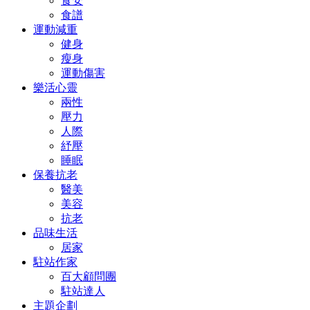
食安
食譜
運動減重
健身
瘦身
運動傷害
樂活心靈
兩性
壓力
人際
紓壓
睡眠
保養抗老
醫美
美容
抗老
品味生活
居家
駐站作家
百大顧問團
駐站達人
主題企劃