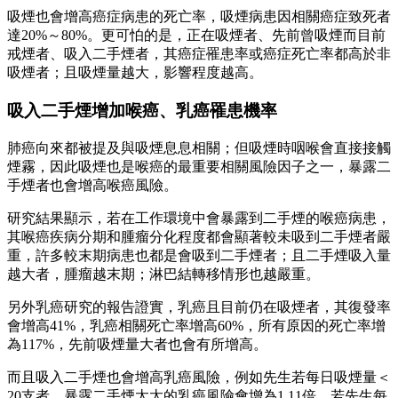
吸煙也會增高癌症病患的死亡率，吸煙病患因相關癌症致死者
達20%～80%。更可怕的是，正在吸煙者、先前曾吸煙而目前
戒煙者、吸入二手煙者，其癌症罹患率或癌症死亡率都高於非
吸煙者；且吸煙量越大，影響程度越高。
吸入二手煙增加喉癌、乳癌罹患機率
肺癌向來都被提及與吸煙息息相關；但吸煙時咽喉會直接接觸
煙霧，因此吸煙也是喉癌的最重要相關風險因子之一，暴露二
手煙者也會增高喉癌風險。
研究結果顯示，若在工作環境中會暴露到二手煙的喉癌病患，
其喉癌疾病分期和腫瘤分化程度都會顯著較未吸到二手煙者嚴
重，許多較末期病患也都是會吸到二手煙者；且二手煙吸入量
越大者，腫瘤越末期；淋巴結轉移情形也越嚴重。
另外乳癌研究的報告證實，乳癌且目前仍在吸煙者，其復發率
會增高41%，乳癌相關死亡率增高60%，所有原因的死亡率增
為117%，先前吸煙量大者也會有所增高。
而且吸入二手煙也會增高乳癌風險，例如先生若每日吸煙量＜
20支者，暴露二手煙太太的乳癌風險會增為1.11倍，若先生每