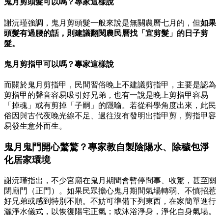
鬼月剪頭髮可以嗎？專家這樣說
謝沅瑾強調，鬼月剪頭髮一般來說是無關農曆七月的，但
如果
頭髮有過腰的話，則建議翻閱農民曆找「宜剪髮」的日子剪
髮。
鬼月剪指甲可以嗎？專家這樣說
而關於鬼月剪指甲，民間習俗晚上不建議剪指甲，主要是認為
剪指甲的聲音容易吸引好兄弟，也有一說是晚上剪指甲容易
「掉魂」或有剪掉「子嗣」的隱喻。若從科學角度出來，此民
俗因與古代夜晚光線不足、過往沒有發明出指甲剪，剪指甲容
易發生意外而生。
鬼月鬼門開心驚驚？專家教自製陰陽水、除穢包淨
化居家環境
謝沅瑾指出，不少宮廟在鬼月期間會暫停問事、收驚，甚至關
閉廟門（正門）。如果民眾擔心鬼月期間氣場轉弱、不慎招惹
好兄弟或感到特別不順。不妨可準備下列東西，在家簡單進行
灑淨水儀式，以恢復陽宅正氣；或沐浴淨身，淨化自身氣場。