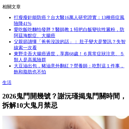
相關文章
打瘦瘦針能防癌？台大醫16萬人研究證實：13種癌症風
險降41%
愛吃飯吃麵怕發胖？醫師教１招把白飯變抗性澱粉，防
阿茲海默症、大腸癌
父親節讀懂「爸爸沒說的話」： 肚子變大是警訊？失智
線索一次看
東野圭吾大腸癌過世，享壽68歲！６異常症狀注意、５
類人是高風險群
大豆油出包，豬油意外翻紅？營養師：吃對這１件事，
飽和脂肪也不怕
生活
2026鬼門開幾號？謝沅瑾揭鬼門關時間，
拆解10大鬼月禁忌