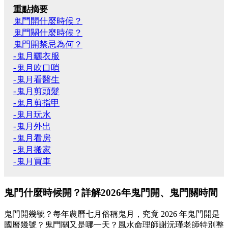
重點摘要
鬼門開什麼時候？
鬼門關什麼時候？
鬼門開禁忌為何？
-鬼月曬衣服
-鬼月吹口哨
-鬼月看醫生
-鬼月剪頭髮
-鬼月剪指甲
-鬼月玩水
-鬼月外出
-鬼月看房
-鬼月搬家
-鬼月買車
鬼門什麼時候開？詳解2026年鬼門開、鬼門關時間
鬼門開幾號？每年農曆七月俗稱鬼月，究竟 2026 年鬼門開是
國曆幾號？鬼門關又是哪一天？風水命理師謝沅瑾老師特別整