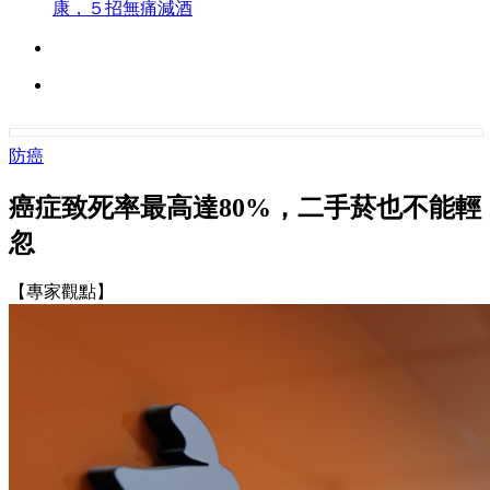
康，５招無痛減酒
防癌
癌症致死率最高達80%，二手菸也不能輕
忽
【專家觀點】