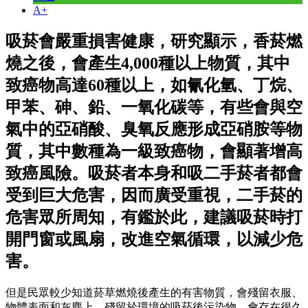
A+
吸菸會嚴重損害健康，研究顯示，香菸燃
燒之後，會產生4,000種以上物質，其中
致癌物高達60種以上，如氰化氫、丁烷、
甲苯、砷、鉛、一氧化碳等，有些會與空
氣中的亞硝酸、臭氧反應形成亞硝胺等物
質，其中數種為一級致癌物，會顯著增高
致癌風險。吸菸者本身和吸二手菸者都會
受到巨大危害，因而廣受重視，二手菸的
危害眾所周知，有鑑於此，建議吸菸時打
開門窗或風扇，改進空氣循環，以減少危
害。
但是民眾較少知道菸草燃燒後產生的有害物質，會殘留衣服、
物體表面和灰塵上，殘留於環境的吸菸後污染物，會存在很久