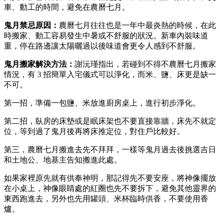
車、動工的時間，避免在農曆七月。
鬼月禁忌原因：
農曆七月往往也是一年中最炎熱的時候，在此
時搬家、動工容易發生中暑或不舒服的狀況。新車內裝味道
重，停在路邊讓太陽曬過以後味道會更令人感到不舒服。
鬼月搬家
解決方法：
謝沅瑾指出，若碰到不得不農曆七月搬家
情況，有 3 招簡單入宅儀式可以淨化，而米、鹽、床更是缺一
不可。
第一招，準備一包鹽、米放進廚房桌上，進行初步淨化。
第二招，臥房的床墊或是眠床架也不要直接靠牆，床先不就定
位，等到過了鬼月後再將床推定位，對住戶比較好。
第三，農曆七月搬進去先不拜拜，一樣等鬼月過去後挑選吉日
和土地公、地基主告知搬進此處。
如果家裡原先就有供奉神明，那記得先不要安座，將神像擺放
在小桌上，神像眼睛處的紅圈也先不要拆下，避免其他靈界的
東西跑進去，另外也先用罐頭、米杯臨時供香，不要使用香
爐。