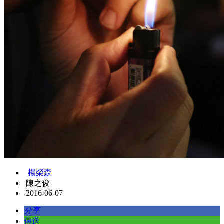
楊榮森
陳之俊
2016-06-07
分享
傳送