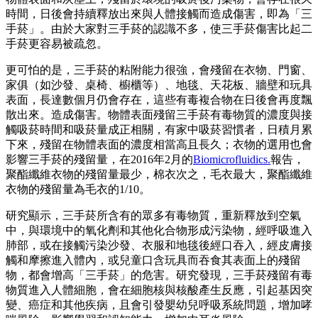
時間，日後會持續釋放出來與人體接觸而造成傷害，即為「三
手菸」。由於大家對三手菸的認識不多，使三手菸傷害比起二
手菸更容易被疏忽。
更可怕的是，三手菸的粘附能力很強，會殘留在衣物、門窗、
家俱（如沙發、桌椅、櫥櫃等）、地毯、天花板、牆壁和玩具
表面，長達數個月仍會存在，這些有毒複合物在日後會再度飄
散出來。造成傷害。物體表面殘留三手菸有毒物質的濃度與接
觸吸菸時間和吸菸量成正相關，有家中吸菸習慣者，日積月累
下來，殘留在物體表面的濃度相當高且長久；衣物的選用也會
影響三手菸的殘留量，在2016年2月的
Biomicrofluidics.
報告，
聚酯纖維衣物的殘留量最少，棉衣次之，毛衣最大，聚酯纖維
衣物的殘留量為毛衣的1/10。
研究顯示，三手菸所含有的眾多有毒物質，重新釋放到空氣
中，與環境中的氧化劑和其他化合物形成污染物，經呼吸進入
肺部，或在接觸污染沙發、衣服和地毯後經口吞入，經皮膚接
觸和摩擦進入體內，或兒童口含玩具而吞食其表面上的殘留
物，都會增高「三手菸」的危害。研究發現，三手菸殘留有毒
物質進入人體細胞，會在細胞核與核酸產生反應，引起基因突
變、癌症和其他疾病，且會引發嬰幼兒呼吸系統問題，增加哮