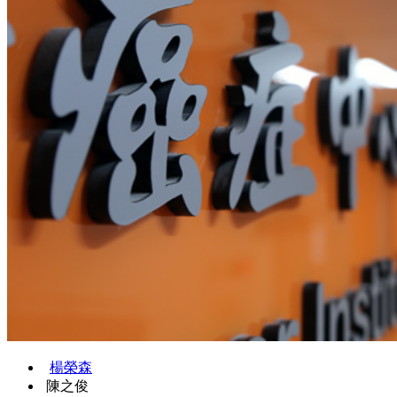
楊榮森
陳之俊