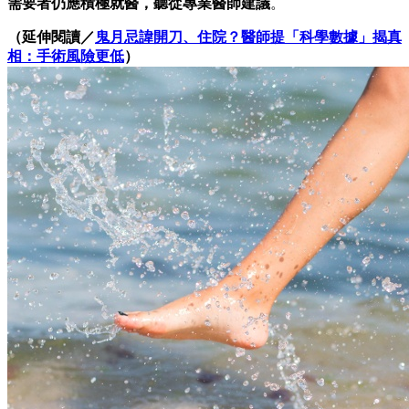
需要者仍應積極就醫，聽從專業醫師建議
。
（延伸閱讀／
鬼月忌諱開刀、住院？醫師提「科學數據」揭真
相：手術風險更低
）