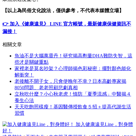
【以上為民俗文化說法，僅供參考，不代表本媒體立場】
👉 加入《健康遠見》 LINE 官方帳號，最新健康保健資訊不
漏接！
相關文章
魚油不是大腦萬靈丹！研究揭高劑量DHA難防失智，這
些才是關鍵重點
家裡老是莫名吵架？心理師揭色彩秘密：擺對顏色能化
解衝突！
老後離不開子女，只會使晚年不幸？日本高齡專家揭
8050問題、老老照顧悲劇真相
立秋吃什麼？小心秋老虎！慎防「夏季流感」中醫揭４
養生心法
天天吃飽照樣瘦！基因醫傳授飲食５招＋提高代謝生活
習慣
加入健康遠見Line，對身體
好！