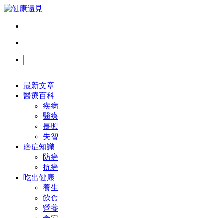
最新文章
醫療百科
疾病
醫療
長照
失智
癌症知識
防癌
抗癌
吃出健康
養生
飲食
營養