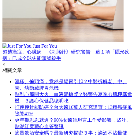
Just For You
超越癌症、心臟病！《刺胳針》研究警告：這１項「隱形疾
病」已成全球失能頭號殺手
×
相關文章
濕疹、偏頭痛，竟然是腸胃引起？中醫拆解老、中、
青、幼隐藏脾胃危機
熱到心臟開大火、血液變糖漿？醫警告夏季心肌梗塞危
機，３護心保健品聰明吃
打瘦瘦針能防癌？台大醫16萬人研究證實：13種癌症風
險降41%
更年期忍忍就過？90%女醫師坦言工作受影響，盜汗、
熱潮紅竟藏心血管警訊
適量飲酒安全嗎？最新研究揭密３事：滴酒不沾最健