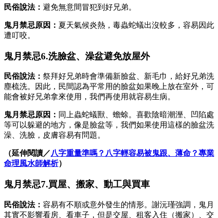
民俗說法：
避免無意間冒犯到好兄弟。
鬼月禁忌原因：
夏天氣候炎熱，毒蟲蛇蟻出沒較多，容易因此
遭叮咬。
鬼月禁忌6.洗臉盆、澡盆避免放屋外
民俗說法：
祭拜好兄弟時會準備新臉盆、新毛巾，給好兄弟洗
塵梳洗。因此，民間認為平常用的臉盆如果晚上放在室外，可
能會被好兄弟拿來使用，我們再使用就容易生病。
鬼月禁忌原因：
同上蟲蛇蟻獸、蟾蜍。喜歡陰暗潮溼、凹陷處
等可以躲避的地方，像是臉盆等，我們如果使用這樣的臉盆洗
澡、洗臉，皮膚容易有問題。
（延伸閱讀／
八字重量準嗎？八字輕容易被鬼跟、薄命？專業
命理風水師解析
）
鬼月禁忌7.買屋、搬家、動工與買車
民俗說法：
容易有不順或意外發生的情形。謝沅瑾強調，鬼月
其實不影響看房、看車子，但是交屋、租客入住（搬家）、交