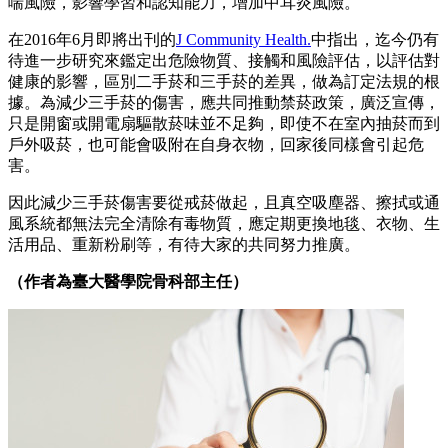
喘風險，影響學習和認知能力，增加中耳炎風險。
在2016年6月即將出刊的
J Community Health.
中指出，迄今仍有
待進一步研究來鑑定出危險物質、接觸和風險評估，以評估對
健康的影響，區別二手菸和三手菸的差異，做為訂定法規的根
據。為減少三手菸的傷害，應共同推動禁菸政策，廣泛宣傳，
只是開窗或開電扇驅散菸味並不足夠，即使不在室內抽菸而到
戶外吸菸，也可能會吸附在自身衣物，回家後同樣會引起危
害。
因此減少三手菸傷害要從戒菸做起，且真空吸塵器、擦拭或通
風系統都無法完全清除有毒物質，應定期更換地毯、衣物、生
活用品、重新粉刷等，有待大家的共同努力推廣。
（作者為臺大醫學院骨科部主任）