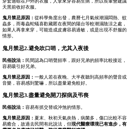
穿套過晾在戶外的衣服，人拿來穿容易生病，所以長輩會建議
天黑前收好衣服。
鬼月禁忌原因：
從科學角度出發，農曆七月氣候潮濕悶熱、蚊
蟲多，而毒蟲蛇蟻喜歡藏匿在夜間的陽台等較潮濕陰涼之處，
如果人再拿來穿，可能造成皮膚容易過敏，或是出現不舒服的
情形。
鬼月禁忌2.避免吹口哨，尤其入夜後
民俗說法：
民間認為口哨聲頻率，跟好兄弟的頻率比較接近，
容易吸引好兄弟。
鬼月禁忌原因：
一般人若在夜晚、大半夜聽到高頻率的聲音或
音樂，容易感到驚嚇，所以盡量避免較好。
鬼月禁忌3.盡量避免開刀探病及弔喪
民俗說法：
容易有抓交替或沖煞的情形。
鬼月禁忌原因：
夏末、秋初天氣炎熱，病菌多，傷口比較不容
易癒合，故過去民間有此說法，但
現代醫療環境已有進步，有