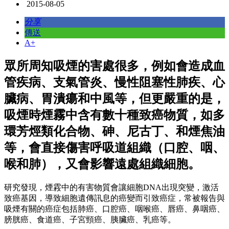
2015-08-05
分享
傳送
A+
眾所周知吸煙的害處很多，例如會造成血
管疾病、支氣管炎、慢性阻塞性肺疾、心
臟病、胃潰瘍和中風等，但更嚴重的是，
吸煙時煙霧中含有數十種致癌物質，如多
環芳烴類化合物、砷、尼古丁、和煙焦油
等，會直接傷害呼吸道組織（口腔、咽、
喉和肺），又會影響遠處組織細胞。
研究發現，煙霚中的有害物質會讓細胞DNA出現突變，激活
致癌基因，導致細胞遺傳訊息的癌變而引致癌症，常被報告與
吸煙有關的癌症包括肺癌、口腔癌、咽喉癌、唇癌、鼻咽癌、
膀胱癌、食道癌、子宮頸癌、胰臟癌、乳癌等。