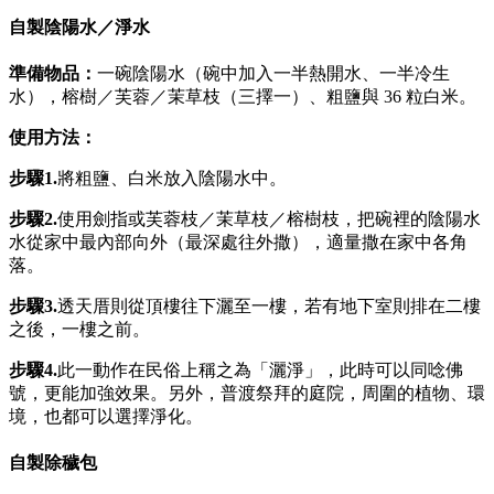
自製陰陽水／淨水
準備物品：
一碗陰陽水（碗中加入一半熱開水、一半冷生
水），榕樹／芙蓉／茉草枝（三擇一）、粗鹽與 36 粒白米。
使用方法：
步驟1.
將粗鹽、白米放入陰陽水中。
步驟2.
使用劍指或芙蓉枝／茉草枝／榕樹枝，把碗裡的陰陽水
水從家中最內部向外（最深處往外撒），適量撒在家中各角
落。
步驟3.
透天厝則從頂樓往下灑至一樓，若有地下室則排在二樓
之後，一樓之前。
步驟
4.
此一動作在民俗上稱之為「灑淨」，此時可以同唸佛
號，更能加強效果。另外，普渡祭拜的庭院，周圍的植物、環
境，也都可以選擇淨化。
自製除穢包