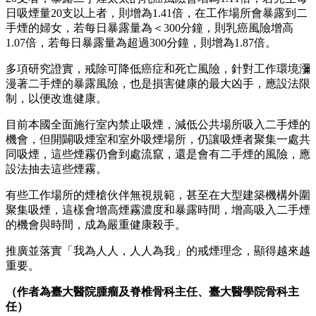
日吸煙量20支以上者，則增為1.41倍，在工作場所會暴露到二
手煙的婦女，若每日暴露量為
＜
300分鐘，則乳癌風險增高
1.07倍，若每日暴露量為超過300分鐘，則增為1.87倍。
多項研究證實，戒除可降低癌症和死亡風險，針對工作環境瀰
漫著二手煙的暴露風險，也是損害健康的最大凶手，應設法限
制，以便改進健康。
目前本國全面施行室內禁止吸煙，減低公共場所吸入二手煙的
機會，但開闢吸煙室和室外吸煙場所，仍讓吸煙者聚集一處共
同吸煙，這些煙霧仍會到處流竄，還是會有二手煙的風險，應
設法抽去這些煙霧。
有些工作場所的煙槍伙伴無視規範，甚至在大型建築機構外圍
聚集吸煙，這樣會增高煙霧濃度和暴露時間，增高吸入二手煙
的機會與時間，成為嚴重健康殺手。
推廣並落實「我為人人，人人為我」的戒煙理念，顯得越來越
重要。
（作者為臺大醫院腫瘤及脊椎骨科主任、臺大醫學院骨科主
任）