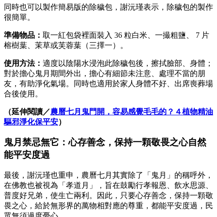
同時也可以製作簡易版的除穢包，謝沅瑾表示，除穢包的製作
很簡單。
準備物品：
取一紅包袋裡面裝入 36 粒白米、一撮粗鹽、 7 片
榕樹葉、茉草或芙蓉葉（三擇一）。
使用方法：
適度以陰陽水浸泡此除穢包後，擦拭臉部、身體；
對於擔心鬼月期間外出，擔心有細節未注意、處理不當的朋
友，有助淨化氣場。同時也適用於家人身體不好、出席喪葬場
合後使用。
（延伸閱讀／
農曆七月鬼門開，容易感覺毛毛的？４植物精油
驅邪淨化保平安
）
鬼月禁忌無它：心存善念，保持一顆敬畏之心自然
能平安度過
最後，謝沅瑾也重申，農曆七月其實除了「鬼月」的稱呼外，
在佛教也被視為「孝道月」，旨在鼓勵行孝報恩、飲水思源、
普度好兄弟，使生亡兩利。因此，只要心存善念，保持一顆敬
畏之心，給於無形界的萬物相對應的尊重，都能平安度過，民
眾無須過度憂心。