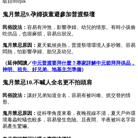
取自freepik
鬼月禁忌9.孕婦孩童避參加普渡祭壇
民俗說法：
容易有沖煞，影響孕婦、幼兒的情形。有時小孩偷
吃供品，也很麻煩，容易出狀況。
鬼月禁忌原因：
夏天氣候炎熱，普渡祭壇環境人多吵雜、容易
悶熱，怕影響孕婦、胎兒及幼兒。
（延伸閱讀／
中元普渡要拜什麼？專家詳解中元節拜拜供品，
神明、祖先、好兄弟、地基主怎準備
）
鬼月禁忌10.不喊人全名更不拍頭肩
民俗說法：
讓好兄弟知道全名，容易有被叫喚、抓交替的情
形。
鬼月禁忌原因：
從科學角度來看，夜晚視線不清，夏天戶外環
境毒蟲蛇蟻也較多，容易發生危險。且夜間、半夜被叫名字容
易產生驚嚇。