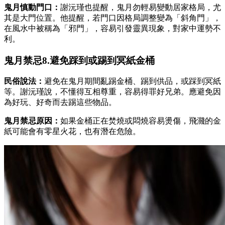
鬼月慎動門口：
謝沅瑾也提醒，鬼月勿輕易變動居家格局，尤
其是大門位置。他提醒，若門口因格局調整變為「斜角門」，
在風水中被稱為「邪門」，容易引發靈異現象，對家中運勢不
利。
鬼月禁忌8.避免踩到或踢到冥紙金桶
民俗說法：
避免在鬼月期間亂踢金桶、踢到供品，或踩到冥紙
等。謝沅瑾說，不懂得互相尊重，容易得罪好兄弟。應避免因
為好玩、好奇而去踢這些物品。
鬼月禁忌原因：
如果金桶正在焚燒或悶燒容易燙傷，飛濺的金
紙可能會有零星火花，也有潛在危險。