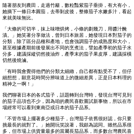
隨著朋友到農田，走過竹籬，數粒豔紫茄子垂掛，有大有小，
她摘下一條日本圓茄，去蒂剝皮後，整條茄子水嫩多汁，看起
來就美味無比。
「大條的可切半，抹上味噌烘烤，小條的劃幾刀，用醬汁醃
漬。」她笑著分享做法，曾到日本旅居，她發現日本對茄子的
分類，除了區分品種和產地，也會強調茄子的成熟度和大小，
甚至根據產期前後發展出不同的烹煮法，譬如產季初的茄子水
分多，建議採縱切然後油炸，產季末的茄子果皮厚，建議採橫
切然後燒滷。
「有時我會覺得他們的分類太細緻，自己都有點受不了，但仔
細想想，願意花時間分辨味道上的微細差異，正是日本料理的
精神之一啊！」
我們聊著日本的各式茄子，話題轉到台灣時，發現台灣可見到
的茄子品項也不少，因為咱的農民喜歡嘗試新事物，所以在市
場經常可以看到東南亞或日本的茄子品系。
「不管市場上擺著多少種茄子，台灣茄子依舊很好認，你只要
挑最長的就對了。」她開玩笑說著，我頗為認同。雖然品系很
多，但市場上供貨量最多的當屬長茄品系，而多數台灣農民喜