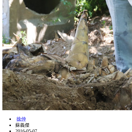
徐仲
蘇義傑
2016-05-07