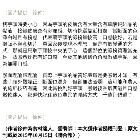
（圖片提供：徐仲）
切芋頭時要小心，因為芋頭的皮層含有大量含有草酸鈣結晶的
黏液，接觸皮膚會有刺痛感。切時挑選靠近根處，當斷面的色
澤白晰且有粉感，代表著芋頭的澱粉量較高，口感較好。若是
攤販不願意切片，買回家後發現不理想，倒是有個變通的方
式，那就是只取芋頭較中央的芋心，這個部位的澱粉質理當充
足，蒸煮燉炸都有好口感，至於其他邊邊角角就做成芋泥，因
為無關口感。
然而理論歸理論，實際上芋頭的品質好壞還是要煮過才知，有
些芋頭外觀端正，斷面也漂亮，但卻無法煮爛，這可能和農人
的施肥技巧有關，因此當挑到好芋頭，煮過後香氣四溢且口感
鬆軟迷人，那趕快記住這位農民的聯絡方式，千萬別錯過了。
（圖片提供：徐仲）
（作者徐仲為食材達人、營養師；本文獲作者授權刊登；原文
刊載於2015年10月15日《聯合報》）