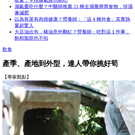
取量，４招脹氣族也能吃
濕氣重吃什麼？中醫師推薦 23 種去濕養脾胃食物，排濕
兼減肥
以為有菜有肉很健康？營養師：「這４種外食」其實熱
量超驚人
大豆油出包，豬油意外翻紅？營養師：吃對這１件事，
飽和脂肪也不怕
飲食
產季、產地到外型，達人帶你挑好筍
【專家觀點】