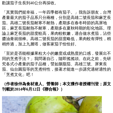
歡讓茄子生長到40公分再採收。
「其實我們挺幸福，一年四季都有茄子。」我告訴朋友，台灣
產量最大的茄子品系只分兩種，分別是高雄二號長茄和麻芝長
茄。高雄二號長茄耐寒不耐熱，產期多在春冬時節的高屏地
區，麻芝長茄耐熱不耐寒，產期多在夏秋時期的彰化地區。理
論上麻芝長茄的甜度較高，果肉較軟嫩，適合做水煮茄，沾些
醬油膏就很棒。高雄二號長茄的甜度略低，果肉較有彈性，稍
稍炸過，加上九層塔，做客家茄子恰恰好。
「至於是否能根據果粒大小的嫩度或成熟度的口感，發展出不
同的烹煮手法？」我問著自己，隨即搖搖頭。在此之前，先研
究各式小產量的茄子品種，譬如胭脂茄、高雄三號、屏東長
茄、仙台圓茄等的烹煮特性，接著才能進一步講究適材適性的
「烹煮文化」吧！
（作者徐仲為食材達人、營養師；本文獲作者授權刊登；原文
刊載於2014年6月12日《聯合報》）