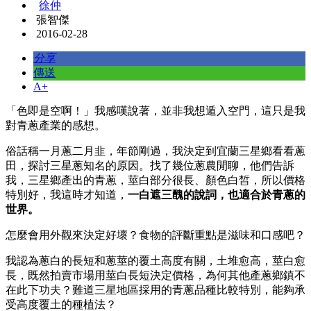
徐仲
張智傑
2016-02-28
分享
傳送
A+
「色即是空啊！」我感嘆說著，並非我想遁入空門，這只是我
對青蔥產業的感想。
俗話稱一月蔥二月韭，年節剛過，我決定到宜蘭三星鄉看看蔥
田，探討三星蔥知名的原因。找了幾位蔥農閒聊，他們告訴
我，三星鄉產出的青蔥，莖白部分很長、顏色白皙，所以價格
特別好，我這時才知道，
一白遮三醜的說詞，也適合於青蔥的
世界。
怎麼會用外觀來決定好壞？食物的評斷重點是滋味和口感吧？
我認為蔥白的長短和蔥莖的覆土高度有關，土堆愈高，莖白愈
長，既然拍賣市場用莖白長短決定價格，為何其他產蔥鄉鎮不
在此下功夫？難道三星地區採用的青蔥品種比較特別，能夠承
受高度覆土的種植法？