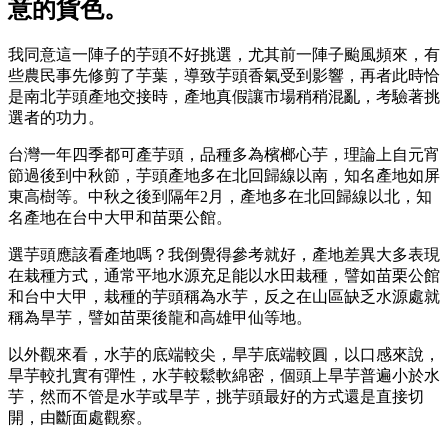
意的貨色。
我同意這一陣子的芋頭不好挑選，尤其前一陣子颱風頻來，有
些農民事先修剪了芋葉，導致芋頭香氣受到影響，再者此時恰
是南北芋頭產地交接時，產地真假讓市場稍稍混亂，考驗著挑
選者的功力。
台灣一年四季都可產芋頭，品種多為檳榔心芋，理論上自元宵
節過後到中秋節，芋頭產地多在北回歸線以南，知名產地如屏
東高樹等。中秋之後到隔年2月，產地多在北回歸線以北，知
名產地在台中大甲和苗栗公館。
選芋頭應該看產地嗎？我倒覺得參考就好，產地差異大多表現
在栽種方式，通常平地水源充足能以水田栽種，譬如苗栗公館
和台中大甲，栽種的芋頭稱為水芋，反之在山區缺乏水源處就
稱為旱芋，譬如苗栗後龍和高雄甲仙等地。
以外觀來看，水芋的底端較尖，旱芋底端較圓，以口感來說，
旱芋較扎實有彈性，水芋較鬆軟綿密，個頭上旱芋普遍小於水
芋，然而不管是水芋或旱芋，挑芋頭最好的方式還是直接切
開，由斷面處觀察。