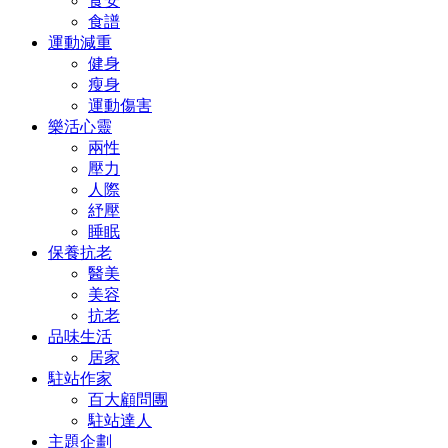
食安
食譜
運動減重
健身
瘦身
運動傷害
樂活心靈
兩性
壓力
人際
紓壓
睡眠
保養抗老
醫美
美容
抗老
品味生活
居家
駐站作家
百大顧問團
駐站達人
主題企劃