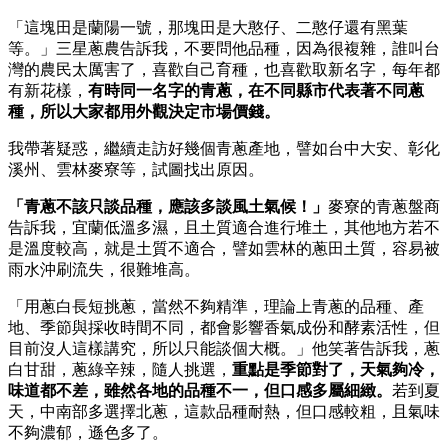
「這塊田是蘭陽一號，那塊田是大憨仔、二憨仔還有黑葉
等。」三星蔥農告訴我，不要問他品種，因為很複雜，誰叫台
灣的農民太厲害了，喜歡自己育種，也喜歡取新名字，每年都
有新花樣，
有時同一名字的青蔥，在不同縣市代表著不同蔥
種，所以大家都用外觀決定市場價錢。
我帶著疑惑，繼續走訪好幾個青蔥產地，譬如台中大安、彰化
溪州、雲林麥寮等，試圖找出原因。
「青蔥不該只談品種，應該多談風土氣候！」
麥寮的青蔥盤商
告訴我，宜蘭低溫多濕，且土質適合進行堆土，其他地方若不
是溫度較高，就是土質不適合，譬如雲林的蔥田土質，容易被
雨水沖刷流失，很難堆高。
「用蔥白長短挑蔥，當然不夠精準，理論上青蔥的品種、產
地、季節與採收時間不同，都會影響香氣成份和酵素活性，但
目前沒人這樣講究，所以只能談個大概。」他笑著告訴我，蔥
白甘甜，蔥綠辛辣，隨人挑選，
重點是季節對了，天氣夠冷，
味道都不差，雖然各地的品種不一，但口感多屬細緻。
若到夏
天，中南部多選擇北蔥，這款品種耐熱，但口感較粗，且氣味
不夠濃郁，遜色多了。