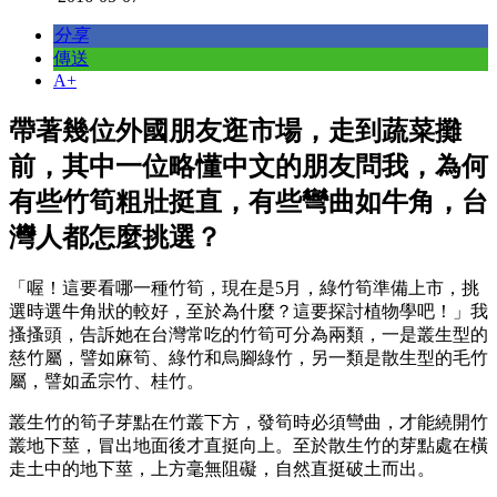
分享
傳送
A+
帶著幾位外國朋友逛市場，走到蔬菜攤
前，其中一位略懂中文的朋友問我，為何
有些竹筍粗壯挺直，有些彎曲如牛角，台
灣人都怎麼挑選？
「喔！這要看哪一種竹筍，現在是5月，綠竹筍準備上市，挑
選時選牛角狀的較好，至於為什麼？這要探討植物學吧！」我
搔搔頭，告訴她在台灣常吃的竹筍可分為兩類，一是叢生型的
慈竹屬，譬如麻筍、綠竹和烏腳綠竹，另一類是散生型的毛竹
屬，譬如孟宗竹、桂竹。
叢生竹的筍子芽點在竹叢下方，發筍時必須彎曲，才能繞開竹
叢地下莖，冒出地面後才直挺向上。至於散生竹的芽點處在橫
走土中的地下莖，上方毫無阻礙，自然直挺破土而出。