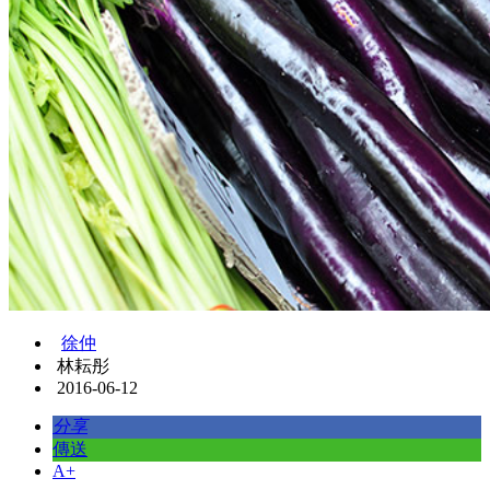
徐仲
林耘彤
2016-06-12
分享
傳送
A+