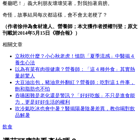
餐廳吧！」義大利朋友壞壞笑著，對我拍著肩膀。
奇怪，故事結局每次都這樣，會不會太老梗了？
（作者徐仲為食材達人、營養師；本文獲作者授權刊登；原文
刊載於2014年5月15日《聯合報》）
相關文章
立秋吃什麼？小心秋老虎！慎防「夏季流感」中醫揭４
養生心法
以為有菜有肉很健康？營養師：「這４種外食」其實熱
量超驚人
大豆油出包，豬油意外翻紅？營養師：吃對這１件事，
飽和脂肪也不怕
吞嚥困難是老化還是警訊？「好好吃飯」不只是進食能
力，更是好好生活的權利
吹冷氣吃冰也會中暑？醫揭陽暑陰暑差異，教你喝對飲
品解暑
飲食