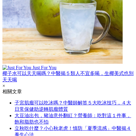
Just For You
椰子水可以天天喝嗎？中醫揭５類人不宜多喝，生椰美式也別
天天喝
×
相關文章
子宮肌瘤可以吃冰嗎？中醫師解答５大吃冰技巧，４大
日常保健助逆轉肌瘤體質
大豆油出包，豬油意外翻紅？營養師：吃對這１件事，
飽和脂肪也不怕
立秋吃什麼？小心秋老虎！慎防「夏季流感」中醫揭４
養生心法