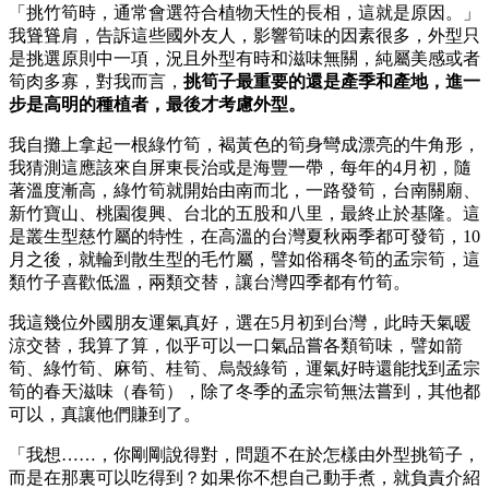
「挑竹筍時，通常會選符合植物天性的長相，這就是原因。」
我聳聳肩，告訴這些國外友人，影響筍味的因素很多，外型只
是挑選原則中一項，況且外型有時和滋味無關，純屬美感或者
筍肉多寡，對我而言，
挑筍子最重要的還是產季和產地，進一
步是高明的種植者，最後才考慮外型。
我自攤上拿起一根綠竹筍，褐黃色的筍身彎成漂亮的牛角形，
我猜測這應該來自屏東長治或是海豐一帶，每年的4月初，隨
著溫度漸高，綠竹筍就開始由南而北，一路發筍，台南關廟、
新竹寶山、桃園復興、台北的五股和八里，最終止於基隆。這
是叢生型慈竹屬的特性，在高溫的台灣夏秋兩季都可發筍，10
月之後，就輪到散生型的毛竹屬，譬如俗稱冬筍的孟宗筍，這
類竹子喜歡低溫，兩類交替，讓台灣四季都有竹筍。
我這幾位外國朋友運氣真好，選在5月初到台灣，此時天氣暖
涼交替，我算了算，似乎可以一口氣品嘗各類筍味，譬如箭
筍、綠竹筍、麻筍、桂筍、烏殼綠筍，運氣好時還能找到孟宗
筍的春天滋味（春筍），除了冬季的孟宗筍無法嘗到，其他都
可以，真讓他們賺到了。
「我想……，你剛剛說得對，問題不在於怎樣由外型挑筍子，
而是在那裏可以吃得到？如果你不想自己動手煮，就負責介紹