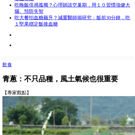
吃晚飯倍感孤獨？心理師談空巢期，用１０習慣強健大
腦、預防失智
吃大餐怕血糖飆升？減重醫師揭研究：飯前30分鐘，吃
１堅果穩定飯後血糖
飲食
青蔥：不只品種，風土氣候也很重要
【專家觀點】