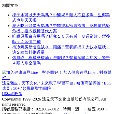
相關文章
椰子水可以天天喝嗎？中醫揭５類人不宜多喝，生椰美
式也別天天喝
夏天吃冰能降火氣嗎？中醫揭私密處搔癢、泌尿道感染
危機，授５低糖替代方案
吃膠原蛋白有用嗎？研究１０天有感、８週顯效，營養
師：４習慣白補
待冷氣房易慢性缺水、頭痛？營養師揭７大缺水症狀，
這２種飲料別過量
張員瑛「檸檬橄欖油」怎麼喝？營養師曝４功效，警告
４類人別空腹喝
加入健康遠見Line，對身體
好！
遠見雜誌
/
天下文化
/
未來親子學習平台
/
哈佛商業評論
/
ESG
遠見
/
50+
/
領導影響力學院
隱私權政策
Copyright© 1999~2026 遠見天下文化出版股份有限公司. All
rights reserved.
讀者服務部電話：(02)2662-0012 時間：週一 ~ 週五 9:00 ~