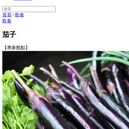
首頁
/
飲食
飲食
茄子
【專家觀點】