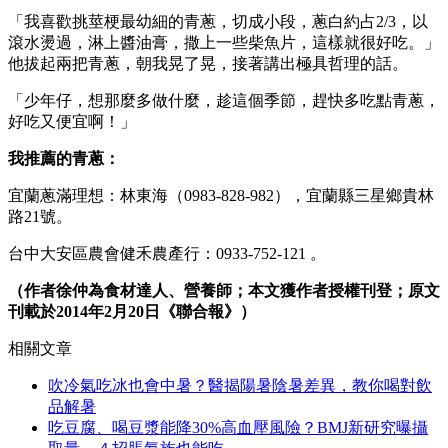
「我喜歡挑莖梗最幼細的青蔥，切成小段，蔥白約占2/3，以
滾水燙過，淋上醬油膏，撒上一些柴魚片，這樣就很好吃。」
他拔起兩把青蔥，朝我晃了晃，接著講出極具哲理的話。
「少年仔，想那麼多做什麼，趁這個季節，趕快多吃點青蔥，
好吃又便宜啊！」
我推薦的青蔥：
宜蘭蔥滿理想：林東海（0983-828-982），宜蘭縣三星鄉貴林
路21號。
台中大安區農會健禾農產行：0933-752-121 。
（作者徐仲為食材達人、營養師；本文獲作者授權刊登；原文
刊載於2014年2月20日《聯合報》）
相關文章
吹冷氣吃冰也會中暑？醫揭陽暑陰暑差異，教你喝對飲
品解暑
吃豆腐、喝豆漿能降30%高血壓風險？BMJ新研究曝攝