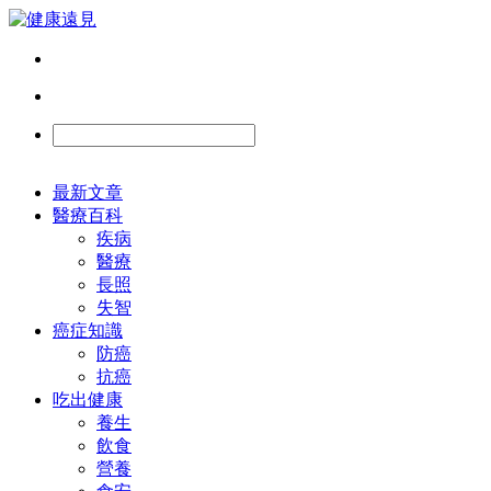
最新文章
醫療百科
疾病
醫療
長照
失智
癌症知識
防癌
抗癌
吃出健康
養生
飲食
營養