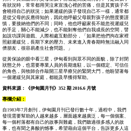
有狀況時，常常都用哭泣來宣洩心裡的苦痛，但是其實孩子不
會曉得自己的狀況；如果遲緩的孩子發現自己不一樣，通常都
是從父母的反應得知的，因此他呼籲父母親對孩子的態度要謹
慎，要接納他們的不同；同時，他也呼籲家長不能忽視遲緩兒
的手足，關心不能減少，也不能剝奪他們自我成長的空間，譬
如說功課與遊戲、人際相處互動部分，「如果把他們拘在家裡
照顧遲緩兒，長期下來的壓力、未來進入青春期時無法融入同
儕朋友，很容易產生社會問題。」
從黃保諭的眼中看三星，伊甸看到與眾不同的面貌，除了封閉
狀態之外，也需要專業人員的長期進駐，以一個穩定、可信任
的角色，與牧師合作敲開三星早療兒的緊閉大門，他盼望著每
一個遲緩兒與其家庭，都能及早獲得幫助。
資料來源：《伊甸園月刊》352 期 2016.6 月號
專欄介紹：
自1983年7月創刊，伊甸園月刊已發行數十年，過程中，我們
發現需要幫助的人越來越多，層面越來越廣泛，每一個個案、
每一個村落都有自己的故事與難處，我們聽過很多感人的故
事，也有聞之鼻酸的憾事，希望藉由這個平台，告訴更多人這