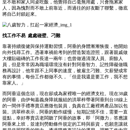
至不敢和家人同桌吃飯，他覺得自己毫無用處，只會拖累家
人，因為愧對而不敢上前靠近，而過往的好友斷了聯繫，徹底
將自己封鎖起來。
找工作不易 處處碰壁、刁難
靠著持續復健與保持運動習慣，阿垂的身體漸漸恢復，他開始
向外找尋工作。憑著車禍前考到的營造製造證照，跟著親戚做
大樓貼磁磚的工作長達一兩年；也曾做過清潔人員、廚餘人
員，但是常常因為職場環境沒有針對阿垂智力、記性障礙做職
務再設計，他常跟不上同事的速度，被雇主刁難、欠薪變成常
有的事情，每份工作都做不久，「但是我還是要工作，我不想
靠家人。」
而阿垂這個念頭，現在卻成為家裡唯一的經濟支柱。現在38歲
的阿垂，由伊甸嘉義身障就服組的洪翠梓帶著阿垂到台18線上
的一間伴手禮專賣店應徵包裝員，負責在工廠裡將產品加以包
裝。洪翠梓表示，阿垂的動作緩慢，短期記憶不佳，需要一直
提點，幸好專賣店老闆聽了阿垂的故事，即「阿撒力」答應讓
阿垂來上班，並達到勞動條件規定的工時與薪資，也願意讓就