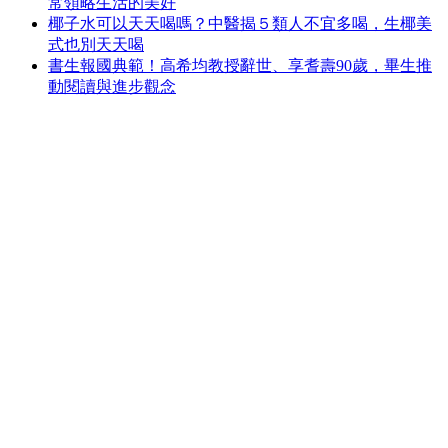
常領略生活的美好
椰子水可以天天喝嗎？中醫揭５類人不宜多喝，生椰美
式也別天天喝
書生報國典範！高希均教授辭世、享耆壽90歲，畢生推
動閱讀與進步觀念