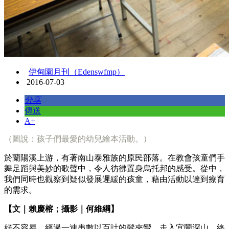
伊甸園月刊（Edenswfmp）
2016-07-03
分享
傳送
A+
（圖說：孩子們最愛的幼兒繪本活動。）
於蘭陽溪上游，有著南山泰雅族的原民部落。在教會孩童們手
舞足蹈與美妙的歌聲中，令人彷彿置身烏托邦的感受。從中，
我們同時也觀察到疑似發展遲緩的孩童，藉由活動以達到療育
的需求。
【文｜賴慶榕；攝影｜何維綱】
好不容易，經過一連串數以百計的髮夾彎，走入宜蘭深山，終