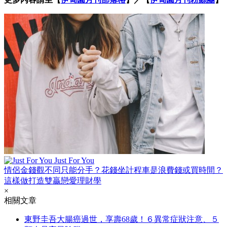
Just For You
情侶金錢觀不同只能分手？花錢坐計程車是浪費錢或買時間？
這樣做打造雙贏戀愛理財學
×
相關文章
東野圭吾大腸癌過世，享壽68歲！６異常症狀注意、５