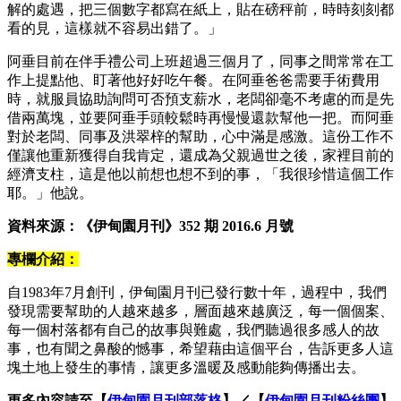
解的處遇，把三個數字都寫在紙上，貼在磅秤前，時時刻刻都
看的見，這樣就不容易出錯了。」
阿垂目前在伴手禮公司上班超過三個月了，同事之間常常在工
作上提點他、盯著他好好吃午餐。在阿垂爸爸需要手術費用
時，就服員協助詢問可否預支薪水，老闆卻毫不考慮的而是先
借兩萬塊，並要阿垂手頭較鬆時再慢慢還款幫他一把。而阿垂
對於老闆、同事及洪翠梓的幫助，心中滿是感激。這份工作不
僅讓他重新獲得自我肯定，還成為父親過世之後，家裡目前的
經濟支柱，這是他以前想也想不到的事，「我很珍惜這個工作
耶。」他說。
資料來源：《伊甸園月刊》352 期 2016.6 月號
專欄介紹：
自1983年7月創刊，伊甸園月刊已發行數十年，過程中，我們
發現需要幫助的人越來越多，層面越來越廣泛，每一個個案、
每一個村落都有自己的故事與難處，我們聽過很多感人的故
事，也有聞之鼻酸的憾事，希望藉由這個平台，告訴更多人這
塊土地上發生的事情，讓更多溫暖及感動能夠傳播出去。
更多內容請至【
伊甸園月刊部落格
】／【
伊甸園月刊粉絲團
】