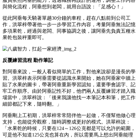
服員依照阿垂的能力，透過職務再設計的運用，調整工作內容
與簡化流程，阿垂想到老闆，就用台語說：「足感心！」
從此阿垂每天騎著單趟30分鐘的車程，趕在八點前到公司工
作，洪翠梓帶著他一步一步學習工作內容，考量阿垂無法記憶
多項果乾，經過與老闆、同事協調之後，讓阿垂先負責五種水
果乾包裝秤重即可。
反覆練習流程 勤作筆記
對阿垂來說，一般人看似簡單的工作，對他來說卻是漫長的學
習。洪翠梓表示阿垂需要從認識水果開始，她在阿垂家中牆上
貼了水果的圖卡，帶著阿垂重新學習認知，還要學會認字、記
牢工作順序。由於阿垂記性不好，他們兩人反覆練習才踏入職
場當中，洪翠梓說：「後來我讓他找一本筆記本和筆，把工作
細節都記下來，隨時翻。」
阿垂剛上工初期，洪翠梓常常陪伴他一起做，不僅幫他做心理
支持，也能從旁觀察，隨時調整成更好的模式。洪翠梓說：
「水果乾的時候，只要在124～126公克都是可以允許的範圍，
可是他不知道125公克也算在內，所以需要馬上想出阿垂能理