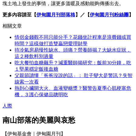
塊土地上發生的事情，讓更多溫暖及感動能夠傳播出去。
更多內容請至【
伊甸園月刊部落格
】／【
伊甸園月刊粉絲團
】
相關文章
情侶金錢觀不同只能分手？花錢坐計程車是浪費錢或買
時間？這樣做打造雙贏戀愛理財學
待冷氣房易慢性缺水、頭痛？營養師揭７大缺水症狀，
這２種飲料別過量
吃大餐怕血糖飆升？減重醫師揭研究：飯前30分鐘，吃
１堅果穩定飯後血糖
父親節讀懂「爸爸沒說的話」： 肚子變大是警訊？失智
線索一次看
熱到心臟開大火、血液變糖漿？醫警告夏季心肌梗塞危
機，３護心保健品聰明吃
人際
南山部落的美麗與哀愁
【伊甸基金會｜伊甸園月刊】