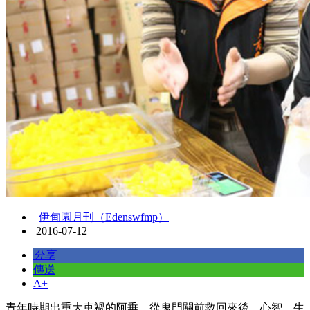
伊甸園月刊（Edenswfmp）
2016-07-12
分享
傳送
A+
青年時期出重大車禍的阿垂，從鬼門關前救回來後，心智、生