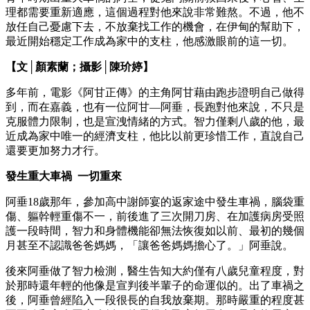
理都需要重新適應，這個過程對他來說非常難熬。不過，他不
放任自己憂慮下去，不放棄找工作的機會，在伊甸的幫助下，
最近開始穩定工作成為家中的支柱，他感激眼前的這一切。
【文│顏素蘭；攝影│陳玠婷】
多年前，電影《阿甘正傳》的主角阿甘藉由跑步證明自己做得
到，而在嘉義，也有一位阿甘—阿垂，長跑對他來說，不只是
克服體力限制，也是宣洩情緒的方式。智力僅剩八歲的他，最
近成為家中唯一的經濟支柱，他比以前更珍惜工作，直說自己
還要更加努力才行。
發生重大車禍 一切重來
阿垂18歲那年，參加高中謝師宴的返家途中發生車禍，腦袋重
傷、軀幹輕重傷不一，前後進了三次開刀房、在加護病房受照
護一段時間，智力和身體機能卻無法恢復如以前、最初的幾個
月甚至不認識爸爸媽媽，「讓爸爸媽媽擔心了。」阿垂說。
後來阿垂做了智力檢測，醫生告知大約僅有八歲兒童程度，對
於那時還年輕的他像是宣判後半輩子的命運似的。出了車禍之
後，阿垂曾經陷入一段很長的自我放棄期。那時嚴重的程度甚