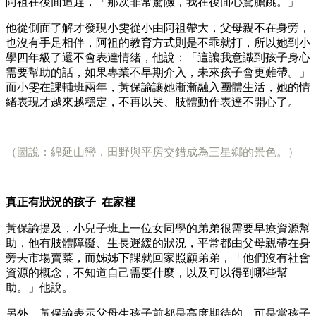
阿祖在後面追趕，「那次非常驚險，我在後面心驚膽跳。」
他從側面了解才發現小雯從小由阿祖帶大，父母親不在身旁，
也沒有手足相伴，阿祖的教育方式則是不乖就打，所以她到小
學四年級了還不會表達情緒，他說：「這讓我意識到孩子身心
需要幫助的話，如果專業不早期介入，未來孩子會更難帶。」
而小雯在課輔班兩年，黃保諭讓她漸漸融入團體生活，她的情
緒表現才越來越穩定，不再以哭、肢體動作表達不開心了。
（圖說：綿延山巒，田野與平房交錯成為三星鄉的景色。）
真正有狀況的孩子 在家裡
黃保諭提及，小兒子班上一位女同學的弟弟很需要早療資源幫
助，他有肢體障礙、生長遲緩的狀況，平常都由父母親帶在身
旁去市場賣菜，而姊姊下課就回家照顧弟弟，「他們沒有社會
資源的概念，不知道自己需要什麼，以及可以得到哪些幫
助。」他說。
另外，黃保諭表示父母生孩子前都是高度期待的，可是當孩子