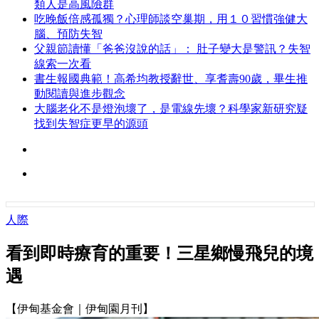
類人是高風險群
吃晚飯倍感孤獨？心理師談空巢期，用１０習慣強健大
腦、預防失智
父親節讀懂「爸爸沒說的話」： 肚子變大是警訊？失智
線索一次看
書生報國典範！高希均教授辭世、享耆壽90歲，畢生推
動閱讀與進步觀念
大腦老化不是燈泡壞了，是電線先壞？科學家新研究疑
找到失智症更早的源頭
人際
看到即時療育的重要！三星鄉慢飛兒的境
遇
【伊甸基金會｜伊甸園月刊】