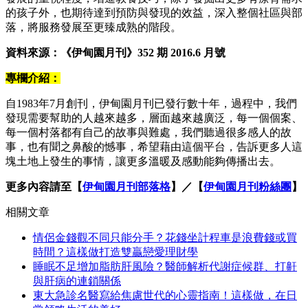
的孩子外，也期待達到預防與發現的效益，深入整個社區與部
落，將服務發展至更臻成熟的階段。
資料來源：《伊甸園月刊》
352
期
2016.6
月號
專欄介紹：
自1983年7月創刊，伊甸園月刊已發行數十年，過程中，我們
發現需要幫助的人越來越多，層面越來越廣泛，每一個個案、
每一個村落都有自己的故事與難處，我們聽過很多感人的故
事，也有聞之鼻酸的憾事，希望藉由這個平台，告訴更多人這
塊土地上發生的事情，讓更多溫暖及感動能夠傳播出去。
更多內容請至【
伊甸園月刊部落格
】／【
伊甸園月刊粉絲團
】
相關文章
情侶金錢觀不同只能分手？花錢坐計程車是浪費錢或買
時間？這樣做打造雙贏戀愛理財學
睡眠不足增加脂肪肝風險？醫師解析代謝症候群、打鼾
與肝病的連鎖關係
東大急診名醫寫給焦慮世代的心靈指南！這樣做，在日