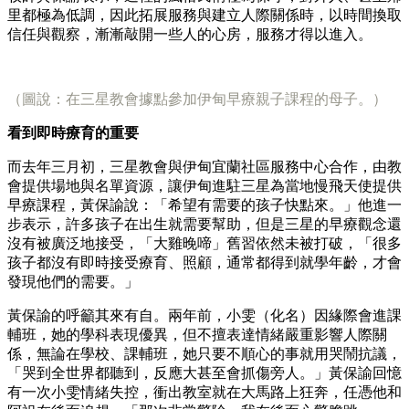
里都極為低調，因此拓展服務與建立人際關係時，以時間換取
信任與觀察，漸漸敲開一些人的心房，服務才得以進入。
（圖說：在三星教會據點參加伊甸早療親子課程的母子。）
看到即時療育的重要
而去年三月初，三星教會與伊甸宜蘭社區服務中心合作，由教
會提供場地與名單資源，讓伊甸進駐三星為當地慢飛天使提供
早療課程，黃保諭說：「希望有需要的孩子快點來。」他進一
步表示，許多孩子在出生就需要幫助，但是三星的早療觀念還
沒有被廣泛地接受，「大雞晚啼」舊習依然未被打破，「很多
孩子都沒有即時接受療育、照顧，通常都得到就學年齡，才會
發現他們的需要。」
黃保諭的呼籲其來有自。兩年前，小雯（化名）因緣際會進課
輔班，她的學科表現優異，但不擅表達情緒嚴重影響人際關
係，無論在學校、課輔班，她只要不順心的事就用哭鬧抗議，
「哭到全世界都聽到，反應大甚至會抓傷旁人。」黃保諭回憶
有一次小雯情緒失控，衝出教室就在大馬路上狂奔，任憑他和