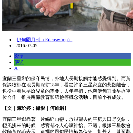
伊甸園月刊（Edenswfmp）
2016-07-05
分享
傳送
A+
宜蘭三星鄉的保守民情，外地人長期接觸才能感覺得到。而黃
保諭牧師在地長期深耕18年，看盡許多三星家庭的悲歡離合，
也從中看見早療兒童的需要，去年年初，他與伊甸宜蘭早療單
位合作，推展親職教育和篩檢等概念活動，目前小有成效。
【文｜陳玠婷；攝影｜何維綱】
宜蘭三星鄉靠著一片綿延山巒，放眼望去的平房與田野交錯，
輕風拂來的時候，感官都令人心曠神怡。不過，根據三星教會
牧師黃保諭表示，這裡的風俗民情極為保守，對外人、甚至鄰