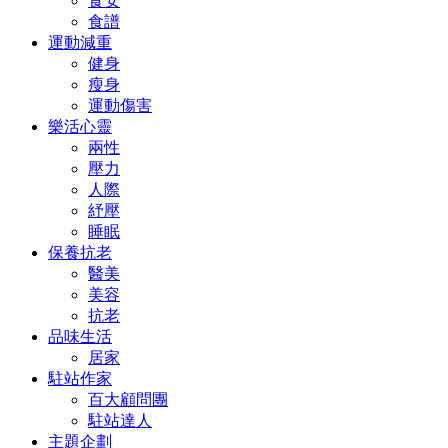
食安
食譜
運動減重
健身
瘦身
運動傷害
樂活心靈
兩性
壓力
人際
紓壓
睡眠
保養抗老
醫美
美容
抗老
品味生活
居家
駐站作家
百大顧問團
駐站達人
主題企劃