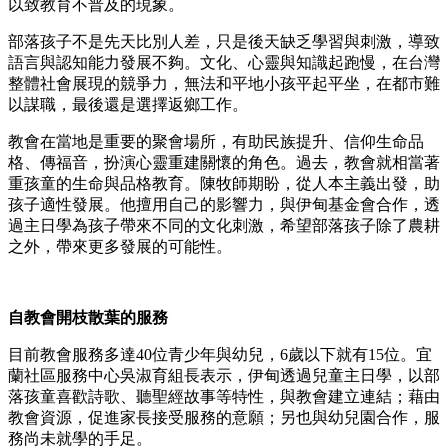
以致教育不普及的現象。
部落孩子不是先天比別人差，只是後天缺乏學習與刺激，導致
語言與認知能力發展不夠。文化、心靈與知識起跑慢，在台灣
整體社會展現的競爭力，無法和平地小孩平起平坐，在都市難
以謀職，最後還是選擇返鄉工作。
教會在當地是重要的聚會場所，有助民族提升、信仰生命品
格、傳福音，扮演心靈重建關懷的角色。過去，教會就相當著
重孩童的生命與品格教育。陳牧師期盼，從人本主義出發，助
孩子適性發展。他擅用自己的影響力，與伊甸基金會合作，透
過主日學為孩子帶來不同的文化刺激，希望部落孩子除了農耕
之外，帶來更多發展的可能性。
自教會開枝散葉的服務
目前教會服務多達40位青少年與幼兒，6歲以下就有15位。宜
蘭社區服務中心吳淑育組長表示，伊甸透過兒童主日學，以部
落孩童喜歡詩歌、聽聖經故事等特性，與教會建立連結；藉由
教會資源，促進家長接受服務的意願；另也與幼兒園合作，服
務尚未就學的手足。