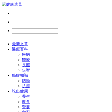
最新文章
醫療百科
疾病
醫療
長照
失智
癌症知識
防癌
抗癌
吃出健康
養生
飲食
營養