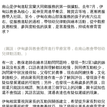
南山是伊甸進駐宜蘭大同鄉服務的第一個據點。去年7月，伊
甸以教會為核心，延伸至周邊早餐店、雜貨店等地，逐漸將服
務帶入社區。至今，伊甸在南山部落服務的孩子約有六位左
右。從服務進駐的過程，帶領幼兒律動與繪本活動，從中觀察
反應較慢、參與度較低的孩童，是害羞慢熟，抑或有療育需
求？
（圖說：伊甸參與教會禮拜進行早療宣導，在南山教會帶領幼
兒律動活動。）
有一次，教保老師在繪本活動問問題時，發現一對2至3歲的姊
妹花沒有反應，口語表達與理解都比較慢，與同儕互動較少，
詢問家中狀況後得知，父母忙於農事，現在由阿嬤扶養，文化
刺激較少。經由家長同意後作進一步了解與評估，發現孩子有
疑似發展遲緩的可能性；另外，也發現一名兩歲多的男孩，目
前還只能說出稱謂、無法表達三個字以上的詞彙，圖卡認知也
還不會指認；其語言認知、溝通表達也有疑似遲緩的現象。
伊甸相當重視與家長的互動與關係建立，希望提升家長對幼兒
發展的重視程度，增進教養技巧，除了發掘出更多有療育需求