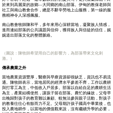
於來到高麗菜的故鄉—大同鄉的南山部落。伊甸的教保老師與
社工與南山教會合作，總是不辭辛勞地上山服務，第一線的服
務精神令人深感佩服。
南山教會牧師陳和平，多年來用心深耕當地，凝聚族人情感，
進而連結部落的公共議題與信仰，獲得族人與信徒的信任，娓
娓道出部落文化的整體脈絡。
（圖說：陳牧師希望用自己的影響力，為部落帶來文化刺
激。）
傳承農業之外
當地農業資源豐厚，醫療與早療資源卻很缺乏，資訊也不易流
通。陳牧師表示，當地居民的經濟水平參差不齊，工作以農耕
與打零工為主，中低收入戶居多。部落以自給自足的農耕生活
為主，產業結構使然，讓孩子留在部落。農忙的緣故，父母早
出晚歸對孩子的教育難以兼顧、較無法參與親子活動，對孩子
的教養往往心有餘而力不足。父母期許孩子國高中畢業後，也
投入農地耕作，以當地的價值觀來說，沒有繼續升學的必要，