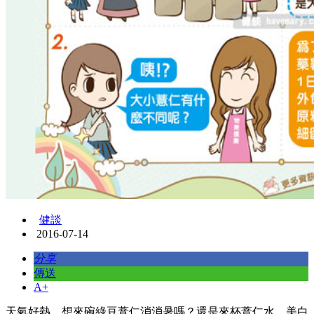
健談
2016-07-14
分享
傳送
A+
天氣好熱，想來碗綠豆薏仁消消暑嗎？還是來杯薏仁水，美白