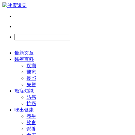
最新文章
醫療百科
疾病
醫療
長照
失智
癌症知識
防癌
抗癌
吃出健康
養生
飲食
營養