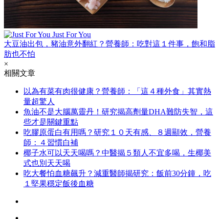
Just For You
大豆油出包，豬油意外翻紅？營養師：吃對這１件事，飽和脂
肪也不怕
×
相關文章
以為有菜有肉很健康？營養師：「這４種外食」其實熱
量超驚人
魚油不是大腦萬靈丹！研究揭高劑量DHA難防失智，這
些才是關鍵重點
吃膠原蛋白有用嗎？研究１０天有感、８週顯效，營養
師：４習慣白補
椰子水可以天天喝嗎？中醫揭５類人不宜多喝，生椰美
式也別天天喝
吃大餐怕血糖飆升？減重醫師揭研究：飯前30分鐘，吃
１堅果穩定飯後血糖