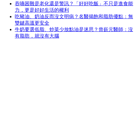
吞嚥困難是老化還是警訊？「好好吃飯」不只是進食能
力，更是好好生活的權利
吃豬油、奶油反而沒文明病？名醫揭飽和脂肪優點：無
雙鍵高溫更安全
牛奶要選低脂、炒菜少放點油是迷思？曾嶔元醫師：沒
有脂肪，就沒有大腦