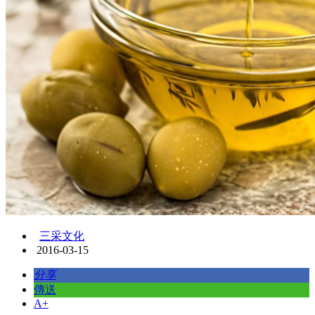
三采文化
2016-03-15
分享
傳送
A+