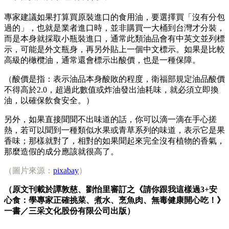
專家建議如果打算買原裝進口的食用油，要選擇買「沒有分包
過的」，也就是業者進口時，並非購買一大桶到台灣才分裝，
而是本身就採取小瓶裝進口，通常此類油品會有中英文並列標
示，可能是外文瓶身，再另外貼上一個中文標示。
如果是比較
高級的橄欖油，通常還會標示出酸價，也是一種保障。
（酸價是指：表示油品本身酸敗的程度，衛福部規定油品酸價
不得高於2.0，超過此數值或炸油發出油耗味，就必須立即換
油，以確保飲食安全。）
另外，如果直接聞聞不出味道的話，你可以滴一滴在手心搓
熱，若可以聞到一種類似水果或青草系列的味道，表示它是果
香味；那樣就對了，相對的如果聞起來完全沒有植物的香氣，
那麼造假的成分應該就很高了。
（圖片來源：
pixabay
）
（原文刊載於譚敦慈、劉怡里審訂之《請你跟我這樣過3+安
心食：學專家正確挑菜、煮水、烹魚肉、無毒健康開心吃！》
一書／三采文化股份有限公司出版）