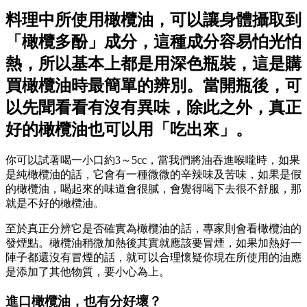
料理中所使用橄欖油，可以讓身體攝取到
「橄欖多酚」成分，這種成分容易怕光怕
熱，所以基本上都是用深色瓶裝，這是購
買橄欖油時最簡單的辨別。當開瓶後，可
以先聞看看有沒有異味，除此之外，真正
好的橄欖油也可以用「吃出來」。
你可以試著喝一小口約3～5cc，當我們將油吞進喉嚨時，如果
是純橄欖油的話，它會有一種微微的辛辣味及苦味，如果是假
的橄欖油，喝起來的味道會很膩，會覺得喝下去很不舒服，那
就是不好的橄欖油。
至於真正分辨它是否確實為橄欖油的話，專家則會看橄欖油的
發煙點。橄欖油稍微加熱後其實就應該要冒煙，如果加熱好一
陣子都還沒有冒煙的話，就可以合理懷疑你現在所使用的油應
是添加了其他物質，要小心為上。
進口橄欖油，也有分好壞？