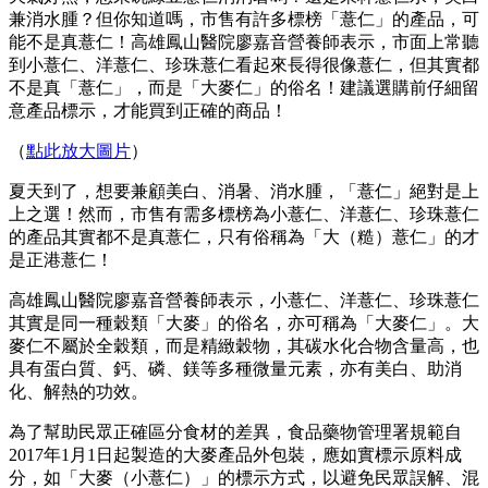
兼消水腫？但你知道嗎，市售有許多標榜「薏仁」的產品，可
能不是真薏仁！高雄鳳山醫院廖嘉音營養師表示，市面上常聽
到小薏仁、洋薏仁、珍珠薏仁看起來長得很像薏仁，但其實都
不是真「薏仁」，而是「大麥仁」的俗名！建議選購前仔細留
意產品標示，才能買到正確的商品！
（
點此放大圖片
）
夏天到了，想要兼顧美白、消暑、消水腫，「薏仁」絕對是上
上之選！然而，市售有需多標榜為小薏仁、洋薏仁、珍珠薏仁
的產品其實都不是真薏仁，只有俗稱為「大（糙）薏仁」的才
是正港薏仁！
高雄鳳山醫院廖嘉音營養師表示，小薏仁、洋薏仁、珍珠薏仁
其實是同一種穀類「大麥」的俗名，亦可稱為「大麥仁」。大
麥仁不屬於全穀類，而是精緻穀物，其碳水化合物含量高，也
具有蛋白質、鈣、磷、鎂等多種微量元素，亦有美白、助消
化、解熱的功效。
為了幫助民眾正確區分食材的差異，食品藥物管理署規範自
2017年1月1日起製造的大麥產品外包裝，應如實標示原料成
分，如「大麥（小薏仁）」的標示方式，以避免民眾誤解、混