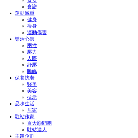
食安
食譜
運動減重
健身
瘦身
運動傷害
樂活心靈
兩性
壓力
人際
紓壓
睡眠
保養抗老
醫美
美容
抗老
品味生活
居家
駐站作家
百大顧問團
駐站達人
主題企劃