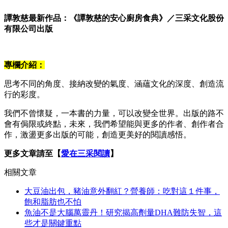
譚敦慈最新作品：《譚敦慈的安心廚房食典》／三采文化股份
有限公司出版
專欄介紹：
思考不同的角度、接納改變的氣度、涵蘊文化的深度、創造流
行的彩度。
我們不曾懷疑，一本書的力量，可以改變全世界。出版的路不
會有侷限或終點，未來，我們希望能與更多的作者、創作者合
作，激盪更多出版的可能，創造更美好的閱讀感悟。
更多文章請至【
愛在三采閱讀
】
相關文章
大豆油出包，豬油意外翻紅？營養師：吃對這１件事，
飽和脂肪也不怕
魚油不是大腦萬靈丹！研究揭高劑量DHA難防失智，這
些才是關鍵重點