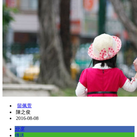
留佩萱
陳之俊
2016-08-08
分享
傳送