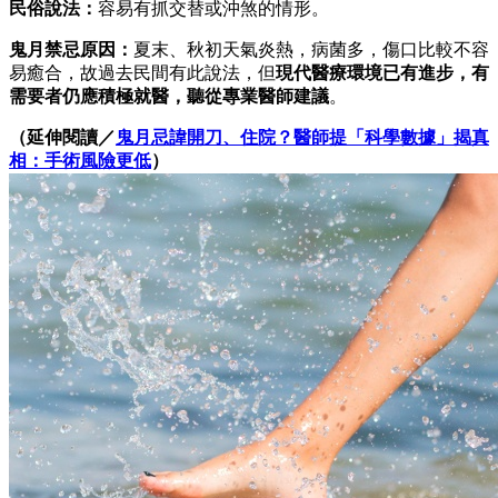
民俗說法：
容易有抓交替或沖煞的情形。
鬼月禁忌原因：
夏末、秋初天氣炎熱，病菌多，傷口比較不容
易癒合，故過去民間有此說法，但
現代醫療環境已有進步，有
需要者仍應積極就醫，聽從專業醫師建議
。
（延伸閱讀／
鬼月忌諱開刀、住院？醫師提「科學數據」揭真
相：手術風險更低
）