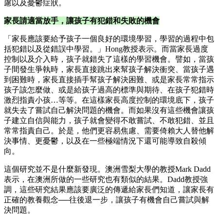
慮以及憂鬱症狀。
家長請適當放手，讓孩子有犯錯和失敗的機會
「家長應該要給予孩子一個良好的環境學習，學習的過程中包
括犯錯以及從錯誤中學習。」Hong教授表示。而當家長過度
控制以及介入時，孩子就錯失了這樣的學習機會。譬如，當孩
子間發生爭執時，家長直接跳出來幫孩子解決衝突、當孩子遇
到困難時，家長直接插手幫孩子解決困難、或是家長常常指示
孩子該怎麼做、或是給孩子過高的標準與期待、在孩子犯錯時
激烈指責小孩…等等。在這樣家長高度控制的環境底下，孩子
就失去了嘗試自己解決問題的機會。而如果沒有這些機會讓孩
子建立自信與能力，孩子就會變得不敢嘗試、不敢犯錯、並且
常常指責自己。於是，他們更容易焦慮、需要倚賴大人替他解
決事情、更憂鬱，以及在一些極端情況下還可能導致自殺傾
向。
這個研究並不是什麼新發現。澳洲雪梨大學的教授Mark Dadd
表示，在澳洲所做的一些研究也有類似的結果。Dadd教授強
調，這些研究結果應該要廣泛的傳遞給家長們知道，讓家長有
正確的教養觀念──往後退一步，讓孩子有機會自己嘗試與解
決問題。