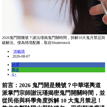
2026鬼門開幾號？謝沅瑾揭鬼門關時間，拆解10大鬼月禁忌與
破解法。僅為情境配圖，取自Shutterstock
洪毓琪
2026-08-07
分享
傳送
A+
前言：2026 鬼門開是幾號？中華堪輿道
派掌門宗師謝沅瑾揭密鬼門開關時間，並
從民俗與科學角度拆解 10 大鬼月禁忌！