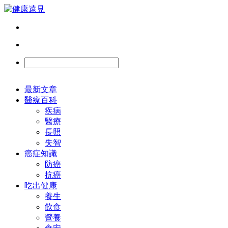
最新文章
醫療百科
疾病
醫療
長照
失智
癌症知識
防癌
抗癌
吃出健康
養生
飲食
營養