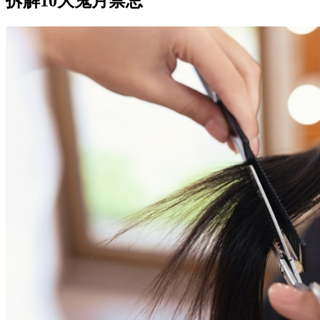
拆解10大鬼月禁忌