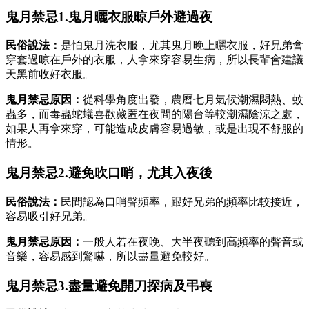
鬼月禁忌1.鬼月曬衣服晾戶外避過夜
民俗說法：
是怕鬼月洗衣服，尤其鬼月晚上曬衣服，好兄弟會
穿套過晾在戶外的衣服，人拿來穿容易生病，所以長輩會建議
天黑前收好衣服。
鬼月禁忌原因：
從科學角度出發，農曆七月氣候潮濕悶熱、蚊
蟲多，而毒蟲蛇蟻喜歡藏匿在夜間的陽台等較潮濕陰涼之處，
如果人再拿來穿，可能造成皮膚容易過敏，或是出現不舒服的
情形。
鬼月禁忌2.避免吹口哨，尤其入夜後
民俗說法：
民間認為口哨聲頻率，跟好兄弟的頻率比較接近，
容易吸引好兄弟。
鬼月禁忌原因：
一般人若在夜晚、大半夜聽到高頻率的聲音或
音樂，容易感到驚嚇，所以盡量避免較好。
鬼月禁忌3.盡量避免開刀探病及弔喪