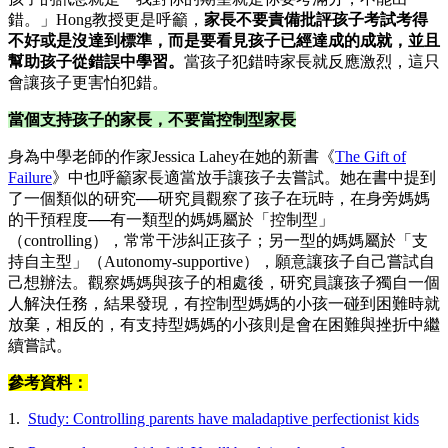
錯。」Hong教授更是呼籲，
家長不要責備批評孩子考試考得
不好或是沒達到標準，而是要看見孩子已經達成的成就，並且
幫助孩子從錯誤中學習。
當孩子犯錯時家長就反應激烈，這只
會讓孩子更害怕犯錯。
當個支持孩子的家長，不要當控制型家長
身為中學老師的作家Jessica Lahey在她的新書《
The Gift of
Failure
》中也呼籲家長適當放手讓孩子去嘗試。她在書中提到
了一個類似的研究──研究員觀察了孩子在玩時，在身旁媽媽
的干預程度──有一類型的媽媽屬於「控制型」
（controlling），常常干涉糾正孩子；另一型的媽媽屬於「支
持自主型」（Autonomy-supportive），願意讓孩子自己嘗試自
己想辦法。觀察媽媽與孩子的相處後，研究員讓孩子獨自一個
人解決任務，結果發現，有控制型媽媽的小孩一碰到困難時就
放棄，相反的，有支持型媽媽的小孩則是會在困難與挫折中繼
續嘗試。
參考資料：
​1.
Study: Controlling parents have maladaptive perfectionist kids