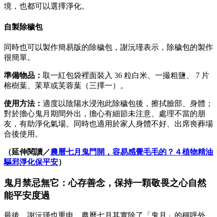
境，也都可以選擇淨化。
自製除穢包
同時也可以製作簡易版的除穢包，謝沅瑾表示，除穢包的製作
很簡單。
準備物品：
取一紅包袋裡面裝入 36 粒白米、一撮粗鹽、 7 片
榕樹葉、茉草或芙蓉葉（三擇一）。
使用方法：
適度以陰陽水浸泡此除穢包後，擦拭臉部、身體；
對於擔心鬼月期間外出，擔心有細節未注意、處理不當的朋
友，有助淨化氣場。同時也適用於家人身體不好、出席喪葬場
合後使用。
（延伸閱讀／
農曆七月鬼門開，容易感覺毛毛的？４植物精油
驅邪淨化保平安
）
鬼月禁忌無它：心存善念，保持一顆敬畏之心自然
能平安度過
最後，謝沅瑾也重申，農曆七月其實除了「鬼月」的稱呼外，