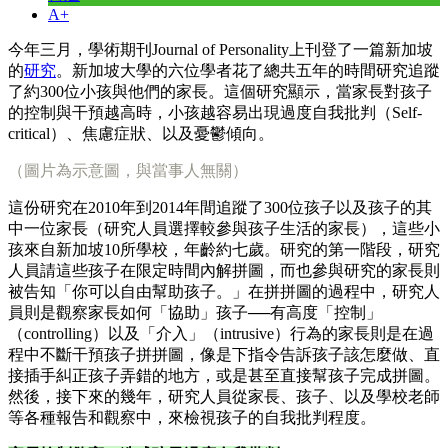
A+
今年三月，學術期刊Journal of Personality上刊登了一篇新加坡
的
研究
。新加坡大學的六位學者花了總共五年的時間研究追蹤
了約300位小孩與他們的家長。這個研究顯示，當家長對孩子
的控制與干預越高時，小孩越容易出現過度自我批判（Self-
critical）、焦慮症狀、以及憂鬱傾向。
（圖片為示意圖，與當事人無關）
這份研究在2010年到2014年間追蹤了300位孩子以及孩子的其
中一位家長（研究人員選擇較參與孩子生活的家長），這些小
孩來自新加坡10所學校，年齡約七歲。研究的第一階段，研究
人員請這些孩子在限定時間內解拼圖，而也參與研究的家長則
被告知「你可以自由幫助孩子。」在拼拼圖的過程中，研究人
員則是觀察家長如何「協助」孩子──有高度「控制」
（controlling）以及「介入」（intrusive）行為的家長則是在過
程中不斷干預孩子拼拼圖，像是下指令告訴孩子該怎麼做、直
接插手糾正孩子弄錯的地方，或是甚至直接幫孩子完成拼圖。
然後，接下來的幾年，研究人員從家長、孩子、以及學校老師
等各種報告和觀察中，來檢視孩子的自我批判程度。