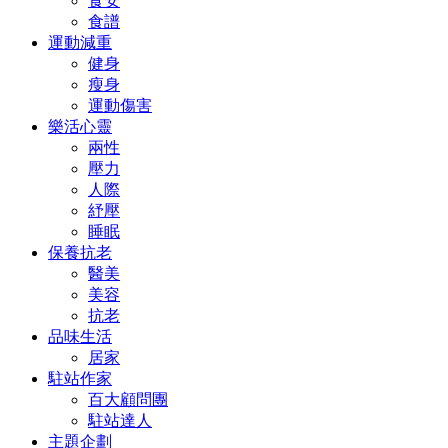
食安
食譜
運動減重
健身
瘦身
運動傷害
樂活心靈
兩性
壓力
人際
紓壓
睡眠
保養抗老
醫美
美容
抗老
品味生活
居家
駐站作家
百大顧問團
駐站達人
主題企劃