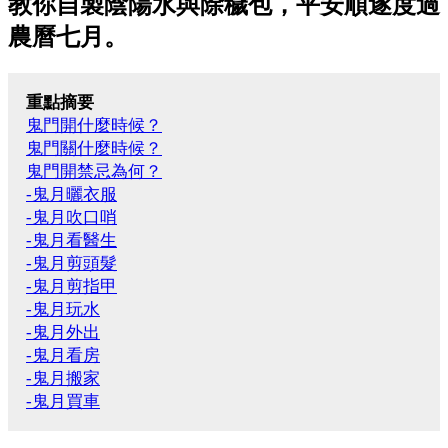
教你自製陰陽水與除穢包，平安順遂度過
農曆七月。
重點摘要
鬼門開什麼時候？
鬼門關什麼時候？
鬼門開禁忌為何？
-鬼月曬衣服
-鬼月吹口哨
-鬼月看醫生
-鬼月剪頭髮
-鬼月剪指甲
-鬼月玩水
-鬼月外出
-鬼月看房
-鬼月搬家
-鬼月買車