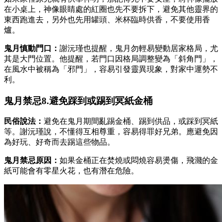
在小桌上，神像眼睛處的紅圈也先不要拆下，避免其他靈界的
東西跑進去，另外也先用罐頭、米杯臨時供香，不要使用香
爐。
鬼月慎動門口：
謝沅瑾也提醒，鬼月勿輕易變動居家格局，尤
其是大門位置。他提醒，若門口因格局調整變為「斜角門」，
在風水中被稱為「邪門」，容易引發靈異現象，對家中運勢不
利。
鬼月禁忌8.避免踩到或踢到冥紙金桶
民俗說法：
避免在鬼月期間亂踢金桶、踢到供品，或踩到冥紙
等。謝沅瑾說，不懂得互相尊重，容易得罪好兄弟。應避免因
為好玩、好奇而去踢這些物品。
鬼月禁忌原因：
如果金桶正在焚燒或悶燒容易燙傷，飛濺的金
紙可能會有零星火花，也有潛在危險。