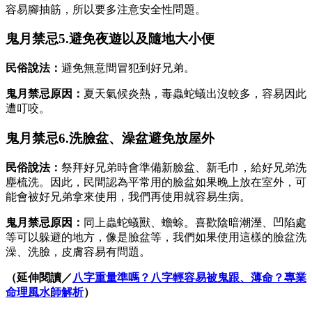
容易腳抽筋，所以要多注意安全性問題。
鬼月禁忌5.避免夜遊以及隨地大小便
民俗說法：
避免無意間冒犯到好兄弟。
鬼月禁忌原因：
夏天氣候炎熱，毒蟲蛇蟻出沒較多，容易因此
遭叮咬。
鬼月禁忌6.洗臉盆、澡盆避免放屋外
民俗說法：
祭拜好兄弟時會準備新臉盆、新毛巾，給好兄弟洗
塵梳洗。因此，民間認為平常用的臉盆如果晚上放在室外，可
能會被好兄弟拿來使用，我們再使用就容易生病。
鬼月禁忌原因：
同上蟲蛇蟻獸、蟾蜍。喜歡陰暗潮溼、凹陷處
等可以躲避的地方，像是臉盆等，我們如果使用這樣的臉盆洗
澡、洗臉，皮膚容易有問題。
（延伸閱讀／
八字重量準嗎？八字輕容易被鬼跟、薄命？專業
命理風水師解析
）