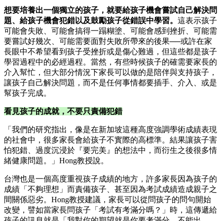
想要培養出一個獨立的孩子，就要給孩子機會嘗試自己解決問
題、給孩子機會犯錯以及鼓勵孩子從錯誤中學習。
這表示孩子
可能會失敗、可能會搞得一蹋糊塗、可能會感到挫折、可能需
要嘗試好幾次、可能需要面對失敗所帶來的後果──或許在家
長眼中不希望看到孩子受挫折或是傷心難過，但這些都是孩子
學習過程中的必經過程。當然，有些時候孩子的確需要家長的
介入幫忙，但大部分情況下家長可以做的是陪伴與支持孩子，
讓孩子自己解決問題，而不是任何事情都要插手、介入、或是
幫孩子完成。
看見孩子的成就，不要只責備犯錯
「我們的研究指出，像是在新加坡這種高度強調學術成績表現
的社會中，很多家長會給孩子不實際的高標準。結果讓孩子害
怕犯錯、過度沉浸於『要完美』的想法中，而衍生之後很多情
緒健康問題。」Hong教授說。
台灣也是一個高度重視孩子成績的地方，許多家長因為孩子的
成績「不夠理想」而責備孩子、甚至因為考試成績造成親子之
間關係惡劣。Hong教授建議，家長可以從問孩子的問句開始
改變，譬如當家長問孩子「考試有考滿分嗎？」時，這傳遞給
孩子的訊息就是「我對你的期望就是你要考滿分，不能出