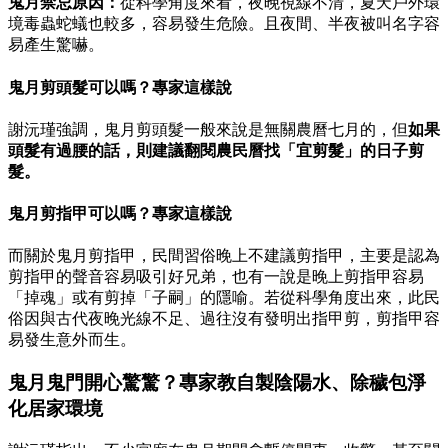
鬼月禁忌原因：
從科學角度來看，夜晚視線不清，夏天戶外環
境毒蟲蛇蟻也較多，容易發生危險。且夜間、半夜被叫名字容
易產生驚嚇。
鬼月剪頭髮可以嗎？專家這樣說
謝沅瑾強調，鬼月剪頭髮一般來說是無關農曆七月的，但
如果
頭髮有過腰的話，則建議翻閱農民曆找「宜剪髮」的日子剪
髮。
鬼月剪指甲可以嗎？專家這樣說
而關於鬼月剪指甲，民間習俗晚上不建議剪指甲，主要是認為
剪指甲的聲音容易吸引好兄弟，也有一說是晚上剪指甲容易
「掉魂」或有剪掉「子嗣」的隱喻。若從科學角度出來，此民
俗因與古代夜晚光線不足、過往沒有發明出指甲剪，剪指甲容
易發生意外而生。
鬼月鬼門開心驚驚？專家教自製陰陽水、除穢包淨
化居家環境