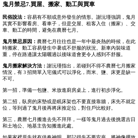
鬼月禁忌7.買屋、搬家、動工與買車
民俗說法：
容易有不順或意外發生的情形。謝沅瑾強調，鬼月
其實不影響看房、看車子，但是交屋、租客入住（搬家）、交
車、動工的時間，避免在農曆七月。
鬼月禁忌原因：
農曆七月往往也是一年中最炎熱的時候，在此
時搬家、動工容易發生中暑或不舒服的狀況。新車內裝味道
重，停在路邊讓太陽曬過以後味道會更令人感到不舒服。
鬼月搬家
解決方法：
謝沅瑾指出，若碰到不得不農曆七月搬家
情況，有 3 招簡單入宅儀式可以淨化，而米、鹽、床更是缺一
不可。
第一招，準備一包鹽、米放進廚房桌上，進行初步淨化。
第二招，臥房的床墊或是眠床架也不要直接靠牆，床先不就定
位，等到過了鬼月後再將床推定位，對住戶比較好。
第三，農曆七月搬進去先不拜拜，一樣等鬼月過去後挑選吉日
和土地公、地基主告知搬進此處。
如果家裡原先就有供奉神明，那記得先不要安座，將神像擺放