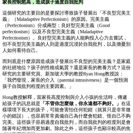
家長控制慾高，造成孩子過度自我批判
這個研究的主要目的是要探討導致孩子發展出「不良型完美主
義」（Maladaptive Perfectionism）的原因。完美主義
（Perfectionism）分成兩型：良好型完美主義（Good
perfectionism）以及不良型完美主義（Maladaptive
Perfectionism）。良好型完美主義的人能夠投入心力去嘗試，
但不良型完美主義的人則是過度沉浸於自我批判，以及擔憂別
人如何看待自己。
而到底是什麼原因造成孩子發展出不良型的完美主義？是家庭
的社經地位？孩子的性格或氣質？還是家長的教養方式？這份
研究的主要研究員、新加玻大學的教授Ryan Hong教授說：
「我們發現，家長的介入（parental intrusiveness）是一個預測
孩子自我批判程度的主要因素。」
Hong教授解釋，當家長高度控制與介入小孩的生活時，傳遞
給孩子的訊息就是
「不管你怎麼做，你永遠都不夠好。」
在這
樣環境下長大的孩子，可能會害怕任何犯錯（就算只是非常微
小的錯誤），也容易常常責備自己為什麼會犯錯、怪自己不夠
完美。這些孩子容易過度自我批判，而自我批判的程度則是會
隨著年紀增加而更加劇。除此之外，這些孩子也顯示較高的焦