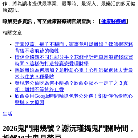
作，將為讀者提供最專業、最即時、最深入、最樂活的多元健
康資訊。
瞭解更多資訊，可至健康醫療網官網查詢：【
健康醫療網
】
相關文章
牙膏沒蓋、襪子不翻面，家事竟引爆離婚？律師揭家務
背後不著痕跡的犧牲
情侶金錢觀不同只能分手？花錢坐計程車是浪費錢或買
時間？這樣做打造雙贏戀愛理財學
熟齡離婚為何增加？愈吵愈心累！心理師揭退休夫妻最
常卡住的３種爭吵
發現老公偷吃為何不離婚？欣西亞揭不一走了之３真
相：離婚不等於終止愛
欣西亞用Google時間軸抓包老公外遇！剖析伴侶偷吃心
態與３大原因
生活
2026鬼門開幾號？謝沅瑾揭鬼門關時間，