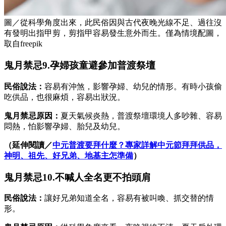
圖／從科學角度出來，此民俗因與古代夜晚光線不足、過往沒
有發明出指甲剪，剪指甲容易發生意外而生。僅為情境配圖，
取自freepik
鬼月禁忌9.孕婦孩童避參加普渡祭壇
民俗說法：
容易有沖煞，影響孕婦、幼兒的情形。有時小孩偷
吃供品，也很麻煩，容易出狀況。
鬼月禁忌原因：
夏天氣候炎熱，普渡祭壇環境人多吵雜、容易
悶熱，怕影響孕婦、胎兒及幼兒。
（延伸閱讀／
中元普渡要拜什麼？專家詳解中元節拜拜供品，
神明、祖先、好兄弟、地基主怎準備
）
鬼月禁忌10.不喊人全名更不拍頭肩
民俗說法：
讓好兄弟知道全名，容易有被叫喚、抓交替的情
形。