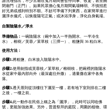
謝沅瑾指出，不少宮廟在鬼月期間會暫停問事、收驚，甚至關
閉廟門（正門）。如果民眾擔心鬼月期間氣場轉弱、不慎招惹
好兄弟或感到特別不順。不妨可準備下列東西，在家簡單進行
灑淨水儀式，以恢復陽宅正氣；或沐浴淨身，淨化自身氣場。
自製陰陽水／淨水
準備物品：
一碗陰陽水（碗中加入一半熱開水、一半冷生
水），榕樹／芙蓉／茉草枝（三擇一）、粗鹽與 36 粒白米。
使用方法：
步驟1.
將粗鹽、白米放入陰陽水中。
步驟2.
使用劍指或芙蓉枝／茉草枝／榕樹枝，把碗裡的陰陽水
水從家中最內部向外（最深處往外撒），適量撒在家中各角
落。
步驟3.
透天厝則從頂樓往下灑至一樓，若有地下室則排在二樓
之後，一樓之前。
步驟
4.
此一動作在民俗上稱之為「灑淨」，此時可以同唸佛
號，更能加強效果。另外，普渡祭拜的庭院，周圍的植物、環