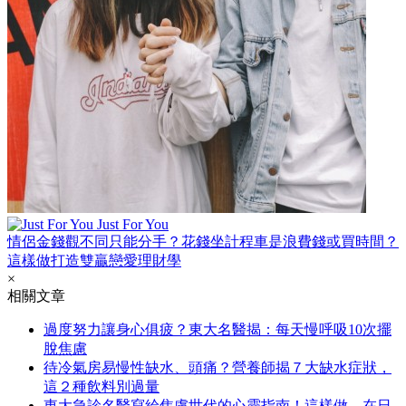
Just For You
情侶金錢觀不同只能分手？花錢坐計程車是浪費錢或買時間？
這樣做打造雙贏戀愛理財學
×
相關文章
過度努力讓身心俱疲？東大名醫揭：每天慢呼吸10次擺
脫焦慮
待冷氣房易慢性缺水、頭痛？營養師揭７大缺水症狀，
這２種飲料別過量
東大急診名醫寫給焦慮世代的心靈指南！這樣做，在日