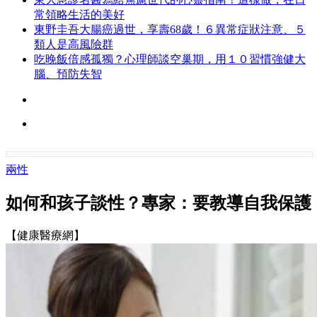
常領略生活的美好
東野圭吾大腸癌過世，享壽68歲！６異常症狀注意、５
類人是高風險群
吃晚飯倍感孤獨？心理師談空巢期，用１０習慣強健大
腦、預防失智
兩性
如何和孩子談性？專家：要教導自我保護
【健康醫療網】