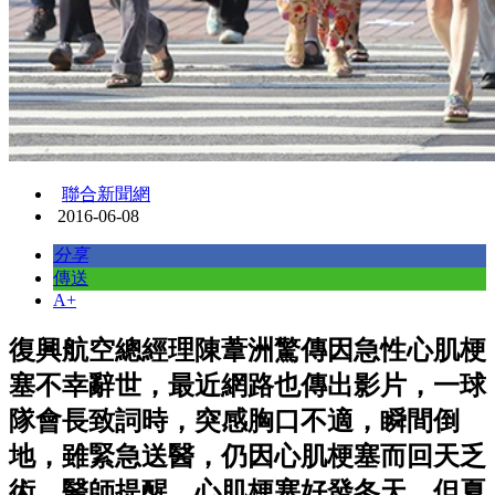
聯合新聞網
2016-06-08
分享
傳送
A+
復興航空總經理陳葦洲驚傳因急性心肌梗
塞不幸辭世，最近網路也傳出影片，一球
隊會長致詞時，突感胸口不適，瞬間倒
地，雖緊急送醫，仍因心肌梗塞而回天乏
術。醫師提醒，心肌梗塞好發冬天，但夏