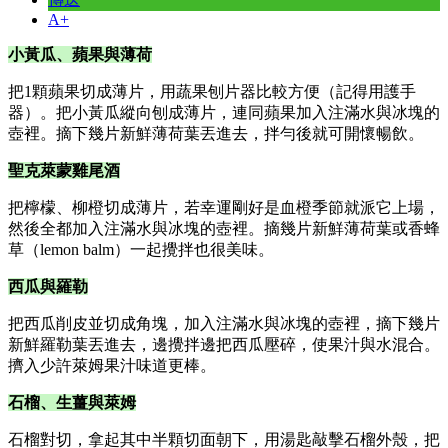
A+
小黃瓜、蘋果與薄荷
把1顆蘋果切成薄片，用蔬果刨片器比較方便（記得用護手
器）。把小黃瓜縱向刨成薄片，連同蘋果加入注滿水與冰塊的
壺裡。摘下幾片新鮮薄荷葉丟進去，拌勻後就可開懷暢飲。
聖克萊蒙雞尾酒
把檸檬、柳橙切成薄片，若幸運剛好是血橙季節就派它上場，
然後全都加入注滿水與冰塊的壺裡。摘幾片新鮮薄荷葉或香蜂
草（lemon balm）一起攪拌也很美味。
西瓜與羅勒
把西瓜削皮並切成角塊，加入注滿水與冰塊的壺裡，摘下幾片
新鮮羅勒葉丟進去，邊攪拌邊把西瓜壓碎，使果汁與水混合。
擠入少許萊姆果汁味道更棒。
石榴、生薑與萊姆
石榴對切，拿起其中半顆切面朝下，用湯匙敲擊石榴外殼，把