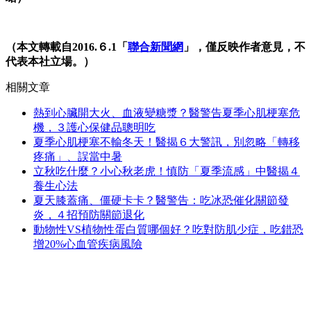
（本文轉載自2016.６.1「
聯合新聞網
」，僅反映作者意見，不
代表本社立場。）
相關文章
熱到心臟開大火、血液變糖漿？醫警告夏季心肌梗塞危
機，３護心保健品聰明吃
夏季心肌梗塞不輸冬天！醫揭６大警訊，別忽略「轉移
疼痛」、誤當中暑
立秋吃什麼？小心秋老虎！慎防「夏季流感」中醫揭４
養生心法
夏天膝蓋痛、僵硬卡卡？醫警告：吃冰恐催化關節發
炎，４招預防關節退化
動物性VS植物性蛋白質哪個好？吃對防肌少症，吃錯恐
增20%心血管疾病風險