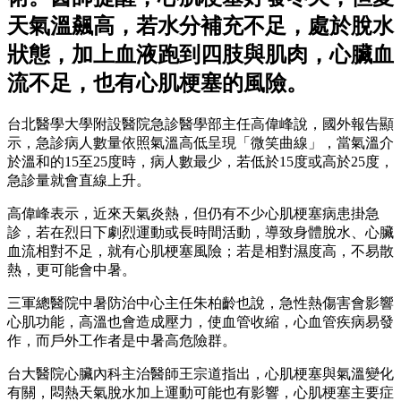
天氣溫飆高，若水分補充不足，處於脫水
狀態，加上血液跑到四肢與肌肉，心臟血
流不足，也有心肌梗塞的風險。
台北醫學大學附設醫院急診醫學部主任高偉峰說，國外報告顯
示，急診病人數量依照氣溫高低呈現「微笑曲線」，當氣溫介
於溫和的15至25度時，病人數最少，若低於15度或高於25度，
急診量就會直線上升。
高偉峰表示，近來天氣炎熱，但仍有不少心肌梗塞病患掛急
診，若在烈日下劇烈運動或長時間活動，導致身體脫水、心臟
血流相對不足，就有心肌梗塞風險；若是相對濕度高，不易散
熱，更可能會中暑。
三軍總醫院中暑防治中心主任朱柏齡也說，急性熱傷害會影響
心肌功能，高溫也會造成壓力，使血管收縮，心血管疾病易發
作，而戶外工作者是中暑高危險群。
台大醫院心臟內科主治醫師王宗道指出，心肌梗塞與氣溫變化
有關，悶熱天氣脫水加上運動可能也有影響，心肌梗塞主要症