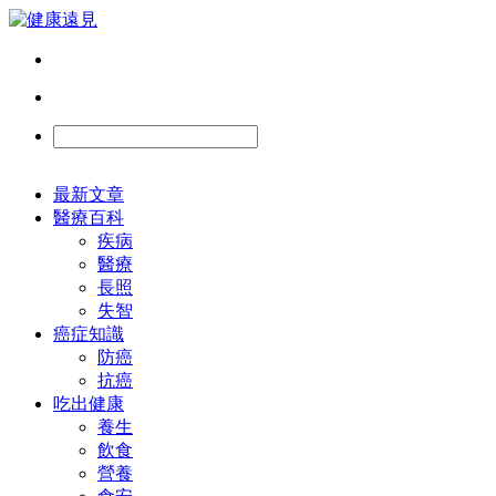
最新文章
醫療百科
疾病
醫療
長照
失智
癌症知識
防癌
抗癌
吃出健康
養生
飲食
營養