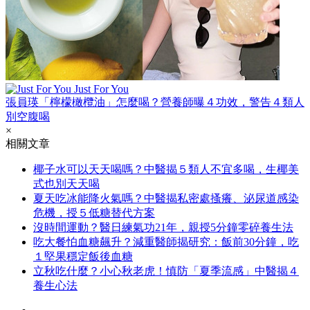
Just For You
張員瑛「檸檬橄欖油」怎麼喝？營養師曝４功效，警告４類人
別空腹喝
×
相關文章
椰子水可以天天喝嗎？中醫揭５類人不宜多喝，生椰美
式也別天天喝
夏天吃冰能降火氣嗎？中醫揭私密處搔癢、泌尿道感染
危機，授５低糖替代方案
沒時間運動？醫日練氣功21年，親授5分鐘零碎養生法
吃大餐怕血糖飆升？減重醫師揭研究：飯前30分鐘，吃
１堅果穩定飯後血糖
立秋吃什麼？小心秋老虎！慎防「夏季流感」中醫揭４
養生心法