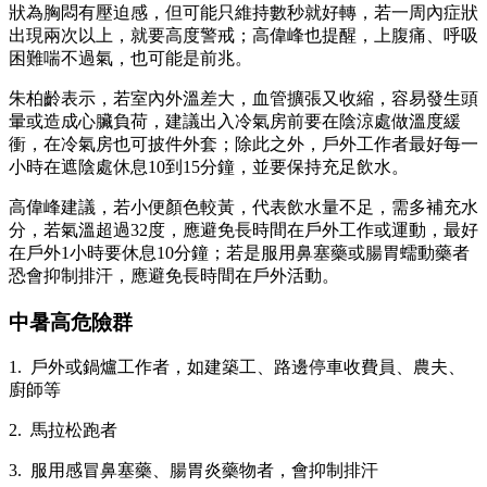
狀為胸悶有壓迫感，但可能只維持數秒就好轉，若一周內症狀
出現兩次以上，就要高度警戒；高偉峰也提醒，上腹痛、呼吸
困難喘不過氣，也可能是前兆。
朱柏齡表示，若室內外溫差大，血管擴張又收縮，容易發生頭
暈或造成心臟負荷，建議出入冷氣房前要在陰涼處做溫度緩
衝，在冷氣房也可披件外套；除此之外，戶外工作者最好每一
小時在遮陰處休息10到15分鐘，並要保持充足飲水。
高偉峰建議，若小便顏色較黃，代表飲水量不足，需多補充水
分，若氣溫超過32度，應避免長時間在戶外工作或運動，最好
在戶外1小時要休息10分鐘；若是服用鼻塞藥或腸胃蠕動藥者
恐會抑制排汗，應避免長時間在戶外活動。
中暑高危險群
1. 戶外或鍋爐工作者，如建築工、路邊停車收費員、農夫、
廚師等
2. 馬拉松跑者
3. 服用感冒鼻塞藥、腸胃炎藥物者，會抑制排汗