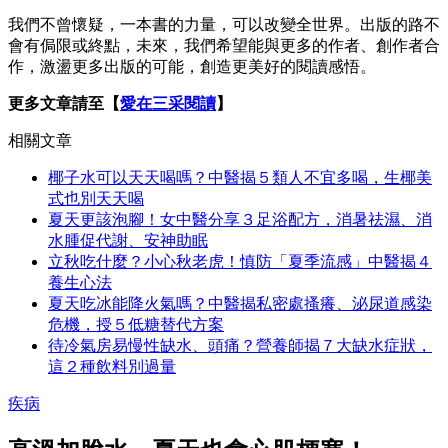
我們不曾懷疑，一本書的力量，可以改變全世界。出版的路不
會有侷限或終點，未來，我們希望能與更多的作者、創作者合
作，激盪更多出版的可能，創造更美好的閱讀感悟。
更多文章請至【
愛在三采閱讀
】
相關文章
椰子水可以天天喝嗎？中醫揭５類人不宜多喝，生椰美
式也別天天喝
夏天更該泡腳！女中醫分享３足浴配方，消暑祛濕、消
水腫促代謝、安神助眠
立秋吃什麼？小心秋老虎！慎防「夏季流感」中醫揭４
養生心法
夏天吃冰能降火氣嗎？中醫揭私密處搔癢、泌尿道感染
危機，授５低糖替代方案
待冷氣房易慢性缺水、頭痛？營養師揭７大缺水症狀，
這２種飲料別過量
疾病