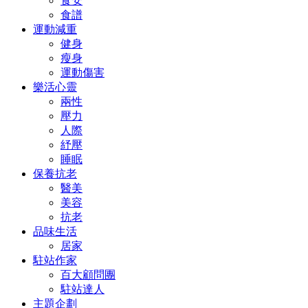
食安
食譜
運動減重
健身
瘦身
運動傷害
樂活心靈
兩性
壓力
人際
紓壓
睡眠
保養抗老
醫美
美容
抗老
品味生活
居家
駐站作家
百大顧問團
駐站達人
主題企劃