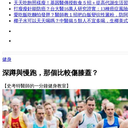
天天吃飽照樣瘦！基因醫傳授飲食５招＋提高代謝生活習
打瘦瘦針能防癌？台大醫16萬人研究證實：13種癌症風險
愛吃飯吃麵怕發胖？醫師教１招把白飯變抗性澱粉，防阿
椰子水可以天天喝嗎？中醫揭５類人不宜多喝，生椰美式
健身
深蹲與慢跑，那個比較傷膝蓋？
【史考特醫師的一分鐘健身教室】