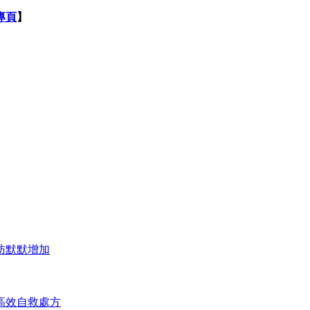
專頁
】
肪默默增加
高效自救處方