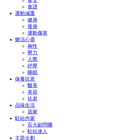
食安
食譜
運動減重
健身
瘦身
運動傷害
樂活心靈
兩性
壓力
人際
紓壓
睡眠
保養抗老
醫美
美容
抗老
品味生活
居家
駐站作家
百大顧問團
駐站達人
主題企劃