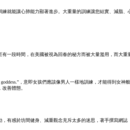
訓練就能讓心肺能力顯著進步。大重量的訓練讓您結實、減脂、
至有一段時間，在美國被視為回春的秘方而被大量濫用，而大重
look like a goddess.”，意即女孩們應該像男人一樣地訓
，改善體態。
動，有感於坊間健身、減重觀念充斥太多的迷思，著手撰寫網誌