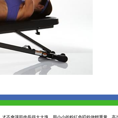
，才不會讓肌肉長得太大塊。用小小的粉紅色啞鈴做輕重量，高