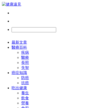
最新文章
醫療百科
疾病
醫療
長照
失智
癌症知識
防癌
抗癌
吃出健康
養生
飲食
營養