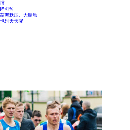
慣
降41%
茲海默症、大腸癌
也別天天喝