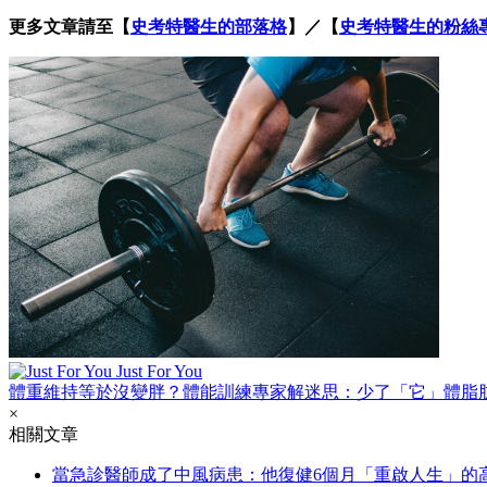
更多文章請至【
史考特醫生的部落格
】／【
史考特醫生的粉絲
Just For You
體重維持等於沒變胖？體能訓練專家解迷思：少了「它」體脂
×
相關文章
當急診醫師成了中風病患：他復健6個月「重啟人生」的