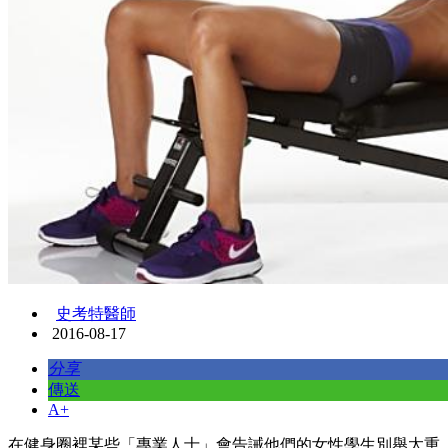
史考特醫師
2016-08-17
分享
傳送
A+
在健身圈裡某些「專業人士」會告誡他們的女性學生別舉太重