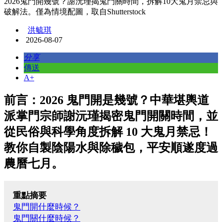
2026鬼門開幾號？謝沅瑾揭鬼門關時間，拆解10大鬼月禁忌與
破解法。僅為情境配圖，取自Shutterstock
洪毓琪
2026-08-07
分享
傳送
A+
前言：2026 鬼門開是幾號？中華堪輿道
派掌門宗師謝沅瑾揭密鬼門開關時間，並
從民俗與科學角度拆解 10 大鬼月禁忌！
教你自製陰陽水與除穢包，平安順遂度過
農曆七月。
重點摘要
鬼門開什麼時候？
鬼門關什麼時候？