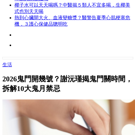
椰子水可以天天喝嗎？中醫揭５類人不宜多喝，生椰美
式也別天天喝
熱到心臟開大火、血液變糖漿？醫警告夏季心肌梗塞危
機，３護心保健品聰明吃
生活
2026鬼門開幾號？謝沅瑾揭鬼門關時間，
拆解10大鬼月禁忌