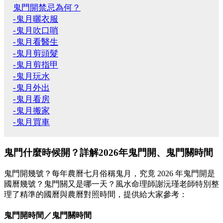
鬼門開禁忌為何？
-鬼月曬衣服
-鬼月吹口哨
-鬼月看醫生
-鬼月剪頭髮
-鬼月剪指甲
-鬼月玩水
-鬼月外出
-鬼月看房
-鬼月搬家
-鬼月買車
鬼門什麼時候開？詳解2026年鬼門開、鬼門關時間
鬼門開幾號？每年農曆七月俗稱鬼月，究竟 2026 年鬼門開是
國曆幾號？鬼門關又是哪一天？風水命理師謝沅瑾老師特別整
理了精準的國曆與農曆對照時間，提供給大家參考：
鬼門開時間／鬼門關時間