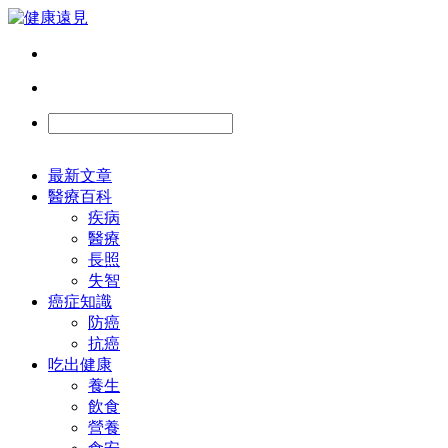
最新文章
醫療百科
疾病
醫療
長照
失智
癌症知識
防癌
抗癌
吃出健康
養生
飲食
營養