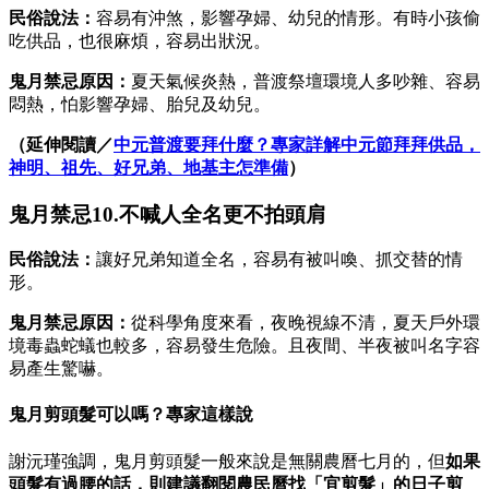
民俗說法：
容易有沖煞，影響孕婦、幼兒的情形。有時小孩偷
吃供品，也很麻煩，容易出狀況。
鬼月禁忌原因：
夏天氣候炎熱，普渡祭壇環境人多吵雜、容易
悶熱，怕影響孕婦、胎兒及幼兒。
（延伸閱讀／
中元普渡要拜什麼？專家詳解中元節拜拜供品，
神明、祖先、好兄弟、地基主怎準備
）
鬼月禁忌10.不喊人全名更不拍頭肩
民俗說法：
讓好兄弟知道全名，容易有被叫喚、抓交替的情
形。
鬼月禁忌原因：
從科學角度來看，夜晚視線不清，夏天戶外環
境毒蟲蛇蟻也較多，容易發生危險。且夜間、半夜被叫名字容
易產生驚嚇。
鬼月剪頭髮可以嗎？專家這樣說
謝沅瑾強調，鬼月剪頭髮一般來說是無關農曆七月的，但
如果
頭髮有過腰的話，則建議翻閱農民曆找「宜剪髮」的日子剪