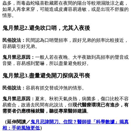
蟲多，而毒蟲蛇蟻喜歡藏匿在夜間的陽台等較潮濕陰涼之處，
如果人再拿來穿，可能造成皮膚容易過敏，或是出現不舒服的
情形。
鬼月禁忌2.避免吹口哨，尤其入夜後
民俗說法：
民間認為口哨聲頻率，跟好兄弟的頻率比較接近，
容易吸引好兄弟。
鬼月禁忌原因：
一般人若在夜晚、大半夜聽到高頻率的聲音或
音樂，容易感到驚嚇，所以盡量避免較好。
鬼月禁忌3.盡量避免開刀探病及弔喪
民俗說法：
容易有抓交替或沖煞的情形。
鬼月禁忌原因：
夏末、秋初天氣炎熱，病菌多，傷口比較不容
易癒合，故過去民間有此說法，但
現代醫療環境已有進步，有
需要者仍應積極就醫，聽從專業醫師建議
。
（延伸閱讀／
鬼月忌諱開刀、住院？醫師提「科學數據」揭真
相：手術風險更低
）