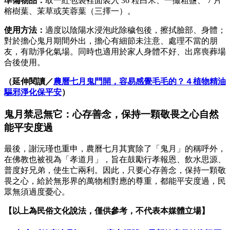
準備物品：
取一紅包袋裡面裝入 36 粒白米、一撮粗鹽、 7 片
榕樹葉、茉草或芙蓉葉（三擇一）。
使用方法：
適度以陰陽水浸泡此除穢包後，擦拭臉部、身體；
對於擔心鬼月期間外出，擔心有細節未注意、處理不當的朋
友，有助淨化氣場。同時也適用於家人身體不好、出席喪葬場
合後使用。
（延伸閱讀／
農曆七月鬼門開，容易感覺毛毛的？４植物精油
驅邪淨化保平安
）
鬼月禁忌無它：心存善念，保持一顆敬畏之心自然
能平安度過
最後，謝沅瑾也重申，農曆七月其實除了「鬼月」的稱呼外，
在佛教也被視為「孝道月」，旨在鼓勵行孝報恩、飲水思源、
普度好兄弟，使生亡兩利。因此，只要心存善念，保持一顆敬
畏之心，給於無形界的萬物相對應的尊重，都能平安度過，民
眾無須過度憂心。
【以上為民俗文化說法，僅供參考，不代表本媒體立場】