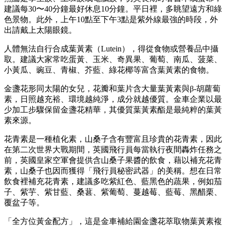
建議每30〜40分鐘最好休息10分鐘。平日裡，多眺望遠方和綠
色景物。此外，上午10點至下午3點是紫外線最強的時段，外
出請戴上太陽眼鏡。
人體無法自行合成葉黃素（Lutein），得從食物或營養品中攝
取。建議大家常吃蛋黃、玉米、奇異果、葡萄、南瓜、菠菜、
小黃瓜、豌豆、青椒、芥藍、綠花椰等富含葉黃素的食物。
金盞花形同太陽的女兒，花瓣和葉片含大量葉黃素與β-胡蘿蔔
素，日照越充裕、環境越純淨，成分就越優質。金車企業以最
少加工步驟保留金盞花精華，其優質葉黃素酯是最純粹的葉黃
素來源。
花青素是一種植化素，山桑子含有豐富且珍貴的花青素，因此
在第二次世界大戰期間，英國飛行員每當執行夜間轟炸任務之
前，英國皇家空軍會提供含山桑子果醬的飲食，藉以補充花青
素，山桑子也因而獲得「飛行員秘密武器」的美稱。想在日常
飲食裡補充花青素，建議多吃紫紅色、藍黑色的蔬果，例如茄
子、紫芋、紫甘藍、桑葚、紫葡萄、蔓越莓、藍莓、黑醋栗、
覆盆子等。
「全方位黃金配方」，這是金車補給園金盞花萃取物葉黃素複