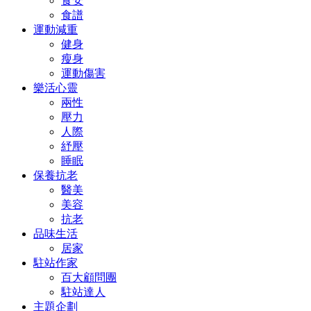
食安
食譜
運動減重
健身
瘦身
運動傷害
樂活心靈
兩性
壓力
人際
紓壓
睡眠
保養抗老
醫美
美容
抗老
品味生活
居家
駐站作家
百大顧問團
駐站達人
主題企劃