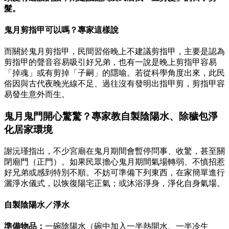
髮。
鬼月剪指甲可以嗎？專家這樣說
而關於鬼月剪指甲，民間習俗晚上不建議剪指甲，主要是認為
剪指甲的聲音容易吸引好兄弟，也有一說是晚上剪指甲容易
「掉魂」或有剪掉「子嗣」的隱喻。若從科學角度出來，此民
俗因與古代夜晚光線不足、過往沒有發明出指甲剪，剪指甲容
易發生意外而生。
鬼月鬼門開心驚驚？專家教自製陰陽水、除穢包淨
化居家環境
謝沅瑾指出，不少宮廟在鬼月期間會暫停問事、收驚，甚至關
閉廟門（正門）。如果民眾擔心鬼月期間氣場轉弱、不慎招惹
好兄弟或感到特別不順。不妨可準備下列東西，在家簡單進行
灑淨水儀式，以恢復陽宅正氣；或沐浴淨身，淨化自身氣場。
自製陰陽水／淨水
準備物品：
一碗陰陽水（碗中加入一半熱開水、一半冷生