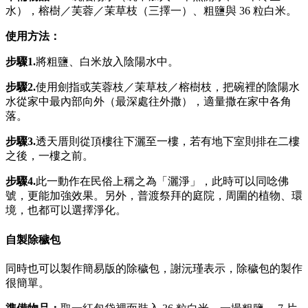
水），榕樹／芙蓉／茉草枝（三擇一）、粗鹽與 36 粒白米。
使用方法：
步驟1.
將粗鹽、白米放入陰陽水中。
步驟2.
使用劍指或芙蓉枝／茉草枝／榕樹枝，把碗裡的陰陽水
水從家中最內部向外（最深處往外撒），適量撒在家中各角
落。
步驟3.
透天厝則從頂樓往下灑至一樓，若有地下室則排在二樓
之後，一樓之前。
步驟
4.
此一動作在民俗上稱之為「灑淨」，此時可以同唸佛
號，更能加強效果。另外，普渡祭拜的庭院，周圍的植物、環
境，也都可以選擇淨化。
自製除穢包
同時也可以製作簡易版的除穢包，謝沅瑾表示，除穢包的製作
很簡單。