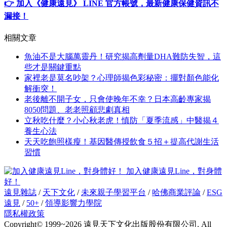
👉 加入《健康遠見》 LINE 官方帳號，最新健康保健資訊不
漏接！
相關文章
魚油不是大腦萬靈丹！研究揭高劑量DHA難防失智，這
些才是關鍵重點
家裡老是莫名吵架？心理師揭色彩秘密：擺對顏色能化
解衝突！
老後離不開子女，只會使晚年不幸？日本高齡專家揭
8050問題、老老照顧悲劇真相
立秋吃什麼？小心秋老虎！慎防「夏季流感」中醫揭４
養生心法
天天吃飽照樣瘦！基因醫傳授飲食５招＋提高代謝生活
習慣
加入健康遠見Line，對身體
好！
遠見雜誌
/
天下文化
/
未來親子學習平台
/
哈佛商業評論
/
ESG
遠見
/
50+
/
領導影響力學院
隱私權政策
Copyright© 1999~2026 遠見天下文化出版股份有限公司. All