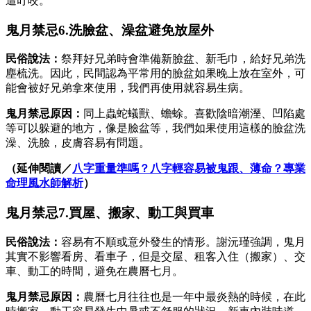
遭叮咬。
鬼月禁忌6.洗臉盆、澡盆避免放屋外
民俗說法：
祭拜好兄弟時會準備新臉盆、新毛巾，給好兄弟洗
塵梳洗。因此，民間認為平常用的臉盆如果晚上放在室外，可
能會被好兄弟拿來使用，我們再使用就容易生病。
鬼月禁忌原因：
同上蟲蛇蟻獸、蟾蜍。喜歡陰暗潮溼、凹陷處
等可以躲避的地方，像是臉盆等，我們如果使用這樣的臉盆洗
澡、洗臉，皮膚容易有問題。
（延伸閱讀／
八字重量準嗎？八字輕容易被鬼跟、薄命？專業
命理風水師解析
）
鬼月禁忌7.買屋、搬家、動工與買車
民俗說法：
容易有不順或意外發生的情形。謝沅瑾強調，鬼月
其實不影響看房、看車子，但是交屋、租客入住（搬家）、交
車、動工的時間，避免在農曆七月。
鬼月禁忌原因：
農曆七月往往也是一年中最炎熱的時候，在此