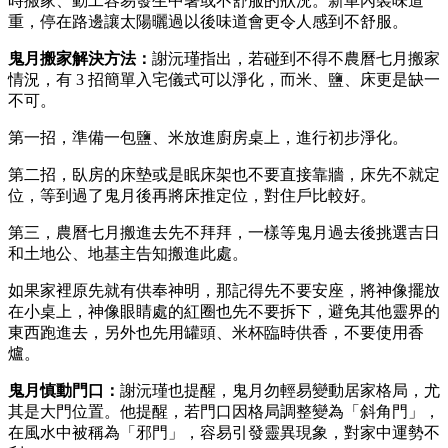
時搬家、動工容易發生中暑或不舒服的狀況。新車內裝味道
重，停在路邊讓太陽曬過以後味道會更令人感到不舒服。
鬼月搬家
解決方法：
謝沅瑾指出，若碰到不得不農曆七月搬家
情況，有 3 招簡單入宅儀式可以淨化，而米、鹽、床更是缺一
不可。
第一招，準備一包鹽、米放進廚房桌上，進行初步淨化。
第二招，臥房的床墊或是眠床架也不要直接靠牆，床先不就定
位，等到過了鬼月後再將床推定位，對住戶比較好。
第三，農曆七月搬進去先不拜拜，一樣等鬼月過去後挑選吉日
和土地公、地基主告知搬進此處。
如果家裡原先就有供奉神明，那記得先不要安座，將神像擺放
在小桌上，神像眼睛處的紅圈也先不要拆下，避免其他靈界的
東西跑進去，另外也先用罐頭、米杯臨時供香，不要使用香
爐。
鬼月慎動門口：
謝沅瑾也提醒，鬼月勿輕易變動居家格局，尤
其是大門位置。他提醒，若門口因格局調整變為「斜角門」，
在風水中被稱為「邪門」，容易引發靈異現象，對家中運勢不