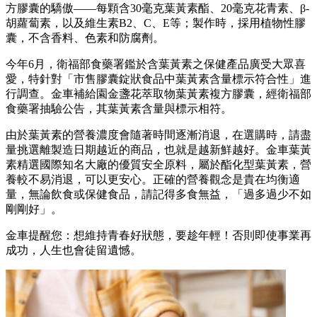
方膠囊的驕傲——每顆含30毫克葉黃素酯、20毫克花青素、β-
胡蘿蔔素，以及維生素B2、C、E等；製作時，採用植物性膠
囊，不含香料、色素和防腐劑。
今年6月，衛福部食藥署鑑於含葉黃素之保健產品廣受大眾喜
愛，特針對「市售膠囊錠狀食品中葉黃素含量標示符合性」進
行調查。金車補給園金盞花萃取物葉黃素複方膠囊，經衛福部
食藥署抽驗公告，其葉黃素含量與標示相符。
由於葉黃素的營養濃度會隨著時間逐漸消退，在選購時，請盡
量挑選離製造日期越近的商品，也就是越新鮮越好。金車葉黃
素精選國際知名大廠的優質安全原料，屬於酯化型葉黃素，營
養較不易消退，可以更安心。正確的營養觀念是貴在均衡適
量，無論飲食或保健食品，請記得多食無益，「過多過少不如
剛剛好」。
金車提醒您：想維持青春好狀態，要趁年輕！否則即使事業再
成功，人生也會徒留遺憾。