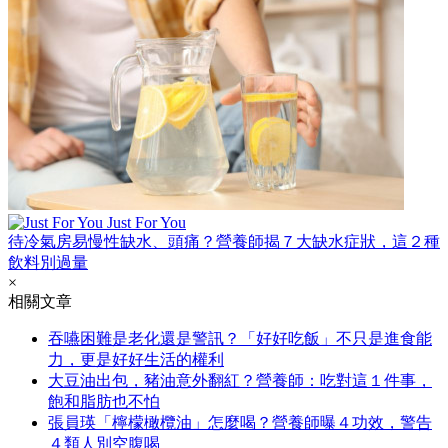
Just For You
待冷氣房易慢性缺水、頭痛？營養師揭７大缺水症狀，這２種
飲料別過量
×
相關文章
吞嚥困難是老化還是警訊？「好好吃飯」不只是進食能
力，更是好好生活的權利
大豆油出包，豬油意外翻紅？營養師：吃對這１件事，
飽和脂肪也不怕
張員瑛「檸檬橄欖油」怎麼喝？營養師曝４功效，警告
４類人別空腹喝