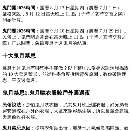
鬼門開2026時間：
國曆 8 月 13 日星期四（農曆 7 月 1 日）。
嚴格來說，8 月 12 日當天晚上 11 點（子時／亥時交替之際）
開始計算。
鬼門關2026時間：
國曆 9 月 10 日星期四（農曆 7 月 29 日）。
民俗上，鬼門關通常會在當天晚上 11 點（子時／亥時交替之
際）正式關閉，象徵農曆七月鬼月的結束。
十大鬼月禁忌
農曆七月鬼月有哪些事不能做？以下整理民俗專家謝沅瑾揭露
的 10 大鬼月禁忌，並從科學角度拆解背後原因，教你破除迷
思、平安過鬼月。
鬼月禁忌1.鬼月曬衣服晾戶外避過夜
民俗說法：
是怕鬼月洗衣服，尤其鬼月晚上曬衣服，好兄弟會
穿套過晾在戶外的衣服，人拿來穿容易生病，所以長輩會建議
天黑前收好衣服。
鬼月禁忌原因：
從科學角度出發，農曆七月氣候潮濕悶熱、蚊