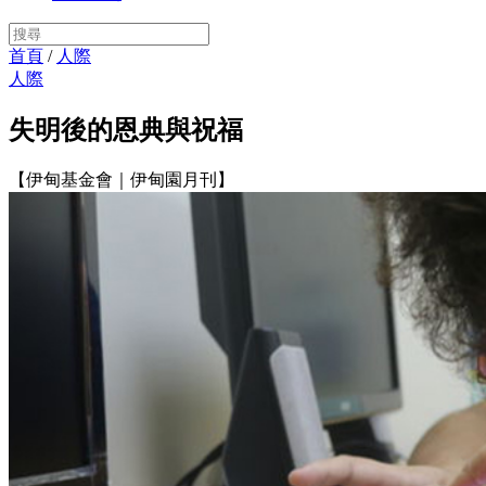
首頁
/
人際
人際
失明後的恩典與祝福
【伊甸基金會｜伊甸園月刊】