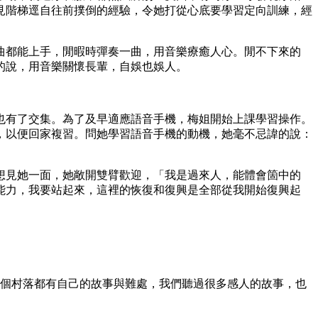
見階梯逕自往前撲倒的經驗，令她打從心底要學習定向訓練，經
曲都能上手，閒暇時彈奏一曲，用音樂療癒人心。閒不下來的
的說，用音樂關懷長輩，自娛也娛人。
也有了交集。為了及早適應語音手機，梅姐開始上課學習操作。
，以便回家複習。問她學習語音手機的動機，她毫不忌諱的說：
想見她一面，她敞開雙臂歡迎，「我是過來人，能體會箇中的
能力，我要站起來，這裡的恢復和復興是全部從我開始復興起
一個村落都有自己的故事與難處，我們聽過很多感人的故事，也