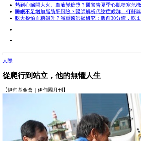
熱到心臟開大火、血液變糖漿？醫警告夏季心肌梗塞危機
睡眠不足增加脂肪肝風險？醫師解析代謝症候群、打鼾與
吃大餐怕血糖飆升？減重醫師揭研究：飯前30分鐘，吃
人際
從爬行到站立，他的無懼人生
【伊甸基金會｜伊甸園月刊】