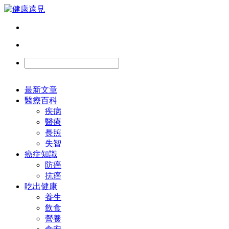
最新文章
醫療百科
疾病
醫療
長照
失智
癌症知識
防癌
抗癌
吃出健康
養生
飲食
營養