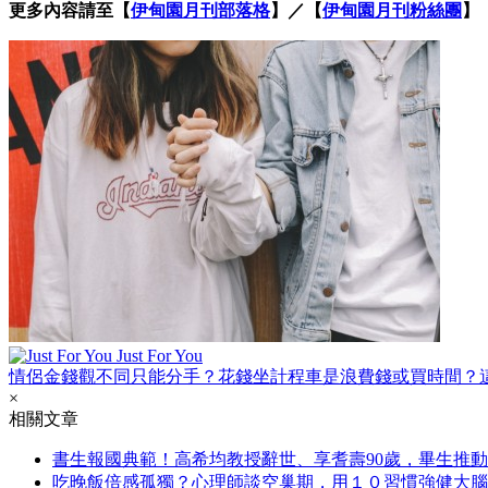
更多內容請至【
伊甸園月刊部落格
】／【
伊甸園月刊粉絲團
】
Just For You
情侶金錢觀不同只能分手？花錢坐計程車是浪費錢或買時間？
×
相關文章
書生報國典範！高希均教授辭世、享耆壽90歲，畢生推
吃晚飯倍感孤獨？心理師談空巢期，用１０習慣強健大腦