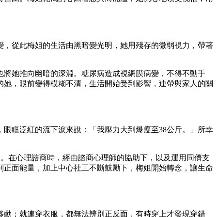
變，從此梅姐的生活由黑暗變光明，她用殘存的微弱視力，帶著
也將她推向幽暗的深淵。糖尿病造成視網膜病變，不得不動手
的她，眼前變得模糊不清，生活開始受到影響，連帶與家人的關
眼眶泛紅的流下淚來說：「我壓力大到爆瘦至38公斤。」所幸
建。在心理諮商時，經由諮商心理師的協助下，以及運用同儕支
到正面能量，加上中心社工不斷鼓勵下，梅姐開始轉念，讓生命
移動；就連穿衣服，都無法辨別正反面，有時穿上才發現穿錯