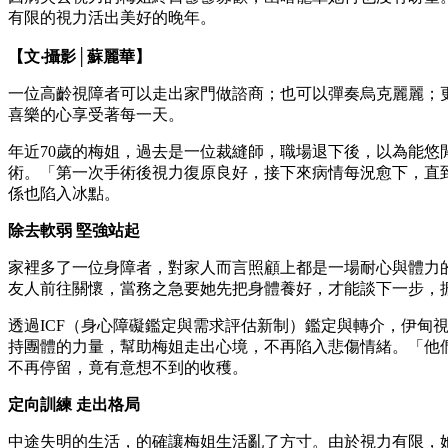
有限的視力活出美好的晚年。
【文‧攝影│蘇麗華】
一位高齡視障者可以走出家門做諮商；也可以彈奏烏克麗麗；
喜樂的心享受著每一天。
年近70歲的梅姐，過去是一位裁縫師，職場退下後，以為能
術。「第一次手術後視力復原良好，接下來病情每況愈下，直
係也陷入冰點。
除去軟弱 堅強站起
家裡多了一位身障者，對家人而言照顧上都是一場耐心與體力
友人前往關懷，當務之急要她先把身體養好，才能談下一步，
透過ICF（身心障礙鑑定與需求評估新制）鑑定與轉介，伊
持團體的力量，幫助梅姐走出心境，不再陷入悲傷情緒。「他
不再停留，竟有意想不到的收穫。
定向訓練 走出格局
中途失明的生活，的確讓梅姐生活亂了方寸。由於視力有限，