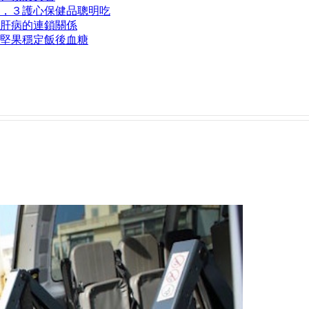
，３護心保健品聰明吃
肝病的連鎖關係
１堅果穩定飯後血糖