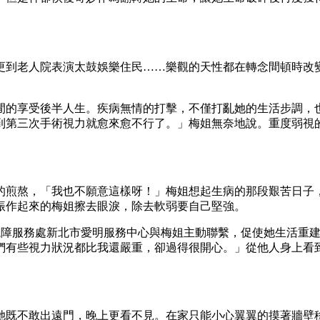
更到老人院表演太鼓娛樂住民……樂觀的天性都在轉念間頓時改
悠閒的享受後半人生。疾病無情的打擊，不僅打亂她的生活步調，
到第三次手術視力就愈來愈不行了。」梅姐無奈地說。重度弱視
的煎熬，「我也不願意這樣呀！」梅姐想起生病的那段艱苦日子，
振作起來的梅姐擦去眼淚，除去軟弱要自己堅強。
甸視障服務處新北市愛明服務中心與梅姐主動聯繫，促使她生活重
們有些視力狀況都比我還嚴重，卻過得很開心。」從他人身上看
她既不敢出遠門，晚上更看不見。在家只能小心翼翼的摸著牆壁