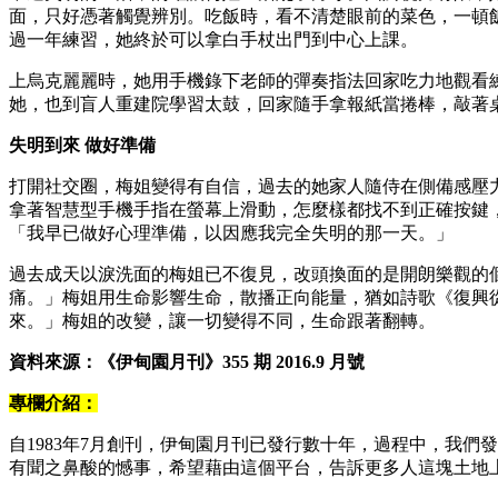
面，只好憑著觸覺辨別。吃飯時，看不清楚眼前的菜色，一頓
過一年練習，她終於可以拿白手杖出門到中心上課。
上烏克麗麗時，她用手機錄下老師的彈奏指法回家吃力地觀看
她，也到盲人重建院學習太鼓，回家隨手拿報紙當捲棒，敲著
失明到來 做好準備
打開社交圈，梅姐變得有自信，過去的她家人隨侍在側備感壓
拿著智慧型手機手指在螢幕上滑動，怎麼樣都找不到正確按鍵
「我早已做好心理準備，以因應我完全失明的那一天。」
過去成天以淚洗面的梅姐已不復見，改頭換面的是開朗樂觀的
痛。」梅姐用生命影響生命，散播正向能量，猶如詩歌《復興
來。」梅姐的改變，讓一切變得不同，生命跟著翻轉。
資料來源：《伊甸園月刊》355 期 2016.9 月號
專欄介紹：
自1983年7月創刊，伊甸園月刊已發行數十年，過程中，我
有聞之鼻酸的憾事，希望藉由這個平台，告訴更多人這塊土地