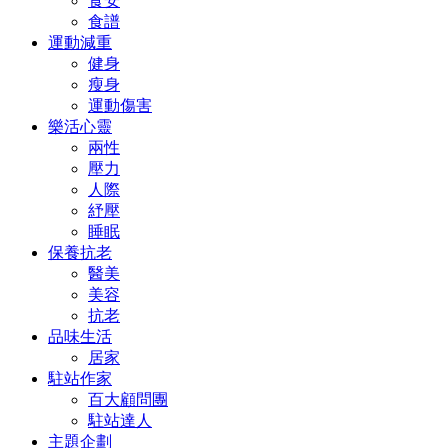
食安
食譜
運動減重
健身
瘦身
運動傷害
樂活心靈
兩性
壓力
人際
紓壓
睡眠
保養抗老
醫美
美容
抗老
品味生活
居家
駐站作家
百大顧問團
駐站達人
主題企劃