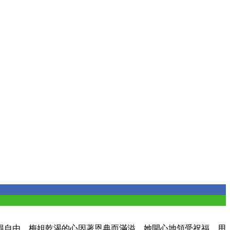
得自由。梅姐乾渴的心因著恩典而滿溢，她開心地領受祝福，用