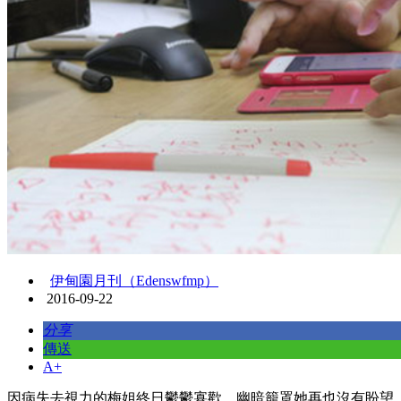
伊甸園月刊（Edenswfmp）
2016-09-22
分享
傳送
A+
因病失去視力的梅姐終日鬱鬱寡歡，幽暗籠罩她再也沒有盼望