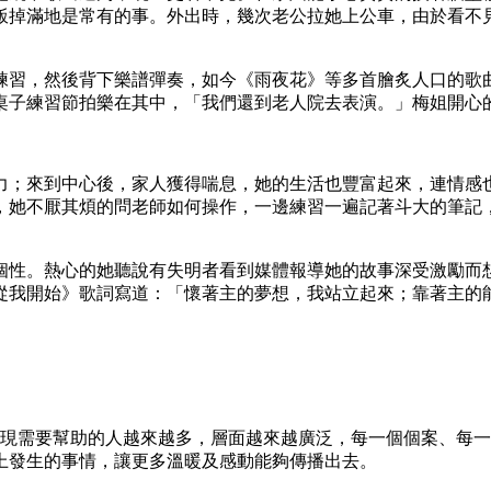
飯掉滿地是常有的事。外出時，幾次老公拉她上公車，由於看不
練習，然後背下樂譜彈奏，如今《雨夜花》等多首膾炙人口的歌
桌子練習節拍樂在其中，「我們還到老人院去表演。」梅姐開心
力；來到中心後，家人獲得喘息，她的生活也豐富起來，連情感
，她不厭其煩的問老師如何操作，一邊練習一遍記著斗大的筆記
個性。熱心的她聽說有失明者看到媒體報導她的故事深受激勵而
從我開始》歌詞寫道：「懷著主的夢想，我站立起來；靠著主的
們發現需要幫助的人越來越多，層面越來越廣泛，每一個個案、每
上發生的事情，讓更多溫暖及感動能夠傳播出去。