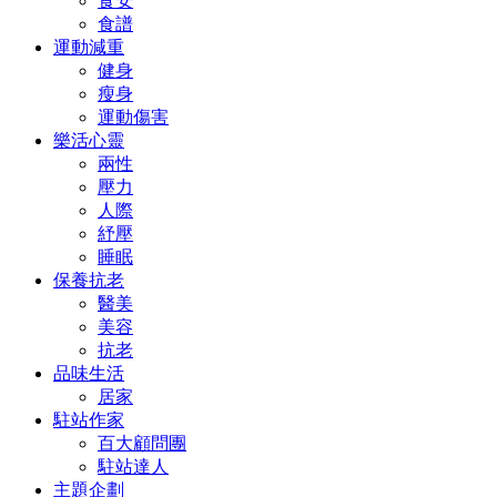
食安
食譜
運動減重
健身
瘦身
運動傷害
樂活心靈
兩性
壓力
人際
紓壓
睡眠
保養抗老
醫美
美容
抗老
品味生活
居家
駐站作家
百大顧問團
駐站達人
主題企劃