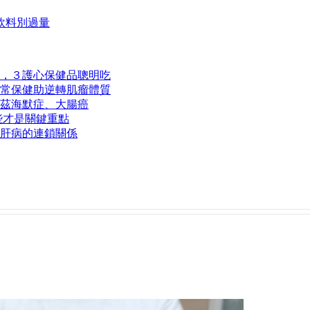
飲料別過量
，３護心保健品聰明吃
常保健助逆轉肌瘤體質
茲海默症、大腸癌
些才是關鍵重點
肝病的連鎖關係