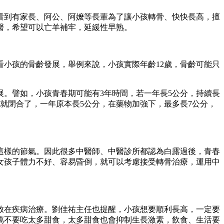
看到有家長、阿公、阿嬤等長輩為了讓小孩轉骨、快快長高，擅
醫，希望可以亡羊補牢，延緩性早熟。
小孩的骨齡發展，舉例來說，小孩實際年齡12歲，骨齡可能只
。譬如，小孩青春期可能有3年時間，若一年長5公分，持續長
就閉合了，一年原本長5公分，在藥物加強下，最多長7公分，
這樣的節氣。因此很多中醫師、中醫診所都認為白露過後，青春
女孩子體力不好、容易昏倒，就可以考慮接受轉骨治療，運用中
放在疾病治療。劉佳祐主任也提醒，小孩想要順利長高，一定要
千萬不要吃太多甜食，太多甜食也會抑制生長激素，飲食、生活要