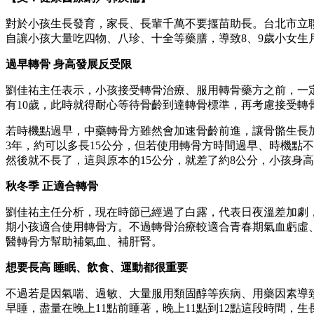
對於小孩生長發育，家長、長輩千萬不要揠苗助長。台北市立
自讓小孩大量吃四物、八珍、十全等藥膳，導致8、9歲小女
過早轉骨 身高發展反受限
劉佳祐主任表示，小孩接受轉骨治療、服用轉骨藥方之前，一
有10歲，此時就得耐心等待骨齡到達轉骨標準，再考慮接受轉
若時機點過早，中藥轉骨方雖然會加速骨齡前進，讓骨骼生長
3年，約可以多長15公分，但若使用轉骨方時間過早、時機點
然後就不長了，這與原本的15公分，就差了約8公分，小孩身
秋冬季 正適合轉骨
劉佳祐主任分析，現在時節已經過了白露，代表日夜溫差加劇
期小孩適合使用轉骨方。不過轉骨治療較適合青春期氣血虧虛
醫轉骨方幫助補氣血、補肝腎。
想要長高 睡眠、飲食、運動都很重要
不過若是因氣喘、過敏、大量服用類固醇等疾病、用藥因素導
早睡，盡量在晚上11點前睡著，晚上11點到12點這段時間