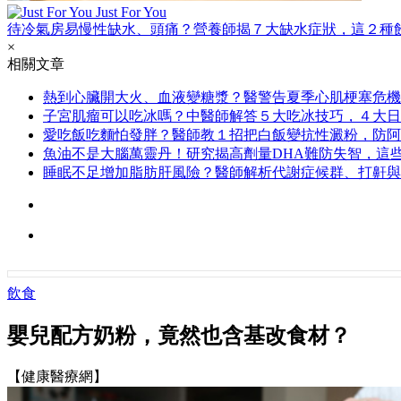
Just For You
待冷氣房易慢性缺水、頭痛？營養師揭７大缺水症狀，這２種
×
相關文章
熱到心臟開大火、血液變糖漿？醫警告夏季心肌梗塞危機
子宮肌瘤可以吃冰嗎？中醫師解答５大吃冰技巧，４大日
愛吃飯吃麵怕發胖？醫師教１招把白飯變抗性澱粉，防阿
魚油不是大腦萬靈丹！研究揭高劑量DHA難防失智，這
睡眠不足增加脂肪肝風險？醫師解析代謝症候群、打鼾與
飲食
嬰兒配方奶粉，竟然也含基改食材？
【健康醫療網】