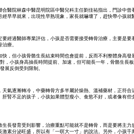
聯合醫院林森中醫昆明院區中醫兒科主任劉佳祐指出，門診中曾
生月經早早就來，出現性早熟現象，家長就嚇壞了，趕快帶小孩就
定要經過醫師專業評估，小孩是否需要接受轉骨治療，主要是要看
骨治療。
加快，但小孩骨骼生長結束時間也會提前，反而不利整體身高發展
不對，小孩身高抽長時間提前、加速，但可能長一年，骨骼生長板
高發展反倒受到限制。
，天氣逐漸轉冷，中藥轉骨方多半屬於燥熱、溫補藥材，正符合
、肝腎不足的孩子，小孩如果體型瘦小、食慾不好，或者像有些
致生長發育受到影響，治療重點可能就不是轉骨，而是要將主力
，生長激素分泌旺盛，所以有「一暝大一寸」的說法。另外，小孩