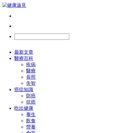
最新文章
醫療百科
疾病
醫療
長照
失智
癌症知識
防癌
抗癌
吃出健康
養生
飲食
營養