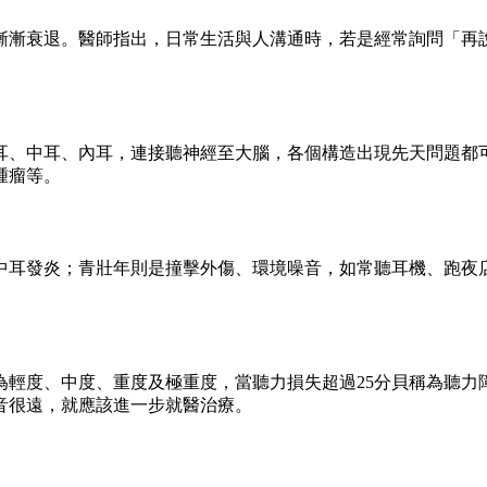
漸漸衰退。醫師指出，日常生活與人溝通時，若是經常詢問「再
耳、中耳、內耳，連接聽神經至大腦，各個構造出現先天問題都
腫瘤等。
中耳發炎；青壯年則是撞擊外傷、環境噪音，如常聽耳機、跑夜
為輕度、中度、重度及極重度，當聽力損失超過25分貝稱為聽力
音很遠，就應該進一步就醫治療。