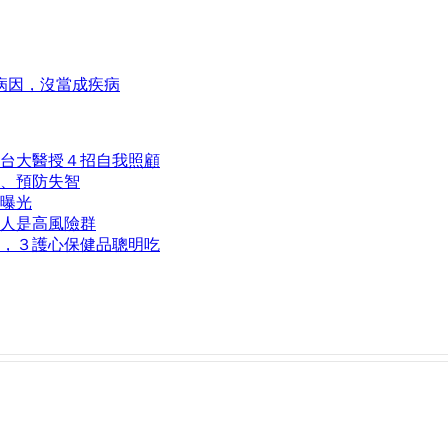
病因，沒當成疾病
台大醫授４招自我照顧
、預防失智
曝光
類人是高風險群
，３護心保健品聰明吃