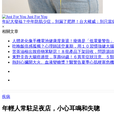
Just For You
年紀大發福？中年防肌少症，別漏了肥胖！台大權威：別只當
×
相關文章
人體老化像手機電池健康度衰退！痠痛是「低電量警告」
吃晚飯倍感孤獨？心理師談空巢期，用１０習慣強健大腦
苦茶油檢出致癌物苯駢芘！８批產品下架回收，問題源頭
東野圭吾大腸癌過世，享壽68歲！６異常症狀注意、５
熱到心臟開大火、血液變糖漿？醫警告夏季心肌梗塞危機
疾病
年輕人常駐足夜店，小心耳鳴和失聰