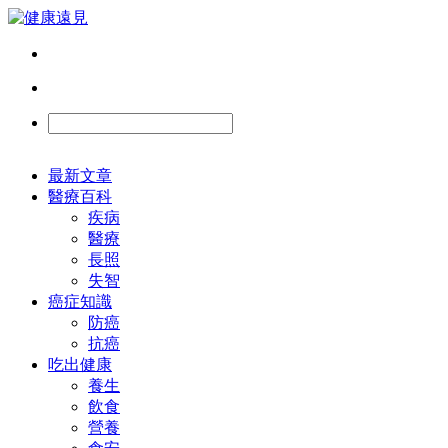
最新文章
醫療百科
疾病
醫療
長照
失智
癌症知識
防癌
抗癌
吃出健康
養生
飲食
營養