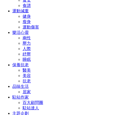
食安
食譜
運動減重
健身
瘦身
運動傷害
樂活心靈
兩性
壓力
人際
紓壓
睡眠
保養抗老
醫美
美容
抗老
品味生活
居家
駐站作家
百大顧問團
駐站達人
主題企劃