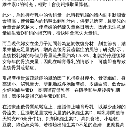
維生素D的補充，相對上會使鈣攝取量降低。
此外，為維持母乳中的含鈣量，此時授乳婦的體內副甲狀腺素
會增高，使骨骼內的鈣釋出到乳汁內，供嬰兒所需，且嬰兒的
食量會越來越大，使產婦的鈣流失量逐日增大。因此未注意足
量維生素D和鈣的補充時，很快即會流失大量鈣。
而且現代婦女在坐月子期間若為急於恢復身材，刻意節食，結
果未補充足量的鈣，增高產後骨質疏鬆症的風險；研究顯示，
產後授乳婦的每個月骨量流失量約為1.5-3%，相當於停經後婦
女每年的骨流失量，因此在哺育母乳的情形下，可能即會導致
產後骨質疏鬆症。
引起產後骨質疏鬆症的風險因子包括身材瘦小、骨架纖細、身
高矮小、泌乳量大、雙胞胎或多胞胎產婦、皮膚白皙、飲食缺
少鈣和維生素D、長期哺育母乳等，在懷孕和生產後授乳期
間，應多注意補充維生素D和鈣。
在治療產後骨質疏鬆症上，建議停止哺育母乳，以減少產婦的
骨流失，且攝取足量或較大量的鈣和維生素D，哺乳期間應每
天補充600毫升牛奶、鈣劑和維生素D、高鈣食物、小魚乾、
豆腐、綠色蔬菜等。
若檢驗出維生素D不足的產婦，更應提高