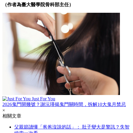
（作者為臺大醫學院骨科部主任）
Just For You
2026鬼門開幾號？謝沅瑾揭鬼門關時間，拆解10大鬼月禁忌
×
相關文章
父親節讀懂「爸爸沒說的話」： 肚子變大是警訊？失智