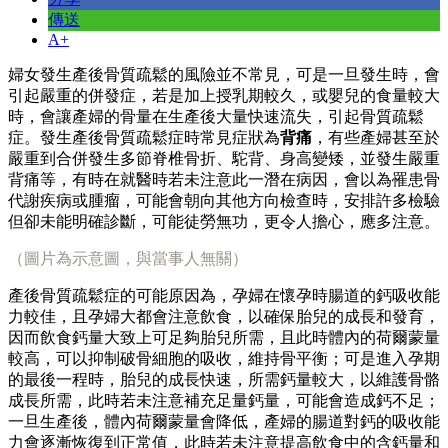
傳送
A+
婦女發生產後骨質疏鬆的風險並不常見，可是一旦發生時，會
引起嚴重的併發症，若是加上授乳期較久，或嬰兒的食量較大
時，會讓產婦的骨量在生產後大量快速流失，引起骨質疏鬆
症。發生產後骨質疏鬆症時常見症狀為
背痛
，有些產婦甚至於
嚴重到合併發生多節脊椎骨折、駝背、身高變矮，並發生嚴重
背痛等，有時在就醫時若未注意此一潛在病因，會以為罹患骨
代謝疾病或腫瘤，可能會朝向其他方向檢查時，安排許多檢驗
但卻未能明確診斷，可能徒勞無功，更令人擔心，應多注意。
（圖片為示意圖，與當事人無關）
產後骨質疏鬆症的可能原因為，孕婦在懷孕時腸道的鈣吸收能
力較佳，且孕婦大都會注意飲食，以確保胎兒的成長和發育，
因而飲食鈣量大致上可足夠胎兒所需，且此時體內的荷爾蒙量
較高，可以抑制破骨細胞的吸收，維持骨平衡；可是進入孕期
的最後一程時，胎兒的成長快速，所需鈣量較大，以維護骨骼
成長所需，此時若未注意補充足量鈣量，可能會造成鈣不足；
一旦生產後，體內荷爾蒙量會降低，產婦的腸道對鈣的吸收能
力會逐漸恢復到正常值，此時若未注意提高飲食中的含鈣量和