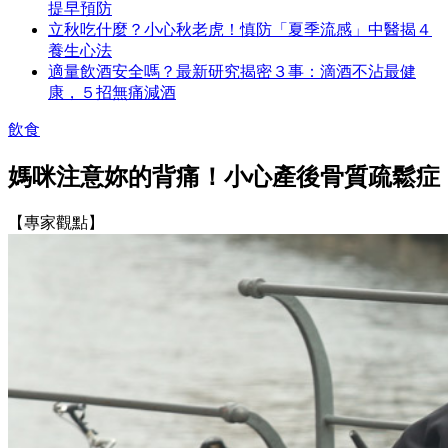
提早預防
立秋吃什麼？小心秋老虎！慎防「夏季流感」中醫揭４
養生心法
適量飲酒安全嗎？最新研究揭密３事：滴酒不沾最健
康，５招無痛減酒
飲食
媽咪注意妳的背痛！小心產後骨質疏鬆症
【專家觀點】