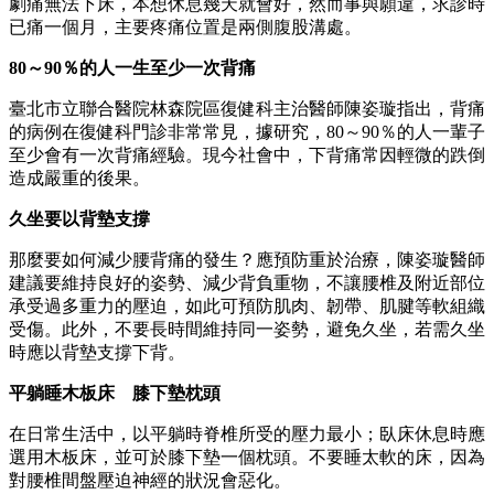
劇痛無法下床，本想休息幾天就會好，然而事與願違，求診時
已痛一個月，主要疼痛位置是兩側腹股溝處。
80
～90
％的人一生至少一次背痛
臺北市立聯合醫院林森院區復健科主治醫師陳姿璇指出，背痛
的病例在復健科門診非常常見，據研究，80～90％的人一輩子
至少會有一次背痛經驗。現今社會中，下背痛常因輕微的跌倒
造成嚴重的後果。
久坐要以背墊支撐
那麼要如何減少腰背痛的發生？應預防重於治療，陳姿璇醫師
建議要維持良好的姿勢、減少背負重物，不讓腰椎及附近部位
承受過多重力的壓迫，如此可預防肌肉、韌帶、肌腱等軟組織
受傷。此外，不要長時間維持同一姿勢，避免久坐，若需久坐
時應以背墊支撐下背。
平躺睡木板床 膝下墊枕頭
在日常生活中，以平躺時脊椎所受的壓力最小；臥床休息時應
選用木板床，並可於膝下墊一個枕頭。不要睡太軟的床，因為
對腰椎間盤壓迫神經的狀況會惡化。