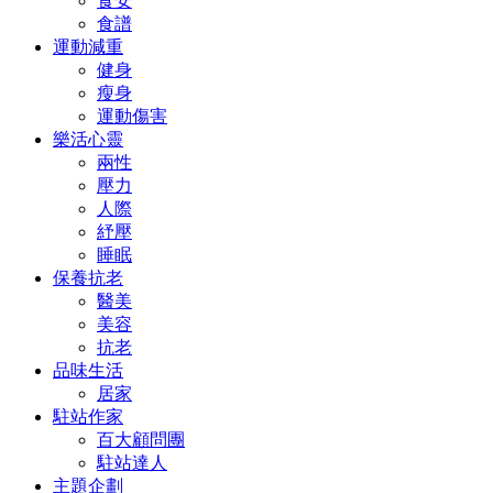
食安
食譜
運動減重
健身
瘦身
運動傷害
樂活心靈
兩性
壓力
人際
紓壓
睡眠
保養抗老
醫美
美容
抗老
品味生活
居家
駐站作家
百大顧問團
駐站達人
主題企劃