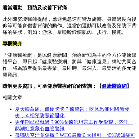
適當運動 預防及改善下背痛
此外陳姿璇醫師提醒，應避免急速前彎及旋轉、身體過度向後
仰等可能會傷害背部的動作。適當的運動可以改善及預防下背
痛的症狀，例如：游泳、舉啞呤鍛鍊肌肉、步行、慢跑。
專欄簡介
「健康醫療網」是以健康新聞、治療新知為主的全方位健康媒
體平台。即日起「健康醫療網」將與「健康遠見」網站共同合
作，將為讀者提供最專業、最即時、最深入、最樂活的多元健
康資訊。
瞭解更多資訊，可至健康醫療網官網查詢：【
健康醫療網
】
相關文章
夏天膝蓋痛、僵硬卡卡？醫警告：吃冰恐催化關節發
炎，４招預防關節退化
更年期忍忍就過？90%女醫師坦言工作受影響，盜汗、
熱潮紅竟藏心血管警訊
孤獨與空汙竟傷腦？WHO最新６大指引：45%認知症可