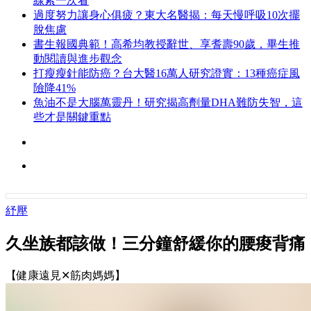
線索一次看
過度努力讓身心俱疲？東大名醫揭：每天慢呼吸10次擺
脫焦慮
書生報國典範！高希均教授辭世、享耆壽90歲，畢生推
動閱讀與進步觀念
打瘦瘦針能防癌？台大醫16萬人研究證實：13種癌症風
險降41%
魚油不是大腦萬靈丹！研究揭高劑量DHA難防失智，這
些才是關鍵重點
紓壓
久坐族都該做！三分鐘舒緩你的腰痠背痛
【健康遠見✕筋肉媽媽】