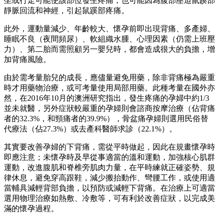
坐或行走可能使該部位發生疼痛，也可能因為腹部壓迫鼠蹊部
靜脈回流和神經，引起鼠蹊部疼痛。
此外，運動量減少、年齡較大、懷孕前即出現背痛、多產婦、
睡眠不良（夜間頻尿）、軟組織水腫、心理因素（仍需上班壓
力）、第二胎而需照顧另一嬰兒時，都會造成很大的負擔，增
加背痛風險。
由於需考量胎兒的成長，應儘量避免用藥，除非背痛極為嚴重
時才用藥物治療，或可考量使用局部用藥。此種考量在國外亦
然，在2016年10月的澳洲研究指出，發生疼痛的孕婦中約1/3
並未就醫，另外症狀較嚴重的孕婦則會諮商按摩治療（佔背痛
者的32.3%，和頸痛者的39.9%），骨盆痛孕婦則選用民俗替
代療法（佔27.3%）或去產科醫師求診（22.1%）。
其實要改善孕婦的下背痛，需從平時做起，因此在規畫懷孕時
即應注意；未懷孕時及早從事適當的溫和運動，加強核心肌群
運動，改進腹肌和脊椎旁肌肉力量，在平時練就正確姿勢、規
律休息，避免穿高跟鞋，減少搬抬動作、彎腰工作，或使用適
當輔具減輕背部負擔，以預防或減輕下背痛。在治療上可適當
選用物理治療如熱敷、冷敷等，可有利於改善症狀，以完成美
滿的懷孕過程。