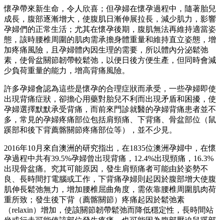
懷孕帶來新生命，令人欣喜；但孕婦在懷孕過程中，隨著胎兒
成長，腹部逐漸增大，使腹肌日漸伸展拉長，減少肌力，影響
孕婦們的正常生活；尤其在懷孕後期，腹肌無法再維持適當姿
態，該時腰椎周圍的肌肉需承擔身體重量和維持直立姿態，增
加疼痛風險，且孕婦體內因生理的需要，所以體內分泌鬆弛
素，使骨盆關節韌帶較鬆弛，以便日後方便生產，但同時會減
少負荷重量的能力，增高背痛風險。
許多孕婦會認為這些是懷孕的合理症狀而承受，一些孕婦即使
出現背痛症狀，卻擔心用藥對胎兒不利而出現矛盾和困擾，使
孕婦選擇默默承受背痛，而前來門診就醫的孕婦背痛患者並不
多，常見的孕婦疼痛部位包括肩頸痛、下背痛、骨盆部位（鼠
蹊部和後下背薦髂關節疼痛部位等），並不少見。
2016年10月來自澳洲的研究指出，在1835位澳洲孕婦中，在懷
孕過程中共有39.5%孕婦曾出現背痛，12.4%出現頸痛，16.3%
出現骨盆痛。究其可能原因，發生肩頸痛者可能由於姿勢不
良、長時間打電腦或工作，下背痛孕婦則起因於腹部增大使腹
肌伸長鬆弛無力，增加腰椎屈曲角度，需依靠腰椎周圍肌肉荷
重所致；發生後下背（薦髂關節）疼痛起因於鬆弛素
（relaxin）增加，使該關節韌帶鬆弛而降低穩定性，長時間站