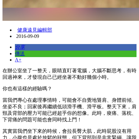
健康遠見編輯部
2016-09-09
分享
傳送
A+
在辦公室坐了一整天，眼睛直盯著電腦，大腦不斷思考，有時
回過神來，才發現自己已經坐著不動好幾個小時。
你也有這樣的經驗嗎？
當我們專心在處理事情時，可能會不自覺地聳肩、身體前傾、
坐姿不良；回家後再繼續低頭滑手機、滑平板。整天下來，肩
頸及背部的壓力可能已經超乎你的想像。此時，痠痛、落枕、
下背痛的問題可能也會同時找上門！
其實當我們坐下來的時候，會拉長臀大肌，此時屁股沒有用
力，小腹也是處於放鬆的狀態，但下背部則是非常緊繃。讓我