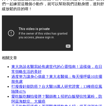
們一起練習這幾個小動作，就可以幫助我們活動身體，達到舒
緩放鬆的目的唷！
相關文章
東大急診名醫寫給焦慮世代的心靈指南！這樣做，在日
常領略生活的美好
過度努力讓身心俱疲？東大名醫揭：每天慢呼吸10次擺
脫焦慮
打瘦瘦針能防癌？台大醫16萬人研究證實：13種癌症風
險降41%
愛吃飯吃麵怕發胖？醫師教１招把白飯變抗性澱粉，防
阿茲海默症、大腸癌