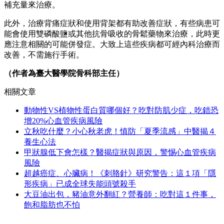
補充量來治療。
此外，治療背痛症狀和使用背架都有助改善症狀，有些病患可
能會使用雙磷酸鹽或其他抗骨吸收的骨鬆藥物來治療，此時更
應注意相關的可能併發症。大致上這些疾病都可經內科治療而
改善，不需施行手術。
（作者為臺大醫學院骨科部主任）
相關文章
動物性VS植物性蛋白質哪個好？吃對防肌少症，吃錯恐
增20%心血管疾病風險
立秋吃什麼？小心秋老虎！慎防「夏季流感」中醫揭４
養生心法
甲狀腺低下會怎樣？醫揭症狀與原因，警惕心血管疾病
風險
超越癌症、心臟病！《刺胳針》研究警告：這１項「隱
形疾病」已成全球失能頭號殺手
大豆油出包，豬油意外翻紅？營養師：吃對這１件事，
飽和脂肪也不怕