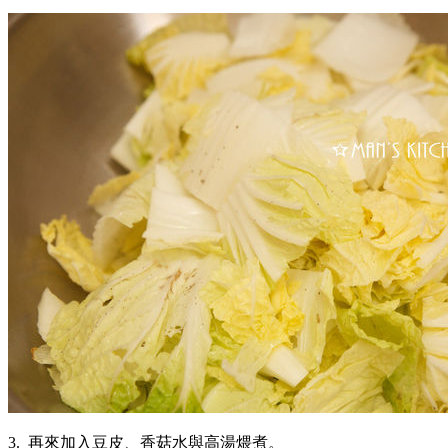
3. 再來加入豆皮、香菇水與高湯煨煮。