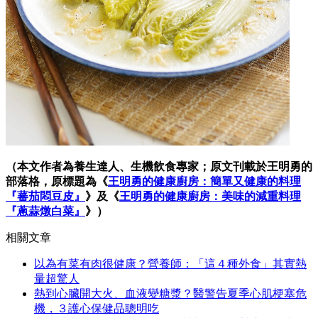
（本文作者為養生達人、生機飲食專家；原文刊載於王明勇的
部落格，原標題為《
王明勇的健康廚房：簡單又健康的料理
『蕃茄悶豆皮』
》及《
王明勇的健康廚房：美味的減重料理
『蔥蒜燉白菜』
》）
相關文章
以為有菜有肉很健康？營養師：「這４種外食」其實熱
量超驚人
熱到心臟開大火、血液變糖漿？醫警告夏季心肌梗塞危
機，３護心保健品聰明吃