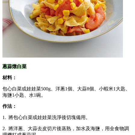
蔥蒜燉白菜
材料：
包心白菜或娃娃菜500g、洋蔥1個、大蒜8個、小蝦米1大匙、
海鹽1小匙、水1碗。
作法：
1. 將包心白菜或娃娃菜洗淨後切塊備用。
2. 將洋蔥、大蒜去皮切片後蒸熟，加水及海鹽，用全食物調
理機打成蔥蒜泥。