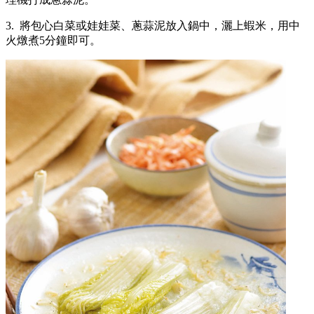
3. 將包心白菜或娃娃菜、蔥蒜泥放入鍋中，灑上蝦米，用中
火燉煮5分鐘即可。