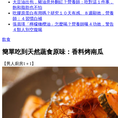
大豆油出包，豬油意外翻紅？營養師：吃對這１件事，
飽和脂肪也不怕
吃膠原蛋白有用嗎？研究１０天有感、８週顯效，營養
師：４習慣白補
張員瑛「檸檬橄欖油」怎麼喝？營養師曝４功效，警告
４類人別空腹喝
飲食
簡單吃到天然蔬食原味：香料烤南瓜
【男人廚房1＋1】