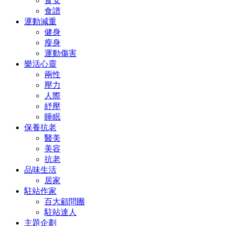
食安
食譜
運動減重
健身
瘦身
運動傷害
樂活心靈
兩性
壓力
人際
紓壓
睡眠
保養抗老
醫美
美容
抗老
品味生活
居家
駐站作家
百大顧問團
駐站達人
主題企劃