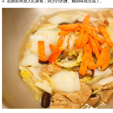
4. 起鍋前再放入紅蘿蔔，與少許的鹽、糖調味就完成了。