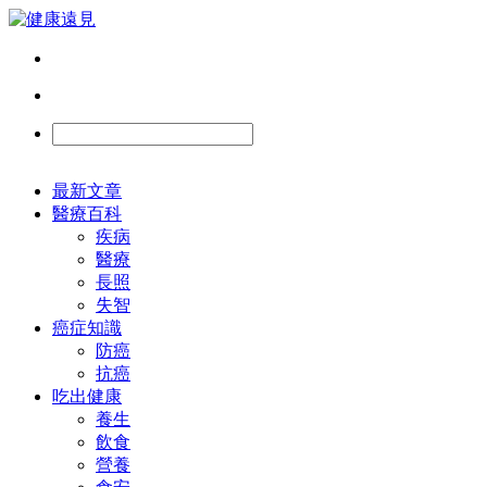
最新文章
醫療百科
疾病
醫療
長照
失智
癌症知識
防癌
抗癌
吃出健康
養生
飲食
營養