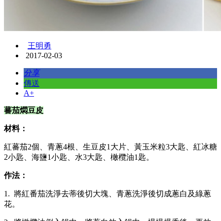
王明勇
2017-02-03
分享
傳送
A+
蕃茄燜豆皮
材料：
紅蕃茄2個、青蔥4根、生豆皮1大片、黃玉米粒3大匙、紅冰糖
2小匙、海鹽1小匙、水3大匙、橄欖油1匙。
作法：
1. 將紅番茄洗淨去蒂後切大塊、青蔥洗淨後切成蔥白及綠蔥
花。