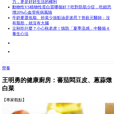
力，更是好好生活的權利
動物性VS植物性蛋白質哪個好？吃對防肌少症，吃錯恐
增20%心血管疾病風險
牛奶要選低脂、炒菜少放點油是迷思？曾嶔元醫師：沒
有脂肪，就沒有大腦
立秋吃什麼？小心秋老虎！慎防「夏季流感」中醫揭４
養生心法
營養
王明勇的健康廚房：蕃茄悶豆皮、蔥蒜燉
白菜
【專家觀點】