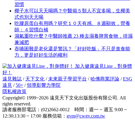
習慣
椰子水可以天天喝嗎？中醫揭５類人不宜多喝，生椰美
式也別天天喝
吃膠原蛋白有用嗎？研究１０天有感、８週顯效，營養
師：４習慣白補
濕氣重吃什麼？中醫師推薦 23 種去濕養脾胃食物，排濕
兼減肥
吞嚥困難是老化還是警訊？「好好吃飯」不只是進食能
力，更是好好生活的權利
加入健康遠見Line，對身體
好！
遠見雜誌
/
天下文化
/
未來親子學習平台
/
哈佛商業評論
/
ESG
遠見
/
50+
/
領導影響力學院
隱私權政策
Copyright© 1999~2026 遠見天下文化出版股份有限公司. All
rights reserved.
讀者服務部電話：(02)2662-0012 時間：週一 ~ 週五 9:00 ~
12:30;13:30 ~ 17:00 服務信箱：
gvm@cwgv.com.tw