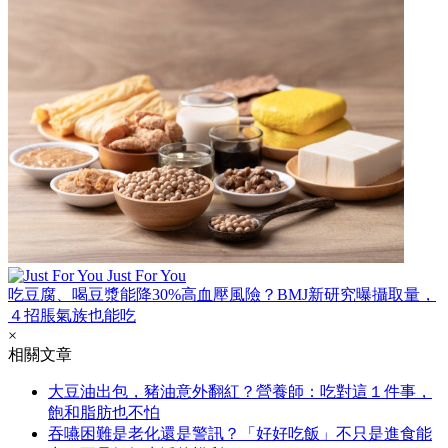
Just For You
吃豆腐、喝豆漿能降30%高血壓風險？BMJ新研究曝攝取量，
４招脹氣族也能吃
×
相關文章
大豆油出包，豬油意外翻紅？營養師：吃對這１件事，
飽和脂肪也不怕
吞嚥困難是老化還是警訊？「好好吃飯」不只是進食能