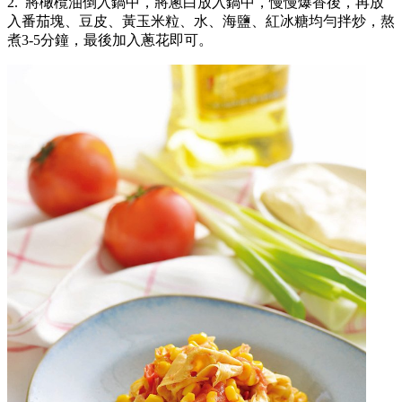
2. 將橄欖油倒入鍋中，將蔥白放入鍋中，慢慢爆香後，再放
入番茄塊、豆皮、黃玉米粒、水、海鹽、紅冰糖均勻拌炒，熬
煮3-5分鐘，最後加入蔥花即可。