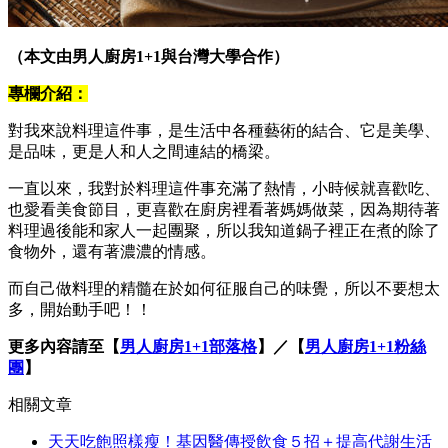
（本文由男人廚房1+1與台灣大學合作）
專欄介紹：
對我來說料理這件事，是生活中各種藝術的結合、它是美學、
是品味，更是人和人之間連結的橋梁。
一直以來，我對於料理這件事充滿了熱情，小時候就喜歡吃、
也愛看美食節目，更喜歡在廚房裡看著媽媽做菜，因為期待著
料理過後能和家人一起團聚，所以我知道鍋子裡正在煮的除了
食物外，還有著濃濃的情感。
而自己做料理的精髓在於如何征服自己的味覺，所以不要想太
多，開始動手吧！！
更多內容請至【
男人廚房1+1部落格
】／【
男人廚房1+1粉絲
團
】
相關文章
天天吃飽照樣瘦！基因醫傳授飲食５招＋提高代謝生活