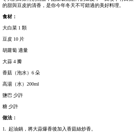
的甜與豆皮的清香，是你今年冬天不可錯過的美好料理。
食材：
大白菜 1 顆
豆皮 10 片
胡蘿蔔 適量
大蒜 4 瓣
香菇（泡水）6 朵
高湯（水）200ml
鹽巴 少許
糖 少許
做法：
1. 起油鍋，將大蒜爆香後加入香菇絲炒香。