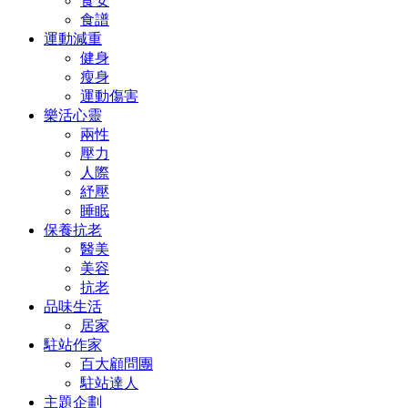
食安
食譜
運動減重
健身
瘦身
運動傷害
樂活心靈
兩性
壓力
人際
紓壓
睡眠
保養抗老
醫美
美容
抗老
品味生活
居家
駐站作家
百大顧問團
駐站達人
主題企劃