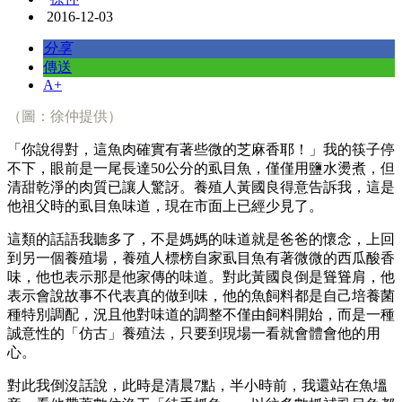
2016-12-03
分享
傳送
A+
（圖：徐仲提供）
「你說得對，這魚肉確實有著些微的芝麻香耶！」我的筷子停
不下，眼前是一尾長達50公分的虱目魚，僅僅用鹽水燙煮，但
清甜乾淨的肉質已讓人驚訝。養殖人黃國良得意告訴我，這是
他祖父時的虱目魚味道，現在市面上已經少見了。
這類的話語我聽多了，不是媽媽的味道就是爸爸的懷念，上回
到另一個養殖場，養殖人標榜自家虱目魚有著微微的西瓜酸香
味，他也表示那是他家傳的味道。對此黃國良倒是聳聳肩，他
表示會說故事不代表真的做到味，他的魚飼料都是自己培養菌
種特別調配，況且他對味道的調整不僅由飼料開始，而是一種
誠意性的「仿古」養殖法，只要到現場一看就會體會他的用
心。
對此我倒沒話說，此時是清晨7點，半小時前，我還站在魚塭