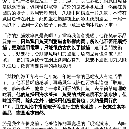
旁，看他帶著數位漁工「徒手抓魚」。以往多數抓補虱目魚都
是以網撈捕，偶爾輔以電擊，講究的是效率和速度，然而在黃
國良的場子，四周安靜無比，魚塭中間橫過一片魚網，不時有
虱目魚卡在網上，此刻坐在塑膠筏上的漁工便划過去，一尾一
尾抓下，放到一旁的籃子，再集中放進放滿冰塊的水車中。
「你的抓捕效率真是高啊！」當時我善意提醒，他微笑表示品
質第一，
因為虱目魚受到驚嚇會影響肉質，所以他不要用網撈
捕，更別提用電擊，只能很仿古的以手抓捕
，這可是門技術
活，手勁要巧，否則抓魚時用力過度，魚肉品質也會被「壓
壞」，更別提魚被卡在網上會劇烈掙扎，想要不過度用力又能
抓住魚，確實需要長年的經驗累積。
「我找的漁工都有一定年紀，年輕一輩的已經沒人有這巧手
了。」他不勝唏噓感嘆，再過幾年或許也要放棄這種「取魚」
法，聊著聊著，他拿了一條剛到手的虱目魚，表示簡單處理吃
吃看。
他的魚採用海水養殖，魚兒的成長速度不如淡水快，但
味道不同。除此之外，他採用低密度養殖，大約是同行的
1/10
，且在魚池中搭配蝦子等進行生態養殖法，不投抗生素等
藥品，盡量追求自然。
於是我坐在餐桌前，吃著這條簡單處理的「現流滋味」，肉味