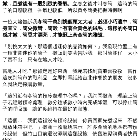
嫩，且煮後有一股別緻的香氣。
立春之後才叫春筍，這時的筍
子的口感較粗，香氣也較低，所以買冬筍要把握時機啊！
一位大嬸告訴我
冬筍千萬別挑個頭太大者，必須小巧適中，筍
身直立，筍尖微彎，筍殼上有著金黃色的絨毛，這樣的冬筍口
感才嫩，筍香才漂亮，才能冠上黃金筍的雅號。
「別挑太大的？那這個超迷你的品質如何？」我發現竹盤上有
一種非常迷你的筍子，攤販則笑著告訴我，那叫筍胗仔，太小
了賣不出，只有在地人才吃。
當地人才吃？那肯定是好東西，我宛若找到寶般喜孜孜，當作
這次到筍市的戰利品，立即打電話給台北作餐飲的朋友，沒多
久就決定採購數量。
「這附近有冬筍的預冷處理中心嗎？」我詢問攤商，理論上筍
子若經過預冷處理，數分鐘或數小時內完成降溫，可以停止筍
子的呼吸熱，讓鮮度維持在最好的狀態。
「這個…，我們這裡沒有預冷設備，你買回家先煮起來，不然
就放冰箱中吧！」攤商一臉尷尬表示，許多產筍的地區都有預
冷設備，但竹山目前還沒添購這類設施，依舊鼓勵消費者快買