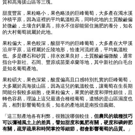
質和高海拔山區等三塊。
甜度豐富，果粒略小，果色略淡的巨峰葡萄，大多產在濁水溪
沖積平原，因為這裡的平均氣溫較高，同時此地的土質酸鹼偏
於微鹼，土壤含鈣量高，排水不佳卻能留住施肥的養分，知名
的大村葡萄就屬於此地。
果粒偏大，果色較深，酸甜平均的巨峰葡萄，大多產在大甲溪
沿岸平原，這裡屬於丘陵地形，恰逢河流經過，平均氣溫較
低。多是礫石和砂質，排水效果良好，土質酸鹼偏微酸，通常
指台中新社、石岡、豐原或苗栗卓蘭等地，其中新社的白毛台
是知名葡萄產地。
果粒碩大，果色深紫，酸度偏高且口感特別扎實的巨峰葡萄，
大多屬於高海拔山區，因為這兒的氣溫較低，讓葡萄在生長期
間能分裂較多細胞，使果粒偏大，果實的硬度和彈性頗佳，且
轉色容易，理論上這兒最適合種植葡萄，遺憾的是山區濕度也
高，相對影響葡萄生長，知名的產地就是南投信義鄉。
「這三類產地各有利弊，很難說哪個較佳，
但農民的栽種技巧
可以彌補風土上的差異，譬如甜度和氮肥有關，硬度和磷鉀肥
有關，疏芽疏果和時間掌控等細節，都會影響葡萄的品質。
」