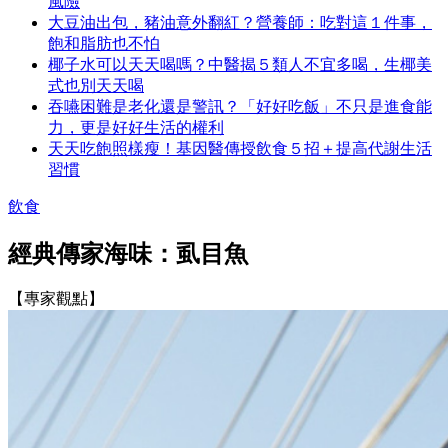
風險
大豆油出包，豬油意外翻紅？營養師：吃對這１件事，
飽和脂肪也不怕
椰子水可以天天喝嗎？中醫揭５類人不宜多喝，生椰美
式也別天天喝
吞嚥困難是老化還是警訊？「好好吃飯」不只是進食能
力，更是好好生活的權利
天天吃飽照樣瘦！基因醫傳授飲食５招＋提高代謝生活
習慣
飲食
經典傳家海味：虱目魚
【專家觀點】