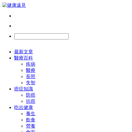
最新文章
醫療百科
疾病
醫療
長照
失智
癌症知識
防癌
抗癌
吃出健康
養生
飲食
營養