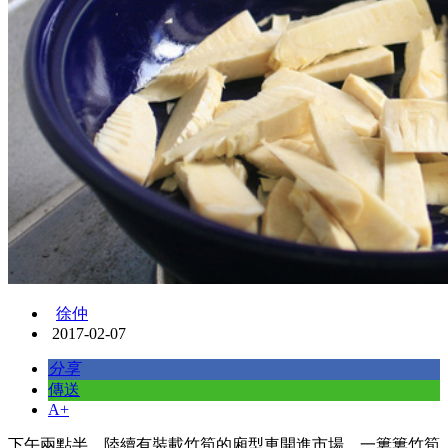
徐仲
2017-02-07
分享
傳送
A+
下午兩點半，陸續有裝載竹筍的廂型車開進市場，一簍簍竹筍