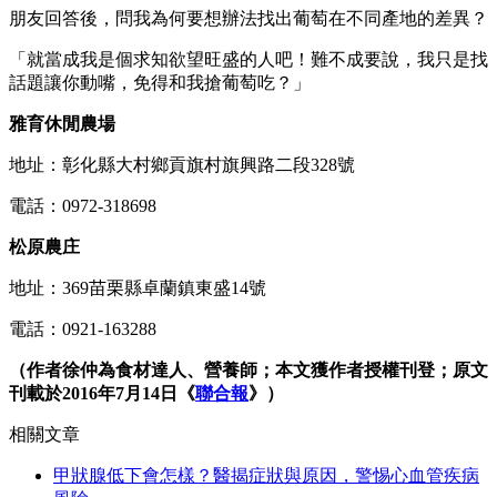
朋友回答後，問我為何要想辦法找出葡萄在不同產地的差異？
「就當成我是個求知欲望旺盛的人吧！難不成要說，我只是找
話題讓你動嘴，免得和我搶葡萄吃？」
雅育休閒農場
地址：彰化縣大村鄉貢旗村旗興路二段328號
電話：0972-318698
松原農庄
地址：369苗栗縣卓蘭鎮東盛14號
電話：0921-163288
（作者徐仲為食材達人、營養師；本文獲作者授權刊登；原文
刊載於2016年7月14日《
聯合報
》）
相關文章
甲狀腺低下會怎樣？醫揭症狀與原因，警惕心血管疾病