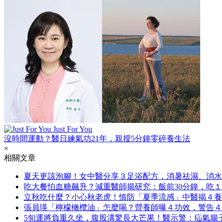
Just For You
沒時間運動？醫日練氣功21年，親授5分鐘零碎養生法
×
相關文章
夏天更該泡腳！女中醫分享３足浴配方，消暑祛濕、消水
吃大餐怕血糖飆升？減重醫師揭研究：飯前30分鐘，吃
立秋吃什麼？小心秋老虎！慎防「夏季流感」中醫揭４養
張員瑛「檸檬橄欖油」怎麼喝？營養師曝４功效，警告４
5旬運將負重久坐，腹股溝驚長大芒果！醫示警：疝氣腸