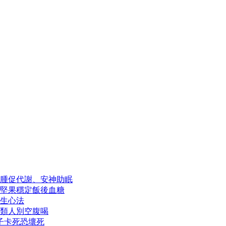
腫促代謝、安神助眠
１堅果穩定飯後血糖
生心法
類人別空腹喝
子卡死恐壞死