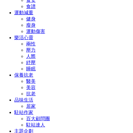
食安
食譜
運動減重
健身
瘦身
運動傷害
樂活心靈
兩性
壓力
人際
紓壓
睡眠
保養抗老
醫美
美容
抗老
品味生活
居家
駐站作家
百大顧問團
駐站達人
主題企劃