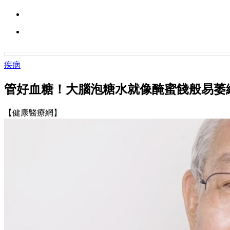
疾病
管好血糖！大腦泡糖水就像醃蜜餞般易萎
【健康醫療網】