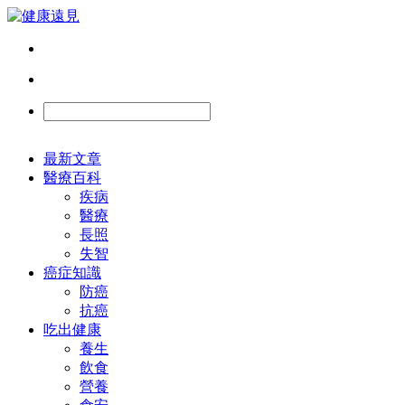
最新文章
醫療百科
疾病
醫療
長照
失智
癌症知識
防癌
抗癌
吃出健康
養生
飲食
營養