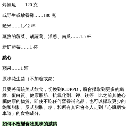
烤鮭魚……120 克
或野生或放養雞……180 克
糙米……1／2 杯
蒸熟的蔬菜、胡蘿蔔、洋蔥、南瓜……1.5 杯
新鮮藍莓……1 杯
點心
蘋果……1 顆
原味花生醬（不加糖或鈉）
只要將傳統美式飲食，切換到ICDPPD，將會攝取到更多的纖
維、蛋白質、健康脂肪、抗氧化劑、鉀、鎂等，比之前其他心
臟健康的物質。即使不吃任何營養補充品，也可以攝取更少的
飽和脂肪、反式脂肪、糖，和所有其它會令人走到「心臟病快
車道」的食物成分。
如何不改變食物風味的減鈉