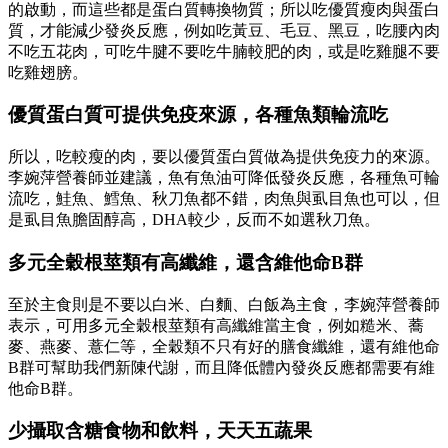
的啟動，而這些都是蛋白質轉換物質；所以吃優質瘦肉與蛋白
質，才能減少發炎反應，例如吃黃豆、毛豆、黑豆，吃腰內肉
不吃五花肉，可吃牛腱不要吃牛腩較肥的肉，或是吃雞腿不要
吃雞翅膀。
優質蛋白質可提供免疫來源，各種魚類輪流吃
所以，吃較瘦的肉，要以優質蛋白質做為提供免疫力的來源。
李婉萍營養師並建議，魚有魚油可降低發炎反應，各種魚可輪
流吃，鮭魚、鱈魚、秋刀魚都不錯，肉魚與虱目魚也可以，但
是虱目魚膽固醇高，DHA較少，反而不如選秋刀魚。
多元全穀根莖類有高纖維，還含維他命B群
至於主食則是不要以白米、白麵、白飯為主食，李婉萍營養師
表示，可用多元全穀根莖類有高纖維當主食，例如糙米、蕎
麥、燕麥、薏仁等，全穀類不只有好的膳食纖維，還有維他命
B群可幫助我們新陳代謝，而且降低體內發炎反應都需要有維
他命B群。
少攝取含糖食物和飲料，天天五蔬果