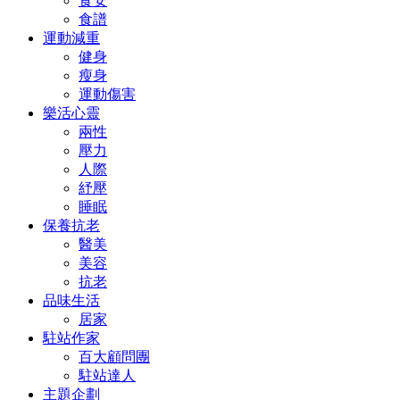
食安
食譜
運動減重
健身
瘦身
運動傷害
樂活心靈
兩性
壓力
人際
紓壓
睡眠
保養抗老
醫美
美容
抗老
品味生活
居家
駐站作家
百大顧問團
駐站達人
主題企劃