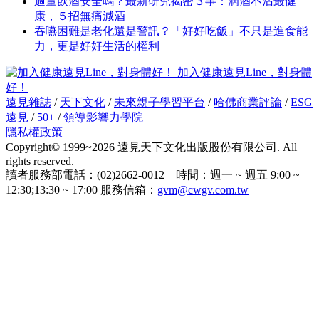
適量飲酒安全嗎？最新研究揭密３事：滴酒不沾最健
康，５招無痛減酒
吞嚥困難是老化還是警訊？「好好吃飯」不只是進食能
力，更是好好生活的權利
加入健康遠見Line，對身體
好！
遠見雜誌
/
天下文化
/
未來親子學習平台
/
哈佛商業評論
/
ESG
遠見
/
50+
/
領導影響力學院
隱私權政策
Copyright© 1999~2026 遠見天下文化出版股份有限公司. All
rights reserved.
讀者服務部電話：(02)2662-0012 時間：週一 ~ 週五 9:00 ~
12:30;13:30 ~ 17:00 服務信箱：
gvm@cwgv.com.tw