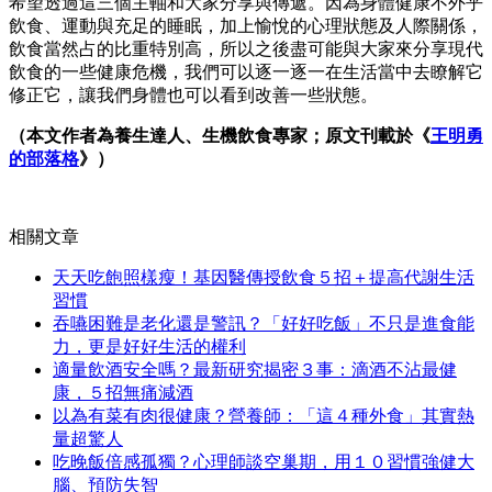
希望透過這三個主軸和大家分享與傳遞。因為身體健康不外乎
飲食、運動與充足的睡眠，加上愉悅的心理狀態及人際關係，
飲食當然占的比重特別高，所以之後盡可能與大家來分享現代
飲食的一些健康危機，我們可以逐一逐一在生活當中去瞭解它
修正它，讓我們身體也可以看到改善一些狀態。
（本文作者為養生達人、生機飲食專家；原文刊載於《
王明勇
的部落格
》）
相關文章
天天吃飽照樣瘦！基因醫傳授飲食５招＋提高代謝生活
習慣
吞嚥困難是老化還是警訊？「好好吃飯」不只是進食能
力，更是好好生活的權利
適量飲酒安全嗎？最新研究揭密３事：滴酒不沾最健
康，５招無痛減酒
以為有菜有肉很健康？營養師：「這４種外食」其實熱
量超驚人
吃晚飯倍感孤獨？心理師談空巢期，用１０習慣強健大
腦、預防失智