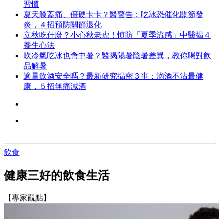
習慣
夏天膝蓋痛、僵硬卡卡？醫警告：吃冰恐催化關節發
炎，４招預防關節退化
立秋吃什麼？小心秋老虎！慎防「夏季流感」中醫揭４
養生心法
吹冷氣吃冰也會中暑？醫揭陽暑陰暑差異，教你喝對飲
品解暑
適量飲酒安全嗎？最新研究揭密３事：滴酒不沾最健
康，５招無痛減酒
飲食
健康三好的飲食生活
【專家觀點】