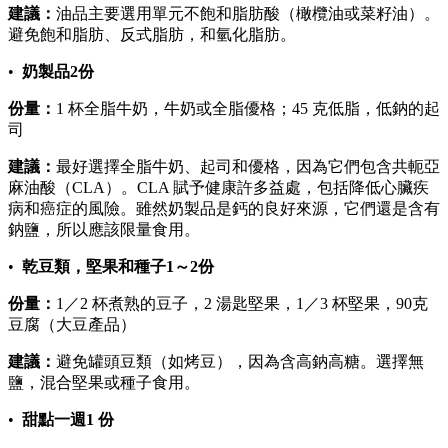
建議：
油品主要選用單元不飽和脂肪酸（橄欖油或菜籽油）。
避免飽和脂肪、反式脂肪，和氫化脂肪。
•
奶製品2份
份量：
1 杯全脂牛奶，牛奶或全脂優格；45 克低脂，低鈉的起
司
建議：
最好選擇全脂牛奶、起司和優格，因為它們包含共軛亞
麻油酸（CLA）。CLA 賦予健康許多益處，包括降低心臟疾
病和癌症的風險。雖然奶製品是鈣的良好來源，它們還是含有
鈉鹽，所以應該限量食用。
•
乾豆類，堅果和種子1～2份
份量：
1／2 杯煮熟的豆子，2 湯匙堅果，1／3 杯堅果，90克
豆腐（大豆產品）
建議：
避免罐頭豆類（如烤豆），因為含高鈉高糖。選擇無
鹽，混合堅果或種子食用。
•
甜點一週1 份