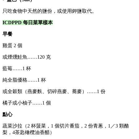
只吃食物中天然的鹽份，或使用鉀鹽取代。
ICDPPD 每日菜單樣本
早餐
雞蛋 2 個
或煙燻鮭魚……120 克
藍莓……1 杯
純全脂優格……1 杯
或全穀類（燕麥麩、切碎燕麥、蕎麥）……1 份
橘子或小柚子……1 個
點心
蔬菜沙拉（2 杯菠菜，1 個切片番茄，2 份青蔥，1／3 顆酪
梨，4茶匙橄欖油香醋）