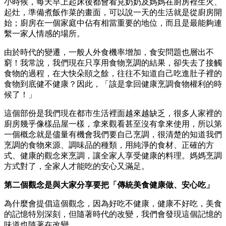
小時候，每天早上起床後都會看見奶奶及媽媽在廚房裡生火、
起灶，準備煮飯作菜的畫面，可以說一天的生活就是從廚房開
始；廚房在一個家庭中佔有相當重要的地位，而且是最能夠連
繫一家人情感的場所。
由於時代的變遷，一般人外食機率增加，食安問題也層出不
窮！我常說，我們現在只享用食物烹調的結果，卻失去了接觸
食物的過程，在大快朵頤之餘，往往不知道自己吃進肚子裡的
食物到底健不健康？因此，「該是拿回健康烹調食物權利的時
候了！」
這個部份是我們現在都市生活裡面越來越缺乏，很多人家裡的
廚房幾乎像樣品屋一樣，拿來觀看甚至沒有拿來使用，所以第
一個概念就是儘量有機會我們要自己烹調，很清楚的知道我們
烹調的食物來源、調味品的種類，用純淨的食材、正確的方
式、健康的觀念來烹調，讓全家人享受健康的料理。媽媽烹調
方式對了，全家人才能吃的安心又滿足。
第二個觀念是與大家分享要把「傳統美食健康做、安心吃」
為什麼會提倡這個觀念，因為好吃不健康，健康不好吃，美食
的記憶特別深刻，但隨著時代的改變，我們會發現這個記憶的
味道也隨著在改變。