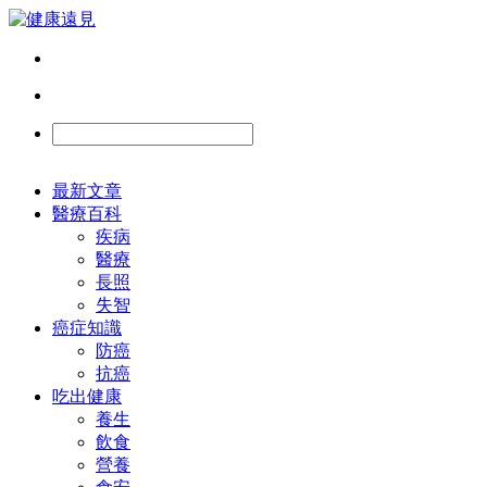
最新文章
醫療百科
疾病
醫療
長照
失智
癌症知識
防癌
抗癌
吃出健康
養生
飲食
營養