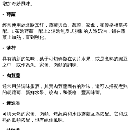
增加奇妙風味。
•
蒔蘿
經常使用於北歐烹飪，蒔蘿與魚、蔬菜、家禽，和優格相當搭
配。1 茶匙蒔蘿，配上2 湯匙無反式脂肪的人造奶油，鋪在蔬
菜上加熱，直到融化。
•
薄荷
具有清新的氣味，葉子可切碎撒在切片水果，或是煮熟的豌豆
之中，或作為魚、家禽、肉類的調味。
•
肉荳蔻
通常用於調味蛋酒，其實肉荳蔻固有的甜味，還可以搭配煮熟
的胡蘿蔔、新鮮水果、絞肉，和優格，豐富味蕾。
•
迷迭香
可與天然的家禽、肉類、烤蔬菜和水炒蘑菇互為搭配。它和成
熟的瓜類搭配，也有絕佳風味。