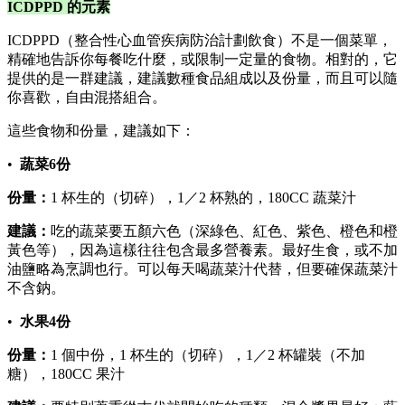
ICDPPD 的元素
ICDPPD（整合性心血管疾病防治計劃飲食）不是一個菜單，
精確地告訴你每餐吃什麼，或限制一定量的食物。相對的，它
提供的是一群建議，建議數種食品組成以及份量，而且可以隨
你喜歡，自由混搭組合。
這些食物和份量，建議如下：
•
蔬菜6份
份量：
1 杯生的（切碎），1／2 杯熟的，180CC 蔬菜汁
建議：
吃的蔬菜要五顏六色（深綠色、紅色、紫色、橙色和橙
黃色等），因為這樣往往包含最多營養素。最好生食，或不加
油鹽略為烹調也行。可以每天喝蔬菜汁代替，但要確保蔬菜汁
不含鈉。
•
水果4份
份量：
1 個中份，1 杯生的（切碎），1／2 杯罐裝（不加
糖），180CC 果汁