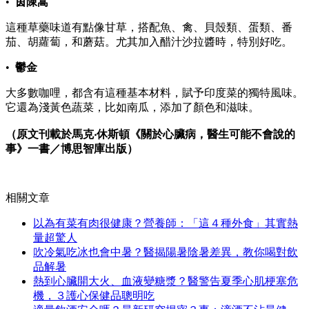
•
茵陳蒿
這種草藥味道有點像甘草，搭配魚、禽、貝殼類、蛋類、番
茄、胡蘿蔔，和蘑菇。尤其加入醋汁沙拉醬時，特別好吃。
•
鬱金
大多數咖哩，都含有這種基本材料，賦予印度菜的獨特風味。
它還為淺黃色蔬菜，比如南瓜，添加了顏色和滋味。
（原文刊載於馬克‧休斯頓《關於心臟病，醫生可能不會說的
事》一書／博思智庫出版）
相關文章
以為有菜有肉很健康？營養師：「這４種外食」其實熱
量超驚人
吹冷氣吃冰也會中暑？醫揭陽暑陰暑差異，教你喝對飲
品解暑
熱到心臟開大火、血液變糖漿？醫警告夏季心肌梗塞危
機，３護心保健品聰明吃