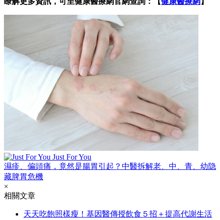
瞭解更多資訊，可至健康醫療網官網查詢：【
健康醫療網
】
Just For You
濕疹、偏頭痛，竟然是腸胃引起？中醫拆解老、中、青、幼隐
藏脾胃危機
×
相關文章
天天吃飽照樣瘦！基因醫傳授飲食５招＋提高代謝生活