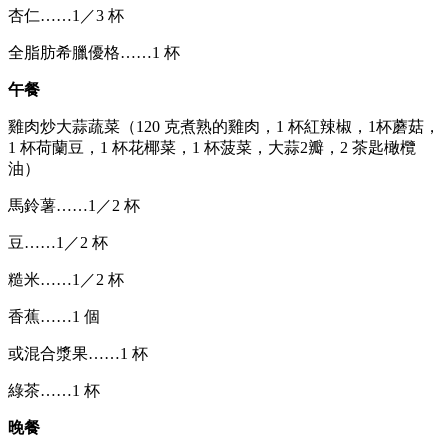
杏仁……1／3 杯
全脂肪希臘優格……1 杯
午餐
雞肉炒大蒜蔬菜（120 克煮熟的雞肉，1 杯紅辣椒，1杯蘑菇，
1 杯荷蘭豆，1 杯花椰菜，1 杯菠菜，大蒜2瓣，2 茶匙橄欖
油）
馬鈴薯……1／2 杯
豆……1／2 杯
糙米……1／2 杯
香蕉……1 個
或混合漿果……1 杯
綠茶……1 杯
晚餐