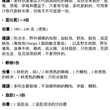
建議：
要特別著重從古代就開始吃的種類，混合漿果最好：藍
莓、黑莓、草莓和覆盆子。只要有可能，多吃新鮮的。可用果
汁取代新鮮水果，但每天不可超過一份。
•
蛋白質2～4份
份量：
180～240 克（煮熟）
建議：
吃冷水、野外捕獲的魚類，如鮭魚、鱈魚、鯖魚，或是
鮪魚（養殖魚Omega‑3 脂肪酸含量低），以及野生肉類、野生
禽鳥、放養牛肉、雞肉，或火雞。去掉脂肪，只吃瘦肉，烹調
前去皮。並且採用烘烤，不要用炸的。
•
穀物1份
份量：
1 杯乾的，或1／2 杯煮熟的雜糧，1 片麵包，1 杯煮熟
的糙米，1 杯煮熟的麵食；只吃全穀類
建議：
多吃全麥穀物，不加糖和鈉的麵包、米飯、麵類。
•
脂肪2～3份
份量：
1 湯匙油，2 湯匙清淡的沙拉醬