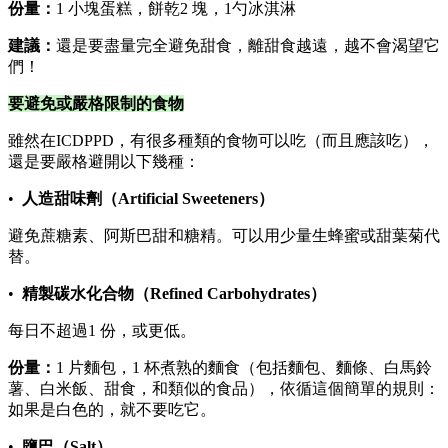
份量：
1 小塊蛋糕，餅乾2 塊，1勺冰淇淋
建議：
還是要盡量完全避免甜食，離甜食越遠，越不會渴望它
們！
要避免或嚴格限制的食物
雖然在ICDPPD，有很多種類的食物可以吃（而且應該吃），
還是要嚴格避開以下幾種：
•
人造甜味劑（Artificial Sweeteners）
避免蔗糖素、阿斯巴甜和糖精。可以用少量生蜂蜜或甜葉菊代
替。
•
精製碳水化合物（Refined Carbohydrates）
每日不超過1 份，或更低。
份量：
1 片麵包，1 杯煮熟的麵食（包括麵包、麵條、白馬鈴
薯、白米飯、甜食，和類似的食品），依循這個簡單的規則：
如果是白色的，就不要吃它。
•
鹽巴（Salt）