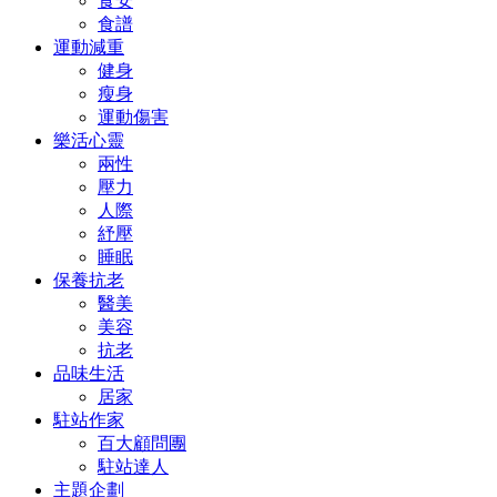
食安
食譜
運動減重
健身
瘦身
運動傷害
樂活心靈
兩性
壓力
人際
紓壓
睡眠
保養抗老
醫美
美容
抗老
品味生活
居家
駐站作家
百大顧問團
駐站達人
主題企劃