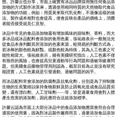
態。許馨云也分享，市面上確實有冰品品牌採用無任何食品添
加物的方式製作冰淇淋，透過使用相同特質的天然物取代食品
添加物的功能，例如：用蛋黃來取代乳化劑，不過像這樣的做
法、製作成本相對也會提高，便會反映在產品的價格上，消費
者能否接受就見仁見智。
冰品中常見的食品添加物還有增加風味的甜味劑、香料，而大
多冰品或冰品配料會添加的食用色素，張祐維表示一般無法光
從食品本身判斷其所添加的色素來源，較簡易的判斷方式為，
若冰棒的顏色較為鮮豔、或顏色較為特殊，其為人工色素之可
能性相當大。張祐維表示，雖有美國研究指出，人工色素不僅
有致癌的風險，也會提高兒童過動等行為問題和過敏等健康問
題。但美國食品藥物管理局則認為，截至目前為止並沒有研究
能證實，人工色素就是引發過動、過敏問題的凶手。
而冰品配料常會添加的防腐劑及抗氧化劑，分別是為了抑制微
生物的生長繁殖以保持食物新鮮及防止因氧化造成食品品質劣
變，還有漂白劑、人工甘味劑⋯⋯等，皆是過量食用會對人體
產生危害的添加劑，因此應符合法規添加標準。
許馨云認為市面上大部分冰品中的食品添加物應當會符合合理
適當的使用量，因為對冰品製作廠商而言，過量添加食品添加