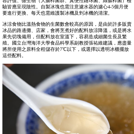
容許值、微生物（大腸桿菌群、糞便性鏈球菌、綠膿桿菌）檢
驗皆應呈現陰性。自製冰塊也需注意濾水器的濾心4-5個月便
要進行更換、每天也需維護製冰機及剉冰機的清潔。
冰涼食物比溫熱食物的生菌數會較高的原因，是由於許多販賣
冰品的路邊攤、店家，會將烹煮好的配料放涼降溫，或是將水
果先切塊備用，但配料放在室溫下，容易造成細菌生長及繁
殖。國立台灣海洋大學食品科學系副教授張祐維建議，應盡量
將所使用之原料全程儲存於7℃以下，或選擇以透明冰櫃擺放
這些配料。