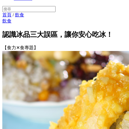
首頁
/
飲食
飲食
認識冰品三大誤區，讓你安心吃冰！
【食力✕食專題】