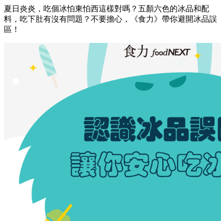
夏日炎炎，吃個冰怕東怕西這樣對嗎？五顏六色的冰品和配
料，吃下肚有沒有問題？不要擔心，《食力》帶你避開冰品誤
區！