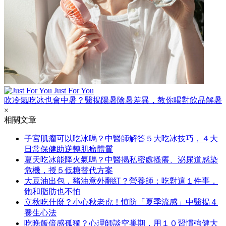
Just For You
吹冷氣吃冰也會中暑？醫揭陽暑陰暑差異，教你喝對飲品解暑
×
相關文章
子宮肌瘤可以吃冰嗎？中醫師解答５大吃冰技巧，４大
日常保健助逆轉肌瘤體質
夏天吃冰能降火氣嗎？中醫揭私密處搔癢、泌尿道感染
危機，授５低糖替代方案
大豆油出包，豬油意外翻紅？營養師：吃對這１件事，
飽和脂肪也不怕
立秋吃什麼？小心秋老虎！慎防「夏季流感」中醫揭４
養生心法
吃晚飯倍感孤獨？心理師談空巢期，用１０習慣強健大