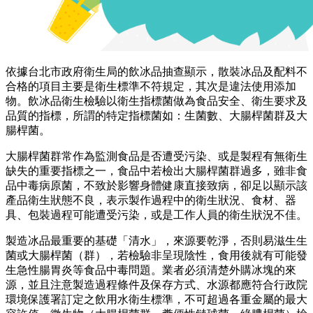
依據台北市政府衛生局的飲冰品抽查顯示，散裝冰品及配料不
合格的項目主要是衛生標準不符規定，其次是違法使用添加
物。飲冰品衛生檢驗以衛生指標菌做為食品安全、衛生要求及
品質的指標，所謂的特定指標菌如：生菌數、大腸桿菌群及大
腸桿菌。
大腸桿菌群常作為監測食品是否遭受污染、或是製程有無衛生
缺失的重要指標之一，食品中若檢出大腸桿菌群過多，雖非食
品中毒病原菌，不致於影響身體健康直接致病，卻足以顯示該
產品衛生狀態不良，表示製作過程中的衛生狀況、食材、器
具、包裝過程可能遭受污染，或是工作人員的衛生狀況不佳。
製造冰品最重要的基礎「清水」，來源要乾淨，否則易滋生生
菌或大腸桿菌（群），若檢驗非呈現陰性，食用後就有可能發
生急性腸胃炎等食品中毒問題。業者必須清楚外購冰塊的來
源，並且注意製造過程條件及保存方式、水源都應符合行政院
環境保護署訂定之飲用水衛生標準，不可超過各重金屬的最大