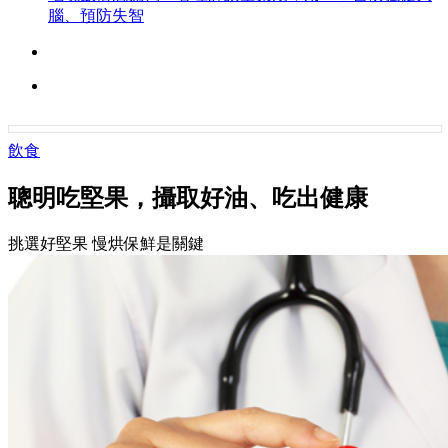
腦、預防失智
飲食
聰明吃堅果，攝取好油、吃出健康
挑選好堅果 慢烘保鮮是關鍵