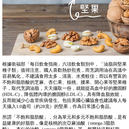
根據衛福部「每日飲食指南」六項飲食類別中，「油脂與堅果
種子類」值得注意。國人喜歡熱炒煎煮，而烹調用油在高溫中
容易氧化，不建議食用太多，清蒸、水煮較佳；而以有豐富的
不飽和脂肪酸的芝麻、杏仁果、核桃、腰果、開心果等堅果種
子，取代烹調油脂，天天攝取一份，就能提高血中好的膽固醇
(HDL-C)，降低體內壞的膽固醇(LDL-C)，具有降血脂效能，
反而能減少心血管疾病發生。包括美國心臟協會也建議每人每
天攝入1.0盎司（約28克）的堅果，作為日常護心食品。
所謂「不飽和脂肪酸」，分為單元和多元不飽和脂肪酸，是有
益健康的好脂肪，像是核桃的次亞麻油酸（omega-3脂肪