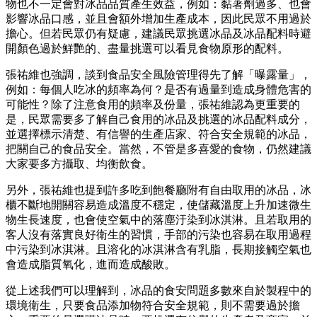
物也不一定會對冰品品質產生效益，例如：黏著劑過多、也會
影響冰品口感，並且會額外增加生產成本，因此民眾不用過於
擔心。但若民眾仍有疑慮，建議民眾挑選冰品及冰品配料時避
開顏色過於鮮艷的、盡量挑選可以看見食物原形的配料。
張祐維也強調，談到食品安全風險管理得先了解「曝露量」，
例如：每個人吃冰的頻率為何？是否有過量到造成身體危害的
可能性？除了注意食用的頻率及份量，張祐維認為更重要的
是，民眾需要多了解自己食用的冰品及挑選的冰品配料成分，
並選擇標示清楚、有信譽的生產店家、符合安全規範的冰品，
把關自己的食品安全。當然，不管是多喜愛的食物，仍然建議
大家要多方攝取、均衡飲食。
另外，張祐維也提到許多吃到飽餐廳附有自由取用的冰品，冰
櫃不斷地開關容易造成溫度不穩定，使儲藏溫度上升加速微生
物生長速度，也會使空氣中的落塵汙染到冰淇淋。且若取用的
客人沒有落實良好衛生的習慣，手部的污染也容易在取用過程
中污染到冰淇淋。且溶化的冰淇淋含有乳脂，長期接觸空氣也
會造成脂質氧化，進而造成酸敗。
從上述我們可以理解到，冰品的食安問題多數來自於製程中的
環境衛生，只要食品添加物符合安全規範，則不需要過於擔