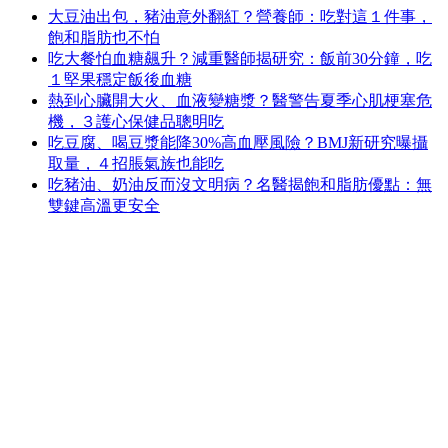
大豆油出包，豬油意外翻紅？營養師：吃對這１件事，
飽和脂肪也不怕
吃大餐怕血糖飆升？減重醫師揭研究：飯前30分鐘，吃
１堅果穩定飯後血糖
熱到心臟開大火、血液變糖漿？醫警告夏季心肌梗塞危
機，３護心保健品聰明吃
吃豆腐、喝豆漿能降30%高血壓風險？BMJ新研究曝攝
取量，４招脹氣族也能吃
吃豬油、奶油反而沒文明病？名醫揭飽和脂肪優點：無
雙鍵高溫更安全