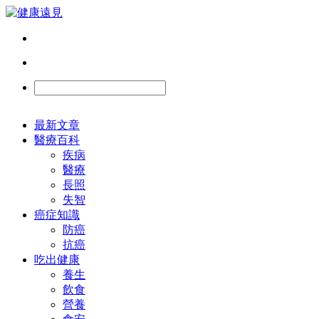
最新文章
醫療百科
疾病
醫療
長照
失智
癌症知識
防癌
抗癌
吃出健康
養生
飲食
營養