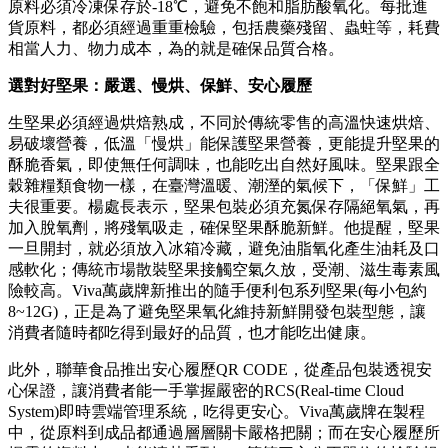
原料必須冷凍保存於-18℃，避免不飽和脂肪酸氧化。每批進
貨原料，都必須經過重重檢驗，包括農藥殘留、蟲蛀等，耗費
相當人力、物力成本，為的就是確保品質合格。
選對好堅果：嚴選、慢烘、保鮮、安心履歷
生堅果必須經過烘焙熟成，不同於傳統零售的高溫快速烘焙、
易破壞營養，低溫「慢烘」能保護堅果營養，更能提升堅果的
酥脆香氣，即使無任何調味，也能吃出自然好風味。堅果跟全
穀雜糧類食物一樣，在臺灣溫暖、潮溼的氣候下，「保鮮」工
夫很重要。楊處長表示，堅果包裝必須充氮保存隔絕氧氣，再
加入脫氧劑，將殘氧吸走，確保堅果酥脆新鮮。他提醒，堅果
一旦開封，就必須放入冰箱冷藏，避免油脂氧化產生油耗及口
感軟化；傳統市場散裝堅果接觸空氣久放，受潮、滋生毒素風
險較高。Viva萬歲牌新推出的隨手便利包系列堅果(每小包約
8~12G)，正是為了避免堅果氧化維持新鮮開發包裝型態，讓
消費者隨時都吃得到最好的品質，也才能吃出健康。
此外，聯華食品推出安心履歷QR CODE，從產品包裝透視安
心保證，讓消費者能一手掌握嚴密的RCS(Real-time Cloud
System)即時雲端管理系統，吃得更安心。Viva萬歲牌在製程
中，從原料到成品都通過層層關卡嚴格把關；而在安心履歷所