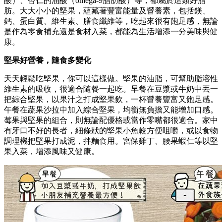
酸）、杏仁的油酸（omega-9脂肪酸）等，都屬於這類好脂
肪。大大小小的堅果，蘊藏著豐富能量及營養素，包括鎂、
鈣、蛋白質、維生素、膳食纖維等，吃起來很有飽足感，無論
是作為零食補充還是食材入菜，都能為生活增添一分美味與健
康。
堅果好營養，隨食多變化
天天輕鬆吃堅果，你可以這樣做。堅果的油脂，可幫助脂溶性
維生素的吸收，很適合隨餐一起吃。早餐在豆漿或牛奶中丟一
把綜合堅果，以果汁之打成堅果飲，一杯營養豐富又飽足感。
午餐在蔬果沙拉中加入綜合堅果，均衡無負擔又能增加口感。
莓果與堅果的組合，則無論配優格或當作零嘴都很適合。家中
有牙口不好的長者，細條狀的堅果小魚較方便咀嚼，或以食物
調理機把堅果打成泥，拌麵食用。宮保雞丁、腰果蝦仁等以堅
果入菜，增添風味又健康。