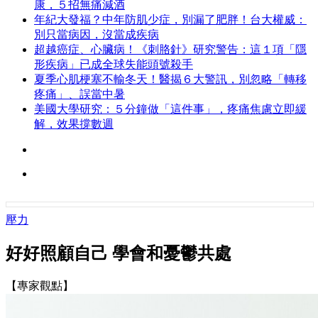
康，５招無痛減酒
年紀大發福？中年防肌少症，別漏了肥胖！台大權威：
別只當病因，沒當成疾病
超越癌症、心臟病！《刺胳針》研究警告：這１項「隱
形疾病」已成全球失能頭號殺手
夏季心肌梗塞不輸冬天！醫揭６大警訊，別忽略「轉移
疼痛」、誤當中暑
美國大學研究：５分鐘做「這件事」，疼痛焦慮立即緩
解，效果撐數週
壓力
好好照顧自己 學會和憂鬱共處
【專家觀點】