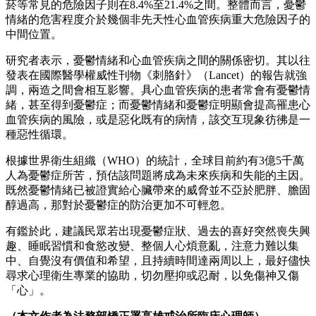
菸等常見的危險因子則在8.4%至21.4%之間。整體而言，憂鬱
情緒的危害程度介於幾個非先天性心血管疾病重大危險因子的
中間位置。
研究者表示，憂鬱情緒和心血管疾病之間的關係密切。其以往
發表在國際醫學權威性刊物《刺胳針》（Lancet）的報告就強
調，兩造之間會相互影響。具心血管疾病的患者常會有憂鬱情
緒，甚至得到憂鬱症；而憂鬱情緒和憂鬱症明顯會提高罹患心
血管疾病的風險，或是惡化既有的病情，該交互現象彷彿是一
種惡性循環。
根據世界衛生組織（WHO）的統計，全球目前約有3億5千萬
人為憂鬱症所苦，預估該問題將成為未來疾病和失能的主因。
既然憂鬱情緒已被證實給心臟帶來的威脅並不亞於肥胖、膽固
醇過高，那對於憂鬱症的防治更加不可輕忽。
有鑑於此，建議民眾若出現憂鬱症狀、過去的喜好突然喪失興
趣、睡眠習慣和食慾改變、整個人心煩意亂，注意力難以集
中、自覺沒有價值和希望，且持續時間達兩周以上，最好儘快
尋求心理衛生專業的協助，切勿壓抑或忍耐，以免傷神又傷
「心」。