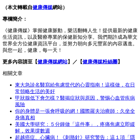
（本文轉載自
健康傳媒
網站）
專欄簡介：
《健康傳媒》掌握健康脈動，樂活翻轉人生！提供最新的健康
生活資訊，以及醫療專業的保健新知分享。我們期許成為華文
世界全方位健康資訊平台，並努力朝向多元豐富的內容邁進。
與您一起，健康，每一天！
更多內容請至【
健康傳媒網站
】／【
健康傳媒粉絲團
】
相關文章
東大急診名醫寫給焦慮世代的心靈指南！這樣做，在日
常領略生活的美好
甲狀腺低下會怎樣？醫揭症狀與原因，警惕心血管疾病
風險
你的身體是一張會呼吸的網！國際羅夫治療師：久坐全
身痛真相
美國大學研究：５分鐘做「這件事」，疼痛焦慮立即緩
解，效果撐數週
超越癌症、心臟病！《刺胳針》研究警告：這１項「隱