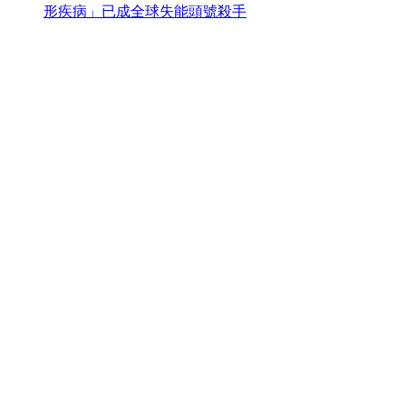
形疾病」已成全球失能頭號殺手