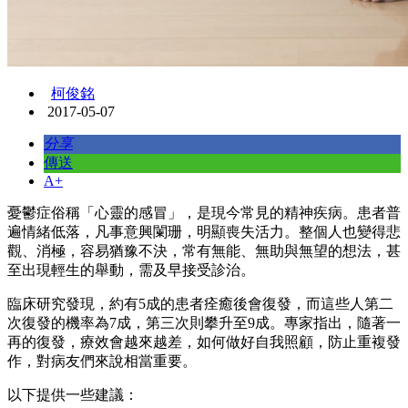
柯俊銘
2017-05-07
分享
傳送
A+
憂鬱症俗稱「心靈的感冒」，是現今常見的精神疾病。患者普
遍情緒低落，凡事意興闌珊，明顯喪失活力。整個人也變得悲
觀、消極，容易猶豫不決，常有無能、無助與無望的想法，甚
至出現輕生的舉動，需及早接受診治。
臨床研究發現，約有5成的患者痊癒後會復發，而這些人第二
次復發的機率為7成，第三次則攀升至9成。專家指出，隨著一
再的復發，療效會越來越差，如何做好自我照顧，防止重複發
作，對病友們來說相當重要。
以下提供一些建議：