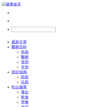
最新文章
醫療百科
疾病
醫療
長照
失智
癌症知識
防癌
抗癌
吃出健康
養生
飲食
營養