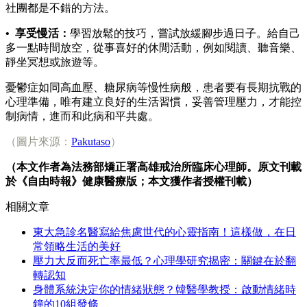
社團都是不錯的方法。
• 享受慢活：
學習放鬆的技巧，嘗試放緩腳步過日子。給自己
多一點時間放空，從事喜好的休閒活動，例如閱讀、聽音樂、
靜坐冥想或旅遊等。
憂鬱症如同高血壓、糖尿病等慢性病般，患者要有長期抗戰的
心理準備，唯有建立良好的生活習慣，妥善管理壓力，才能控
制病情，進而和此病和平共處。
（圖片來源：
Pakutaso
）
（本文作者為法務部矯正署高雄戒治所臨床心理師。原文刊載
於《自由時報》健康醫療版；本文獲作者授權刊載）
相關文章
東大急診名醫寫給焦慮世代的心靈指南！這樣做，在日
常領略生活的美好
壓力大反而死亡率最低？心理學研究揭密：關鍵在於翻
轉認知
身體系統決定你的情緒狀態？韓醫學教授：啟動情緒時
鐘的10組發條