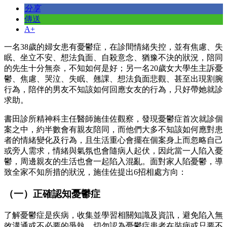
分享
傳送
A+
一名38歲的婦女患有憂鬱症，在診間情緒失控，並有焦慮、失
眠、坐立不安、想法負面、自殺意念、猶豫不決的狀況，陪同
的先生十分無奈，不知如何是好；另一名20歲女大學生主訴憂
鬱、焦慮、哭泣、失眠、翹課、想法負面悲觀、甚至出現割腕
行為，陪伴的男友不知該如何回應女友的行為，只好帶她就診
求助。
書田診所精神科主任醫師施佳佐觀察，發現憂鬱症首次就診個
案之中，約半數會有親友陪同，而他們大多不知該如何應對患
者的情緒變化及行為，且生活重心會擺在個案身上而忽略自己
或旁人需求，情緒與氣氛也會隨病人起伏，因此當一人陷入憂
鬱，周邊親友的生活也會一起陷入混亂。面對家人陷憂鬱，導
致全家不知所措的狀況，施佳佐提出6招相處方向：
（一）正確認知憂鬱症
了解憂鬱症是疾病，收集並學習相關知識及資訊，避免陷入無
效溝通或不必要的爭執，切勿認為憂鬱症患者在裝病或只要不