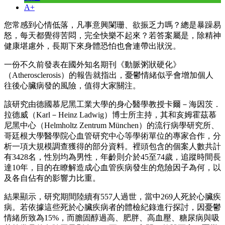
A+
您常感到心情低落，凡事意興闌珊、欲振乏力嗎？總是暴躁易
怒，每天都覺得苦悶，完全快樂不起來？若答案屬是，除精神
健康堪慮外，長期下來身體恐怕也會連帶出狀況。
一份不久前發表在國外知名期刊《動脈粥狀硬化》
（Atherosclerosis）的報告就指出，憂鬱情緒似乎會增加個人
往後心臟病發的風險，值得大家關注。
該研究由德國慕尼黑工業大學的身心醫學教授卡爾－海因茨．
拉德威（Karl－Heinz Ladwig）博士所主持，其和亥姆霍茲慕
尼黑中心（Helmholtz Zentrum München）的流行病學研究所、
哥廷根大學醫學院心血管研究中心等學術單位的專家合作，分
析一項大規模調查獲得的部分資料。裡頭包含的個案人數共計
有3428名，性別均為男性，年齡則介於45至74歲，追蹤時間長
達10年，目的在瞭解造成心血管疾病發生的危險因子為何，以
及各自佔有的影響力比重。
結果顯示，研究期間陸續有557人過世，當中269人死於心臟疾
病。若依據這些死於心臟疾病者的體檢紀錄進行探討，因憂鬱
情緒所致為15%，而膽固醇過高、肥胖、高血壓、糖尿病與吸