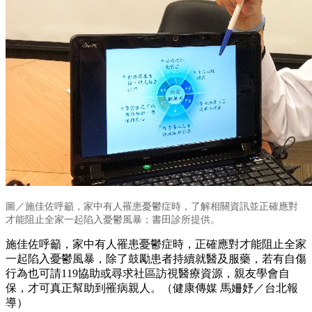
圖／
施佳佐呼籲，家中有人罹患憂鬱症時，了解相關資訊並正確應對
才能阻止全家一起陷入憂鬱風暴；書田診所提供。
施佳佐呼籲，家中有人罹患憂鬱症時，正確應對才能阻止全家
一起陷入憂鬱風暴，除了鼓勵患者持續就醫及服藥，若有自傷
行為也可請119協助或尋求社區訪視醫療資源，親友學會自
保，才可真正幫助到罹病親人。（健康傳媒 馬姍妤／台北報
導）