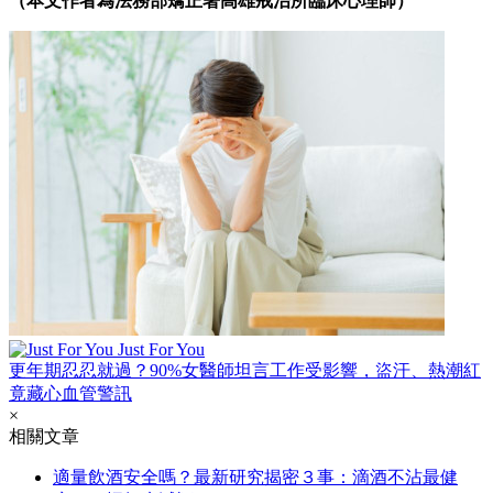
（本文作者為法務部矯正署高雄戒治所臨床心理師）
Just For You
更年期忍忍就過？90%女醫師坦言工作受影響，盜汗、熱潮紅
竟藏心血管警訊
×
相關文章
適量飲酒安全嗎？最新研究揭密３事：滴酒不沾最健