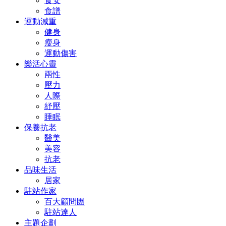
食安
食譜
運動減重
健身
瘦身
運動傷害
樂活心靈
兩性
壓力
人際
紓壓
睡眠
保養抗老
醫美
美容
抗老
品味生活
居家
駐站作家
百大顧問團
駐站達人
主題企劃