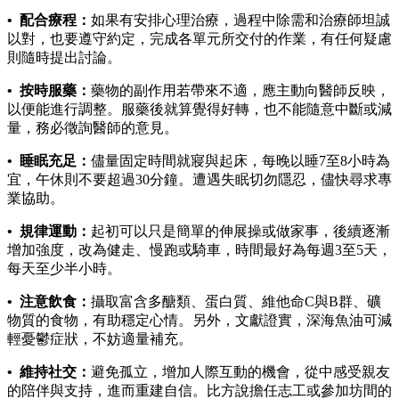
• 配合療程：
如果有安排心理治療，過程中除需和治療師坦誠
以對，也要遵守約定，完成各單元所交付的作業，有任何疑慮
則隨時提出討論。
• 按時服藥：
藥物的副作用若帶來不適，應主動向醫師反映，
以便能進行調整。服藥後就算覺得好轉，也不能隨意中斷或減
量，務必徵詢醫師的意見。
• 睡眠充足：
儘量固定時間就寢與起床，每晚以睡7至8小時為
宜，午休則不要超過30分鐘。遭遇失眠切勿隱忍，儘快尋求專
業協助。
• 規律運動：
起初可以只是簡單的伸展操或做家事，後續逐漸
增加強度，改為健走、慢跑或騎車，時間最好為每週3至5天，
每天至少半小時。
• 注意飲食：
攝取富含多醣類、蛋白質、維他命C與B群、礦
物質的食物，有助穩定心情。另外，文獻證實，深海魚油可減
輕憂鬱症狀，不妨適量補充。
• 維持社交：
避免孤立，增加人際互動的機會，從中感受親友
的陪伴與支持，進而重建自信。比方說擔任志工或參加坊間的