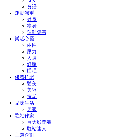
食安
食譜
運動減重
健身
瘦身
運動傷害
樂活心靈
兩性
壓力
人際
紓壓
睡眠
保養抗老
醫美
美容
抗老
品味生活
居家
駐站作家
百大顧問團
駐站達人
主題企劃