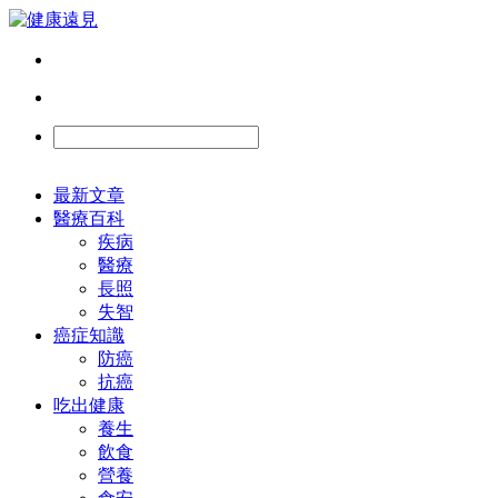
最新文章
醫療百科
疾病
醫療
長照
失智
癌症知識
防癌
抗癌
吃出健康
養生
飲食
營養