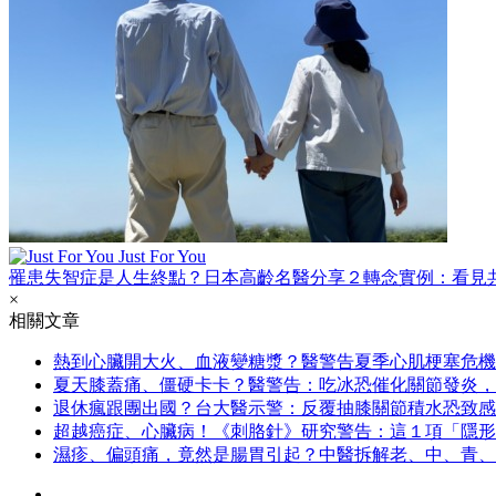
Just For You
罹患失智症是人生終點？日本高齡名醫分享２轉念實例：看見
×
相關文章
熱到心臟開大火、血液變糖漿？醫警告夏季心肌梗塞危機
夏天膝蓋痛、僵硬卡卡？醫警告：吃冰恐催化關節發炎，
退休瘋跟團出國？台大醫示警：反覆抽膝關節積水恐致感
超越癌症、心臟病！《刺胳針》研究警告：這１項「隱形
濕疹、偏頭痛，竟然是腸胃引起？中醫拆解老、中、青、