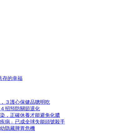
共存的幸福
，３護心保健品聰明吃
４招預防關節退化
染，正確休養才能避免化膿
疾病」已成全球失能頭號殺手
幼隐藏脾胃危機