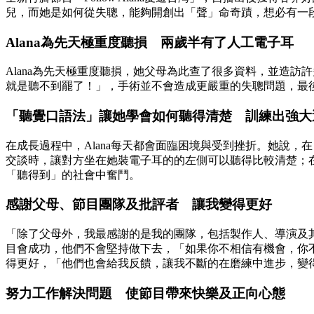
兒，而她是如何從失聰，能夠開創出「聲」命奇蹟，想必有一
Alana為先天極重度聽損 兩歲半有了人工電子耳
Alana為先天極重度聽損，她父母為此查了很多資料，並造
就是聽不到罷了！」，手術並不會造成更嚴重的失聰問題，最
「聽覺口語法」讓她學會如何聽得清楚 訓練出強大
在成長過程中，Alana每天都會面臨困境與受到挫折。她說
交談時，讓對方坐在她裝電子耳的的左側可以聽得比較清楚；
「聽得到」的社會中奮鬥。
感謝父母、節目團隊及批評者 讓我變得更好
「除了父母外，我最感謝的是我的團隊，包括製作人、導演及其
目會成功，他們不會堅持做下去，「如果你不相信有機會，你
得更好，「他們也會給我反饋，讓我不斷的在磨練中進步，變
努力工作解決問題 使節目帶來快樂及正向心態