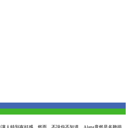
，也讓人特別有好感。然而，不說你不知道，Alana竟然是名聽損