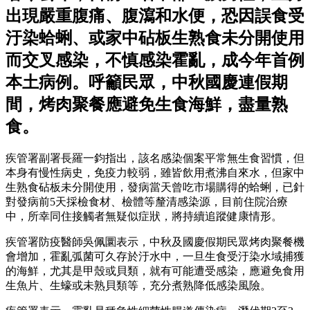
出現嚴重腹痛、腹瀉和水便，恐因誤食受
汙染蛤蜊、或家中砧板生熟食未分開使用
而交叉感染，不慎感染霍亂，成今年首例
本土病例。呼籲民眾，中秋國慶連假期
間，烤肉聚餐應避免生食海鮮，盡量熟
食。
疾管署副署長羅一鈞指出，該名感染個案平常無生食習慣，但
本身有慢性病史，免疫力較弱，雖皆飲用煮沸自來水，但家中
生熟食砧板未分開使用，發病當天曾吃市場購得的蛤蜊，已針
對發病前5天採檢食材、檢體等釐清感染源，目前住院治療
中，所幸同住接觸者無疑似症狀，將持續追蹤健康情形。
疾管署防疫醫師吳佩圜表示，中秋及國慶假期民眾烤肉聚餐機
會增加，霍亂弧菌可久存於汙水中，一旦生食受汙染水域捕獲
的海鮮，尤其是甲殼或貝類，就有可能遭受感染，應避免食用
生魚片、生蠔或未熟貝類等，充分煮熟降低感染風險。