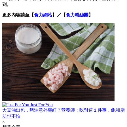
到。
更多內容請至【
食力網站
】／【
食力粉絲團
】
Just For You
大豆油出包，豬油意外翻紅？營養師：吃對這１件事，飽和脂
肪也不怕
×