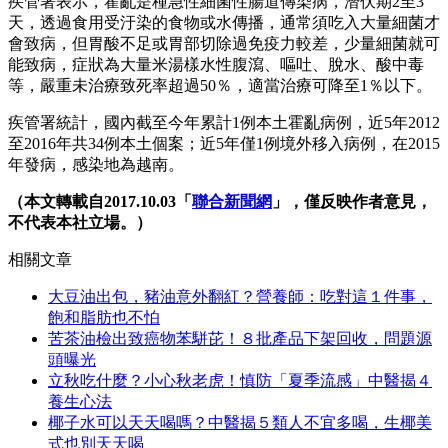
疾管署表示，霍亂是種急性細菌性腸道傳染病，潛伏期2至3
天，透過食用受汙染的食物或水傳播，通常須吃入大量細菌才
會致病，但胃酸不足或胃部切除過免疫力較差，少量細菌就可
能致病，症狀為大量米湯樣水性腹瀉、嘔吐、脫水、酸中毒
等，嚴重未治療致死率超過50％，適當治療可降至1％以下。
疾管署統計，國內截至今年累計1例本土霍亂病例，近5年2012
至2016年共34例本土個案；近5年僅1例境外移入病例，在2015
年發病，感染地為越南。
（本文轉載自2017.10.03「
聯合新聞網
」，僅反映作者意見，
不代表本社立場。）
相關文章
大豆油出包，豬油意外翻紅？營養師：吃對這１件事，
飽和脂肪也不怕
苦茶油檢出致癌物苯駢芘！８批產品下架回收，問題源
頭曝光
立秋吃什麼？小心秋老虎！慎防「夏季流感」中醫揭４
養生心法
椰子水可以天天喝嗎？中醫揭５類人不宜多喝，生椰美
式也別天天喝