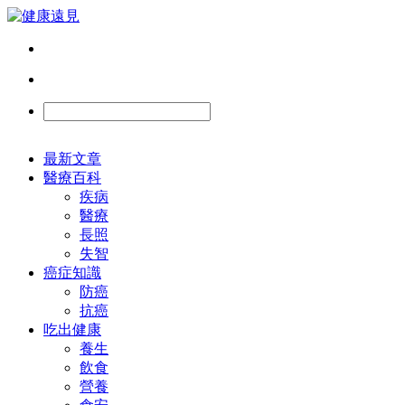
最新文章
醫療百科
疾病
醫療
長照
失智
癌症知識
防癌
抗癌
吃出健康
養生
飲食
營養