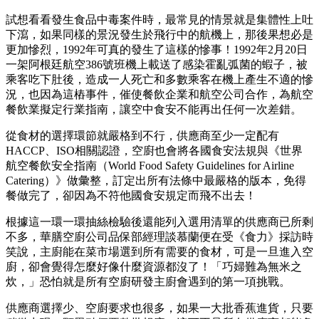
試想看看發生食品中毒案件時，最常見的情景就是集體性上吐
下瀉，如果同樣的景況發生於飛行中的航機上，那後果想必是
更加慘烈，1992年可真的發生了這樣的慘事！1992年2月20日
一架阿根廷航空386號班機上載送了感染霍亂弧菌的蝦子，被
乘客吃下肚後，造成一人死亡和多數乘客在機上產生不適的慘
況，也因為這樁事件，催使餐飲企業和航空公司合作，為航空
餐飲業擬定行業指南，讓空中食安不能再出任何一次差錯。
從食材的選擇環節就嚴格到不行，供應商至少一定配有
HACCP、ISO相關認證，空廚也會將各國食安法規與《世界
航空餐飲安全指南（World Food Safety Guidelines for Airline
Catering）》做彙整，訂定出所有法條中最嚴格的版本，免得
餐做完了，卻因為不符他國食安規定而飛不出去！
根據這一環一環抽絲檢驗後還能列入選用清單的供應商已所剩
不多，華膳空廚公司品保部經理談慕蘭便在受《食力》採訪時
笑說，主廚能在菜市場選到所有需要的食材，可是一旦進入空
廚，卻會覺得怎麼好像什麼資源都沒了！「巧婦難為無米之
炊，」恐怕就是所有空廚研發主廚會遇到的第一項挑戰。
供應商選擇少、空廚要求也很多，如果一大批香蕉進貨，只要