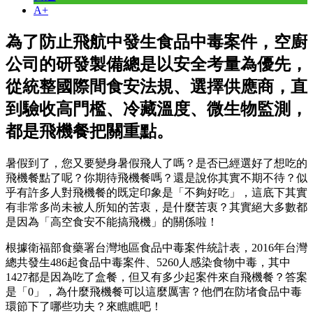
A+
為了防止飛航中發生食品中毒案件，空廚
公司的研發製備總是以安全考量為優先，
從統整國際間食安法規、選擇供應商，直
到驗收高門檻、冷藏溫度、微生物監測，
都是飛機餐把關重點。
暑假到了，您又要變身暑假飛人了嗎？是否已經選好了想吃的
飛機餐點了呢？你期待飛機餐嗎？還是說你其實不期不待？似
乎有許多人對飛機餐的既定印象是「不夠好吃」，這底下其實
有非常多尚未被人所知的苦衷，是什麼苦衷？其實絕大多數都
是因為「高空食安不能搞飛機」的關係啦！
根據衛福部食藥署台灣地區食品中毒案件統計表，2016年台灣
總共發生486起食品中毒案件、5260人感染食物中毒，其中
1427都是因為吃了盒餐，但又有多少起案件來自飛機餐？答案
是「0」，為什麼飛機餐可以這麼厲害？他們在防堵食品中毒
環節下了哪些功夫？來瞧瞧吧！