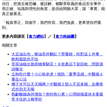
信任，把過去被恐嚇、被誤解、被斷章取義的食品安全事件，
用正確、知識與理性的角度，提供給閱聽大眾，讓「事實」能
真正被看見。
「報真導正」四個字，我們所寫，我們負責，更希望你們看
到。
更多內容請至【
食力網站
】／【
食力粉絲團
】
相關文章
大豆油出包，豬油意外翻紅？營養師：吃對這１件事，
飽和脂肪也不怕
苦茶油檢出致癌物苯駢芘！８批產品下架回收，問題源
頭曝光
立秋吃什麼？小心秋老虎！慎防「夏季流感」中醫揭４
養生心法
椰子水可以天天喝嗎？中醫揭５類人不宜多喝，生椰美
式也別天天喝
熟齡離婚為何增加？愈吵愈心累！心理師揭退休夫妻最
常卡住的３種爭吵