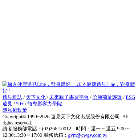
加入健康遠見Line，對身體
好！
遠見雜誌
/
天下文化
/
未來親子學習平台
/
哈佛商業評論
/
ESG
遠見
/
50+
/
領導影響力學院
隱私權政策
Copyright© 1999~2026 遠見天下文化出版股份有限公司. All
rights reserved.
讀者服務部電話：(02)2662-0012 時間：週一 ~ 週五 9:00 ~
12:30;13:30 ~ 17:00 服務信箱：
gvm@cwgv.com.tw