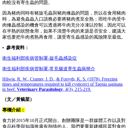
肉較沒有寄生蟲的問題。
因為豬肉同時有豬旋毛蟲與豬肉絛蟲的問題，所以在食用豬肉
時，為避免蟲蟲入口請務必要將豬肉煮至全熟；而吃牛肉受牛
肉絛蟲感染的機會可以透過將牛肉充分冷凍以控制，因此可以
在半熟的狀態食用，如果不清楚牛肉的來源是否安全，建議大
家也要把牛肉煮熟再食用，讓受寄生蟲感染的風險降至最低。
• 參考資料：
衛生福利部疾病管制署-旋毛蟲感染症
衛生福利部疾病管制署-常見腸道寄生蟲病簡介
Hilwig, R. W., Cramer, J. D., & Forsyth, K. S. (1978). Freezing
times and temperatures required to kill cysticerci of Taenia saginata
in beef.
Veterinary Parasitology
, 4(3), 215-219.
（文／黃毓棻）
專欄介紹：
食力於2015年10月正式開台。創辦團隊是一群媒體工作以及對
食品科學與知識推廣有熱情的人。我們要重新建構民眾對食的