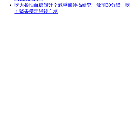
吃大餐怕血糖飆升？減重醫師揭研究：飯前30分鐘，吃
１堅果穩定飯後血糖