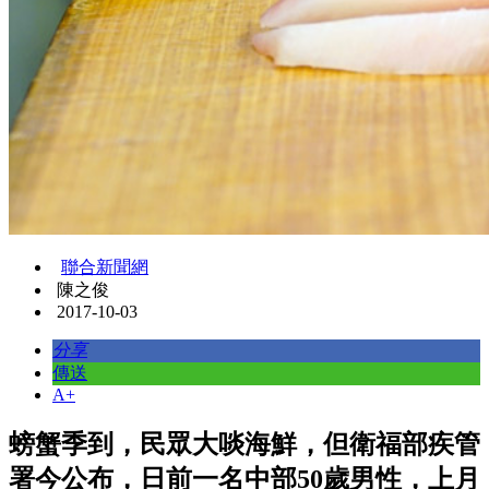
聯合新聞網
陳之俊
2017-10-03
分享
傳送
A+
螃蟹季到，民眾大啖海鮮，但衛福部疾管
署今公布，日前一名中部50歲男性，上月