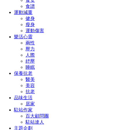
食安
食譜
運動減重
健身
瘦身
運動傷害
樂活心靈
兩性
壓力
人際
紓壓
睡眠
保養抗老
醫美
美容
抗老
品味生活
居家
駐站作家
百大顧問團
駐站達人
主題企劃