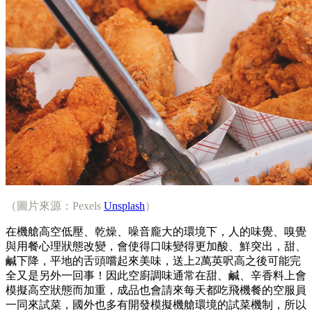
（圖片來源：Pexels
Unsplash
）
在機艙高空低壓、乾燥、噪音龐大的環境下，人的味覺、嗅覺
與用餐心理狀態改變，會使得口味變得更加酸、鮮突出，甜、
鹹下降，平地的舌頭嚐起來美味，送上2萬英呎高之後可能完
全又是另外一回事！因此空廚調味通常在甜、鹹、辛香料上會
模擬高空狀態而加重，成品也會請來每天都吃飛機餐的空服員
一同來試菜，國外也多有開發模擬機艙環境的試菜機制，所以