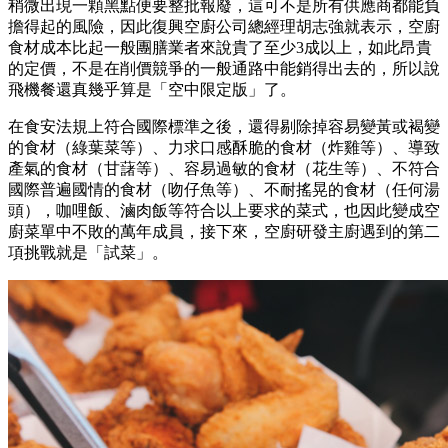
稍微出現一顆黑點便要整批報廢，這可不是所有供應商都能負
擔得起的風險，因此復興空廚公司總經理胡志強就表示，空廚
食材成本比起一般團膳業者來說貴了至少3成以上，如此昂貴
的定價，不是在削價競爭的一般通路中能銷得出去的，所以說
飛機餐還真幾乎算是「空中限定版」了。
在食安法規上符合國際標準之後，還得剔除掉容易變黃或褐變
的食材（綠葉菜等）、力求口感酥脆的食材（炸雞等）、導致
產氣的食材（甘藷等）、容易過敏的食材（花生等）、不符合
國際普遍國情的食材（吻仔魚等）、不耐搖晃的食材（任何湯
頭），咖哩飯、滷肉飯等符合以上要求的菜式，也因此變成空
廚菜單中不敗的萬年成員，接下來，空廚研發主廚遇到的第二
項挑戰就是「試菜」。