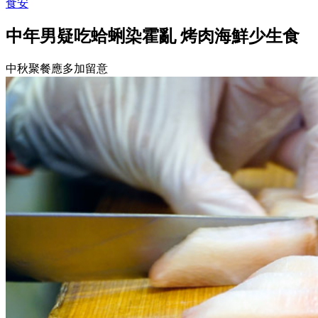
食安
中年男疑吃蛤蜊染霍亂 烤肉海鮮少生食
中秋聚餐應多加留意