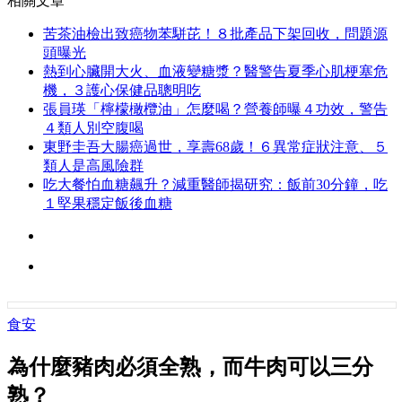
相關文章
苦茶油檢出致癌物苯駢芘！８批產品下架回收，問題源
頭曝光
熱到心臟開大火、血液變糖漿？醫警告夏季心肌梗塞危
機，３護心保健品聰明吃
張員瑛「檸檬橄欖油」怎麼喝？營養師曝４功效，警告
４類人別空腹喝
東野圭吾大腸癌過世，享壽68歲！６異常症狀注意、５
類人是高風險群
吃大餐怕血糖飆升？減重醫師揭研究：飯前30分鐘，吃
１堅果穩定飯後血糖
食安
為什麼豬肉必須全熟，而牛肉可以三分
熟？