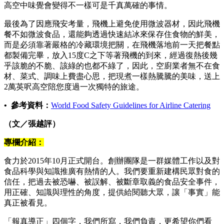
高空中味覺會變得不一樣可是千真萬確的事情。
最後為了因應飛安考量，飛機上避免使用微波器材，因此飛機
餐不如微波食品，還能夠透過快速結冰來保存住食物的鮮美，
而是必須靠著嚴格的冷藏環境把關，在飛機落地前一天把餐點
都製備完畢，放入15度C之下等著飛機的到來，經過復熱後幾
乎該脆的不脆、該綠的也都不綠了，因此，空廚業者無不在食
材、菜式、調味上費盡心思，把現煮一樣熱騰騰的美味，送上
2萬英呎高空陪您度過一次獨特的旅途。
• 參考資料：
World Food Safety Guidelines for Airline Catering
（文／張越評）
專欄介紹：
食力於2015年10月正式開台。創辦團隊是一群媒體工作以及對
食品科學與知識推廣有熱情的人。我們要重新建構民眾對食的
信任，把過去被恐嚇、被誤解、被斷章取義的食品安全事件，
用正確、知識與理性的角度，提供給閱聽大眾，讓「事實」能
真正被看見。
「報真導正」四個字，我們所寫，我們負責，更希望你們看