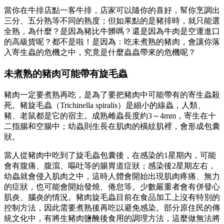
當你在牛排店點一客牛排，店家可以隨你的喜好，幫你烹調出
三分、五分熟等不同的熟度；但如果點的是豬排時，就只能選
全熟，為什麼？是因為豬比牛髒嗎？還是因為牛肉是空運進口
的高級貨呢？都不是啦！是因為：吃未煮熟的豬肉，會讓你落
入寄生蟲的危機之中，究竟是什麼蟲蟲帶來的危機呢？
未煮熟的豬肉可能帶有旋毛蟲
豬肉一定要煮熟再吃，是為了要把豬肉中可能帶有的寄生蟲殺
死。豬旋毛蟲（Trichinella spiralis）是細小的線蟲，人類、
豬、老鼠都是它的宿主。成熟雌蟲長度約3～4mm，寄生在十
二指腸和空腸中；幼蟲則生長在肌肉的橫紋肌裡，會形成包囊
狀。
當人從豬肉中吃到了旋毛蟲包囊後，在感染的1星期內，可能
會有腹痛、腹瀉、嘔吐等的腸胃道症狀；感染後2星期左右，
幼蟲就會侵入肌肉之中，這時人體會開始出現肌肉疼痛、無力
的症狀，也可能會開始發燒、倦怠等。少數嚴重者會有併發心
肌炎、腦炎的情況。豬肉旋毛蟲目前在食品加工上沒有特別的
控制方法，因此需要煮熟後再吃以避免感染。部分原住民的傳
統文化中，有將生豬肉鹽醃後食用的調理方法，這麼做無法將