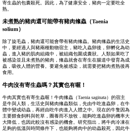
寄生蟲的包囊殺死。因此，為了健康安全，豬肉一定要吃全
熟。
未煮熟的豬肉還可能帶有豬肉絛蟲（Taenia
solium）
除了旋毛蟲，豬肉還可能會帶有豬肉絛蟲。豬肉絛蟲的生活史
中，要經過人與豬兩種動物宿主，豬吃入蟲卵後，卵孵化為幼
蟲，進入豬的肌肉組織中，被組織包圍成囊狀。人類如果吃了
被感染並且未煮熟的豬肉，絛蟲就會在寄生在腸道中發育為成
蟲，吸收人體的營養。要避免被感染，就需要把豬肉煮熟後再
食用。
牛肉沒有寄生蟲嗎？其實也有喔！
牛肉其實也有寄生蟲喔！牛肉絛蟲（Taenia saginata）的宿主
是牛與人類，生活史與豬肉絛蟲類似，先由牛吃進蟲卵，在牛
體中變成幼蟲，再經由吃牛肉進入人體之中。現在的牛隻因為
主要餵食飼料與乾草，圈養而不放牧，能夠吃進蟲卵的機率大
大降低，也因此較沒有感染的機會。研究指出，將牛肉冷凍在
足夠的低溫與時間條件下，也能夠將肉中的幼蟲殺死，因此牛